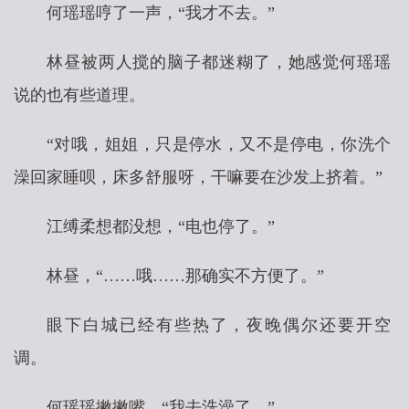
何瑶瑶哼了一声，“我才不去。”
林昼被两人搅的脑子都迷糊了，她感觉何瑶瑶
说的也有些道理。
“对哦，姐姐，只是停水，又不是停电，你洗个
澡回家睡呗，床多舒服呀，干嘛要在沙发上挤着。”
江缚柔想都没想，“电也停了。”
林昼，“……哦……那确实不方便了。”
眼下白城已经有些热了，夜晚偶尔还要开空
调。
何瑶瑶撇撇嘴，“我去洗澡了。”