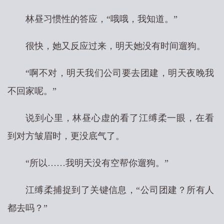
林昼习惯性的答应，“哦哦，我知道。”
很快，她又反应过来，明天她没有时间遛狗。
“啊不对，明天我们公司要去团建，明天夜晚我
不回家呢。”
说到心里，林昼心虚的看了江缚柔一眼，在看
到对方皱眉时，更没底气了。
“所以……我明天没有空帮你遛狗。”
江缚柔捕捉到了关键信息，“公司团建？所有人
都去吗？”