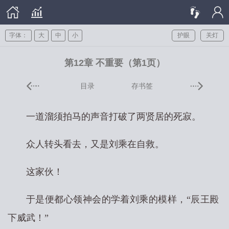
字体：
大
中
小
护眼
关灯
第12章 不重要（第1页）
目录
存书签
一道溜须拍马的声音打破了两贤居的死寂。
众人转头看去，又是刘乘在自救。
这家伙！
于是便都心领神会的学着刘乘的模样，“辰王殿
下威武！”