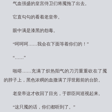
气血强盛的皇宫侍卫们将魇拖了出去。
它直勾勾的看着老皇帝。
眼中满是漆黑的怨毒。
“呵呵呵……我会在下面等着你们的！”
“……”
啪嗒……充满了炽热阳气的刀刃重重砍在了魇
的脖子上，黑色浓稠的血撒满了浮世殿前的台阶。
老皇帝这才收回了目光，于群臣间巡视起来。
“这只魇的话，你们都听到了。”