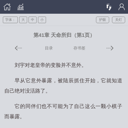
字体：
大
中
小
护眼
关灯
第41章 天命所归（第1页）
目录
存书签
刘宇对老皇帝的变脸并不意外。
早从它意外暴露，被陆辰抓住开始，它就知道
自己绝对没活路了。
它的同伴们也不可能为了自己这么一颗小棋子
而暴露。