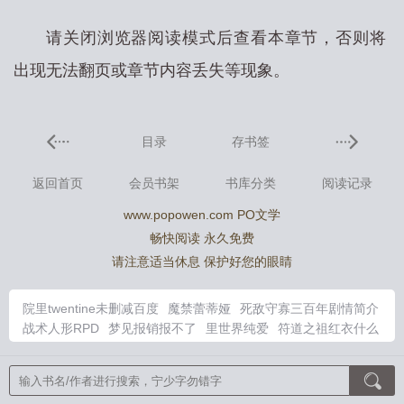
请关闭浏览器阅读模式后查看本章节，否则将
出现无法翻页或章节内容丢失等现象。
目录
存书签
返回首页
会员书架
书库分类
阅读记录
www.popowen.com PO文学
畅快阅读 永久免费
请注意适当休息 保护好您的眼睛
院里twentine未删减百度
魔禁蕾蒂娅
死敌守寡三百年剧情简介
战术人形RPD
梦见报销报不了
里世界纯爱
符道之祖红衣什么
来头
战术人形45
老婆她对我心怀不轨
假少爷揣崽带球跑了笔
趣阁
院里twentine未删减版盘资源
七零军婚娇娇一哭他疯魔了
穿越异能学院但末日女主结局
bking在饭圈最先形容谁
绝对控