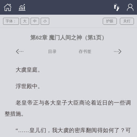
字体：
大
中
小
护眼
关灯
第62章 魔门人间之神（第1页）
目录
存书签
大虞皇庭。
浮世殿中。
老皇帝正与各大皇子大臣商论着近日的一些调
整措施。
“……皇儿们，我大虞的密库翻阅得如何了？可