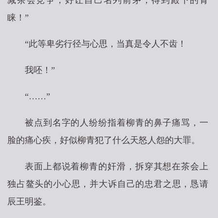
减茶会竞争，好让自己名列前茅，得到殿下的青
睐！”
“此等卑劣行径与心思，当真是令人不齿！
我呸！”
“……”
被点到名字的人纷纷指着柳青的鼻子痛骂，一
脸的痛心疾，好似柳青犯了什么天怒人怨的大罪。
表面上都说着柳青的奸滑，拆穿其想在茶会上
独占鳌头的小心思，并大诉自己的忠君之思，恳请
辰王明鉴。