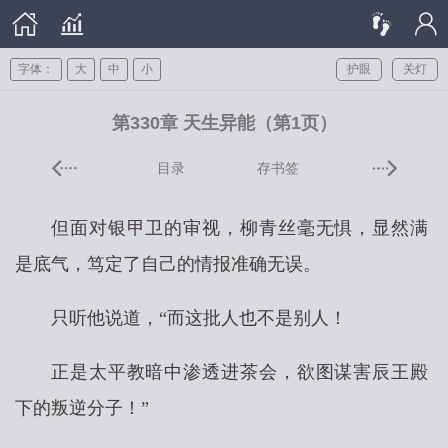
字体：
大
中
小
护眼
关灯
第330章 天生异能（第1页）
目录
存书签
但面对银甲卫的审视，柳青丝毫无惧，显然满
是底气，笃定了自己的情报准确无误。
只听他说道，“而这批人也不是别人！
正是太平教暗中渗透进茶会，欲图谋害辰王殿
下的叛逆分子！”