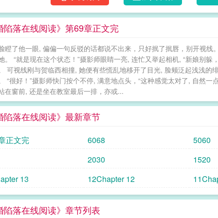
回来，跟我结婚好不好？”听筒里却传来了贺临
不是喝了假酒？”-和贺临西结婚只是形势所迫
婚陷落在线阅读》第69章正文完
物，年级第一的学神校草。追他的人能从教学
科技，短短几年带公司上市，成为最年轻的科
脸瞪了他一眼, 偏偏一句反驳的话都说不出来，只好抿了抿唇，别开视线。 
婚姻只是各取所需的一纸协议。直到某天整理
她。 “就是现在这个状态！”摄影师眼睛一亮, 连忙又举起相机, “新娘别躲
时期的照片。而文件夹的名字是一串程序编码：5
。 可视线刚与贺临西相撞, 她便有些慌乱地移开了目光, 脸颊泛起浅浅的
醒】1.双洁he，乖萌大小姐vs腹黑太子爷，
。 “很好！”摄影师快门按个不停, 满意地点头，“这种感觉太对了, 自然一
男主视角暗恋成真——下本待开《竹马失忆后
站在窗前, 还是坐在教室最后一排，亦或...
——成绩好、性格稳、长得帅，是众多女生的
学后，开始假装不认识他。清净了没两个月，
婚陷落在线阅读》最新章节
围了一堆朋友，人也没什么大碍，她默默松了
叫住。看着大家的目光齐刷刷看向了她，李乐盈
9章正文完
6068
5060
皱了皱眉：“你不是我的女朋友么？”李乐盈：
他的女友。本以为装装样子，等他恢复就行。
2030
1520
事，全都做了个遍。更糟的是，他不仅记忆出
apter 13
12Chapter 12
11Chap
在侵略性强到她招架不住一点。她就这么被他
免责声明，让傅斯延签字。傅斯延挑了下眉：“
好，刚正不阿，我怕你哪天记忆恢复了，会说是
婚陷落在线阅读》章节列表
她恶劣抵在了桌前：“有没有一种可能，现在的