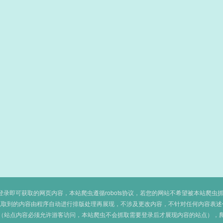
即可获取的网页内容，本站爬虫遵循robots协议，若您的网站不希望被本站爬虫抓取，可
抓取到的内容由程序自动进行排版处理再展现，不涉及更改内容，不针对任何内容表述
（站点内容必须允许游客访问，本站爬虫不会抓取需要登录后才展现内容的站点），