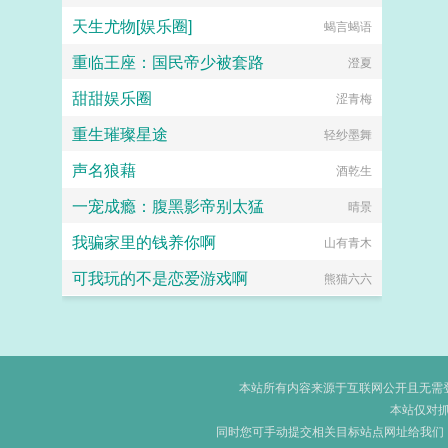
天生尤物[娱乐圈]
蝎言蝎语
重临王座：国民帝少被套路
澄夏
甜甜娱乐圈
涩青梅
重生璀璨星途
轻纱墨舞
声名狼藉
酒乾生
一宠成瘾：腹黑影帝别太猛
晴景
我骗家里的钱养你啊
山有青木
可我玩的不是恋爱游戏啊
熊猫六六
本站所有内容来源于互联网公开且无需登录
本站仅对
同时您可手动提交相关目标站点网址给我们