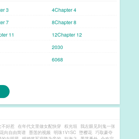
低沉嗓音幽幽：“意思是——”“我高中时，就想这样对
er 3
4Chapter 4
#被竹马骗了，能报警吗？我要报警！报警！ 新婚陷
er 7
8Chapter 8
ter 11
12Chapter 12
2030
6068
女不好惹
在年代文里做女配快穿
权光垣
我左眼见到鬼一张
花向自由简谱
墨莲的视频
明珠1V1SC
堕樱花
巧取豪夺
魔的女明星
赐婚将军府降为妾的
欲海之
墨莲番外
合欢宗