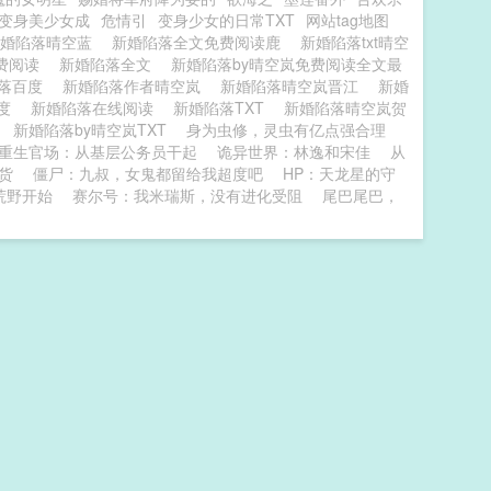
变身美少女成
危情引
变身少女的日常TXT
网站tag地图
新婚陷落晴空蓝
新婚陷落全文免费阅读鹿
新婚陷落txt晴空
费阅读
新婚陷落全文
新婚陷落by晴空岚免费阅读全文最
陷落百度
新婚陷落作者晴空岚
新婚陷落晴空岚晋江
新婚
百度
新婚陷落在线阅读
新婚陷落TXT
新婚陷落晴空岚贺
读
新婚陷落by晴空岚TXT
身为虫修，灵虫有亿点强合理
重生官场：从基层公务员干起
诡异世界：林逸和宋佳
从
货
僵尸：九叔，女鬼都留给我超度吧
HP：天龙星的守
荒野开始
赛尔号：我米瑞斯，没有进化受阻
尾巴尾巴，