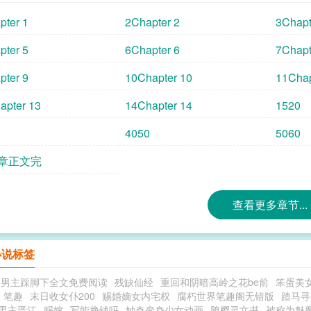
“你、你什么意思？”傅斯延咬着她泛红的耳垂，
pter 1
2Chapter 2
3Chapt
你了。”李乐盈：“？！”#奥斯卡欠我竹马一个影帝
落
pter 5
6Chapter 6
7Chapt
pter 9
10Chapter 10
11Chap
apter 13
14Chapter 14
1520
4050
5060
9章正文完
查看更多章节...
小说标签
将男主踩脚下全文免费阅读
残缺仙经
重回和阴暗高岭之花be前
笨蛋美
 笔趣
末日收女仆200
赐婚嫡女内宅权
腐朽世界笔趣阁无错版
蹅马寻
p男主晋江
赐嫁
写能挣钱吗
妙奇变身少女动画
堕樱灵文书
被称为魅