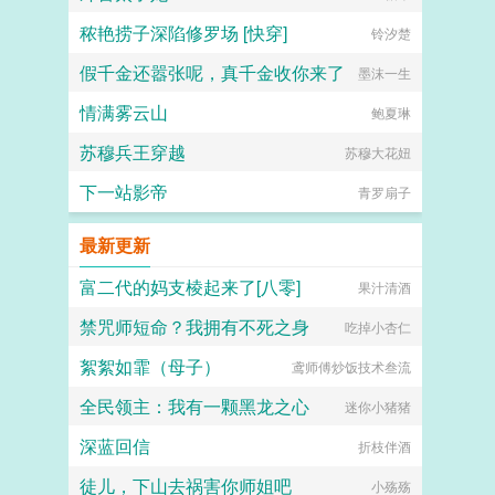
秾艳捞子深陷修罗场 [快穿]
铃汐楚
假千金还嚣张呢，真千金收你来了
墨沫一生
情满雾云山
鲍夏琳
苏穆兵王穿越
苏穆大花妞
下一站影帝
青罗扇子
最新更新
富二代的妈支棱起来了[八零]
果汁清酒
禁咒师短命？我拥有不死之身
吃掉小杏仁
絮絮如霏（母子）
鸢师傅炒饭技术叁流
全民领主：我有一颗黑龙之心
迷你小猪猪
深蓝回信
折枝伴酒
徒儿，下山去祸害你师姐吧
小殇殇