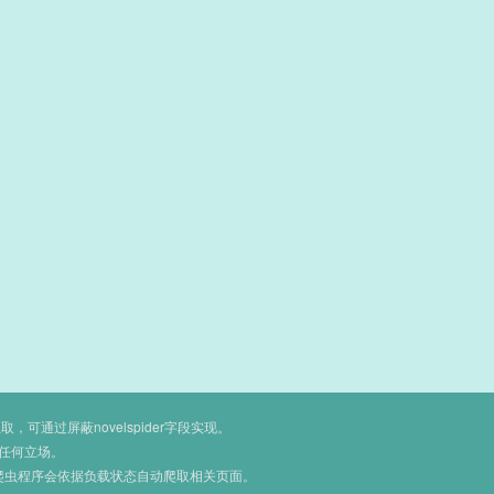
通过屏蔽novelspider字段实现。
任何立场。
爬虫程序会依据负载状态自动爬取相关页面。