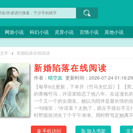
网游小说
科幻小说
灵异小说
言情小说
其他小说
O文学
>
新婚陷落在线阅读
新婚陷落在线阅读
作者：
晴空岚
更新时间：2026-07-24 01:16:29
【每早9点更新，下本开《竹马失忆后》】【男
的青梅竹马，许语茉暗恋了他八年。在这漫长
一个又一个的女朋友。她以为陪伴是最长情的
一句嗤笑：“许语茉？太熟了，跟左手摸右手又
时野面前消失了个干干净净。周时野笃定她离
结果等到的却是她和京圈顶级豪门贺家联姻的
心的号码，声音颤抖，带着卑微的哀求：“茉茉
手机访问
加入书架