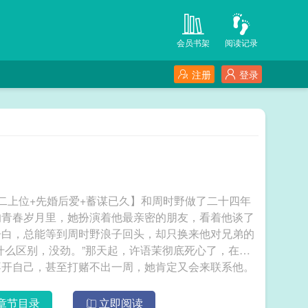
会员书架
阅读记录
注册
登录
二上位+先婚后爱+蓄谋已久】和周时野做了二十四年
的青春岁月里，她扮演着他最亲密的朋友，看着他谈了
告白，总能等到周时野浪子回头，却只换来他对兄弟的
什么区别，没劲。”那天起，许语茉彻底死心了，在周
不开自己，甚至打赌不出一周，她肯定又会来联系他。
消息。周时野喝了个烂醉，红着眼拨通那个早已烂熟于
……对不起，是我过去混蛋，没认清自己的感情……你
章节目录
立即阅读