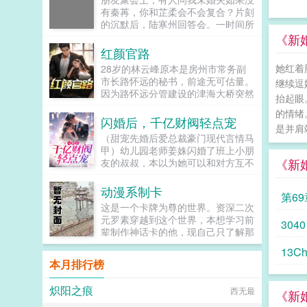
铁柱！柱哥，你有可能成为超人啊！
球风暴序幕张杨回到世纪初，游历于
有秦苒，你和芷柔会不会复合？片刻
超人？哪个超人？咸蛋超人啊！不
各个时间线，与各时代的天骄交手，
的沉默后，陆寒州回答会。一时间所
是，是那个裤衩穿外面，到处溜达那
汲取养分，一步步变得更强。踏上球
有人的目光都落在我身上，他们以为
《新
个。哦，我知道，就是跟蝙蝠侠大战
场，他只有一个目标把球投进篮
我会吃醋闹腾，却不想我带头鼓掌，
红颜官路
那个是吧。对对对，就是他。我看
框！...
献上祝福。既然忘不了，我退出成全
过，打着打着，还有神奇女侠，小丑
她红着
28岁的林云峰原本是房州市常务副
你们，你们要不要再亲一个庆祝下？
女，猫女啊啥的，都来了。但没看见
市长路怀远的秘书，前途无可估量。
继续逗
我坚定的取消婚约，头也不回的离
穿裤衩啊！等会儿？柱哥，你看的是
因为路怀远分管建设的津海大桥突然
开。陆寒州却以为我在闹脾气，笃定
抬起眼
正经超人不？...
倒塌，路怀远自杀身亡，林云峰从令
了我爱他爱的不可自拔，不可能放弃
的情绪
人羡慕的政坛新星被打入冷宫。娇妻
闪婚后，千亿财阀轻点宠
陆夫人的宝座。后来，我和陆寒州那
是并肩
也离开了他，他心灰意冷借酒愁，却
禁欲的律师小舅舅的婚礼现场。他发
（甜宠先婚后爱总裁豪门现代言情马
意外发现女市委书记唐玉娆的秘密，
疯一样的飙车赶到，红着眼求我和他
甲）幼儿园老师姜姝闪婚了班上小朋
从此官运之门大开...
一起私奔。傅斯珩一脚踹开他，搂着
《新
友的叔叔，本以为她可以和对方互不
我的腰，一字一顿道陆寒州，不想死
干扰的生活一段时间，直至她自己挣
就给我滚！...
到首付的钱。谁知闪婚老公似乎本事
动漫系制卡
第6
不小，每次在她遇到困境的时候，对
这是一个卡牌为尊的世界。资深二次
方总能及时给于帮助。而且自从闪婚
元罗素穿越到这个世界，本想学习前
3040
后，她微博上那位从不发言的粉丝，
辈制作神话卡的他，现自己只了解那
似乎跟她互动多了起来，慢慢的，她
些耳熟能详的大神，只能打消这个心
的微博账号成为大V，她在上班之余
13Ch
思。无奈之下，他只能运用前世的知
有了一笔额外的收入。就在她攒齐首
本月排行榜
识（番剧）储备，开始打造属于自己
付准备买房离开时，那位闪婚老公带
的卡牌。山本元柳斋重国碎蜂朽木白
着一块市中心的地皮签购协议过来，
炽阳之痕
西无最
哉杀人集团显露狰狞獠牙。千手柱间
《新
说道你想要多少套房子，我建给你，
千手扉间猿飞日斩火之意志于此显