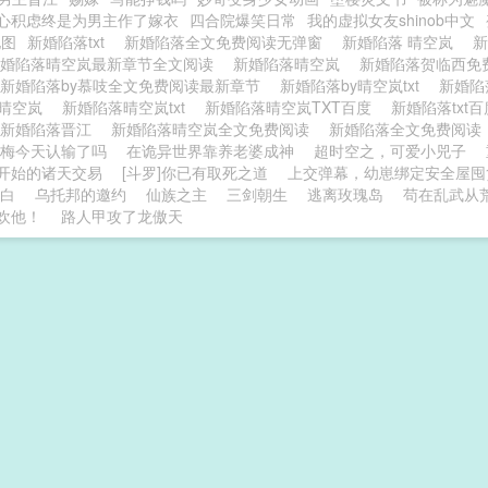
心积虑终是为男主作了嫁衣
四合院爆笑日常
我的虚拟女友shinob中文
地图
新婚陷落txt
新婚陷落全文免费阅读无弹窗
新婚陷落 晴空岚
新婚陷落晴空岚最新章节全文阅读
新婚陷落晴空岚
新婚陷落贺临西免
新婚陷落by慕吱全文免费阅读最新章节
新婚陷落by晴空岚txt
新婚
y晴空岚
新婚陷落晴空岚txt
新婚陷落晴空岚TXT百度
新婚陷落txt
新婚陷落晋江
新婚陷落晴空岚全文免费阅读
新婚陷落全文免费阅
梅今天认输了吗
在诡异世界靠养老婆成神
超时空之，可爱小兕子
开始的诸天交易
[斗罗]你已有取死之道
上交弹幕，幼崽绑定安全屋囤
白
乌托邦的邀约
仙族之主
三剑朝生
逃离玫瑰岛
苟在乱武从
欢他！
路人甲攻了龙傲天