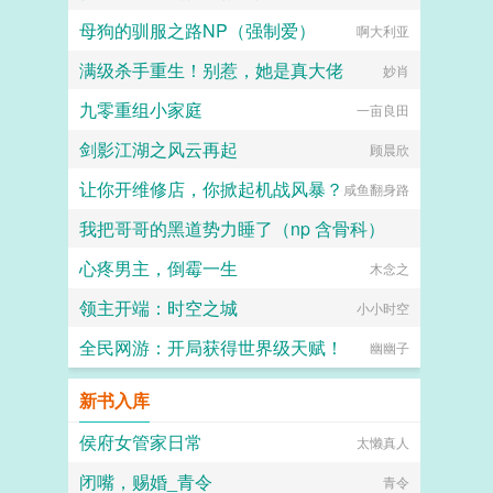
母狗的驯服之路NP（强制爱）
啊大利亚
满级杀手重生！别惹，她是真大佬
妙肖
九零重组小家庭
一亩良田
剑影江湖之风云再起
顾晨欣
让你开维修店，你掀起机战风暴？
咸鱼翻身路
我把哥哥的黑道势力睡了（np 含骨科）
心疼男主，倒霉一生
子时南笙烟
木念之
领主开端：时空之城
小小时空
全民网游：开局获得世界级天赋！
幽幽子
新书入库
侯府女管家日常
太懒真人
闭嘴，赐婚_青令
青令