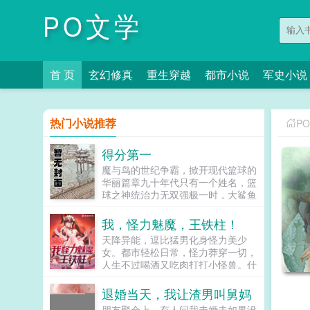
PO文学
首 页
玄幻修真
重生穿越
都市小说
军史小说
热门小说推荐
P
得分第一
魔与鸟的世纪争霸，掀开现代篮球的
华丽篇章九十年代只有一个姓名，篮
球之神统治力无双强极一时，大鲨鱼
最终落得颠沛流离，凑齐七彩球衣别
让忠诚害了你，七连轮召唤三头怪依
我，怪力魅魔，王铁柱！
旧败北，狼王出悲嚎顶着量喜人的爆
天降异能，逗比猛男化身怪力美少
炸头，小飞侠对老大的位置虎视眈眈
女。都市轻松日常，怪力莽穿一切，
天生王者，石佛书写出篮球历史上最
人生不过喝酒又吃肉打打小怪兽。什
独特的传奇移动的长城，以小巨人之
么？还能魅惑苍生！走开，你们这些
名支撑起中国篮球的脊梁怀揣山羊之
该死的金钱！走开，你们这些该死的
退婚当天，我让渣男叫舅妈
志，小皇帝驾临nBa掀翻传统，金州
地位！世上无人不识我！绝世美人王
扣篮王用三分球终结旧时代，拉开小
朋友聚会上，有人问我未婚夫如果没