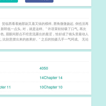
西慵懒散漫的男声：“大半夜的找我太太求婚，周少怕
，许语茉对他印象不多。从前他是高中时期的风云人
楼排到操场，却没有过任何绯闻。而今他一手创立矩阵
技新贵。依旧清冷矜贵，淡于情事。许语茉以为两人的
贺临西看着她那副又羞又恼的模样, 唇角微微扬起, 倒也没再
家中电脑时，她无意点开一个文件夹，里面全是她高中
，新郎低一点头, 对，就是这样。” 许语茉轻轻吸了口气, 再次
21d604b解码后只有两个字——初恋。【阅读提
绯色, 眉眼间那点不经意流露出的羞涩，恰好成了镜头里最动人
天降上位，竹马追妻火葬场追不上2.女主视角先婚后爱，
点, 比刻意摆出来的效果好。” 之后的拍摄几乎一气呵成。 无论
》——李乐盈的竹马傅斯延，堪称别人家的孩子典范
爱慕对象。厌倦了女生借她来和他套近乎，李乐盈上大
傅斯延忽然出了车祸。李乐盈匆忙赶去医院，看他床前
口气。正准备悄无声息地退出病房，却被傅斯延从身后
心里一咯噔，试图装傻：“同学，你认识我？”傅斯延
4050
？？？-为了不刺激记忆错乱的傅斯延，李乐盈被迫成了
然而，不知不觉之中，她被他哄着把情侣之间能做的
14Chapter 14
现了错乱，连性格都变了。原本沉稳禁欲的一个人，现
ter 11
10Chapter 10
给，睡服了。眼见两人关系彻底变质，李乐盈写了一份
有必要么？”李乐盈：“有啊！你失忆前那叫一个洁身自
我玷污了你。”傅斯延垂眸笑了声，丢掉手里声明，将
我，才是真实的我。”李乐盈脚底一软，嗓音颤颤：