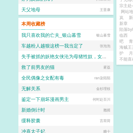
宗主处
天父地母
王晋康
网站
岚
本周收藏榜
新章
陷落b
我只喜欢我的亡夫_银山暮雪
临西
银山暮雪
吧
青
车越粉人越狠这榜一我当定了
张泡泡
海贼王
护
月
失手被抓的妖艳女侠沦为母猪性奴，女儿师妹最终也落入魔掌？
不能喜
救了前男友的猫
可能是显像管
雾荔
全民偶像之女配有毒
ran染陌陌
无解关系
金杉理枝
鉴定一下崩坏漫画男主
何时赴百川
新婚倒计时
翘摇
缓释胶囊
言荷荷
冲喜太子妃
糖十