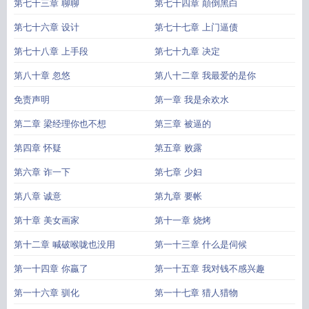
第七十三章 聊聊
第七十四章 顛倒黑白
第七十六章 设计
第七十七章 上门逼债
第七十八章 上手段
第七十九章 决定
第八十章 忽悠
第八十二章 我最爱的是你
免责声明
第一章 我是余欢水
第二章 梁经理你也不想
第三章 被逼的
第四章 怀疑
第五章 败露
第六章 诈一下
第七章 少妇
第八章 诚意
第九章 要帐
第十章 美女画家
第十一章 烧烤
第十二章 喊破喉咙也没用
第一十三章 什么是伺候
第一十四章 你贏了
第一十五章 我对钱不感兴趣
第一十六章 驯化
第一十七章 猎人猎物