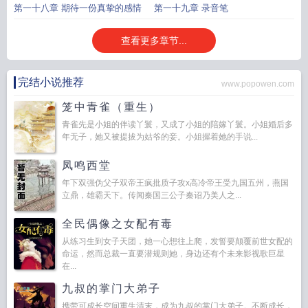
第一十八章 期待一份真挚的感情
第一十九章 录音笔
查看更多章节...
完结小说推荐
www.popowen.com
笼中青雀（重生）
青雀先是小姐的伴读丫鬟，又成了小姐的陪嫁丫鬟。小姐婚后多
年无子，她又被提拔为姑爷的妾。小姐握着她的手说...
凤鸣西堂
年下双强伪父子双帝王疯批质子攻x高冷帝王受九国五州，燕国
立鼎，雄霸天下。传闻秦国三公子秦诏乃美人之...
全民偶像之女配有毒
从练习生到女子天团，她一心想往上爬，发誓要颠覆前世女配的
命运，然而总裁一直要潜规则她，身边还有个未来影视歌巨星
在...
九叔的掌门大弟子
携带可成长空间重生清末，成为九叔的掌门大弟子。不断成长，