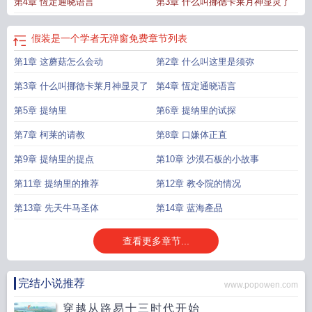
第4章 恆定通晓语言
第3章 什么叫挪德卡莱月神显灵了
在线阅读
假装是一个学者在线阅读免费完整版
须弥套装的实际使用效果
须弥效
果
假装是一个学者手打无错字版
须弥以什么为原型
假装是一个学者
须弥假宝
宝值钱么
假装是一个学者全本完结免费
须弥视频
假装是一个学者在线
须弥是
假装是一个学者无弹窗免费
章节列表
什么技能效果
须弥npc
假装是一个学者第三中文网
假装是一个学者! 在线阅
第1章 这蘑菇怎么会动
第2章 什么叫这里是须弥
读
假装是一个学者笔趣阁免费阅读
须弥在哪
假装是一个学者最新章节更新
假
装是一个学者全文
假装是一个学者在线阅读
在须弥
假装是一个学者阅读
须弥
第3章 什么叫挪德卡莱月神显灵了
第4章 恆定通晓语言
假宝宝
假装是一个学者!笔趣阁
有须弥套吗
假装是一个学者无弹窗
假装是一个
学者最新章节在线阅读
第5章 提纳里
假装是一个学者TXT
第6章 提纳里的试探
假装是一个学者无删减全文免费阅
读
假装是一个学者最新章节笔趣阁
假装是一个学者无弹窗免费
假装是一个学者
第7章 柯莱的请教
第8章 口嫌体正直
笔趣阁最新章节
假装是一个学者无删减版在线阅读
假装是一个学者完结免费
假
装是一个学者精校版
假装是一个学者无弹窗阅读
须弥任务
假装是一个学
第9章 提纳里的提点
第10章 沙漠石板的小故事
者!QQ
须弥会被顶掉吗
假装是一个学者全文在线
假装是一个学者无错版
须弥
第11章 提纳里的推荐
第12章 教令院的情况
含义
第13章 先天牛马圣体
第14章 蓝海產品
查看更多章节...
完结小说推荐
www.popowen.com
穿越从路易十三时代开始