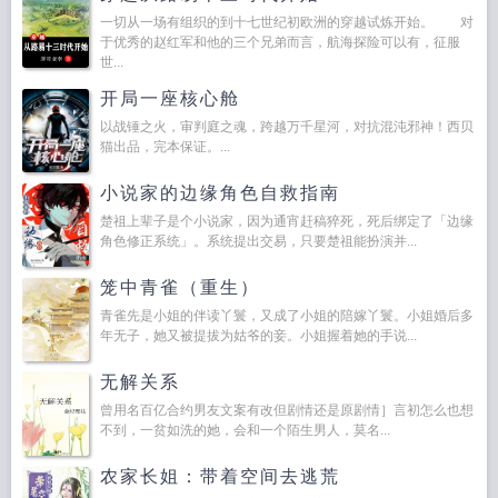
一切从一场有组织的到十七世纪初欧洲的穿越试炼开始。 对
于优秀的赵红军和他的三个兄弟而言，航海探险可以有，征服
世...
开局一座核心舱
以战锤之火，审判庭之魂，跨越万千星河，对抗混沌邪神！西贝
猫出品，完本保证。...
小说家的边缘角色自救指南
楚祖上辈子是个小说家，因为通宵赶稿猝死，死后绑定了「边缘
角色修正系统」。系统提出交易，只要楚祖能扮演并...
笼中青雀（重生）
青雀先是小姐的伴读丫鬟，又成了小姐的陪嫁丫鬟。小姐婚后多
年无子，她又被提拔为姑爷的妾。小姐握着她的手说...
无解关系
曾用名百亿合约男友文案有改但剧情还是原剧情］言初怎么也想
不到，一贫如洗的她，会和一个陌生男人，莫名...
农家长姐：带着空间去逃荒