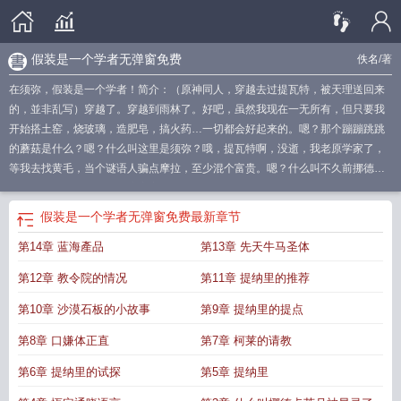
假装是一个学者无弹窗免费
佚名
/著
在须弥，假装是一个学者！简介：（原神同人，穿越去过提瓦特，被天理送回来
的，並非乱写）穿越了。穿越到雨林了。好吧，虽然我现在一无所有，但只要我
开始搭土窑，烧玻璃，造肥皂，搞火药…一切都会好起来的。嗯？那个蹦蹦跳跳
的蘑菇是什么？嗯？什么叫这里是须弥？哦，提瓦特啊，没逝，我老原学家了，
等我去找黄毛，当个谜语人骗点摩拉，至少混个富贵。嗯？什么叫不久前挪德卡
莱那边月神显灵了？嗯？这弯弯曲曲的提瓦特通用语，我怎么看得懂？
假装是一
个学者免费
假装是一个学者全文免费阅读
假装是一个学者笔趣阁无弹窗最新章
假装是一个学者无弹窗免费
最新章节
节
须弥是谁
假装是一个学者!笔趣阁免费
假装是一个学者起点
在须弥假装是一
第14章 蓝海產品
第13章 先天牛马圣体
个学者
假装是一个学者!TXT
假装是一个学者免费阅读无弹窗
假装是一个学者电
子书
须弥会不会被打掉
假装是一个学者笔趣阁最新
假装是一个学者全本
假装
第12章 教令院的情况
第11章 提纳里的推荐
是一个学者在线阅读免费
假装是一个学者奇书网
在须弥假装是一个学者免费
假
装是一个学者笔趣阁5200
假装是一个学者免费阅读
假装是一个学者!大紫罗
第10章 沙漠石板的小故事
第9章 提纳里的提点
天
假装是一个学者免费阅读软件
假装是一个学者笔趣阁
假装是一个学者完整版
第8章 口嫌体正直
第7章 柯莱的请教
免费
假装是一个学者笔趣阁在线
假装是一个学者全文免费
须弥套装都被他们整
出来了
须弥装备
在须弥假装是一个学者完整版免费
须弥怎么写
假装是一个学
第6章 提纳里的试探
第5章 提纳里
者笔趣阁无错版
假装是一个学者!(1-195)
须弥怎么解释
在须弥假装是一个学者