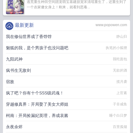
逃荒重生种田空间团宠萌宝基建甜宠宋清瑶重生了，还重生到了
一个农家傻女身上！刚来，就看到恶毒...
最新更新
www.popowen.com
我在修仙世界成了香饽饽
静山归
魅狐的我，是个男孩子也没问题吧
执笔的小狐狸
九阳武神
我吃面包
疯书生无敌剑
无欲的酒
宿敌
揽月袭
疯了吧？你有十个SSS级武魂！
上官素
穿越修真界：开局娶了美女大师姐
子非咸鱼
柯南：开局捡漏妃英理，养成哀酱
睡个白日梦
永夜余烬
百里孤烟