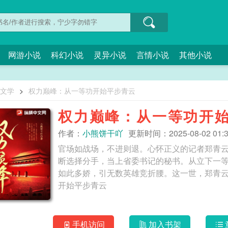
网游小说
科幻小说
灵异小说
言情小说
其他小说
O文学
>
权力巅峰：从一等功开始平步青云
权力巅峰：从一等功开
作者：
小熊饼干吖
更新时间：2025-08-02 01:3
官场如战场，不进则退。心怀正义的记者郑青
断选择分手，当上省委书记的秘书。从立下一
如此多娇，引无数英雄竞折腰。这一世，郑青云要用手中的
开始平步青云
手机访问
加入书架