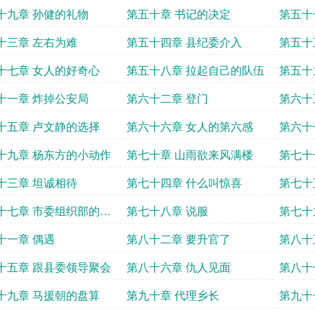
十九章 孙健的礼物
第五十章 书记的决定
第五十
十三章 左右为难
第五十四章 县纪委介入
第五十
十七章 女人的好奇心
第五十八章 拉起自己的队伍
第五十
十一章 炸掉公安局
第六十二章 登门
第六十
十五章 卢文静的选择
第六十六章 女人的第六感
第六十
十九章 杨东方的小动作
第七十章 山雨欲来风满楼
第七十
十三章 坦诚相待
第七十四章 什么叫惊喜
第七十
方
十七章 市委组织部的召
第七十八章 说服
第七十
十一章 偶遇
第八十二章 要升官了
第八十
十五章 跟县委领导聚会
第八十六章 仇人见面
第八十
低
十九章 马援朝的盘算
第九十章 代理乡长
第九十