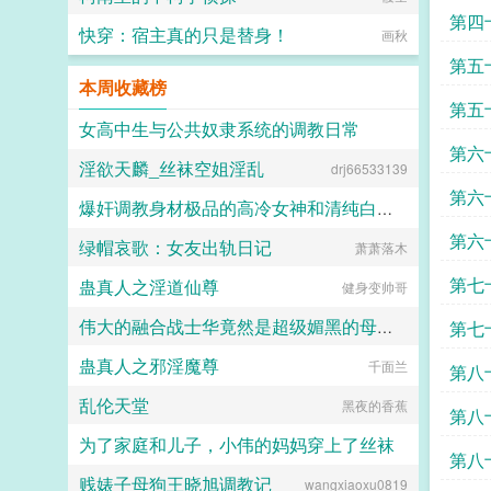
第四
快穿：宿主真的只是替身！
画秋
第五
本周收藏榜
第五
女高中生与公共奴隶系统的调教日常
第六
淫欲天麟_丝袜空姐淫乱
drj66533139
喵不可言
第六
爆奸调教身材极品的高冷女神和清纯白袜甜妹留学生，射满她们的鞋柜里的高跟鞋和小皮鞋
第六
绿帽哀歌：女友出轨日记
萧萧落木
ni1l
第七
蛊真人之淫道仙尊
健身变帅哥
伟大的融合战士华竟然是超级媚黑的母猪便器这件事
第七
蛊真人之邪淫魔尊
唤
嘿嘿嘿
千面兰
第八
乱伦天堂
黑夜的香蕉
第八
为了家庭和儿子，小伟的妈妈穿上了丝袜
第八
贱婊子母狗王晓旭调教记
wangxiaoxu0819
daokee