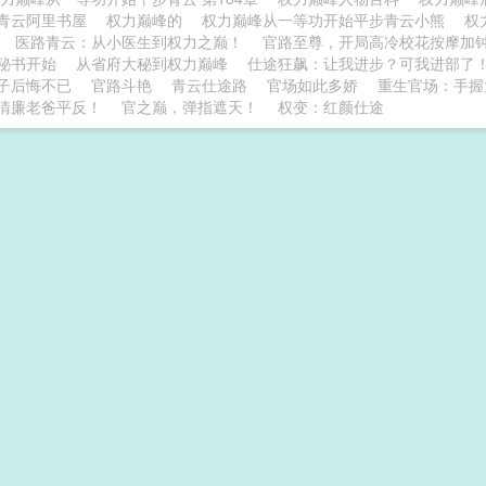
青云阿里书屋
权力巅峰的
权力巅峰从一等功开始平步青云小熊
权
医路青云：从小医生到权力之巅！
官路至尊，开局高冷校花按摩加
秘书开始
从省府大秘到权力巅峰
仕途狂飙：让我进步？可我进部了
子后悔不已
官路斗艳
青云仕途路
官场如此多娇
重生官场：手握
清廉老爸平反！
官之巅，弹指遮天！
权变：红颜仕途