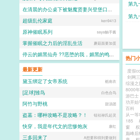
第九
在清晨的办公桌下被魅魔贤妻兴登堡口交，夜晚在宴会厅角落的鞋交
等
第九
超级乱伦家庭
火锅气候
ken9413
原神催眠系列
saya触手酱
掌握催眠之力后的淫乱生活
蘑菇面要加蛋
停云的媚黑仙舟 ??恶堕的我，媚黑的鸣火首席以及仙舟??
热门
露露
最新更新
度假c
剑网
黛玉绑定了女帝系统
栀南衣
综漫之
8000
[足球]雏鸟
白色合鸟
游巴士
功开始
阿竹与野桃
甜汤团
百科
盗墓：哪种攻略不是攻略？！
从一等
钮祜禄氏起灵
185
快穿，我是年代文的悲惨炮灰
康红
窗
巅峰后
三多回来了
A想要和得到要做到
章
权