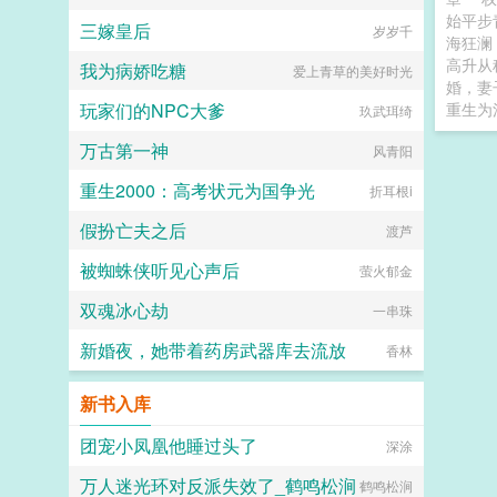
始平步
三嫁皇后
岁岁千
海狂澜
高升从
我为病娇吃糖
爱上青草的美好时光
婚，妻
玩家们的NPC大爹
重生为
玖武珥绮
万古第一神
风青阳
重生2000：高考状元为国争光
折耳根i
假扮亡夫之后
渡芦
被蜘蛛侠听见心声后
萤火郁金
双魂冰心劫
一串珠
新婚夜，她带着药房武器库去流放
香林
新书入库
团宠小凤凰他睡过头了
深涂
万人迷光环对反派失效了_鹤鸣松涧
鹤鸣松涧