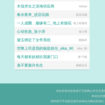
木筏求生之深海供应商
lesliya
春水夜奔_进店玩猫
进店玩猫
一人成圈，姻缘有二_地上有烟花
地上有烟花
心动告急_洛小湃
洛小湃
黛玉绑定了女帝系统
栀南衣
空降上司是我的疯批前任_sika_90
sika_90
每天都有妖精扒我家门口
梦.千航
臭不要脸许先生
南林豆豆
本站所有内容来源于互联网公开且无需登录
本站仅对
同时您可手动提交相关目标站点网址给我们