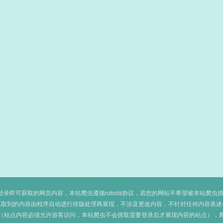
即可获取的网页内容，本站爬虫遵循robots协议，若您的网站不希望被本站爬虫抓取，可
抓取到的内容由程序自动进行排版处理再展现，不涉及更改内容，不针对任何内容表述
（站点内容必须允许游客访问，本站爬虫不会抓取需要登录后才展现内容的站点），