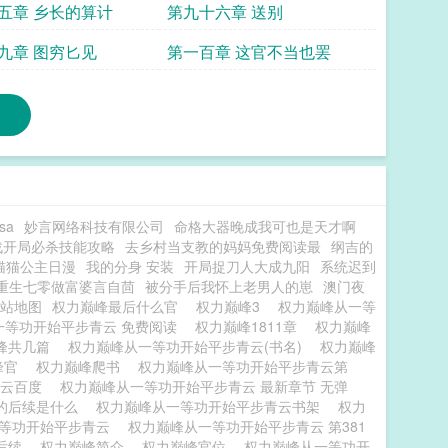
在找我
五章 乡长的算计
第九十六章 送别
九章 图穷匕见
第一百章 这官不当也罢
sa
妙言网络科技有限公司
命格大器晚成我可也是天才啊
战开局必杀技能攻略
去乡村当支教的妈妈免费阅读最
纲吉的
猫猫公主日漫
我的分身 安装
开局捉刀人大成九阳
系统迟到
重生七零做富婆言自茴
被分手后我怀上老男人的崽
澳门夜
站地图
权力巅峰最后什么官
权力巅峰3
权力巅峰从一等
一等功开始平步青云 免费阅读
权力巅峰1811章
权力巅峰
峰共几篇
权力巅峰从一等功开始平步青云(书名)
权力巅峰
峰官
权力巅峰爬书
权力巅峰从一等功开始平步青云第
青云百度
权力巅峰从一等功开始平步青云 最新章节 无弹
的后续是什么
权力巅峰从一等功开始平步青云书架
权力
一等功开始平步青云
权力巅峰从一等功开始平步青云 第381
后续
权力巅峰简介
权力巅峰官位
权力巅峰从一等功开