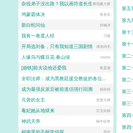
杂役弟子没出路？我以画符道长生
番茄蘸大酱
年
第五
鸿蒙霸体决
鱼初见
第九
新白蛇问仙
舒楠泽
第十
我有一卷度人经
刀慢
人
第十
开局选刘备，只有我知道三国剧情
满地鸡毛
第二
人缘鸟与蝶豆花·春山绿
momo
[崩铁]前夫说他还爱我
第二
夜晏酒
全职法师：成为黑教廷援交教徒的各位婊子
第二
成为最强反派后被前道侣强行回溯
小磊子
桃秋梧
第三
凡骨的女主
壹更大师
第三
毒妃她从地狱来
芯玉姑娘
第四
神武天帝
蜗牛狂奔
第四
柯南里的不柯学侦探
霞空