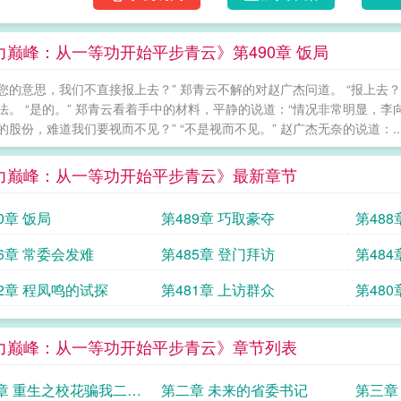
力巅峰：从一等功开始平步青云》第490章 饭局
您的意思，我们不直接报上去？” 郑青云不解的对赵广杰问道。 “报上去
法。 “是的。” 郑青云看着手中的材料，平静的说道：“情况非常明显，
股份，难道我们要视而不见？” “不是视而不见。” 赵广杰无奈的说道：......
力巅峰：从一等功开始平步青云》最新章节
0章 饭局
第489章 巧取豪夺
第488
86章 常委会发难
第485章 登门拜访
第484
82章 程凤鸣的试探
第481章 上访群众
第480
力巅峰：从一等功开始平步青云》章节列表
章 重生之校花骗我二十
第二章 未来的省委书记
第三章