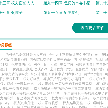
十三章 权力面前人人平
第九十四章 愤怒的市委书记
第九十
十七章 幺蛾子
第九十八章 项庄舞剑
第九十
查看更多章节...
小说标签
om
为什么和老婆以外的人不行
冷艳太太不想被讨厌免费阅读
创世纪Li
三所有治疗职业排行
四合院从夺舍许大茂开始重生四
炽焰骨科
咒术回
旅TXT
炽焰讲的什么
AI创世纪小女孩
主页宁哲
召唤勇者异世界冒险
年漫剧
一女御皇无删减
炽焰1v1
棠知秋意
炽焰
晚影意思
华娱周韵
炽焰免费阅读全文
坏汉末魅魔了最新章节列表和评价
网站tag地图
网
平步青云TxT
权力巅峰从一等功开始平步青云 小熊饼干
权力巅峰从
权力巅峰上一部是什么
权力巅峰从一等功开始平步青云完整
权力巅
功开始平步青云最新
权力巅峰从一等功开始平步青云笔趣阁
权力巅
权力巅峰从一等功开始平步青云 第185章
权力巅峰从一等功开始平步
权力巅峰第一部全本免费阅读全文
权力巅峰写的官场真实吗
权力巅峰
续书名
权力巅峰升迁
权力巅峰视频
权力巅峰完整
权力巅峰从
力巅峰从一等功开始平步青云 第184章
权力巅峰人物百科
权力巅峰