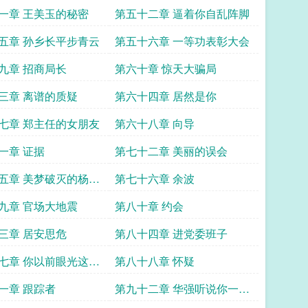
交锋
一章 王美玉的秘密
第五十二章 逼着你自乱阵脚
五章 孙乡长平步青云
第五十六章 一等功表彰大会
九章 招商局长
第六十章 惊天大骗局
三章 离谱的质疑
第六十四章 居然是你
七章 郑主任的女朋友
第六十八章 向导
一章 证据
第七十二章 美丽的误会
五章 美梦破灭的杨东
第七十六章 余波
九章 官场大地震
第八十章 约会
三章 居安思危
第八十四章 进党委班子
七章 你以前眼光这么
第八十八章 怀疑
一章 跟踪者
第九十二章 华强听说你一直