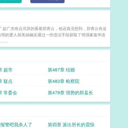
？” 赵广杰有点诧异的看着郑青云，他还真没想到，郑青云有这
李向明的爱人胡美娟确实通过一些违法手段获取了周强家嘉华连
...
章 超市
第487章 结婚
章 疑点
第483章 检察院
章 常委会
第479章 强势的郑县长
 报警吧我杀人了
第四章 派出所长的震惊