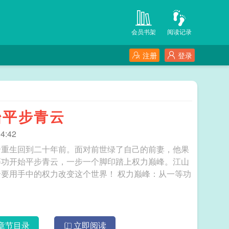
会员书架
阅读记录
注册
登录
始平步青云
4:42
云重生回到二十年前。面对前世绿了自己的前妻，他果
等功开始平步青云，一步一个脚印踏上权力巅峰。江山
权力改变这个世界！ 权力巅峰：从一等功
章节目录
立即阅读