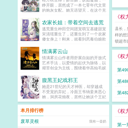
养在小姐膝下。姑爷步步高升，先做
睁开眼，居然成了一本七零年代文里
尚书，又做丞相，她的一双儿女日渐
的炮灰女配。她无语望天，在这个充
长大，女儿如花貌美，儿子才学过
满限制的时代，她只想当条咸鱼，拿
《权
人，人人都说，她的好日子要来了。
着便宜老公的丰厚工资买买买，顺便
农家长姐：带着空间去逃荒
可女儿被送去和番儿子被打断双腿的
再好好享受宽肩窄腰，冷峻帅气...
冬天，她也以嫉妒盗窃两重罪名，死
县长，
逃荒重生种田空间团宠萌宝基建甜宠
在一个寒冷的夜。青雀死不瞑目。她
宋清瑶重生了，还重生到了一个农家
样的想
想问一问她的小姐，她从小相伴，一
傻女身上！刚来，就看到恶毒伯娘欺
锁超市的
起长大的小姐分明情分承诺历历在
负临产的母亲！可恶，不能忍，拼
目，为什么这样待她？为什么这样待
了。刚解决了，就遇...
情满雾云山
她的孩子们？重来一回，她已经是姑
《权
情满雾云山作者用舒展自如的开放式
爷的侍妾，肚里才怀上女儿。上一世
艺术手法，以爱情的起伏为脉络，以
醉眼看她目不转睛的楚王，此生依旧
艰苦创业为主线，围绕着华高灿毛妮
紧盯着她。摸着还未隆起的小腹，她
第49
妮的爱情故事，勾划了林瑛甘雯丽关
抛却礼义廉耻，上了楚王的榻。...
文彬梁仕达丁...
腹黑王妃戏邪王
第4
她是21世纪的天才神医，却穿越成
不受宠的弃妃，冷面王爷纳妾来恶心
第4
她，洞房花烛夜，居然让她这个王妃
去伺候，想羞辱她是吧？行啊！她拿
着几面旗子，对着床头摇旗呐...
本月排行榜
《权
废草灵根
我有一壶奶
第一