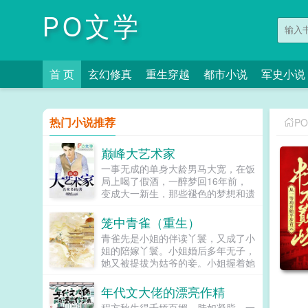
PO文学
首 页
玄幻修真
重生穿越
都市小说
军史小说
热门小说推荐
P
巅峰大艺术家
一事无成的单身大龄男马大宽，在饭
局上喝了假酒，一醉梦回16年前，
变成大一新生，那些褪色的梦想和遗
憾，终于有了大展拳脚的机会。当画
家，做导演，收藏古玩字画，...
笼中青雀（重生）
青雀先是小姐的伴读丫鬟，又成了小
姐的陪嫁丫鬟。小姐婚后多年无子，
她又被提拔为姑爷的妾。小姐握着她
的手说青雀，你信我，将来你的孩子
就是我的孩子，我必不会亏待了你。
年代文大佬的漂亮作精
青雀信了。她先后生下一女一儿，都
程方秋生得千娇百媚，肤如凝脂，一