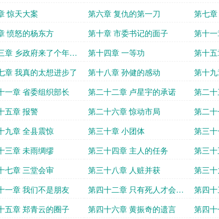
章 惊天大案
第六章 复仇的第一刀
第七章
章 愤怒的杨东方
第十章 市委书记的面子
第十一
三章 乡政府来了个年轻
第十四章 一等功
第十五
七章 我真的太想进步了
第十八章 孙健的感动
第十九
十一章 省委组织部长
第二十二章 卢星宇的承诺
第二十
十五章 报警
第二十六章 惊动市局
第二十
十九章 全县震惊
第三十章 小团体
第三十
云
十三章 未雨绸缪
第三十四章 主人的任务
第三十
十七章 三堂会审
第三十八章 人赃并获
第三十
十一章 我们不是朋友
第四十二章 只有死人才会保
第四十
守秘密
十五章 郑青云的圈子
第四十六章 黄振奇的遗言
第四十