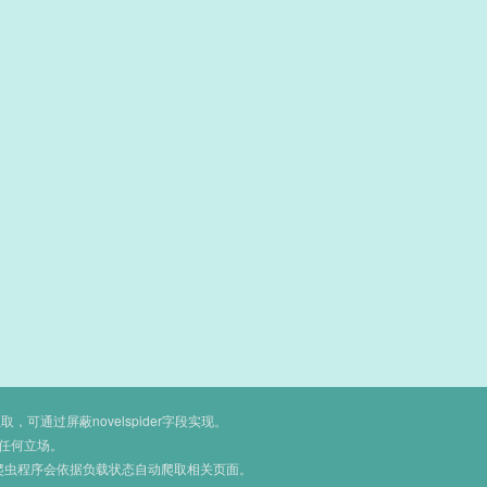
通过屏蔽novelspider字段实现。
任何立场。
爬虫程序会依据负载状态自动爬取相关页面。