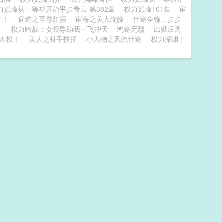
力巅峰从一等功开始平步青云 第382章
权力巅峰101集
宦
钟！
官道之至尊红颜
宦海之美人绕膝
仕途争锋，步步
！
权力暗战：女领导助我一飞冲天
鸿途无疆
出狱后离
大权！
美人之袖手扶摇
小人物之风流仕途
权力深渊：