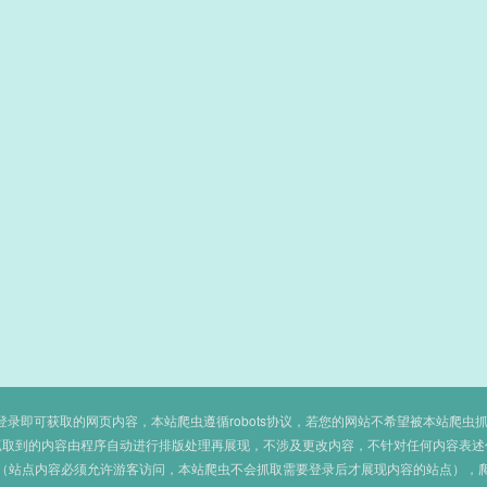
即可获取的网页内容，本站爬虫遵循robots协议，若您的网站不希望被本站爬虫抓取，可
抓取到的内容由程序自动进行排版处理再展现，不涉及更改内容，不针对任何内容表述
（站点内容必须允许游客访问，本站爬虫不会抓取需要登录后才展现内容的站点），