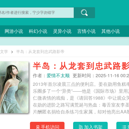
网游小说
科幻小说
灵异小说
言情小说
其他小说
O文学
>
半岛：从龙套到忠武路影帝
半岛：从龙套到忠武路
作者：
爱情不太顺
更新时间：2025-11-16 00:2
2013年首尔凌晨三点的便利店。姜在勋用鱼
乐圈多了一个“异类”——他是《国际市场》里
仁微表情的戏痴，是《请回答1988》中让观
在勋的进阶之路写满荒诞与热血：毒舌室友李圣
片酬匿名捐给自杀练习生家属，却对他亮出AA
戏时自己睫毛膏有没有花。而黄政民叼着烟冷笑
当姜在勋捧起青龙奖杯时，镜头扫过他泛黄的笔
手机访问
加入书架