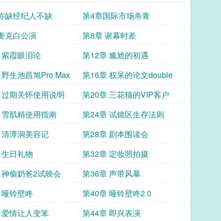
 你缺经纪人不缺
第4章国际市场杀青
 麦克白公演
第8章 谢幕时差
章 紫霞眼泪论
第12章 尴尬的初遇
 野生池昌旭Pro Max
第16章 权呆的论文double
章 过期关怀使用说明
第20章 三花猫的VIP客户
章 雪肌精使用指南
第24章 试镜区生存法则
章 清潭洞美容记
第28章 剧本围读会
章 生日礼物
第32章 定妆照拍摄
章 神偷奶爸2试映会
第36章 声带风暴
章 哑铃壁咚
第40章 哑铃壁咚2 0
章 爱情让人变笨
第44章 即兴表演