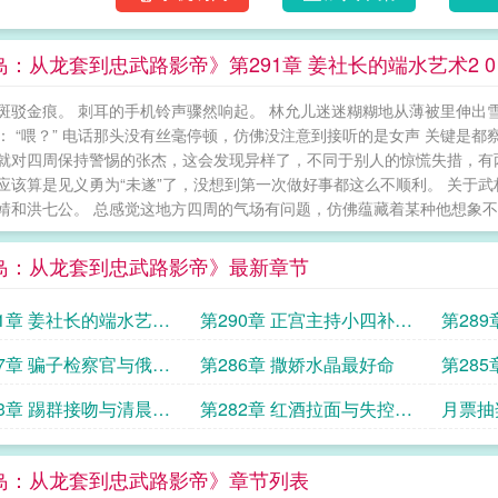
知道，我学攀岩是为了背允儿逃出火场，考摩
为圣经说我像怀孕的浣熊。”这是关于一个“次
岛：从龙套到忠武路影帝》第291章 姜社长的端水艺术2 
录，揭幕。 半岛：从龙套到忠武路影帝
斑驳金痕。 刺耳的手机铃声骤然响起。 林允儿迷迷糊糊地从薄被里伸出
： “喂？” 电话那头没有丝毫停顿，仿佛没注意到接听的是女声 关键是
就对四周保持警惕的张杰，这会发现异样了，不同于别人的惊慌失措，有
应该算是见义勇为“未遂”了，没想到第一次做好事都这么不顺利。 关于
靖和洪七公。 总感觉这地方四周的气场有问题，仿佛蕴藏着某种他想象不出
岛：从龙套到忠武路影帝》最新章节
91章 姜社长的端水艺术2
第290章 正宫主持小四补妆
第28
豪车颜色连连看
新人围观
价
87章 骗子检察官与俄罗
第286章 撒娇水晶最好命
第28
盘赌
力呢
83章 踢群接吻与清晨反
第282章 红酒拉面与失控的
月票抽
杠杆
岛：从龙套到忠武路影帝》章节列表