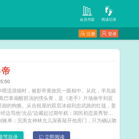
会员书架
阅读记录
注册
登录
影帝
5:50
糕串喂流浪猫时，被影帝黄政民一眼相中。从此，半岛娱
用真巴掌扇醒群演的愣头青，是《老手》片场偷学刘亚
众哭崩的狗焕。从合租屋的双层冰箱到忠武路的红毯，姜
经边骂他“次品”边藏起过期年糕；国民初恋裴秀智将
制账单；完美女神林允儿深夜敲开他房门，只为确认吻
：“小子，记好——演员要么当商品，要么当疯子。”
记本，最后一页写着：“摄影机不说谎，但观众永远不
章节目录
立即阅读