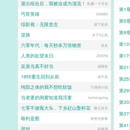
人。但后来，伊洛里发现公爵不阴沉
和滔天恨意。 眼前的帝王，已经
退出组合后，我被迫成为顶流！
私藏一寸月光
冷漠，而是傲娇又闷骚，更糟糕的
不是她的心上人，只是一条为皇权恩
第1
是，伊洛里发现自己接近公爵的方向
将仇报薄情寡义的恶犬。 她要
丐世英雄
SISIMO
似乎出了一点差错，他本想挖掘公爵
驯服他，然后杀了他。挫骨扬灰，让
第5
的秘密，却莫名其妙地敲开了对方的
他无处可归。（小剧场）多年后，小
综影视：无限贪念
菜下莉禾
心门。伊洛里公爵大人，我想问一下
宫女恭敬为垂帘听政的沈太后挽髻。
第9
公爵喜欢我。伊洛里不是，我公爵房
她望着镜中风韵绝佳的高位者，不由
逆旅
木子3山风
间号，我的。（递出纸条）伊洛里我
怔怔娘娘当真貌美。 这得多亏先
不要这公爵还想要结婚，这么贪心？
第1
帝去得早。沈太后挑眉轻笑，神情愉
六零年代：每天秒杀万倍物资
佚名
伊洛里我完全不想跟你结婚。公爵不
悦地为自己挑选簪花。她赢到今日，
可能，我这么有钱。伊洛里→→...
凭借的不止有美貌。貌美心狠，方成
人类的欲望末日
第1
ZHEFN
大事。阅读须知 1本文为传统型
宫斗权谋，非甜宠，男非c 背景
反派当真不好当
的在
咸尾鱼
第2
架空，节奏慢热（尤其在前期），会
偏一点群像 2女主过程成长结局
1955重生回到从前
张不良
第2
独美，狗皇帝挫骨扬灰（物理＋心
理） 3配角妃嫔大多为自身家族
纯阳之体的我不想吃软饭
只身闯小说
第2
奋斗，视妃位如官职 4作者想看
复仇宫斗，自割腿肉，宫斗权谋小
当老婆的闺蜜知道我淫妻
renhengxing
白，会努力写得有逻辑qaq感谢小天
第3
使们的支持和喜欢！宫斗预收独占圣
七零不做冤大头，下乡赶山娶村花
啄云扶月
心娘娘是朵菟丝花盛宠如她娘娘她是
第3
爱躺平推推宫斗预收独占圣心宫女上
唯利是图
努努克鲁鲁
位宫斗文，女主扮猪吃老虎 六岁生
第4
辰那日，盈桃从官家小姐沦为宫中罪
登对
郑建国