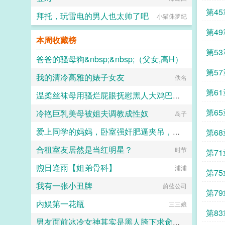
奴，剥夺姓名，发配行宫。她苦心经
第4
营十年，趁着新帝即位，使巧计拿回
拜托，玩雷电的男人也太帅了吧
小猫侏罗纪
姓名回到皇宫。 只时运不济，撞
第4
上嫔妃们暗斗，被贤妃当作添堵的玩
本周收藏榜
意儿，指给面善心妒的胡婕妤。
盈桃立时低掩一张娇面，决定韬光养
第5
爸爸的骚母狗&nbsp;&nbsp;（父女,高H）
晦，静待时机。 她从不打扮招展
掐尖卖乖，受到旁的宫女挤兑，也只
第5
我的清冷高雅的婊子女友
会傻傻的笑脸相迎。 终
爱写黄爆的小桃子
佚名
于，三月后。 太后下旨选秀，充
序
第6
盈六宫。 莺莺燕燕如蝶飞，
温柔丝袜母用骚烂屁眼抚慰黑人大鸡巴的淫乱群交摄影记录
胡婕妤的毓秀宫门庭冷落，圣上鲜有
第65
冷艳巨乳美母被姐夫调教成性奴
踏足。 逼得胡婕妤要在自己宫中
佚名
岛子
要提拔有姿色的宫女，好拢住圣
有什
心。 于是胡婕妤的目光落在
爱上同学的妈妈，卧室强奸肥逼夹吊，屁眼射满，直肠灌精！
第6
了盈桃这个呆子身上。
合租室友居然是当红明星？
明远帝记得毓秀宫中，有个小宫女格
西地那非
时节
第71
外可人。 桃面杏眼，如细柳生
煦日逢雨【姐弟骨科】
姿，令人生怜。笑时眉如弯月，尤其
浦浦
第7
是樱红丰润的唇角旁，会露出两个含
我有一张小丑牌
情的梨涡，似盈满了两汪春水，婉转
蔚蓝公司
主加更
第7
间便荡漾了一颗冷硬的帝
内娱第一花瓶
心。 直到红烛金帐中，明远
三三娘
第8
帝才知，这小宫女不堪一握的软腰
上，也有两个盈满春水的涡。 几
男友面前冰冷女神其实是黑人胯下求肏求受孕的媚黑母狗、直播放送女神被黑人爆肏！