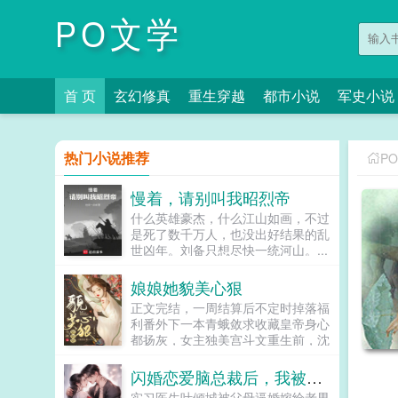
PO文学
首 页
玄幻修真
重生穿越
都市小说
军史小说
热门小说推荐
P
慢着，请别叫我昭烈帝
什么英雄豪杰，什么江山如画，不过
是死了数千万人，也没出好结果的乱
世凶年。刘备只想尽快一统河山。...
娘娘她貌美心狠
正文完结，一周结算后不定时掉落福
利番外下一本青蛾敛求收藏皇帝身心
都扬灰，女主独美宫斗文重生前，沈
知姁（xu）是家破人亡的罪臣之女，
是不幸小产的失宠妃嫔。而这一切的
闪婚恋爱脑总裁后，我被宠疯了
罪魁祸首，是曾与她相恋的帝
实习医生叶倾城被父母逼婚嫁给老男