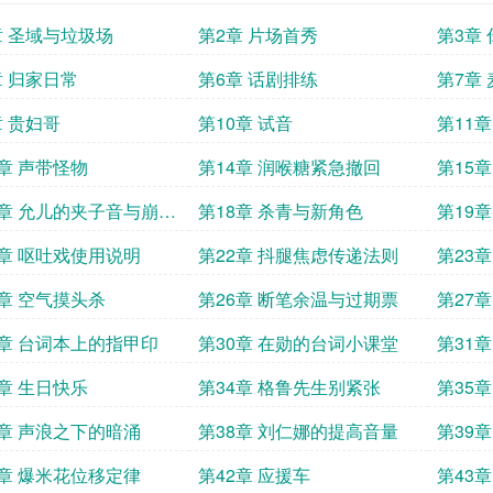
章 圣域与垃圾场
第2章 片场首秀
第3章
章 归家日常
第6章 话剧排练
第7章
章 贵妇哥
第10章 试音
第11
3章 声带怪物
第14章 润喉糖紧急撤回
第15章
7章 允儿的夹子音与崩溃
第18章 杀青与新角色
第19
勋
1章 呕吐戏使用说明
第22章 抖腿焦虑传递法则
第23
5章 空气摸头杀
第26章 断笔余温与过期票
第27
9章 台词本上的指甲印
第30章 在勋的台词小课堂
第31
3章 生日快乐
第34章 格鲁先生别紧张
第35
7章 声浪之下的暗涌
第38章 刘仁娜的提高音量
第39
1章 爆米花位移定律
第42章 应援车
第43