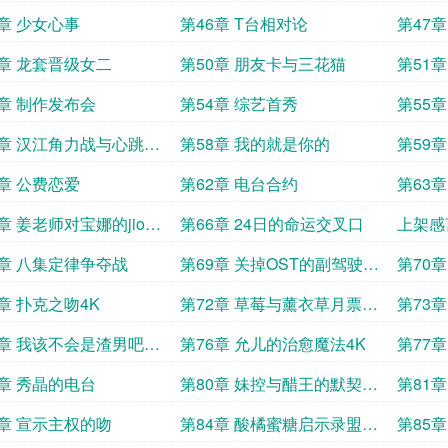
5章 少女心事
第46章 T台相对论
第47
9章 龙套晋级女二
第50章 朋友卡与三花猫
第51
3章 制作发布会
第54章 综艺首秀
第55
争
7章 汉江角力战与心跳失
第58章 我的就是你的
第59
1章 公费恋爱
第62章 电台合约
第63
章 姜老师对宝娜的jiojio
第66章 24日的命运交叉口
上架感
么执念
8章 八集定律争夺战
第69章 关掉OST的副驾驶座
第70
盟主加更15
加更25
章 扑克之吻4K
第72章 草莓与薰衣草月票加
第73
更
更310
5章 我该不会是渣男吧盟
第76章 允儿的治愈魔法4K
第77
410
4K盟主
9章 秀晶的电台
第80章 妹控与醋王的默契盟
第81
主加更810
3章 宣示主权的吻
第84章 酸橘蜜糖启示录盟主
第85