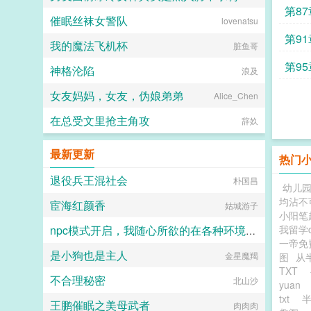
乎要将他溺死其中。 后来小
第87
催眠丝袜女警队
宫女受了极大的委屈，杏眼泪濛濛，
lovenatsu
触手君
咬着樱唇不肯多言。 被明远帝刻
逢万
第9
我的魔法飞机杯
意养得圆润的玉肌上，是青紫骇人的
脏鱼哥
痕迹。 明远帝瞧着怒
第9
神格沦陷
极。 小宫女却伸出一双柔荑，勾
浪及
住他颈脖，吐息间幽香袅袅，只说不
女友妈妈，女友，伪娘弟弟
愿陛下为难。 哄得明远帝心肝都
Alice_Chen
疼了你要什么，朕都给你。
在总受文里抢主角攻
他没瞧见，盈桃委屈抿起的唇角，弯
辞奺
起一点儿弧度。 众人皆知，明远
帝格外恩宠一位小宫女。 为她提
最新更新
位份为她撑软腰，为她破了宫女出身
热门
不得居于主位的规矩。更为小宫女力
退役兵王混社会
朴国昌
排众议，彻查一桩陈年旧案。 助
幼儿园
她脱离罪籍，加封淑妃。盈桃心愿得
均沾不
宦海红颜香
姑城游子
偿，那双笑盈盈的眼望向凤座。淑妃
小阳笔
尊贵，可哪里比得上皇后？她的路，
我留学c
npc模式开启，我随心所欲的在各种环境享受女人
才刚刚开始呢。...
一帝免
是小狗也是主人
金星魔羯
by sun
图
从
TXT
不合理秘密
北山沙
yuan
txt
半
王鹏催眠之美母武者
肉肉肉