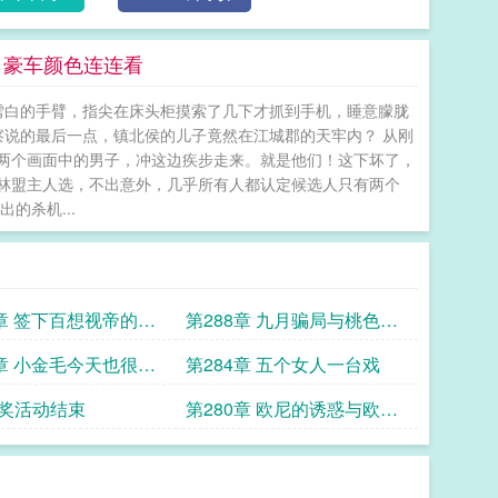
托车证是为载秀智逃离私生饭，而练真空腹……只是因
品”成为时代标本的故事。——半岛娱乐圈黄金十年沉浮
0 豪车颜色连连看
雪白的手臂，指尖在床头柜摸索了几下才抓到手机，睡意朦胧
都察说的最后一点，镇北侯的儿子竟然在江城郡的天牢内？ 从刚
两个画面中的男子，冲这边疾步走来。就是他们！这下坏了，
武林盟主人选，不出意外，几乎所有人都认定候选人只有两个
的杀机...
9章 签下百想视帝的代
第288章 九月骗局与桃色并
肩启航
5章 小金毛今天也很努
第284章 五个女人一台戏
奖活动结束
第280章 欧尼的诱惑与欧尼
的刀