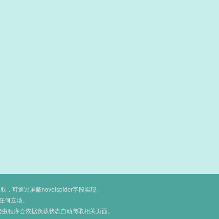
通过屏蔽novelspider字段实现。
任何立场。
爬虫程序会依据负载状态自动爬取相关页面。