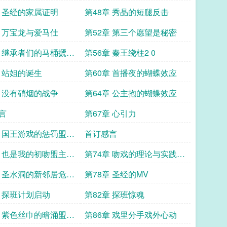
章 圣经的家属证明
第48章 秀晶的短腿反击
章 万宝龙与爱马仕
第52章 第三个愿望是秘密
章 继承者们的马桶搋战
第56章 秦王绕柱2 0
章 站姐的诞生
第60章 首播夜的蝴蝶效应
章 没有硝烟的战争
第64章 公主抱的蝴蝶效应
言
第67章 心引力
章 国王游戏的惩罚盟主
首订感言
章 也是我的初吻盟主加
第74章 吻戏的理论与实践5
6K大章
章 圣水洞的新邻居危机
第78章 圣经的MV
加更610
章 探班计划启动
第82章 探班惊魂
章 紫色丝巾的暗涌盟主
第86章 戏里分手戏外心动