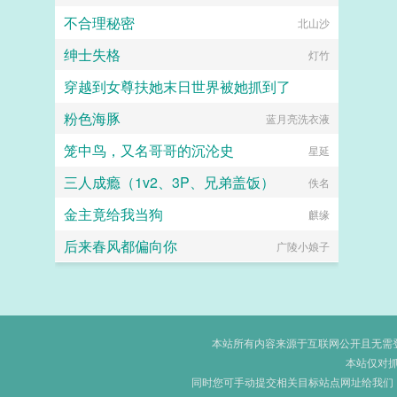
不合理秘密
by sun
北山沙
绅士失格
灯竹
穿越到女尊扶她末日世界被她抓到了
粉色海豚
蓝月亮洗衣液
扶她×美少年
笼中鸟，又名哥哥的沉沦史
星延
三人成瘾（1v2、3P、兄弟盖饭）
佚名
金主竟给我当狗
麒缘
后来春风都偏向你
广陵小娘子
本站所有内容来源于互联网公开且无需登录
本站仅对
同时您可手动提交相关目标站点网址给我们