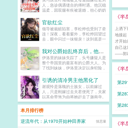
王。 怀着没有刺死皇帝的遗憾，
人，急诊偶遇缝合的傅时遇。他沉稳
沈知姁回到事发那年。 彼时，她
温柔，因双腿有疾被退婚，担心奶奶
正被迫在寝殿中安静养病。四下一
伤心，急寻一位合约妻子，叶倾城勇
《半
扫，就知危机四伏贴身心腹早有异
敢说她可以。闪婚后，看似郁郁寡欢
官欲红尘
心，想趁机上位的宫女蠢蠢欲动，熟
的傅先生实则是位宠妻达人。发烧摔
识的太医问无此人更有素来不和的妃
上洒下
领导被栽赃陷害，李松烨也受到了牵
倒时，助理傅先生，我抱吧。傅时遇
嫔们，个个落井下石，迫不及待地要
连！深夜，看着窗外，李松烨回望过
地接起
我抱。被病人骚扰时，助理傅先生，
将她踩下。可沈知姁只虚弱一笑。她
去，眼中闪过一抹狠戾！这到底是一
做点什么吗？傅时遇黑巷伺候。被暗
才开始
知道，一切都还来得及流放沈氏的圣
场通天的富贵，还是暗流汹涌的漩
恋学长示好时，助理傅先生，你不将
自己这
旨虽然已下，但距离被二次牵连，尚
涡！...
我对公爵始乱终弃后，他黑化了[西幻]
叶小姐结婚的消息告诉他吗？傅时遇
有三年。而曾失去的孩子，也在未来
——郭
我不阻止她奔向更好的人，因为她值
伊洛里的妹妹失踪了，头号嫌疑人是
等她。冬夜初雪，帝王生辰之日。沈
得。叶倾城大叔，可我喜欢得人是
整个帝国里的最富有的公爵大人。为
知姁粉面憔悴，朱唇莹白，携着一碗
你。双向奔赴双向救赎的先婚后爱
《半
了找到妹妹，伊洛里决定以身犯险，
亲手做的长寿面，遥遥立在阶
文。...
以家庭教师的身份接近那位出了名性
上。 冷冽月色下，沈知姁纤身颤
情冷僻又阴沉的公爵大人。一开始，
颤，语带哭腔。只言对皇帝的错悔与
引诱的清冷男主他黑化了
第2
伊洛里以为公爵冷酷无情，对任何平
思恋。 她的眼眸如春水一样清
谢观怜是落魄的士族女，以前嫁过
民都蔑视又残忍，于是他步步为谋，
澈。盈满了浓烈真挚又纯粹的爱意。
人，只是刚嫁过去夫君便死了，夫家
0 
第2
在工作上，积极投喂公爵的两个小外
这是帝王毕生所求最为渴盼之
以其命带煞为由将她赶去了迦南寺。
甥打好关系在交友上，积极交往公爵
物。 帝王此时尚且年轻稚嫩。见
她在迦南寺晨昏暮晓，每日都会凭栏
斯轮
身边人套情报，包括但不限于公爵喜
沈知姁心意回转，更多了他所愿的乖
第2
而望，表现得十分凄惨，只为了吸引
欢吃什么做什么每天干什么在生活
本月排行榜
顺懂事，不由面露愧色，揽她入
自幼就喜欢的禁欲佛子。为了...
上，积极找机会跟公爵接触，送花送
怀。 沈知姁如一只失了羽毛的雀
思
药送怀抱。各方打点好，只等一天探
儿，只露出娇艳的侧脸和白洁脆弱的
逆流年代：从1970开始种田养家
慎思量
《半
听到妹妹消息，救走妹妹就立马走
颈脖。羽睫之下，掩着她的勃勃野心