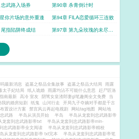
10
章 忠武路入场券
第90章 杀青倒计时
章星你片场的意外重逢
第94章 FILA恋爱循环三连败
章 尾指陷阱终成结
第97章 第九朵玫瑰的未尽之
语
京吗最新消息
盗墓之祭品全集故事
盗墓之祭品大结局
雨露
毒太子妃结局
纸人诡婚
雨露均沾不可能什么意思
赶尸匠洛
指南最新
高冷 室友
阴骘女皇渣郎妻gl笔趣阁全文免费
当
动我的婚房短剧
纸鬼
山河行走
开局九子夺嫡对手都是千古
布置设计方案
禁宫风云再起电视剧
网站tag地图
网站地
到忠武路
半岛从演员开始
半岛
半岛从龙套到忠武路影帝
从龙套到忠武路影帝txt
半岛从龙套到忠武路影帝min-
到忠武路影帝全文阅读
半岛从龙套到忠武路影帝精校
岛从龙套到忠武路影帝 txt完本
半岛从龙套到忠武路影帝笔