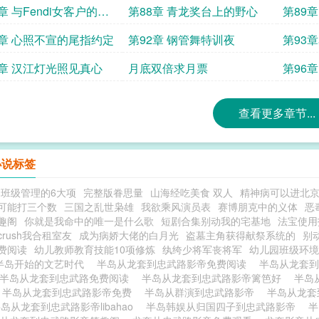
加更910
加更10
章 与Fendi女客户的重
第88章 青龙奖台上的野心
第89
赏加更4K
1章 心照不宣的尾指约定
第92章 钢管舞特训夜
第93
5章 汉江灯光照见真心
月底双倍求月票
第96
查看更多章节...
小说标签
班级管理的6大项
完整版眷思量
山海经吃美食 双人
精神病可以进北
可能打三个数
三国之乱世枭雄
我欲乘风演员表
赛博朋克中的义体
恶
趣阁
你就是我命中的唯一是什么歌
短剧合集别动我的宅基地
法宝使用
rush我合租室友
成为病娇大佬的白月光
盗墓主角获得献祭系统的
别
费阅读
幼儿教师教育技能10项修炼
纨绔少将军丧将军
幼儿园班级环境
半岛开始的文艺时代
半岛从龙套到忠武路影帝免费阅读
半岛从龙套
半岛从龙套到忠武路免费阅读
半岛从龙套到忠武路影帝篱笆好
半岛
半岛从龙套到忠武路影帝免费
半岛从群演到忠武路影帝
半岛从龙套
岛从龙套到忠武路影帝libahao
半岛韩娱从归国四子到忠武路影帝
半