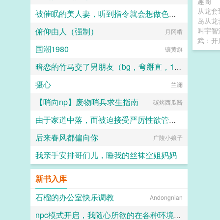
趣阁
从龙套
被催眠的美人妻，听到指令就会想做色色的事
岛从龙
俯仰由人（强制）
叫宇智
伊媚兒尹媚儿
月冈啃
武：开
国潮1980
镶黄旗
暗恋的竹马交了男朋友（bg，弯掰直，1v2）
摄心
杨树
兰澜
【哨向np】废物哨兵求生指南
碳烤西瓜酱
由于家道中落，而被迫接受严厉性欲管理调教制度的大小姐，是否可以迎来幸福？
后来春风都偏向你
SUPER蓝紫超人
广陵小娘子
我亲手安排哥们儿，睡我的丝袜空姐妈妈
hhkdesu
新书入库
石榴的办公室快乐调教
Andongnian
npc模式开启，我随心所欲的在各种环境享受女人