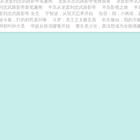
从龙套到忠武路影帝笔趣阁
龙套从忠武路影帝免费观看
龙套影帝从
到忠武路影帝新笔趣阁
半岛从龙套到忠武路影帝
半岛影视之旅
半
套到忠武路影帝 全文
宇智波，从毁灭忍界开始
知否：我，小阁老，
波斗焕，打的村民直叫唤
斗罗：龙王之太极玄真
长生修仙：我的天
局契约孙大圣
华娱从扮演嫪毐开始
重生美少女，真没想成为全能偶