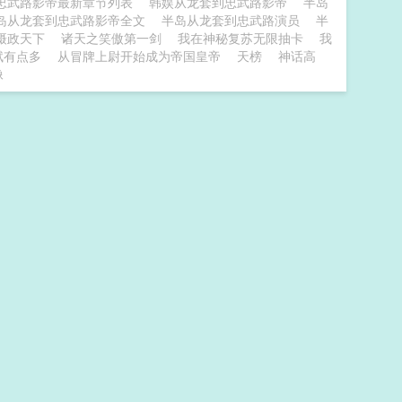
忠武路影帝最新章节列表
韩娱从龙套到忠武路影帝
半岛
岛从龙套到忠武路影帝全文
半岛从龙套到忠武路演员
半
摄政天下
诸天之笑傲第一剑
我在神秘复苏无限抽卡
我
赋有点多
从冒牌上尉开始成为帝国皇帝
天榜
神话高
像