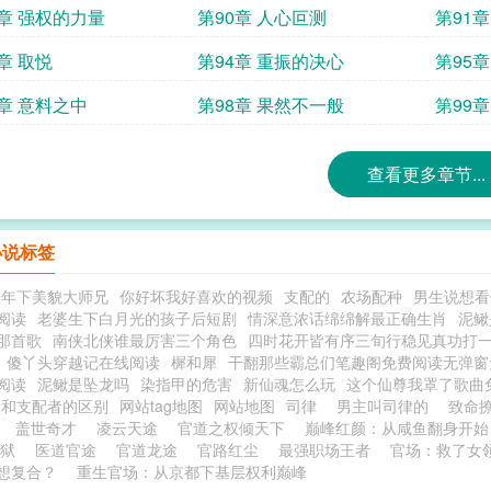
9章 强权的力量
第90章 人心叵测
第91章
章 取悦
第94章 重振的决心
第95章
7章 意料之中
第98章 果然不一般
第99
查看更多章节...
小说标签
弟年下美貌大师兄
你好坏我好喜欢的视频
支配的
农场配种
男生说想看
阅读
老婆生下白月光的孩子后短剧
情深意浓话绵绵解最正确生肖
泥鳅
那首歌
南侠北侠谁最厉害三个角色
四时花开皆有序三旬行稳见真功打
傻丫头穿越记在线阅读
樨和犀
干翻那些霸总们笔趣阁免费阅读无弹窗
阅读
泥鳅是坠龙吗
染指甲的危害
新仙魂怎么玩
这个仙尊我罩了歌曲
者和支配者的区别
网站tag地图
网站地图
司律
男主叫司律的
致命
盖世奇才
凌云天途
官道之权倾天下
巅峰红颜：从咸鱼翻身开始
狱
医道官途
官道龙途
官路红尘
最强职场王者
官场：救了女
想复合？
重生官场：从京都下基层权利巅峰