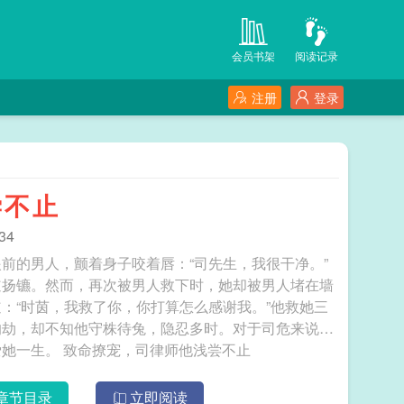
会员书架
阅读记录
注册
登录
尝不止
34
前的男人，颤着身子咬着唇：“司先生，我很干净。”
道扬镳。然而，再次被男人救下时，她却被男人堵在墙
：“时茵，我救了你，你打算怎么感谢我。”他救她三
的劫，却不知他守株待兔，隐忍多时。对于司危来说，
爱一个人就是从渴望开始，他渴望时茵许久，爱她一生。 致命撩宠，司律师他浅尝不止
章节目录
立即阅读