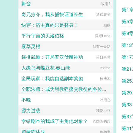
有始有终，终而又始，为轮回，世界
舞台
玫雨?
给你们双倍，以后苏甜跟你们没有任
的轮回之外，为极！...
第1
何关系。大叔带着她从卑微的原生家
寿元掠夺，我从捕快证道长生
逍遥寰宇
庭离开，开启了新的人生。别墅，大
叔隐忍的将她抵在墙上小东西，你要
第5
快穿：宿主真的只是替身！
画秋
是再不生，我就忍不住了...
第9
平行宇宙的贝洛伯格
露娜Luna
第1
废草灵根
我有一壶奶
横推武道：开局罗汉伏魔神功
第1
落日余晖
人缘鸟与蝶豆花·春山绿
momo
第2
全民玩家：我能自选副本奖励
秋池木
第2
全职法师：成为黑教廷援交教徒的各位婊子
第2
不晚
小磊子
叶用心
第3
源力过载
我爱小豆
第3
拿错剧本的我成了主角他对象？
圆圆圆的园
第4
鸿蒙霸体决
鱼初见