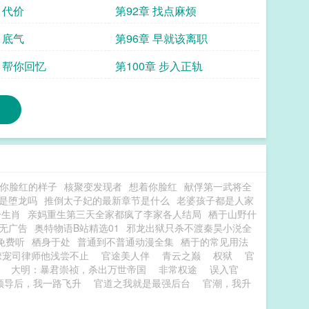
 代价
第92章 找点麻烦
 底气
第96章 早就该离职
章 帮你回忆
第100章 步入正轨
你脸红的样子
核聚变发现者
想着你脸红
献俘第一武将全
是堕龙吗
推倒太子妃的最新章节是什么
老婆孩子都是人家
一生肖
亲妈重生第三天全家都疯了李家各人结局
栖于山野什
无广告
奥特物语B站精选01
邪龙出狱只杀不渡秦昊小涚全
免费听
栖身于处
普通到不普通动漫全集
栖于的常见用法
撩宠司律师他浅尝不止
官途美人伴
青云之巅
权狱
官
大明：暴君崇祯，杀出万世帝国
非常权途
误入官
领导后，我一路飞升
官道之我就是最强后台
官潮，我升