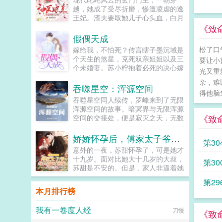
沈白携万千神通降临时，身后是数不
违背妇女意愿是犯法的，我就要嫁给
越，她成了受尽折磨，惨遭凌虐的逸
尽的诡异残骸。屈指一弹，便是白气
你！贺南章说的什么胡话！多年后贺
王妃。渣夫要取她儿子心头血，白月
化剑，斩万丈桃林。怎么回事，你们
南章你不是说要给嫁给我吗？冯橖我
光要将她乱棍打死。开局便拿着这手
《致
怎么把我当成诡异了，我真不是诡异
说胡话的！贺南章直接把人扛到婚礼
烂牌的苏清月丝毫不慌，看她一手医
假偶天成
啊！...
现场我当真了！...
术，一手萌宝，将欺辱之人打的落花
松了口
嫁给我，不怕死？传言瞎子墨沉域是
流水，桃花更是朵朵开。只是这不知
个天生的煞星，克死双亲姐姐以及三
要让小
从哪冒出来的男人突然堵在门边，直
个未婚妻。苏小柠抱着必死的决心嫁
称她是他自己夫君。某日。小团子指
光又重
给他。本以为婚后是她照顾他，却没
着外头的男人，娘，那个帅叔叔带着
杂，难
想到，她被他宠上了天。他说，她是
吞噬星空：浑源空间
聘礼又来了！...
得他脑
我的女人，只有我可以欺负。他说，
吞噬星空同人续传，罗峰来到了无限
谁敢动我的女人，我让他生不如死。
浑源空间的故事。暗冥界与无限浑源
他还说，我的女人要给我生一堆孩
《致
空间的交接处，便是寂灭之天，无数
子。...
源世界都会缓慢飘向寂灭之天，最终
消散毁灭，而也只有领主级浑源生
娇娇怀孕后，傅家太子爷每天按时回家
第3
命，才能够抵挡‘寂灭之天’的灭绝之
意外的一夜，苏甜怀孕了，可是她才
力。在寂灭之天内，有一根‘天渊
十九岁。面对比她大十几岁的大叔，
第30
柱’（时空轴心），其内部名为浑源
苏甜是不安的。但是，家人非逼着她
天渊（也称为太初之地），外表看着
嫁给六十岁的老头，她没有办法，只
其实是一根巨大无边的柱子，上面雕
第29
能联系大叔。大叔却一口肯定，让她
刻着深奥无比的‘空间禁忌’与‘时间禁
本月排行榜
把孩子生下来，并且亲自上门提亲。
忌’，交汇形成了‘时空禁忌’，这是‘天
被势力父母侮辱拿不出彩礼的大叔转
渊柱’支撑的关键所在。然而，覆灭
我有一卷度人经
刀慢
头吩咐助理带着六百万现金上门。泼
《致
是世界的终点，轮回是世界的本质，
天的富贵瞬间砸晕了势力父母。彩礼