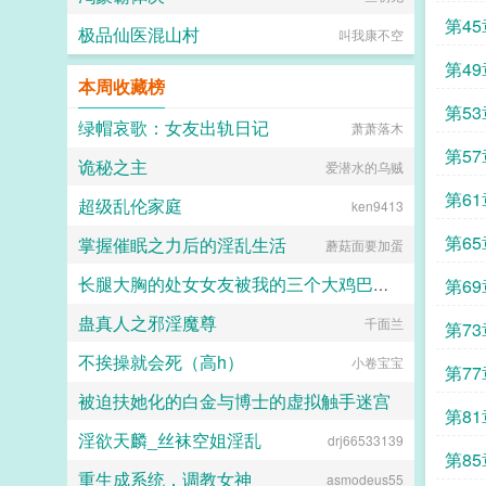
第4
极品仙医混山村
叫我康不空
第4
本周收藏榜
第5
绿帽哀歌：女友出轨日记
萧萧落木
第5
诡秘之主
爱潜水的乌贼
第6
超级乱伦家庭
ken9413
第6
掌握催眠之力后的淫乱生活
蘑菇面要加蛋
长腿大胸的处女女友被我的三个大鸡巴室友轮番调教，狠狠灌精直到怀孕
第6
蛊真人之邪淫魔尊
158330
千面兰
第7
不挨操就会死（高h）
小卷宝宝
第7
被迫扶她化的白金与博士的虚拟触手迷宫
第81
淫欲天麟_丝袜空姐淫乱
drj66533139
白虚
第8
重生成系统，调教女神
asmodeus55