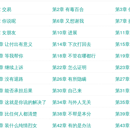
章 交易
第2章 有毒百合
第3章
章 你说呢
第6章 又想谢我
第7章
章 女朋友
第10章 进展
第11
3章 让付出有意义
第14章 下次打回去
第15
7章 等我帮你
第18章 不管在哪都行
第19
1章 继续上诉
第22章 怎么证明
第23
5章 没有退路
第26章 有所隐瞒
第27章
9章 能否承担后果
第30章 自己来
第31
3章 这就是你说的解决了
第34章 与外人无关
第35
7章 比任何人都清楚
第38章 不帮是本分
第39
1章 装什么纯情烈女
第42章 有的是办法
第43