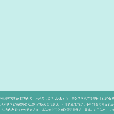
即可获取的网页内容，本站爬虫遵循robots协议，若您的网站不希望被本站爬虫抓取，可
抓取到的内容由程序自动进行排版处理再展现，不涉及更改内容，不针对任何内容表述
（站点内容必须允许游客访问，本站爬虫不会抓取需要登录后才展现内容的站点），