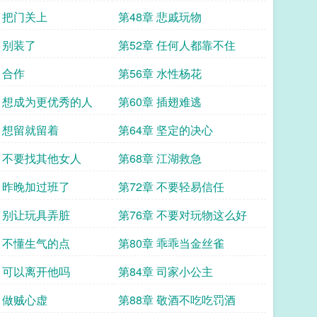
章 把门关上
第48章 悲戚玩物
 别装了
第52章 任何人都靠不住
 合作
第56章 水性杨花
章 想成为更优秀的人
第60章 插翅难逃
章 想留就留着
第64章 坚定的决心
章 不要找其他女人
第68章 江湖救急
章 昨晚加过班了
第72章 不要轻易信任
章 别让玩具弄脏
第76章 不要对玩物这么好
章 不懂生气的点
第80章 乖乖当金丝雀
章 可以离开他吗
第84章 司家小公主
章 做贼心虚
第88章 敬酒不吃吃罚酒