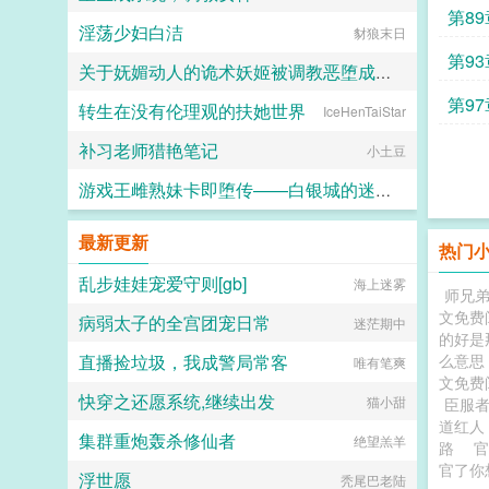
第8
淫荡少妇白洁
豺狼末日
第93
关于妩媚动人的诡术妖姬被调教恶堕成媚黑母猪乐芙兰的这档子事
第9
转生在没有伦理观的扶她世界
IceHenTaiStar
F心R
补习老师猎艳笔记
小土豆
游戏王雌熟妹卡即堕传——白银城的迷宫主?拉比丽斯篇
丁骨
最新更新
热门
乱步娃娃宠爱守则[gb]
海上迷雾
师兄
文免费
病弱太子的全宫团宠日常
迷茫期中
的好是
直播捡垃圾，我成警局常客
么意思
唯有笔爽
文免费
快穿之还愿系统,继续出发
猫小甜
臣服
道红人
集群重炮轰杀修仙者
绝望羔羊
路
官
官了你
浮世愿
秃尾巴老陆