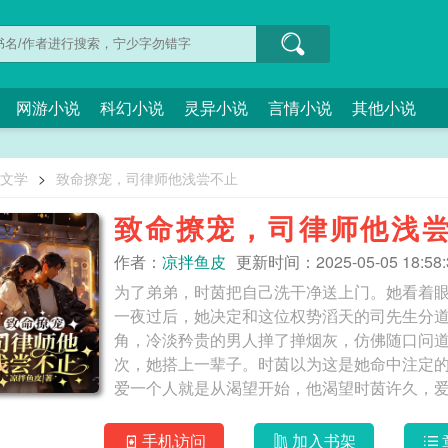
网游小说
科幻小说
灵异小说
言情小说
其他小说
O文学
>
致命撩宠，司律师他浅尝不止
致命撩宠，司律师他浅
作者：
凉拌鱼皮
更新时间：2025-05-05 18:58:
为了弟弟，时茵把自己洗干净送上门。她看着眼
一夜过后，她决定和这位权势滔天的司先生分
角，冷淡矜贵的男人掸了掸烟灰，仿佛随口问道
次，她搭上一辈子。时茵以为这是她命中注定
手机访问
加入书架