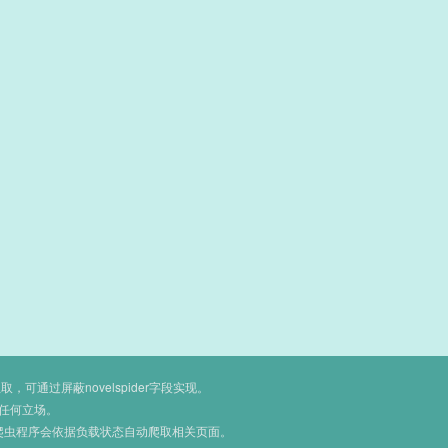
通过屏蔽novelspider字段实现。
任何立场。
爬虫程序会依据负载状态自动爬取相关页面。