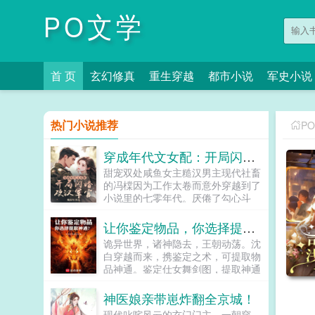
PO文学
首 页
玄幻修真
重生穿越
都市小说
军史小说
热门小说推荐
P
穿成年代文女配：开局闪婚硬汉军官
甜宠双处咸鱼女主糙汉男主现代社畜
的冯橖因为工作太卷而意外穿越到了
小说里的七零年代。厌倦了勾心斗
角，为钱拼命的日子的她决心抱住未
婚夫贺南章的粗大腿，好从此过生躺
让你鉴定物品，你选择提取神通？
平摆烂的人生。毕竟这位未婚夫不久
诡异世界，诸神隐去，王朝动荡。沈
后将会成为书中最强大佬。谁知大佬
白穿越而来，携鉴定之术，可提取物
不开窍，一心想跟她解除婚约。从此
品神通。鉴定仕女舞剑图，提取神通
冯橖的人生信条又多了一样，那就是
舞剑术鉴定染血佛珠，提取神通金刚
扑倒贺南章，让他乖乖给自己当靠
拳鉴定残破将军塑像，提取神通穿杨
神医娘亲带崽炸翻全京城！
山。贺南章反对包办婚姻，从你我做
箭染血塑像，借寿槐树，报恩狐女当
起！冯橖有人包办还不好吗？再说了
现代叱咤风云的玄门门主，一朝穿