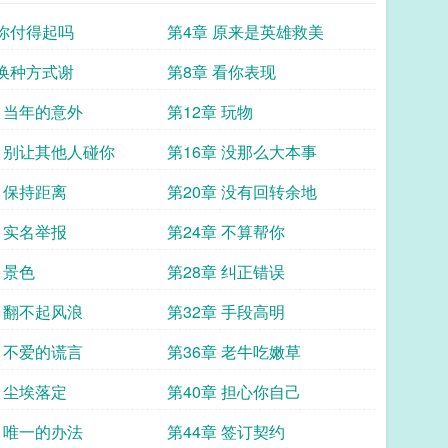
 你付得起吗
第4章 原来是英雄救美
 换种方式谢
第8章 看你表现
章 当年的意外
第12章 玩物
章 别让其他人碰你
第16章 没那么大本事
章 保持距离
第20章 没有回转余地
章 实名举报
第24章 不算帮你
 景色
第28章 纠正错误
章 翻不起风浪
第32章 手段高明
章 不爱的谎言
第36章 老牛吃嫩草
章 尘埃落定
第40章 担心你自己
章 唯一的办法
第44章 签订契约