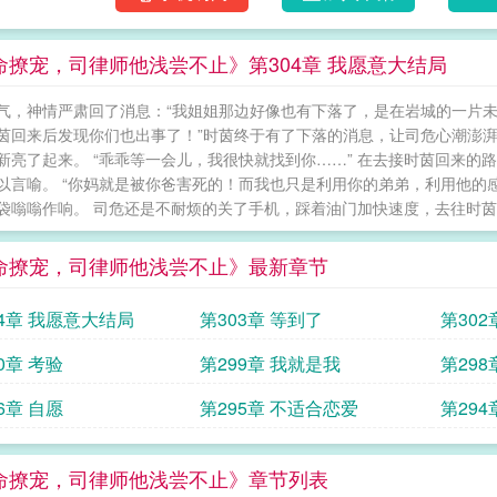
命撩宠，司律师他浅尝不止》第304章 我愿意大结局
气，神情严肃回了消息：“我姐姐那边好像也有下落了，是在岩城的一片未
茵回来后发现你们也出事了！”时茵终于有了下落的消息，让司危心潮澎湃
新亮了起来。 “乖乖等一会儿，我很快就找到你……” 在去接时茵回来
以言喻。 “你妈就是被你爸害死的！而我也只是利用你的弟弟，利用他的
袋嗡嗡作响。 司危还是不耐烦的关了手机，踩着油门加快速度，去往时茵所
命撩宠，司律师他浅尝不止》最新章节
04章 我愿意大结局
第303章 等到了
第302
0章 考验
第299章 我就是我
第29
6章 自愿
第295章 不适合恋爱
第294
命撩宠，司律师他浅尝不止》章节列表