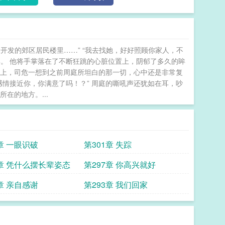
开发的郊区居民楼里……” “我去找她，好好照顾你家人，不
。 他将手掌落在了不断狂跳的心脏位置上，阴郁了多久的眸
的路上，司危一想到之前周庭所坦白的那一切，心中还是非常复
感情接近你，你满意了吗！？” 周庭的嘶吼声还犹如在耳，吵
在的地方。...
章 一眼识破
第301章 失踪
8章 凭什么摆长辈姿态
第297章 你高兴就好
章 亲自感谢
第293章 我们回家