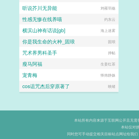
听说芥川无异能
鸩罹羽殇
性感无惨在线养喵
灼东云
横滨山神有话说[gb]
海上迷雾
你是我生命的火种_固琅
固琅
咒术界男科圣手
掸帖
瘦马阿福
生姜红茶
宠青梅
怿炜静姝
cos诅咒杰后穿原著了
映绪
本站所有内容来源于互联网公开且无需登录
本站仅对
同时您可手动提交相关目标站点网址给我们