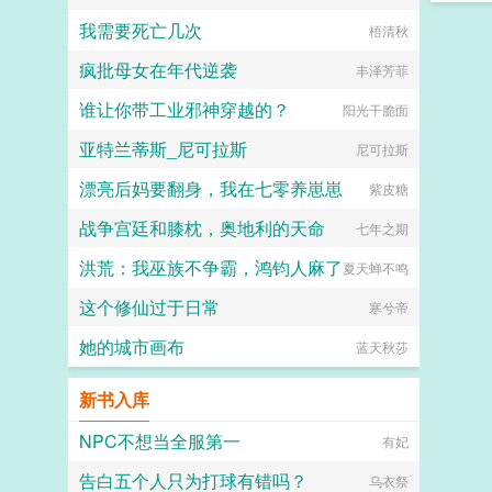
我需要死亡几次
梧清秋
疯批母女在年代逆袭
丰泽芳菲
谁让你带工业邪神穿越的？
阳光干脆面
亚特兰蒂斯_尼可拉斯
尼可拉斯
漂亮后妈要翻身，我在七零养崽崽
紫皮糖
战争宫廷和膝枕，奥地利的天命
七年之期
洪荒：我巫族不争霸，鸿钧人麻了
夏天蝉不鸣
这个修仙过于日常
寒兮帝
她的城市画布
蓝天秋莎
新书入库
NPC不想当全服第一
有妃
告白五个人只为打球有错吗？
乌衣祭