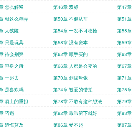
5章 怎么解释
第46章 双标
第47
9章 就这么糊弄
第50章 不似从前
第51章
3章 太狭隘
第54章 一发不可收拾
第55章
7章 只是玩具
第58章 没有资本
第59
1章 待会别哭
第62章 顺手买的
第63
5章 容身之所
第66章 人都是会变的
第67
9章 一起去
第70章 剑拔弩张
第71
3章 是喜欢吗
第74章 被爱的错觉
第75
7章 肩上的重担
第78章 不敢有这种想法
第79
章 巧遇
第82章 乖乖留下就好
第83
5章 追悔莫及
第86章 受不起
第87