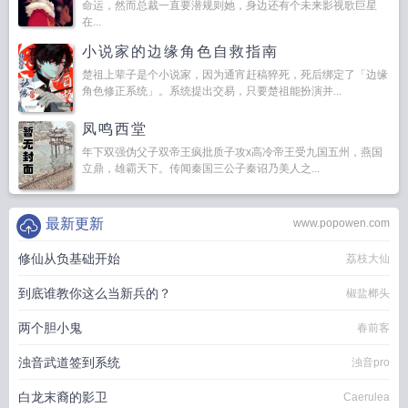
命运，然而总裁一直要潜规则她，身边还有个未来影视歌巨星
在...
小说家的边缘角色自救指南
楚祖上辈子是个小说家，因为通宵赶稿猝死，死后绑定了「边缘
角色修正系统」。系统提出交易，只要楚祖能扮演并...
凤鸣西堂
年下双强伪父子双帝王疯批质子攻x高冷帝王受九国五州，燕国
立鼎，雄霸天下。传闻秦国三公子秦诏乃美人之...
最新更新
www.popowen.com
修仙从负基础开始
荔枝大仙
到底谁教你这么当新兵的？
椒盐榔头
两个胆小鬼
春前客
浊音武道签到系统
浊音pro
白龙末裔的影卫
Caerulea