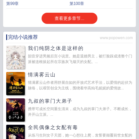
第99章
第100章
查看更多章节...
完结小说推荐
www.popowen.com
我们纯阴之体是这样的
韶音穿进男频后宫小说里。她是退婚男主，被打脸踩成渣整个门
派被连根拔起所在宗族灰飞烟灭的女配。...
情满雾云山
情满雾云山作者用舒展自如的开放式艺术手法，以爱情的起伏为
脉络，以艰苦创业为主线，围绕着华高灿毛妮妮的爱情故...
九叔的掌门大弟子
携带可成长空间重生清末，成为九叔的掌门大弟子。不断成长，
并开山立派。...
全民偶像之女配有毒
从练习生到女子天团，她一心想往上爬，发誓要颠覆前世女配的