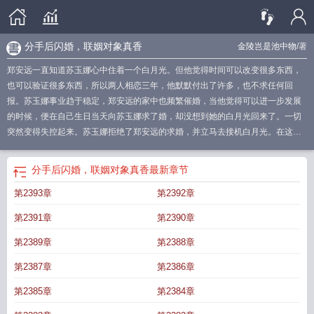
分手后闪婚，联姻对象真香
金陵岂是池中物
/著
郑安远一直知道苏玉娜心中住着一个白月光。但他觉得时间可以改变很多东西，
也可以验证很多东西，所以两人相恋三年，他默默付出了许多，也不求任何回
报。苏玉娜事业趋于稳定，郑安远的家中也频繁催婚，当他觉得可以进一步发展
的时候，便在自己生日当天向苏玉娜求了婚，却没想到她的白月光回来了。一切
突然变得失控起来。苏玉娜拒绝了郑安远的求婚，并立马去接机白月光。在这一
刻，郑安远就知道自己输了。三年的默默相伴，抵不过他的一句“我回来了”。于是
他选择听从家里安排联姻，闪婚了别人。当郑安远默默收拾东西走后，得知真相
分手后闪婚，联姻对象真香
最新章节
的苏玉娜却疯了，她立马甩开白月光，找到郑安远，哭的梨花带雨。“安远，
第2393章
第2392章
你......不要我了吗？”郑安远语气淡漠：“你为什么会觉得，你只要回头，我就会一
直在呢？”
前男友分手后闪婚
分手后相亲闪婚
分手后闪婚短剧全集
分手就闪婚
第2391章
第2390章
的人后悔吗
那些分手后立即闪婚的都怎样了
分手后 我和前男友闪婚了
分手后
立马闪婚的女人
分手后闪婚短剧合集
和前任分手后他闪婚了
分手后相亲闪婚的
第2389章
第2388章
下场
分手后和前男友闪婚了
分手闪婚的人是冲动吗
分手后闪婚的女人
分手后
第2387章
第2386章
我闪婚了 千峰
前任分手后闪婚
分手后闪婚的女人心理
分手后闪婚的男人后悔
吗
分手后闪婚TXT怎么
分手后前男友闪婚了
分手后前任闪婚
分手后闪婚成熟
第2385章
第2384章
吗
分手后男友闪婚
分手后闪婚联姻对象真香完结版免费阅读
分手后闪婚的男人