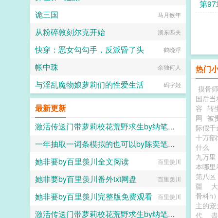
的过
第9
诡三国
马月猴年
监一
从粉碎敦刻尔克开始
浙东匹夫
快穿：恶女勾勾手，反派昏了头
鹤晚浮
帐中珠
余独何人
热门
与淫乱魔物娘萝莉们的性爱生活
码字姬
摸骨
国后当
最新更新
容
转
网
被
激活传送门带萝莉校花荒野求生by纳笔小旧百度网盘
际假千
十万
一年抽取一词条模拟的也可以by陈奕笔趣阁无弹窗
纳笔小旧
什么
九万
她非要by百里羡川全文阅读
六大六子
百里羡川
本哪
第八
她非要by百里羡川番外txt网盘
百里羡川
疆
她非要by百里羡川完整版免费观看
骨科h
百里羡川
主的宠
激活传送门带萝莉校花荒野求生by纳笔小旧笔趣阁无弹窗
代
盡