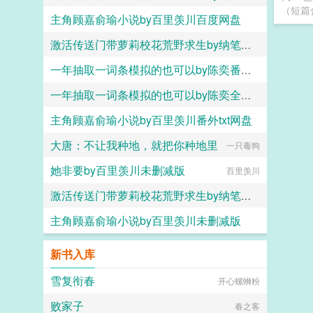
（短篇合
主角顾嘉俞瑜小说by百里羡川百度网盘
纳笔小旧
激活传送门带萝莉校花荒野求生by纳笔小旧无弹窗番外
百里羡川
一年抽取一词条模拟的也可以by陈奕番外txt网盘
纳笔小旧
一年抽取一词条模拟的也可以by陈奕全文阅读
六大六子
主角顾嘉俞瑜小说by百里羡川番外txt网盘
六大六子
大唐：不让我种地，就把你种地里
百里羡川
一只毒狗
她非要by百里羡川未删减版
百里羡川
激活传送门带萝莉校花荒野求生by纳笔小旧完整版免费观看
主角顾嘉俞瑜小说by百里羡川未删减版
纳笔小旧
百里羡川
新书入库
雪复衔春
开心螺蛳粉
败家子
春之客