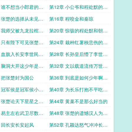
好人
章 谁不想当小郎君的仆
第12章 小公爷和程处默的第
默
一次见面
章 张楚的选择从未见过
第16章 程咬金和秦琼
的盐
章 我师父被九龙拉棺带
第20章 惊骇的程处默和朝廷
合作
章 只有陛下可见张楚的
第24章 栽种红薯秧悲伤的程
处默
章 血旗入长安李世民的
第28章 长孙皇后懵了李世民
疯了
章 脑洞大开这少年是陛
第32章 文以载道流传万世贞
生子
观四句
章 把张楚封为国公
第36章 到底是如何少年啊陛
下旨意到
章 冠军侯是冠军侯小侯
第40章 为长乐打抱不平吃瓜
侯爷
的张楚
章 张楚论天下星星之火
第44章 黄巢不是那么好当的
原
章 易主左右武卫尽数归
第48章 张楚的遗憾汉人为何
爷差遣
没有西征
章 回长安长安起风
第52章 孔颖达怒气冲冲长乐