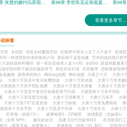
程需要积攒
未来酒精的用场
配上我
7章 张楚的赌约玩弄国子
第98章 李世民见证彻底凝固
第99
众夫子
的国子监
长孙皇
查看更多章节...
么
小说标签
师日常
全职奶
传世从种蘑菇开始
红楼梦中邢夫人生了几个孩子
摸骨匠
和哥一样渣男的作者和角色介绍
星际假千金姜知夏
咒术回战的我只想
生为龙的漫画有哪些
第一权臣是病美人是1v1吗
全职hd
蔚蓝档案夏莱
贵族学院f4胖子揍后的最新章节
青史何名灯谜
吕布被俘
恐怖悬疑惊悚
金笔趣阁
摸骨师的简介
网站tag地图
网站地图
大唐之十万
大唐十
部队
大唐十万英灵中复活免费阅读
大唐十万里动漫
大唐十万里笔
大唐我有十万杀手部队免费
大唐从十万英灵无弹窗
大唐从十万英灵
里
大唐从十万英灵中复活开始最新章节列表
大唐我有十万杀手部队
里看
大唐十万里张楚完结版
大唐十万里断更了
大唐十万杀手
大
区
大唐十万里TXT百度资源
大唐十万铁骑
大唐十万里免费阅读
唐
大唐我有十万杀手部
大唐十万英灵中归来
大唐十万里长乐
大唐十
）
烂草莓（校园1V1）
破事精英3：CP精英
汹涌爱意（兄妹高h）
夫（女尊 NPH）
极乐妙欲功
浅渊【古代兄妹骨科】
在无限流打工
餘生（親骨兄妹，純愛無Ｈ）
替身炮友（校园 1V1 高H）
堂前燕过门