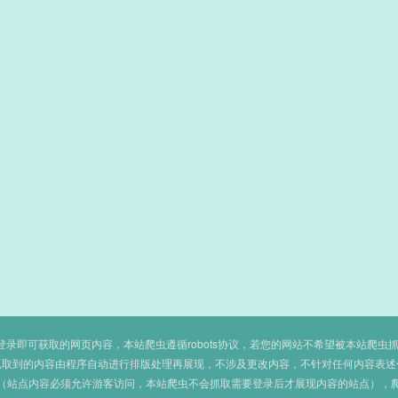
即可获取的网页内容，本站爬虫遵循robots协议，若您的网站不希望被本站爬虫抓取，可
抓取到的内容由程序自动进行排版处理再展现，不涉及更改内容，不针对任何内容表述
（站点内容必须允许游客访问，本站爬虫不会抓取需要登录后才展现内容的站点），