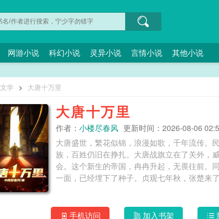
网游小说
科幻小说
灵异小说
言情小说
其他小说
O文学
>
大唐十万里
大唐十万里
作者：
小楼尽春风
更新时间：2026-08-06 02:5
大唐盛世，繁花似锦，浪漫如歌，千年流传。
族，百姓仍旧在挣扎。大唐战旗立在了关外，
会。这个新生的帝国，冉冉升起，无畏往前。
手机访问
加入书架