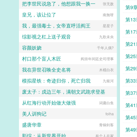
把李世民说急了，他想跟我一换一
张无敌
算…算个屁！我刚谈完的大项目！比
第9
起救剧情，还是先想想怎么救自己
皇兄，该让位了
南無呀
吧！时寸瑾融合记忆发现虫族世界文
第1
化贫瘠，干脆捡起老本行连夜在星网
我，最强毒士，女帝直呼活阎王
星星子
直播写文，开播名字上去就是一个经
的邀
第1
久不衰震惊体室友老是穿得很厚，有
综影视之杠上送子观音
九歌未央
天回去早，意外发现他竟然有尾勾？
手的
路过雌虫等等？路过雌虫什么？无数
第2
容颜妖娆
千年人偶?
虫震惊点进这个直播间直到下播都没
人走。新号开播当晚，空降top榜！
第2
村口那个盲人木匠
阎崇年间廷史司理事
时寸瑾一战爆火，纯爱战神席卷糙汉
虫族世界观！越来越多雌虫蹲守直播
疑惑
第2
我在异世召唤全史名将
木槿白衣
间，嘲讽蔑视直说不可能有雄虫阁下
会这样！然后耿直打赏。继室友后，
明达
模拟星铁：奇迹归你，死亡归我
第3
九银河
主播又推出同事医生…等系列纯爱狗
血小说令这群单身寡雌欲罢不能！狂
废太子：戍边三年，满朝文武跪求登基
张楚
第3
热追捧！谁都想知道主播是谁！可没
虫能找到。直到有一天向来准时的主
从红海行动开始做大做强
Summer晴空
词庸白鱼
播发了停播通知卷入胡蜂族大战，星
第4
网不稳定，停更。守着直播开播的百
美人训狗记
folha
万雌虫？？？悄悄潜水追更的双方统
音
第4
领停战！紧急停战！先把老师送出
盛唐华章
青铜剑客
去！！内战可以输，单身雌虫梦之信
三十
第4
仰不能死！！早在发出通知前，时寸
影综：从新世界开始
有个人在家