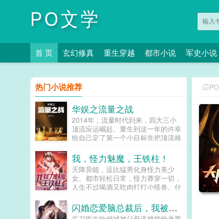
PO文学
首 页
玄幻修真
重生穿越
都市小说
军史小说
热门小说推荐
P
华娱之流量之战
2014年，流量时代到来，四大三小
顶流应运崛起。重生到这一年的许幸
给自己定了第一个小目标先把顶流格
局改写为一大七小。都从南韩解约，
都有好姐姐，还有灵活的上进心，通
我，怪力魅魔，王铁柱！
过努力奋斗，一打七不难吧！奋斗什
天降异能，逗比猛男化身怪力美少
么？早就给你安排好了。不是，我不
女。都市轻松日常，怪力莽穿一切，
能躺平，让我起来撕！本书又名一开
人生不过喝酒又吃肉打打小怪兽。什
始我是想奋斗的我确实奋斗了我的剑
么？还能魅惑苍生！走开，你们这些
也未尝不锋利...
该死的金钱！走开，你们这些该死的
闪婚恋爱脑总裁后，我被宠疯了
地位！世上无人不识我！绝世美人王
实习医生叶倾城被父母逼婚嫁给老男