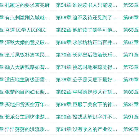
想法
3章 孔颖达的要求京兆府
第54章 谁说读书人只能读儒
第55
家我读万物
的程度
7章 有点刺激刚入城就见
第58章 迫不及待还见到了长
第59
李二和长孙皇后
乐公主
客孔颖
1章 吾道 民学人民的民
第62章 他们读了儒学可他们
第63
还算人吗
乐昏迷
5章 深秋大婚的意义破烂
第66章 永崇坊坊正当官并不
第67
长安的内核
是一件很难的事
给你找
9章 皇后凤钗补篱笆民学
第70章 长孙皇后敬酒长乐发
第71
笑子侯也会前倨后恭
民学四
3章 融入大唐贱籍如畜户
第74章 挑选封地秦琼觉得自
第75
门
己白来了百姓不是都住在长
楚学不
7章 适应地主阶级还需要
第78章 公子是天底下最好的
第79
安附近
人生闷气的李世民
1章 张楚的目的妇女照样
第82章 尘埃落定步入正轨神
第83
半边天
仙里
大唐还
5章 买地扫货买空万年县
第86章 臣服于美食下的神仙
第87
安县
岔一切都在有条不紊
给张楚
9章 长乐公主到访张楚麻
第90章 投戎从笔识字并不是
第91
本咋不一样
一件难事
断
3章 浩浩荡荡的洪流质变
第94章 没有收入的产业没有
第95