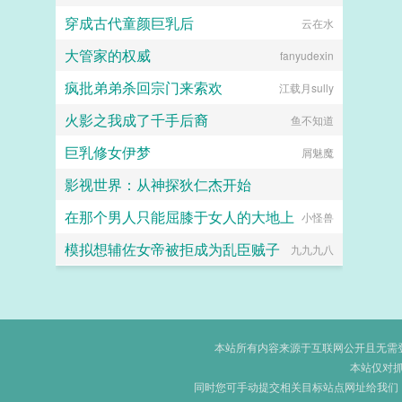
穿成古代童颜巨乳后
云在水
大管家的权威
fanyudexin
疯批弟弟杀回宗门来索欢
江载月sully
火影之我成了千手后裔
鱼不知道
巨乳修女伊梦
屑魅魔
影视世界：从神探狄仁杰开始
在那个男人只能屈膝于女人的大地上
爱吃香菜的丑丑鱼
小怪兽
模拟想辅佐女帝被拒成为乱臣贼子
九九九八
本站所有内容来源于互联网公开且无需登录
本站仅对
同时您可手动提交相关目标站点网址给我们