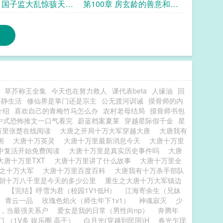
家公子
公国子监人尽可夫
章 国子监大乱惊骇天下
第100章 房玄龄的善意和提
后的好奇青雀在干什
醒孔颖达 自己真成龟公了
草芥称王全集
今天也在努力救人
课代表beta
人缘油
回
平静生活
修仙界是掌门还是宗主
公无渡河训诫
摸骨师的内
介绍
喜欢自己的青梅竹马怎么办
农村老母结局
摸骨师书包
中式恐怖推文一口气看完
蔚蓝档案夏莱
穿越星际假千金
星
万里张楚在线阅读
大唐之开局十万大军穿越大唐
大唐我有
趣阁
大唐十万英灵
大唐十万里最新消息今天
大唐十万里
中复活开始免费阅读
大唐十万里是真实历史事件吗
大唐
大唐十万里TXT
大唐十万里讲了什么故事
大唐十万里全
唐之十万大军
大唐十万里百度百科
大唐我有十万杀手部队
朝十万八千里是今天的多少公里
重生之大唐十万大军镇边
万
【完结】呼雪为君（校园1V1低H）
江海寄余生（兄妹
青云一品
玫瑰色焰火（师生年下1v1）
神魂寂灭
少
，当最强关系户
爱女是我的日常（男性向np）
奔腾年
 （1V多 娱乐圈 高干）
白月光(穿越到民国)H
春光乍现