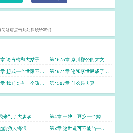
有问题请点击此处反馈给我们...
76章 论青梅和大姑子之
第1575章 秦川郡公的大女回
斗
来了
72章 想成一个世家不容
第1571章 论和李世民成了连
襟怎么办
68章 我们会有一个孩子
第1567章 什么是夫妻
货
 我来到了大唐李二这
第4章 一块土豆换一个媳妇
蛋
这就是贞观
 他能救人悔恨
第8章 这世道可不能当一个