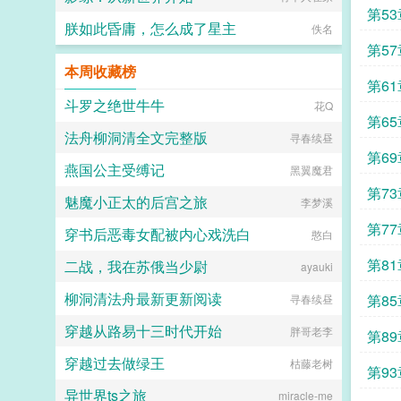
瑾就已脱离危险。谁能想原作者笔力
贺
第5
驾驭不住的狂气拽比受，私底下其实
朕如此昏庸，怎么成了星主
佚名
爱追狗血故事，还悄悄成为他的榜
一，网恋上头愿意直冲战区救cp这会
第5
酷哥脸上带血，眼神阴桀，神情恐怖
本周收藏榜
骇人。可那双搂着雄虫的手正不停发
到了
第6
抖，动作局促又紧又勒，时寸瑾被抱
斗罗之绝世牛牛
花Q
得不舒服挣了一下。阿努什卡立刻单
第6
膝跪下小心牵住他的手，有点语无伦
法舟柳洞清全文完整版
寻春续昼
次的颤抖道…不，别怕，对不起，我
才是
第6
马上使用抑制剂。时寸瑾没忍住，摸
燕国公主受缚记
黑翼魔君
了摸他的金发。1主攻时寸瑾x阿努什
当兴
第7
卡，锁死禁止拆逆。2文中所有情节
魅魔小正太的后宫之旅
李梦溪
发展均为推动剧情而服务，星际虫族
部衙
属于幻想架空题材，请勿脱离剧情讨
第7
穿书后恶毒女配被内心戏洗白
憨白
论，请勿带入现实，请勿混淆现实与
虚拟小说的界限，网络小说请勿上纲
时间
第8
二战，我在苏俄当少尉
ayauki
上线。3别在本文评论区提及其他作
者的文，也别在其他作者评论区提及
能顶
柳洞清法舟最新更新阅读
第8
寻春续昼
本文，尊重他人创作成果。4评论区
请友好交流，和平讨论，禁止人身攻
穿越从路易十三时代开始
和长
胖哥老李
第8
击，请尽量别写带颜色的段子，走进
评论区遍地裤子实在太过超前。6吵
穿越过去做绿王
枯藤老树
了剧
架伤财运，祝大家恭喜发财。专栏预
第9
收非传统求爱法则求收藏...
异世界ts之旅
miracle-me