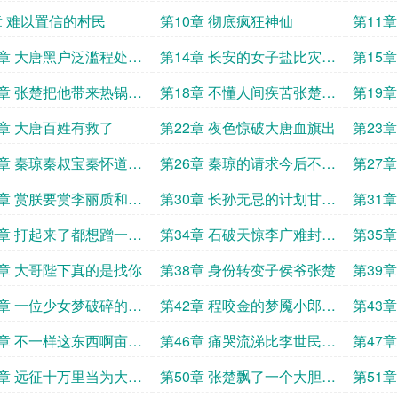
章 难以置信的村民
第10章 彻底疯狂神仙
第11
人程处
3章 大唐黑户泛滥程处默
第14章 长安的女子盐比灾民
第15
请
命贵
这么好
7章 张楚把他带来热锅下
第18章 不懂人间疾苦张楚小
第19
程处默
心翼翼程处默
走了
1章 大唐百姓有救了
第22章 夜色惊破大唐血旗出
第23
杀人技
5章 秦琼秦叔宝秦怀道的
第26章 秦琼的请求今后不会
第27
寂寞
恐慌
9章 赏朕要赏李丽质和李
第30章 长孙无忌的计划甘露
第31
殿的沉默
下的私
3章 打起来了都想蹭一下
第34章 石破天惊李广难封和
第35
小郎君有什么关系
7章 大哥陛下真的是找你
第38章 身份转变子侯爷张楚
第39
爷是小
1章 一位少女梦破碎的声
第42章 程咬金的梦魇小郎君
第43
求问到底值不值
可以燎
5章 不一样这东西啊亩产
第46章 痛哭流涕比李世民登
第47
担
基还要激动
于小侯
9章 远征十万里当为大唐
第50章 张楚飘了一个大胆的
第51