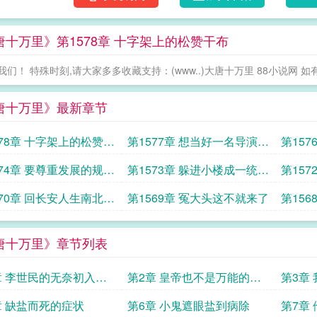
唐十万里》第1578章 十字架上的松赞干布
我们！ 特殊时刻,请大家多多收藏支持：(www..)大唐十万里 88小说网 如
唐十万里》最新章节
578章 十字架上的松赞干
第1577章 想当好一名导演不
第15
容易
间的战
574章 要尊重发展的规律
第1573章 躲进小楼成一统管
第15
也一样
他冬夏与春秋
易
570章 回长安人生南北多
第1569章 冤大头这不就来了
第15
君向潇湘我向秦
全是蠢
唐十万里》章节列表
章 李世民的无奈初入大
第2章 皇帝也不是万能的来
第3章
到大唐的第一口水
个倒霉
章 缺盐而死的症状
第6章 小鬼遮眼盐到病除
第7章