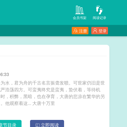
会员书架
阅读记录
注册
登录
6:33
民为水，君为舟的千古名言振聋发聩。可世家仍旧是世
威严浩荡四方。可蛮夷终究是蛮夷，蛰伏着，等待机
同时，积弊，黑暗，也在孕育，大唐的悲凉在繁华的另
一面，已经埋下了种子。贞观七年秋，张楚来了。他观察着这... 大唐十万里
章节目录
立即阅读