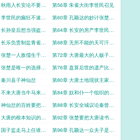
的好奇
章 秋雨入长安论不要脸
第56章 朱雀大街李世民召见
章 李世民的癫狂不速之
第60章 孔颖达的妙计张楚遇
达
到坎了
章 长孙皇后想当强盗长
第64章 长安的房产李世民的
了
抉择
章 长乐负责制盐青雀朕
第68章 无所不能的天可汗被
了个天下最好的老师
张楚的门困住了
章 张楚一人敌儒生千万
第72章 大唐最大的人贩子是
言
长孙皇后有时候的理解就在
章 张楚是唯一的选择张
第76章 盘算后世的遗产比黄
一刹那
会黄世仁
金还重要的东西
章 秦川县子神仙岔
第80章 大唐土地现状主家是
恶人
章 不来大唐当牛马来了
第84章 奴和仆一个组织的开
当牛马白来了
端王铁牛真正的用途
章 神仙岔的百姓要把命
第88章 长安全城议论秦曾是
大唐没有青霉素
朕的封字
章 大唐的根本知识的垄
第92章 张楚要把大唐读书人
的天给掀开
章 国子监走马上任谁能
第96章 孔颖达一众夫子是龟