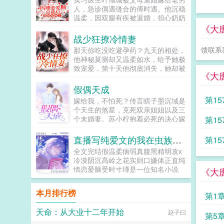
铁柱！柱哥，你有可能成为超人啊！
人，急诊偶遇缝合的傅时遇。他沉稳
超人？哪个超人？咸蛋超人啊！不
温柔，因双腿有疾被退婚，担心奶奶
是，是那个裤衩穿外面，到处溜达那
伤心，急寻一位合约妻子，叶倾城勇
《大
个。哦，我知道，就是跟蝙蝠侠大战
敢说她可以。闪婚后，看似郁郁寡欢
战少狂撩冷情妻
那个是吧。对对对，就是他。我看
的傅先生实则是位宠妻达人。发烧摔
过，打着打着，还有神奇女侠，小丑
馈联系
那天你吃没吃避孕药？九天的相处，
倒时，助理傅先生，我抱吧。傅时遇
女，猫女啊啥的，都来了。但没看见
他神秘莫测却又温柔如水，给予她极
我抱。被病人骚扰时，助理傅先生，
穿裤衩啊！等会儿？柱哥，你看的是
致宠爱，第十天他彻底消失，她却被
做点什么吗？傅时遇黑巷伺候。被暗
《大
正经超人不？...
人送进精神病院，出逃之后发现已经
恋学长示好时，助理傅先生，你不将
怀上他的孩子。几年后再遇，她隐瞒
假偶天成
叶小姐结婚的消息告诉他吗？傅时遇
生子的事，当他知道真相后，疯一样
我不阻止她奔向更好的人，因为她值
第1
嫁给我，不怕死？传言瞎子墨沉域是
将她拥入怀宝，你生第一胎的时候我
得。叶倾城大叔，可我喜欢得人是
个天生的煞星，克死双亲姐姐以及三
不在你身边，弥补这个遗憾唯一的办
你。双向奔赴双向救赎的先婚后爱
布
个未婚妻。苏小柠抱着必死的决心嫁
第1
法就是再生一个1v1结局。本故事纯
文。...
给他。本以为婚后是她照顾他，却没
属虚构，如有雷同，纯属巧合...
想到，她被他宠上了天。他说，她是
大唐
直播写纯爱文的我在虫族封神
第1
我的女人，只有我可以欺负。他说，
全文完结假温柔病弱真腹黑精明攻x
谁敢动我的女人，我让他生不如死。
歧路
冷漠阴沉高岭之花实则口嫌体正直纯
他还说，我的女人要给我生一堆孩
情恋爱脑受时寸瑾是一位知名小说
《大
子。...
家。谈完大项目当晚，他眼一闭一
睁，穿书变成一只废物雄虫。时寸
本月排行榜
第1
瑾？原著烂尾，HE转BE。必须要掰
正剧情，穿书系统才放他回去，偏偏
天命：从大业十二年开始
赵子曰
唐
系统虚弱到休眠，时寸瑾穿越当晚差
第5
点落地成盒。低配天崩开局，死了