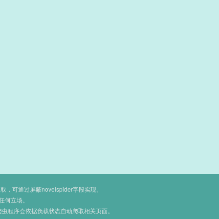
通过屏蔽novelspider字段实现。
任何立场。
爬虫程序会依据负载状态自动爬取相关页面。