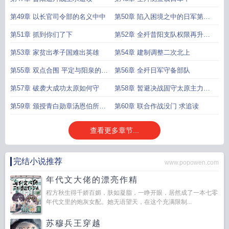
第49章 以长官司令部的名义中中
第50章 陷入困境之中的日军第一
军
第51章 抓到你们了下
第52章 全歼昔阳支队权限再升级
下
第53章 家贫出孝子国难出英雄
第54章 建制调整二次北上
第55章 双点合围 平定与阳泉的作
第56章 全歼日军守备部队
战打响
第57章 破袭大成功太原如何守
第58章 暂避决战固守太原主力南
撤
第59章 颁授青白勋章汤恩伯所部
第60章 联合作战没门 求追读
来人
查看更多章节...
完结小说推荐
www.popowen.com
年代文大佬的漂亮作精
程方秋生得千娇百媚，肤如凝脂，一睁开眼，居然成了一本七零
年代文里的炮灰女配。她无语望天，在这个充满限制...
苏穆兵王穿越