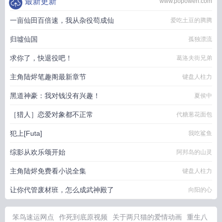
最新更新
www.popowen.com
一亩仙田百倍速，我从杂役苟成仙
爱吃土豆的腾腾
归墟仙国
孤独漂流
求你了，快退役吧！
葛洛夫街兄弟
主角陆烬笔趣阁最新章节
键盘人柱力
黑道神豪：我对钱没有兴趣！
夏侯中
［猎人］恋爱对象都不正常
代糖葱花面包
犯上[Futa]
我吃鲨鱼
综影从欢乐颂开始
阿邦岛的山灵
主角陆烬免费看小说全集
键盘人柱力
让你代管废材班，怎么成武神殿了
向阳的心
笨鸟速运网点
作死到底原视频
关于两只猫的爱情动画
重生八