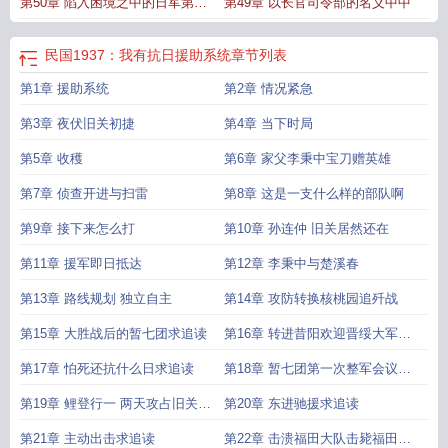
第50章 陷入困境之中的日军第一
第49章 以长官司令部的名义中中
军
民国1937：我有抗日援助系统
章节列表
第1章 援助系统
第2章 情况紧急
第3章 夜伏旧关初捷
第4章 当下时局
第5章 收穫
第6章 家父李秉中宝刀赠英雄
第7章 侦查开进与扫雷
第8章 这是一支什么样的部队啊
第9章 接下来怎么打
第10章 孙连仲 旧关居然还在
第11章 援军即日抵达
第12章 李秉中与楚溪春
第13章 路线规划 独立自主
第14章 攻防转换核桃园追歼战
第15章 大胜战后的暂七团求追读
第16章 转进昔阳欢迎晋绥大军凯
旋求追读
第17章 怕死还抗什么日求追读
第18章 暂七团第一次整军会议大
扩编 求追读
第19章 鲤登行一 两天攻占旧关求
第20章 东进驰援求追读
追读
第21章 主动出击求追读
第22章 击溃福田大队击毙福田少