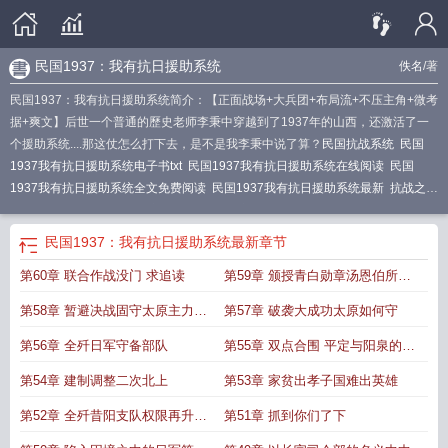
民国1937：我有抗日援助系统
佚名
/著
民国1937：我有抗日援助系统简介：【正面战场+大兵团+布局流+不压主角+微考
据+爽文】后世一个普通的歷史老师李秉中穿越到了1937年的山西，还激活了一
个援助系统....那这仗怎么打下去，是不是我李秉中说了算？
民国抗战系统
民国
1937我有抗日援助系统电子书txt
民国1937我有抗日援助系统在线阅读
民国
1937我有抗日援助系统全文免费阅读
民国1937我有抗日援助系统最新
抗战之我
有一亿条命全本免费
抗战之我有系统
抗战之我有1亿条命免费阅读
民国抗战有
系统
民国1937我有抗日援助系统
民国1937我有抗日援助系统免费
民国1937我
民国1937：我有抗日援助系统
最新章节
有抗日援助系统最新章节更新
民国1937我有抗日援助系统笔趣阁
民国1937我有
第60章 联合作战没门 求追读
第59章 颁授青白勋章汤恩伯所部
抗日援助系统笔趣阁无弹窗最新章节
民国1937我有抗日援助系统完整版免费
来人
第58章 暂避决战固守太原主力南
第57章 破袭大成功太原如何守
撤
第56章 全歼日军守备部队
第55章 双点合围 平定与阳泉的作
战打响
第54章 建制调整二次北上
第53章 家贫出孝子国难出英雄
第52章 全歼昔阳支队权限再升级
第51章 抓到你们了下
下