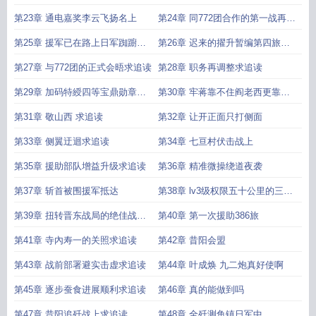
佐求追读
第23章 通电嘉奖李云飞扬名上
第24章 同772团合作的第一战再挫
日军求追读
第25章 援军已在路上日军踟躕不
第26章 迟来的擢升暂编第四旅旅
前求追读
长求追读
第27章 与772团的正式会晤求追读
第28章 职务再调整求追读
第29章 加码特綬四等宝鼎勋章求
第30章 牢蒋靠不住阎老西更靠不
追读
住
第31章 敬山西 求追读
第32章 让开正面只打侧面
第33章 侧翼迂迴求追读
第34章 七亘村伏击战上
第35章 援助部队增益升级求追读
第36章 精准微操绕道夜袭
第37章 斩首被围援军抵达
第38章 lv3级权限五十公里的三维
地图
第39章 扭转晋东战局的绝佳战机
第40章 第一次援助386旅
求追读
第41章 寺內寿一的关照求追读
第42章 昔阳会盟
第43章 战前部署避实击虚求追读
第44章 叶成焕 九二炮真好使啊
第45章 逐步蚕食进展顺利求追读
第46章 真的能做到吗
第47章 昔阳追歼战上求追读
第48章 全歼测鱼镇日军中