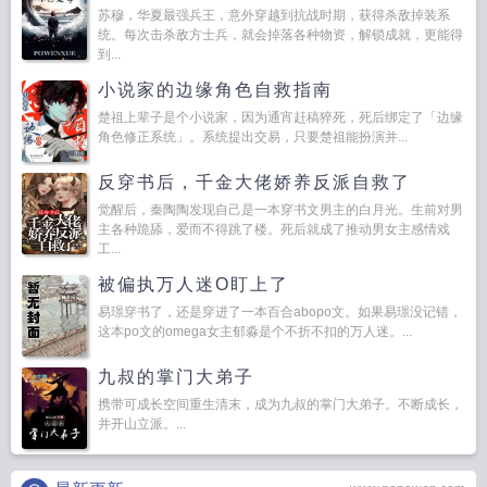
苏穆，华夏最强兵王，意外穿越到抗战时期，获得杀敌掉装系
统。每次击杀敌方士兵，就会掉落各种物资，解锁成就，更能得
到...
小说家的边缘角色自救指南
楚祖上辈子是个小说家，因为通宵赶稿猝死，死后绑定了「边缘
角色修正系统」。系统提出交易，只要楚祖能扮演并...
反穿书后，千金大佬娇养反派自救了
觉醒后，秦陶陶发现自己是一本穿书文男主的白月光。生前对男
主各种跪舔，爱而不得跳了楼。死后就成了推动男女主感情戏
工...
被偏执万人迷O盯上了
易璟穿书了，还是穿进了一本百合abopo文。如果易璟没记错，
这本po文的omega女主郁淼是个不折不扣的万人迷。...
九叔的掌门大弟子
携带可成长空间重生清末，成为九叔的掌门大弟子。不断成长，
并开山立派。...