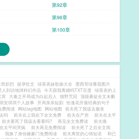
第92章
第96章
第100章
生而炽烈
挺孕肚文
绿茶表妹歌曲大全
墨西哥绿番茄图片
星人到访地球科幻作品
今天跟我离婚吗TXT百度
绿茶表的上
宝库
大秦之开局成为白起后人
猫野咒回
顶级暴徒全文未删
琪安琪琪个人故事
开局亲亲短剧
恰逢花开最经典的句子
免费阅读
网站tag地图
网站地图
前夫死了我该去服丧
该去吗
前夫在上我在下全文免费
前夫在产房
前夫在太平
前夫要死了我该去看看吗?
再见全文免费读
前夫痛
在太平间哭疯
前夫再见免费阅读
前夫死了之后全文阅
子
我换了身份嫁豪门免费阅读
前夫离世的心情短语
和已