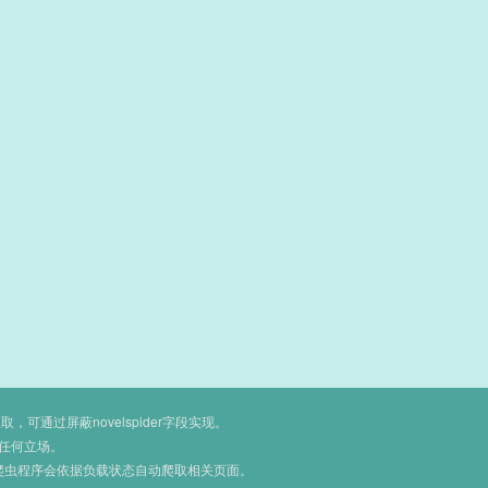
通过屏蔽novelspider字段实现。
任何立场。
爬虫程序会依据负载状态自动爬取相关页面。