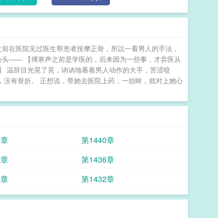
不好？”那端却是另一个男人的声音。 前夫在太
之前在医院见过医生帮患者按摩正骨，所以一看男人的手法，
心头—— 【傅寒声之前是学医的，后来因为一些事，才弃医从
】 温辞目光晃了晃，讷讷地看着男人动作的大手，苦涩咬
幸，没有骨折。 正想说，带她去医院上药，一抬眸，就对上她心
1章
第1440章
7章
第1436章
3章
第1432章