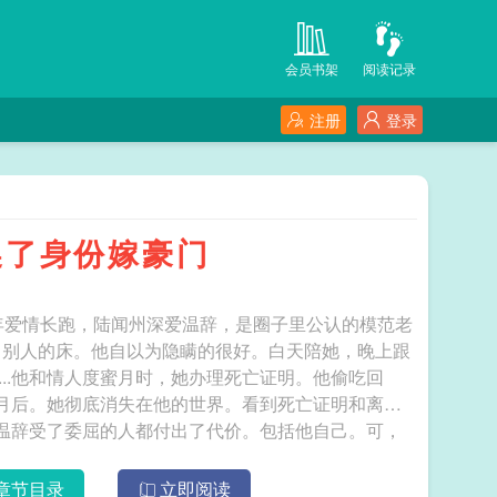
会员书架
阅读记录
注册
登录
换了身份嫁豪门
年爱情长跑，陆闻州深爱温辞，是圈子里公认的模范老
了别人的床。他自以为隐瞒的很好。白天陪她，晚上跟
...他和情人度蜜月时，她办理死亡证明。他偷吃回
一个月后。她彻底消失在他的世界。看到死亡证明和离婚
他让温辞受了委屈的人都付出了代价。包括他自己。可，
偶遇。她是名扬世界的设计师。他红了眼，疯了似的跪下
我们认识吗？”......某天夜里。陆闻州克制不住给她
章节目录
立即阅读