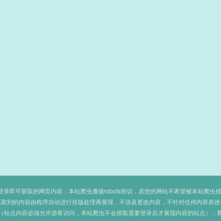
即可获取的网页内容，本站爬虫遵循robots协议，若您的网站不希望被本站爬虫抓取，可
抓取到的内容由程序自动进行排版处理再展现，不涉及更改内容，不针对任何内容表述
（站点内容必须允许游客访问，本站爬虫不会抓取需要登录后才展现内容的站点），