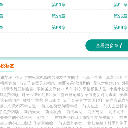
章
第90章
第91章
章
第94章
第95章
章
第98章
第99章
查看更多章节...
小说标签
姐姐艾琳
今天也在扮演林总的男朋友全文阅读
当真千金遇上真富二代
直播间算命
当真千金竟是老祖宗
生而赤果软烟罗的
暧昧对象crush
外
相亲系统短剧全集
渎神圣女汉化v1.5.8
我的幸福模拟人生
小染小抄
阁免费阅读
胖子和陆灼短剧
藤井雪云日记最新章节更新时间查询
安琪
地窖有暗河的
收徒宁荣荣 起点阅读
真千金是玄学大佬TXT
信息素谎言
我前夫每天都不幸去世
前夫在前妻前晒幸福
前夫在上
前夫去世我
了免费阅读
新婚当天
前夫在婚
前夫再见
前夫离世
前夫前夫
前夫去世的心情说说
她笑了
在前夫他心口上撒盐全文免费阅读
前夫
前夫他心口上撒盐 作者宝姑娘
前夫意外身亡
她却嫁给了村里的傻