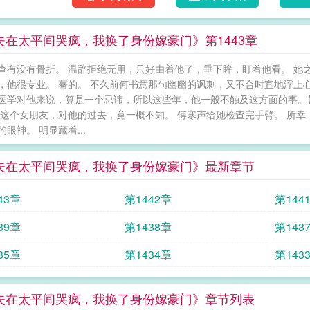
打电话，卑微祈求，“小辞，我错了，给我一次机会好
平间哭疯，我换了身份嫁豪门
夫在太平间哭疯，我换了身份嫁豪门》第1443章
查有没有骨折。 温辞拒绝无用，只好由着他了，垂下眸，盯着他看。 她
，他很专业。 蓦的。 不久前何书意那句幽幽的讽刺，又不合时宜地浮上
医学对他来说，算是一个忌讳，所以这些年，他一般不触及这方面的事。
她这个女朋友，对他的过去，竟一概不知。 傅寒声给她检查完手臂。 所
眼神。 明显藏着...
夫在太平间哭疯，我换了身份嫁豪门》最新章节
43章
第1442章
第144
39章
第1438章
第143
35章
第1434章
第143
夫在太平间哭疯，我换了身份嫁豪门》章节列表