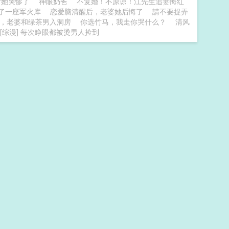
后她哭惨了
神眼奶爸
不复婚！不原谅！江先生追妻悔红
带了一座军火库
恋爱脑清醒后，老婆她后悔了
請不要捉弄
，老婆和绿茶男入洞房
你选竹马，我走你哭什么？
清风
[综漫] 每次睁眼都被烫男人捡到