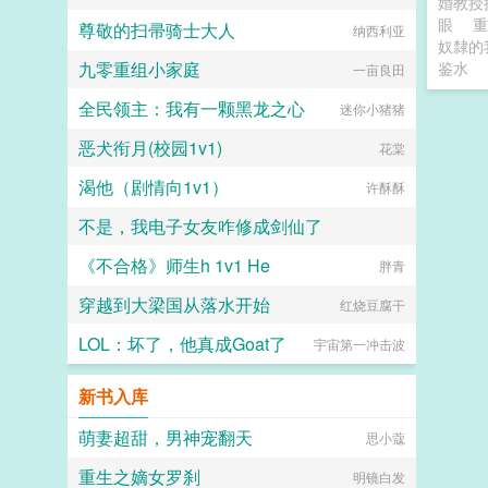
婚教授
眼
重
尊敬的扫帚骑士大人
纳西利亚
奴隸的
九零重组小家庭
鉴水
一亩良田
全民领主：我有一颗黑龙之心
迷你小猪猪
恶犬衔月(校园1v1)
花棠
渴他（剧情向1v1）
许酥酥
不是，我电子女友咋修成剑仙了
《不合格》师生h 1v1 He
宇宙无敌暴龙烧鹅
胖青
穿越到大梁国从落水开始
红烧豆腐干
LOL：坏了，他真成Goat了
宇宙第一冲击波
新书入库
萌妻超甜，男神宠翻天
思小蔻
重生之嫡女罗刹
明镜白发