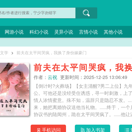
网游小说
科幻小说
灵异小说
言情小说
其他小说
O文学
>
前夫在太平间哭疯，我换了身份嫁豪门
前夫在太平间哭疯，我
作者：
云祝
更新时间：2025-12-25 13:06:49
【倒计时?火葬场】【女主清醒?男二上位】九
公。可他还是没经受住诱惑，寻一时刺激，上
情人浓情蜜意。殊不知，温辞只是隐忍不发。...
来，她把离婚协议送他当礼物。......终于，
协议书的陆闻州，跪在太平间哭疯了。......
他的温辞还是死了。......后来，某次晚宴上
求她原谅。而温辞连个眼神都没施舍给他，“陆总，
手机访问
加入书架