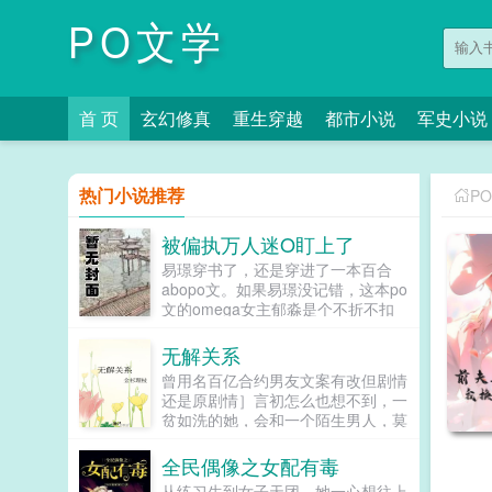
PO文学
首 页
玄幻修真
重生穿越
都市小说
军史小说
热门小说推荐
P
被偏执万人迷O盯上了
易璟穿书了，还是穿进了一本百合
abopo文。如果易璟没记错，这本po
文的omega女主郁淼是个不折不扣
的万人迷。所有见过郁淼的alpha都
无法克制对郁淼强取豪夺的冲动，即
无解关系
使郁淼自己性格冷淡对那种事完全没
曾用名百亿合约男友文案有改但剧情
有兴趣，剧情也总会拐到那个方向，
还是原剧情］言初怎么也想不到，一
而且每隔两三章会就换一批alpha，
贫如洗的她，会和一个陌生男人，莫
刺激得不行。穿到一切开始之前，易
名其妙地绑定了一场为期365天的财
璟见到了还没有经历过任何情节的郁
富交换。说白了就是他的钱进了她账
全民偶像之女配有毒
淼。青灰亚麻色的分层长卷发，神态
户，她的钱进了他账户还转！不！
有些病弱，眼波迷蒙猫一样慵懒仿佛
从练习生到女子天团，她一心想往上