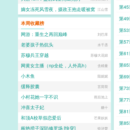
第45
嫡女冻死风雪夜，摄政王抱走暖被窝
江山雪
第49
本周收藏榜
第53
网游：重生之再回巅峰
刘巴库
第57
老婆孩子热炕头
水千丞
第61
苏穆兵王穿越
苏穆大花妞
第65
网黄女主播（np全处，人外高h）
含精量
小木鱼
第69
阻妮妮
缓释胶囊
言荷荷
第73
小村花她一字不识
雨后池上
第77
冲喜太子妃
糖十
第81
和顶A校草假恋爱后
芒果妖妖
第85
秾艳捞子深陷修罗场 [快穿]
铃汐楚