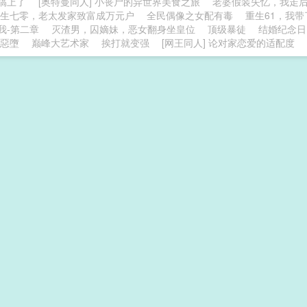
搞上了
[奥特曼同人] 小丧尸的异世界美食之旅
老婆假装失忆，我走
生七零，老太发家致富成万元户
全民偶像之女配有毒
重生61，我
我-第二章
灭渣男，囚嫡妹，恶女翻身坐皇位
顶级暴徒
结婚纪念日
惡墮
巅峰大艺术家
挨打就变强
[网王同人] 论对家恋爱的适配度