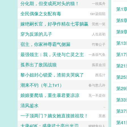
分化期，但变成死对头的猫！
一枕孤舟
女a无挂件2023725文案已截图备
第1
份。...
全民偶像之女配有毒
ran染陌陌
第5
嫁绝嗣长官，好孕作精在七零躺赢
莞然一笑
第9
穿为反派的儿子
人生若初
第13
宿主，你家神尊霸气侧漏
竹黎公子
最强领主：我，天使与亡灵之主
第17
一条鼓气鱼
孤养出了敌国战狼
孤星血泪
第21
黎小姐封心锁爱，渣前夫哭疯了
西瓜汁
第25
潮来不钓（年上1v1）
春与愁几许
第29
娘娘要爬墙，重生暴君要凉凉
无一不是你
第33
清风鉴水
_
第37
一子顶两门？嫡女她直接掀祖坟！
景惠
第41
大唐40K：盛唐武士亮出光刃
鲤鲤鱼仙人