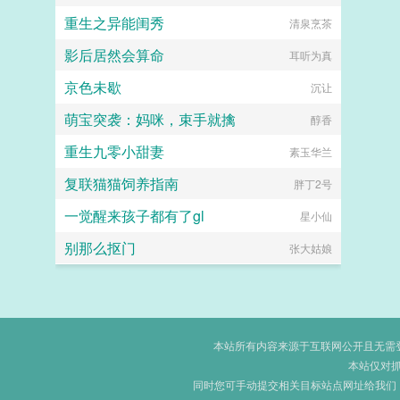
重生之异能闺秀
清泉烹茶
影后居然会算命
耳听为真
京色未歇
沉让
萌宝突袭：妈咪，束手就擒
醇香
重生九零小甜妻
素玉华兰
复联猫猫饲养指南
胖丁2号
一觉醒来孩子都有了gl
星小仙
别那么抠门
张大姑娘
本站所有内容来源于互联网公开且无需登录
本站仅对
同时您可手动提交相关目标站点网址给我们