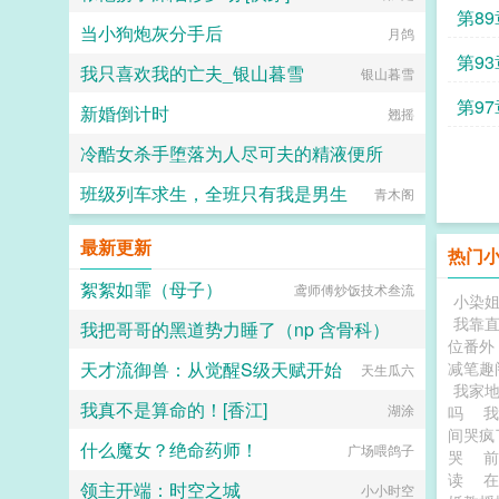
第89
当小狗炮灰分手后
月鸽
第93
我只喜欢我的亡夫_银山暮雪
银山暮雪
第97
新婚倒计时
翘摇
冷酷女杀手堕落为人尽可夫的精液便所
班级列车求生，全班只有我是男生
嘿嘿嘿
青木阁
最新更新
热门
絮絮如霏（母子）
鸢师傅炒饭技术叁流
小染
我靠
我把哥哥的黑道势力睡了（np 含骨科）
位番外
天才流御兽：从觉醒S级天赋开始
减笔趣
子时南笙烟
天生瓜六
我家
我真不是算命的！[香江]
湖涂
吗
间哭疯
什么魔女？绝命药师！
广场喂鸽子
哭
读
在
领主开端：时空之城
小小时空