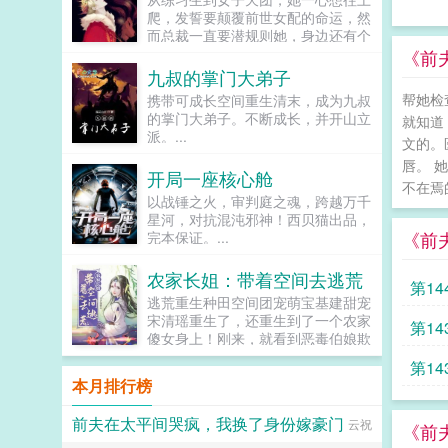
回！去！好消息对方是陆洺执，陆氏
含着水似的，远远一眼望过来就能令
爬，发誓要颠覆前世女配的命运，然
集团太子爷，多金，年轻，人还帅。
人神魂颠倒。看着郁淼靠在窗边，衬
而总裁一直要潜规则她，身边还有个
坏消息这人脾气差，控制欲强，还打
衫领口微张表情淡漠地用淡色的唇瓣
未来影视歌巨星在作妖！！！...
《前
算趁机和她来场合约恋爱。...
吞吐烟雾，易璟缓缓向写出郁淼的作
九叔的掌门大弟子
者献上膝盖。难怪文中那些alpha要
帮她检
携带可成长空间重生清末，成为九叔
发疯，她看了也忍不住想喊姐姐请让
的掌门大弟子。不断成长，并开山立
我贴一下啊！郁淼有一个秘密。她知
就知道
派。...
道未来会发生的所有事。那期间每一
文的。
个alpha的样子她都记得。易璟到来
唇。 
之前，郁淼每天都在数着日子等着复
开局一座核心舱
不在焉的
仇，因此她清楚的知道易璟不是这个
以战锤之火，审判庭之魂，跨越万千
世界的人。但是易璟太可爱了。她是
星河，对抗混沌邪神！西贝猫出品，
她世界里唯一的正常人，不会忽然发
《前
完本保证。...
疯对她强取豪夺，也不会利用信息素
在各种地方侮辱一样地占有，还会默
农家长姐：带着空间去逃荒
不作声地带她绕开所有的剧情点。因
第14
为易璟，上辈子那些恶心的alpha没
逃荒重生种田空间团宠萌宝基建甜宠
有一个能来到她的面前。郁淼爱易
宋清瑶重生了，还重生到了一个农家
第14
璟。只是易璟总是不开窍，每次亲近
傻女身上！刚来，就看到恶毒伯娘欺
她到最后都会弹开，即使她说她愿
负临产的母亲！可恶，不能忍，拼
第14
意。于是在情热期那天，郁淼提前丢
了。刚解决了，就遇...
本月排行榜
掉了抑制剂，处理掉了一直在烦她的
alpha，脆弱的靠进了易璟怀里璟
前夫在太平间哭疯，我换了身份嫁豪门
云祝
璟，我难受。帮帮我1始终1v12超听
《前
话小狗攻amp主人级别涩涩的诱受3