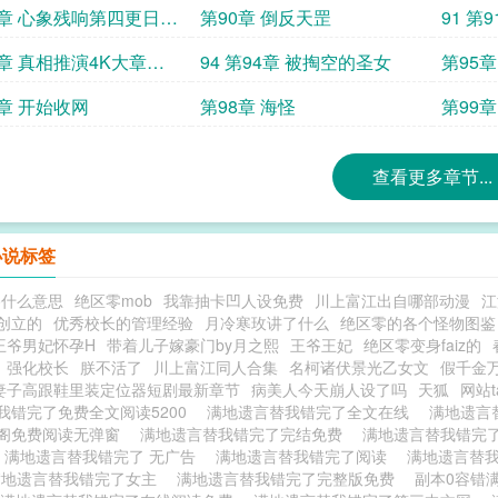
更
9章 心象残响第四更日万
第90章 倒反天罡
91 第
求首订
3章 真相推演4K大章二
94 第94章 被掏空的圣女
第95
7章 开始收网
第98章 海怪
第99
查看更多章节...
小说标签
路什么意思
绝区零mob
我靠抽卡凹人设免费
川上富江出自哪部动漫
江
创立的
优秀校长的管理经验
月冷寒玫讲了什么
绝区零的各个怪物图鉴
王爷男妃怀孕H
带着儿子嫁豪门by月之熙
王爷王妃
绝区零变身faiz的
强化校长
朕不活了
川上富江同人合集
名柯诸伏景光乙女文
假千金
妻子高跟鞋里装定位器短剧最新章节
病美人今天崩人设了吗
天狐
网站t
我错完了免费全文阅读5200
满地遗言替我错完了全文在线
满地遗言
阁免费阅读无弹窗
满地遗言替我错完了完结免费
满地遗言替我错完
满地遗言替我错完了 无广告
满地遗言替我错完了阅读
满地遗言替我
满地遗言替我错完了女主
满地遗言替我错完了完整版免费
副本0容错