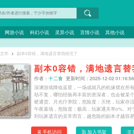
网游小说
科幻小说
灵异小说
言情小说
其他小说
O文学
>
副本0容错，满地遗言替我错完了
副本0容错，满地遗言替
作者：
十二食
更新时间：2025-12-02 01:16:56
深渊游戏降临蓝星，一场成就凡的机缘摆在所
劫不复，哪怕经验再丰富的资深者，也会被某
硬通货。月光疗养院，危险度：灭绝，玩家存活
午夜墓场，危险度：极高，玩家通关率o%。对
到玩家遗言的吴常而言，越危险的副本才越容
的
手机访问
加入书架