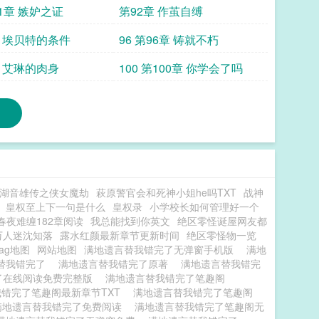
首订
91章 嫉妒之证
第92章 作茧自缚
章 埃贝特的条件
96 第96章 铸就不朽
章 艾琳的肉身
100 第100章 你学会了吗
湖音雄传之侠女魔劫
萩原警官会和死神小姐he吗TXT
战神
皇权至上下一句是什么
皇权录
小学校长如何管理好一个
春夜难缠182章阅读
我总能找到你英文
绝区零怪诞屋网友都
万人迷沈知落
露水红颜最新章节更新时间
绝区零怪物一览
ag地图
网站地图
满地遗言替我错完了无弹窗手机版
满地
替我错完了
满地遗言替我错完了原著
满地遗言替我错完
了在线阅读免费完整版
满地遗言替我错完了笔趣阁
错完了笔趣阁最新章节TXT
满地遗言替我错完了笔趣阁
满地遗言替我错完了免费阅读
满地遗言替我错完了笔趣阁无