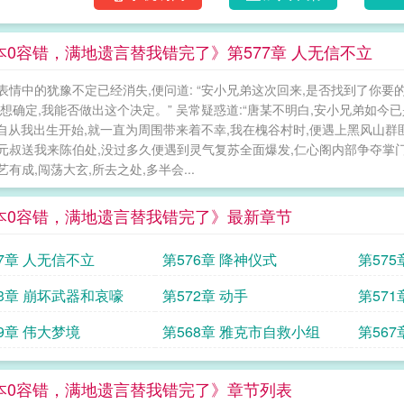
本0容错，满地遗言替我错完了》第577章 人无信不立
表情中的犹豫不定已经消失,便问道: “安小兄弟这次回来,是否找到了你要的
是想确定,我能否做出这个决定。” 吴常疑惑道:“唐某不明白,安小兄弟如今
 “自从我出生开始,就一直为周围带来着不幸,我在槐谷村时,便遇上黑风山
 “元叔送我来陈伯处,没过多久便遇到灵气复苏全面爆发,仁心阁内部争夺掌门
有成,闯荡大玄,所去之处,多半会...
本0容错，满地遗言替我错完了》最新章节
77章 人无信不立
第576章 降神仪式
第57
73章 崩坏武器和哀嚎
第572章 动手
第57
啊
69章 伟大梦境
第568章 雅克市自救小组
第56
本0容错，满地遗言替我错完了》章节列表