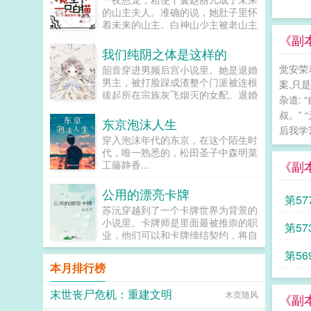
的山主夫人。准确的说，她肚子里怀
着未来的山主。白神山少主被老山主
下药，她好心搀扶，结果少主恩将仇
《副
报拿她当解药。一个月后，赵丽儿被
我们纯阴之体是这样的
诊出了喜脉。山主大喜过望，告诉她
觉安荣
韶音穿进男频后宫小说里。她是退婚
生下孩子，不论男女，她都是少主夫
男主，被打脸踩成渣整个门派被连根
案,只
人。十个月后，她生下一只白猫？就
拔起所在宗族灰飞烟灭的女配。退婚
在她打算抱着小猫跑路的时候，少主
杂道:
有什么大不了的？退婚后，他就是清
破门而入，直接抢走了小猫。山主看
叔。”
清白白的好汉一条，前程光明，未来
东京泡沫人生
到白猫，更是涕泪聚下，他大手一
后我学艺
无限。但既然他这么记恨N多年后。
挥，少主夫人喜得麟儿，全山上下统
穿入泡沫年代的东京，在这个陌生时
龙傲天男主我知道是我配不上你，但
统有赏。看着有些癫狂的父子俩，赵
代，唯一熟悉的，松田圣子中森明菜
我在你身边鞍前马后了五百年，饭给
丽儿闭上眼睛。完了，他们都疯
《副
工藤静香...
你做，衣服给你买，天材地宝为你
了。...
抢，你特么能不能看我一眼？...
公用的漂亮卡牌
第5
苏沅穿越到了一个卡牌世界为背景的
小说里。卡牌师是里面最被推崇的职
第5
业，他们可以和卡牌缔结契约，将自
己的卡牌召唤出来，完成常人做不到
第5
的事情。出身卡牌师世家的苏沅毫无
本月排行榜
卡牌师的天赋，并且疾病缠身，时不
时就会变成植物人沉睡。只有苏沅自
末世丧尸危机：重建文明
木页随风
己知道，他的每次沉睡，都会进入卡
《副
牌世界变成一张可被契约的卡牌。他