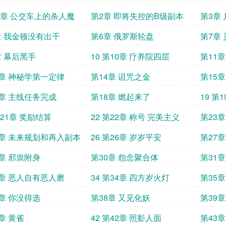
第1章 公交车上的杀人魔
第2章 即将失控的B级副本
第3章
章 我金顿没有出千
第6章 俄罗斯轮盘
第7章
章 幕后黑手
10 第10章 疗养院四层
第11
3章 神秘学第一定律
第14章 诅咒之金
第15章
7章 主线任务完成
第18章 燃起来了
19 第
的人类
第21章 奖励结算
22 第22章 称号 完美主义
第23
5章 未来规划和再入副本
26 第26章 岁岁平安
第27
务
9章 邪祟附身
第30章 怨念聚合体
第31
3章 恶人自有恶人磨
34 第34章 四方岁火灯
第35章
7章 你没得选
第38章 又见化妖
第39章
章 黄雀
42 第42章 照影人面
第43