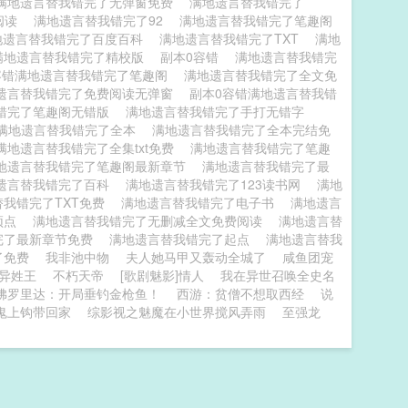
满地遗言替我错完了无弹窗免费
满地遗言替我错完了
阅读
满地遗言替我错完了92
满地遗言替我错完了笔趣阁
地遗言替我错完了百度百科
满地遗言替我错完了TXT
满地
满地遗言替我错完了精校版
副本0容错
满地遗言替我错完
容错满地遗言替我错完了笔趣阁
满地遗言替我错完了全文免
遗言替我错完了免费阅读无弹窗
副本0容错满地遗言替我错
错完了笔趣阁无错版
满地遗言替我错完了手打无错字
满地遗言替我错完了全本
满地遗言替我错完了全本完结免
满地遗言替我错完了全集txt免费
满地遗言替我错完了笔趣
地遗言替我错完了笔趣阁最新章节
满地遗言替我错完了最
遗言替我错完了百科
满地遗言替我错完了123读书网
满地
替我错完了TXT免费
满地遗言替我错完了电子书
满地遗言
顶点
满地遗言替我错完了无删减全文免费阅读
满地遗言替
完了最新章节免费
满地遗言替我错完了起点
满地遗言替我
了免费
我非池中物
夫人她马甲又轰动全城了
咸鱼团宠
异姓王
不朽天帝
[歌剧魅影]情人
我在异世召唤全史名
佛罗里达：开局垂钓金枪鱼！
西游：贫僧不想取西经
说
鬼上钩带回家
综影视之魅魔在小世界搅风弄雨
至强龙