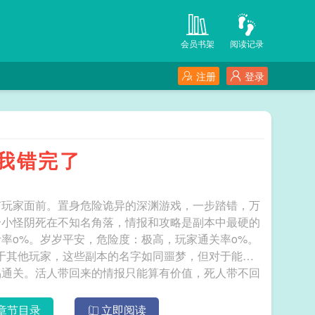
会员书架
阅读记录
注册
登录
我错完了
有玩家面前。置身危险诡异的深渊游戏，一步踏错，万
个小怪阴死在不知名角落，情报和攻略是副本中最硬的
率o%。岁岁平安，危险度：极高，玩家通关率o%。
于其他玩家，这些副本的名字如同噩梦，但对于能看
易通关。活人带回来的情报只能算有价值，死人带不回
情报，才是无价之宝。副本越难，通越快！ 副本0容错，满地遗言替我错完了
章节目录
立即阅读