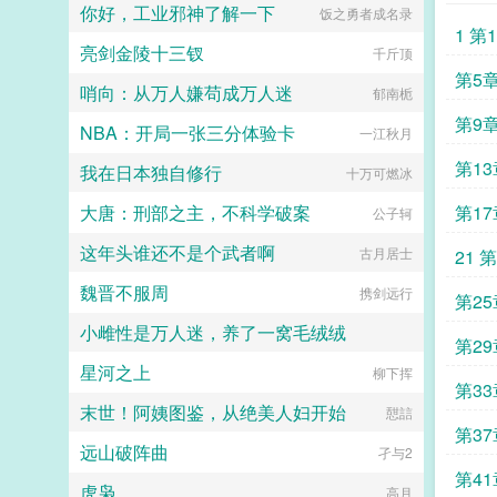
你好，工业邪神了解一下
饭之勇者成名录
身上的疾病也每次都会被带进去一
1 
个，而只要身为卡牌的他死亡，他就
亮剑金陵十三钗
千斤顶
能解除植物人状态从现实世界里醒
来，相应的疾病也会自动痊愈。苏沅
第5
哨向：从万人嫌苟成万人迷
郁南栀
不断地成为卡牌，又不断地死遁。卡
牌圈最近接连发生了几件大事。先是
第9
NBA：开局一张三分体验卡
一江秋月
那个横空出世的黑马突然恋爱了，谈
得还是极其罕见的人牌恋，有了个哑
第1
我在日本独自修行
十万可燃冰
巴小卡牌妻子。就在众人终于找到可
以嘲讽的点齐齐嘲讽时，上一秒还带
大唐：刑部之主，不科学破案
第1
公子轲
头嘲弄的世家卡二代突然也有了个眼
盲卡牌新娘。紧接着，就是某位已经
这年头谁还不是个武者啊
古月居士
21 
半退圈的大佬忽然开始推动人牌婚姻
合法化为了他柔弱需要照顾的耳聋卡
魏晋不服周
携剑远行
牌男朋友。各位风云人物接连都有了
第2
个卡牌老婆，但要命的是，他们的老
小雌性是万人迷，养了一窝毛绒绒
婆又像是遭到了诅咒般接连丧命，整
第2
个卡牌世界都因变成鳏夫的他们动荡
星河之上
一个刚正不阿的女人
柳下挥
不已。直到有一天，大佬们忽然发现
第3
自己又能召唤自己的老婆了。健健康
末世！阿姨图鉴，从绝美人妇开始
憇誩
康，没有疾病的老婆。只是事情非但
第3
没有好转，反而更恶化了。因为发现
远山破阵曲
孑与2
大佬们的老婆竟然是同一个人的众
人？！没想到身体彻底痊愈就会变成
第41
虎枭
高月