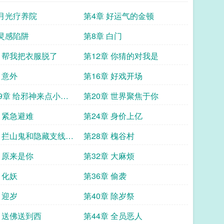
 月光疗养院
第4章 好运气的金顿
 灵感陷阱
第8章 白门
章 帮我把衣服脱了
第12章 你猜的对我是
 意外
第16章 好戏开场
19章 给邪神来点小小
第20章 世界聚焦于你
震撼
章 紧急避难
第24章 身价上亿
章 拦山鬼和隐藏支线任
第28章 槐谷村
章 原来是你
第32章 大麻烦
 化妖
第36章 偷袭
 迎岁
第40章 除岁祭
章 送佛送到西
第44章 全员恶人