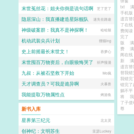
弹窗
txt
末世菟丝花：姐夫你倒是说句话啊
芝了芝了
手机
隐居深山：我直播建造星际舰队
遗言替
迷失在路途
了在
神级破案群：我真不是神探啊！
哈哈辣
费阅
完了
机动武装尖兵计划
狸猫ing
版
费
史上前摇最长末世文！
吞梦心
阁在
新
末世囤百万物资后，白眼狼悔哭了
祈声慢漫
遗言替
九叔：从被石坚救下开始
替我错
Mo疯
我错完
天才调查员？可我是诡异啊
火暴兽
错完了
躺不平
我能提取万物属性点
烤游鱼
将
我
了子债
新书入库
尊
星界第三纪元
北太灵
创神纪：文明苏生
亚瑟Luckey