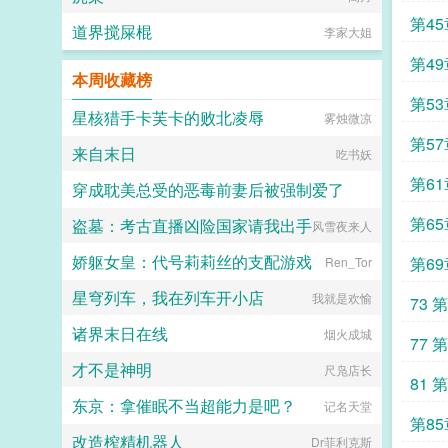
公用卡牌的苏沅？文案于20241218
截图上传微博～...
第4
道界搅屎棍
李家大姐
第4
本周收藏榜
第5
星核猎手卡芙卡的败北凌辱
雾烛微凉
第5
来自末日
吃书妖
第6
穿成耽美总受的恶毒前妻后被强制爱了
第6
盗墓：考古直播凶险国家请我出手
风雪夜来人
一颗西柚
娇躯女皇：代号莉莉丝的支配游戏
第6
Ren_Tor
星穹列车，我在列车开小店
我就是欢愉
73 
诸界末日在线
烟火成城
77 
才不是神明
尺凫店长
81 
东京：拿催眠不当超能力是吧？
记名天堂
第8
改造榨精机器人
Dr菲利克斯