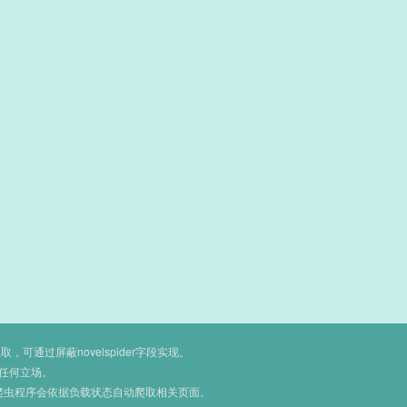
通过屏蔽novelspider字段实现。
任何立场。
爬虫程序会依据负载状态自动爬取相关页面。