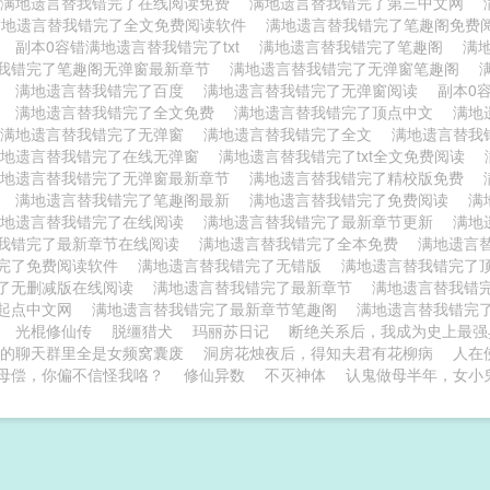
满地遗言替我错完了在线阅读免费
满地遗言替我错完了第三中文网
满地遗言替我错完了全文免费阅读软件
满地遗言替我错完了笔趣阁免费
版
副本0容错满地遗言替我错完了txt
满地遗言替我错完了笔趣阁
满
我错完了笔趣阁无弹窗最新章节
满地遗言替我错完了无弹窗笔趣阁
线
满地遗言替我错完了百度
满地遗言替我错完了无弹窗阅读
副本0
读
满地遗言替我错完了全文免费
满地遗言替我错完了顶点中文
满地
满地遗言替我错完了无弹窗
满地遗言替我错完了全文
满地遗言替我
满地遗言替我错完了在线无弹窗
满地遗言替我错完了txt全文免费阅读
满地遗言替我错完了无弹窗最新章节
满地遗言替我错完了精校版免费
线
满地遗言替我错完了笔趣阁最新
满地遗言替我错完了免费阅读
满
满地遗言替我错完了在线阅读
满地遗言替我错完了最新章节更新
满地
我错完了最新章节在线阅读
满地遗言替我错完了全本免费
满地遗言
完了免费阅读软件
满地遗言替我错完了无错版
满地遗言替我错完了
了无删减版在线阅读
满地遗言替我错完了最新章节
满地遗言替我错
起点中文网
满地遗言替我错完了最新章节笔趣阁
满地遗言替我错完
光棍修仙传
脱缰猎犬
玛丽苏日记
断绝关系后，我成为史上最强
的聊天群里全是女频窝囊废
洞房花烛夜后，得知夫君有花柳病
人在
母偿，你偏不信怪我咯？
修仙异数
不灭神体
认鬼做母半年，女小