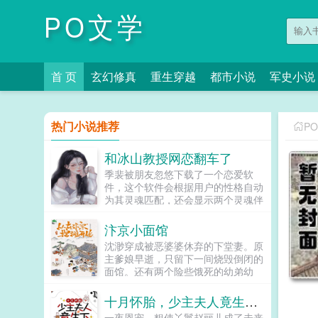
PO文学
首 页
玄幻修真
重生穿越
都市小说
军史小说
热门小说推荐
P
和冰山教授网恋翻车了
季裴被朋友忽悠下载了一个恋爱软
件，这个软件会根据用户的性格自动
为其灵魂匹配，还会显示两个灵魂伴
侣之间的距离。她被自动匹配给了一
个叫冬日的网友，看了对方的主页，
汴京小面馆
高学历高级知识分子，高贵冷艳令...
沈渺穿成被恶婆婆休弃的下堂妻。原
主爹娘早逝，只留下一间烧毁倒闭的
面馆。还有两个险些饿死的幼弟幼
妹。人人皆道她可怜命苦。前夫一家
更是想看她笑话。而上辈子祖孙三代
十月怀胎，少主夫人竟生下一只白猫
都是厨子的...
一夜恩宠，粗使丫鬟赵丽儿成了未来