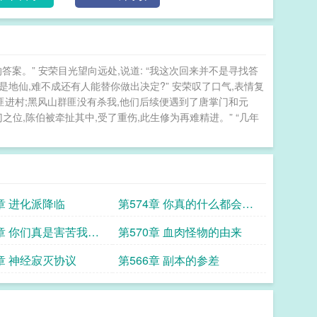
答案。” 安荣目光望向远处,说道: “我这次回来并不是寻找答
已是地仙,难不成还有人能替你做出决定?” 安荣叹了口气,表情复
群匪进村;黑风山群匪没有杀我,他们后续便遇到了唐掌门和元
之位,陈伯被牵扯其中,受了重伤,此生修为再难精进。” “几年
5章 进化派降临
第574章 你真的什么都会做
吗
1章 你们真是害苦我了
第570章 血肉怪物的由来
7章 神经寂灭协议
第566章 副本的参差