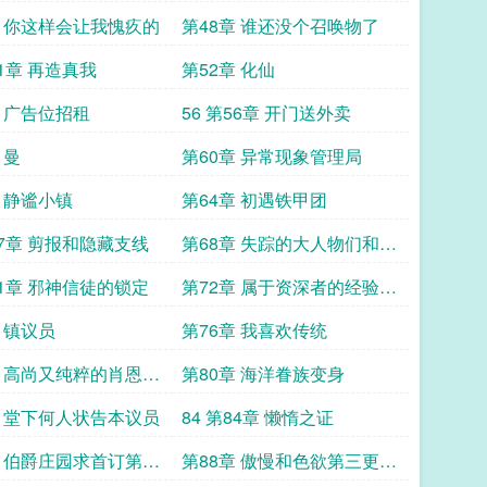
章 你这样会让我愧疚的
第48章 谁还没个召唤物了
51章 再造真我
第52章 化仙
章 广告位招租
56 第56章 开门送外卖
 曼
第60章 异常现象管理局
章 静谧小镇
第64章 初遇铁甲团
67章 剪报和隐藏支线
第68章 失踪的大人物们和里
世界
71章 邪神信徒的锁定
第72章 属于资深者的经验丰
富
 镇议员
第76章 我喜欢传统
章 高尚又纯粹的肖恩议
第80章 海洋眷族变身
章 堂下何人状告本议员
84 第84章 懒惰之证
章 伯爵庄园求首订第二
第88章 傲慢和色欲第三更求