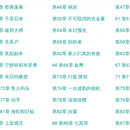
5章 祭典落幕
第46章 祸祟
第47
9章 千雷召来
第50章 不可阻挡的含金量
51 第
3章 破局大师
第54章 末日预兆
第55
7章 关系户
第58章 协助者
第59章
1章 奖励副本
第62章 家人们真的有效
第63
5章 宁静祥和布里弗
66 第66章 血鹰
67 第
9章 埃贝特教授
第70章 行瘟 降祟
71 第
第73章 鱼人码头
第74章 一台成熟的相机
第75章
第77章 动手
第78章 深海馈赠
第79
员
第81章 海蛇和巨鲸
第82章 自爆
第83
5章 上架感言
86 第86章 七原罪
第87