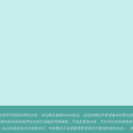
即可获取的网页内容，本站爬虫遵循robots协议，若您的网站不希望被本站爬虫抓取，可
抓取到的内容由程序自动进行排版处理再展现，不涉及更改内容，不针对任何内容表述
（站点内容必须允许游客访问，本站爬虫不会抓取需要登录后才展现内容的站点），