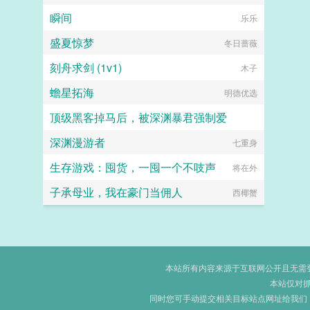
瞬间
乐乐
盛夏惊梦
冬日蔷薇
刻舟求剑 (1v1)
木子
蟾星拓海
明德优选
顶级黑客掉马后，被深渊暴君强制爱
深渊漫游者
十八岁甜美热情大甲由
七重身
生存游戏：囤货，一囤一个不吱声
将在外
子承母业，我在豪门当佣人
西椰蟹
本站所有内容来源于互联网公开且无需登录
本站仅对
同时您可手动提交相关目标站点网址给我们