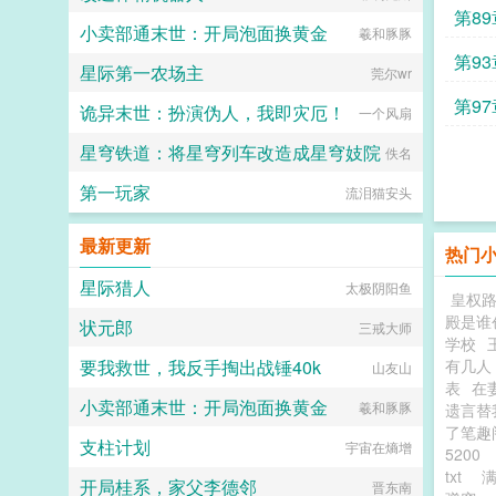
第8
小卖部通末世：开局泡面换黄金
羲和豚豚
达成
第9
星际第一农场主
莞尔wr
合一
第9
诡异末世：扮演伪人，我即灾厄！
一个风扇
星穹铁道：将星穹列车改造成星穹妓院
佚名
第一玩家
流泪猫安头
最新更新
热门
星际猎人
太极阴阳鱼
皇权
殿是谁
状元郎
三戒大师
学校
要我救世，我反手掏出战锤40k
有几人
山友山
表
在
小卖部通末世：开局泡面换黄金
羲和豚豚
遗言替
了笔趣
支柱计划
宇宙在熵增
5200
txt
开局桂系，家父李德邻
晋东南