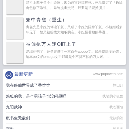
楚祖上辈子是个小说家，因为通宵赶稿猝死，死后绑定了「边缘
角色修正系统」。系统提出交易，只要楚祖能扮演并...
笼中青雀（重生）
青雀先是小姐的伴读丫鬟，又成了小姐的陪嫁丫鬟。小姐婚后多
年无子，她又被提拔为姑爷的妾。小姐握着她的手说...
被偏执万人迷O盯上了
易璟穿书了，还是穿进了一本百合abopo文。如果易璟没记错，
这本po文的omega女主郁淼是个不折不扣的万人迷。...
最新更新
www.popowen.com
我在修仙世界成了香饽饽
静山归
魅狐的我，是个男孩子也没问题吧
执笔的小狐狸
九阳武神
我吃面包
疯书生无敌剑
无欲的酒