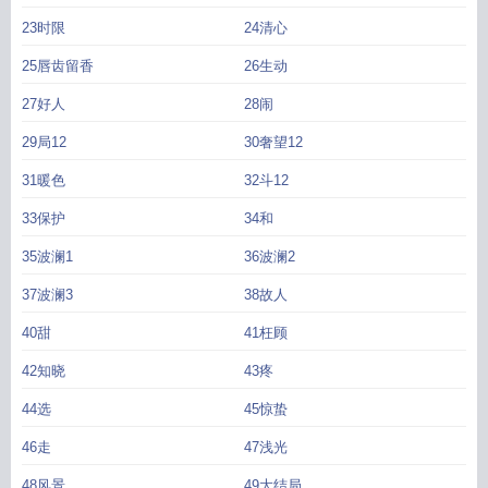
23时限
24清心
25唇齿留香
26生动
27好人
28闹
29局12
30奢望12
31暖色
32斗12
33保护
34和
35波澜1
36波澜2
37波澜3
38故人
40甜
41枉顾
42知晓
43疼
44选
45惊蛰
46走
47浅光
48风景
49大结局