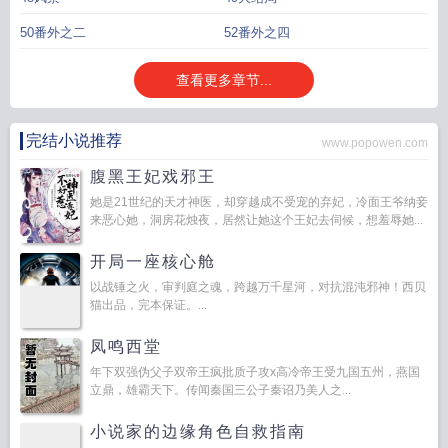
50番外之二
52番外之四
查看更多章节...
完结小说推荐
www.popowen.com
腹黑王妃戏邪王
她是21世纪的天才神医，却穿越成不受宠的弃妃，冷面王爷纳妾
来恶心她，洞房花烛夜，居然让她这个王妃去伺候，想羞辱她...
开局一座核心舱
以战锤之火，审判庭之魂，跨越万千星河，对抗混沌邪神！西贝
猫出品，完本保证。...
凤鸣西堂
年下双强伪父子双帝王疯批质子攻x高冷帝王受九国五州，燕国
立鼎，雄霸天下。传闻秦国三公子秦诏乃美人之...
小说家的边缘角色自救指南