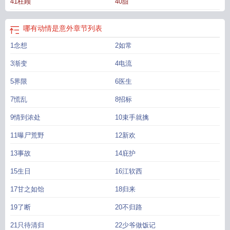
41枉顾
40甜
清
哪有动情是意外免费
哪有动情是意外免费阅读
哪有动情是意外 百度
哪有动
情是意外短剧全集完整版
哪有动情是意外晋江
哪有动情是意外讲什么
哪有动情
是意外全部免费观看
哪有动情是意外短剧全集在线播放
傅明楼纪知意哪有动情
哪有动情是意外
章节列表
是意外
哪有动情是意外 7号兔子
哪有动情是意外内容
哪有动情是意外免费完整
1念想
2如常
版
哪有动情是意外好看吗
哪有动情是意外全集免费播放
哪有动情是意外男主叫
什么名字
哪有动情是意外by七号兔子
哪有动情是意外是什么意思
哪有情动是意
3渐变
4电流
外免费
哪有动情是意外免费观看完整版
哪有动情是意外男主
那有动情是意
外
5界限
哪有动情是意外后续剧情
哪有动情是意外二槑
6医生
哪有动情是意外七号兔子
哪
有动情是意外7号兔子
哪有动情是意外未删减版笔趣阁
哪有动情是意外短剧演员
7慌乱
8招标
表
9情到浓处
10束手就擒
11曝尸荒野
12新欢
13事故
14庇护
15生日
16江软西
17甘之如饴
18归来
19了断
20不归路
21只待清归
22少爷做饭记