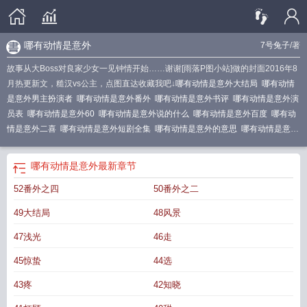
哪有动情是意外
7号兔子
/著
故事从大Boss对良家少女一见钟情开始……谢谢[雨落P图小站]做的封面2016年8
月热更新文，糙汉vs公主，点图直达收藏我吧↓
哪有动情是意外大结局
哪有动情
是意外男主扮演者
哪有动情是意外番外
哪有动情是意外书评
哪有动情是意外演
员表
哪有动情是意外60
哪有动情是意外说的什么
哪有动情是意外百度
哪有动
情是意外二喜
哪有动情是意外短剧全集
哪有动情是意外的意思
哪有动情是意外
短剧免费全集
哪有动情是意外笔趣阁
哪有动情是意外短剧全集免费播放剧
哪有
动情是意外全文阅读
哪有动情是意外女主扮演者
哪有动情是意外类似
哪有动情
哪有动情是意外
最新章节
是意外免费观看电视剧
哪有动情是意外短剧全集免费
哪有动情是意外短剧免费
52番外之四
50番外之二
观看
哪有动情是意外结局
哪有动情是意外讲了什么
哪有动情是意外书籍
哪有
动情是意外电视剧免费观看
哪有动情是意外何秀婉扮演者
哪有动情是意外讲的
49大结局
48风景
什么
哪有动情是意外全集免费观看
哪有动情是意外丁小瑞
哪有动情是意外霍衿
修扮演者
哪有动情是意外全文免费阅读晋江
哪有动情是意外全集
哪有动情是意
47浅光
46走
外宋子休
哪有动情是意外免费全集剧情介绍
哪有动情是意外短剧大结局
哪有动
45惊蛰
44选
情是意外男主是处吗
哪有动情是意外在线观看
哪有动情是意外短剧免费观看全
集
哪有动情是意外姜甜
哪有情动是意外免费阅读
哪有动情是意外全文免费阅
43疼
42知晓
读
哪有动情是意外完整版
哪有动情是意外抄袭
哪有动情是意外宋子休苏又