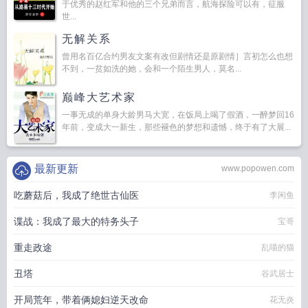
于优秀的赵红军和他的三个兄弟而言，航海探险可以有，征服
世...
无解关系
曾用名百亿合约男友文案有改但剧情还是原剧情］言初怎么也想
不到，一贫如洗的她，会和一个陌生男人，莫名...
巅峰大艺术家
一事无成的单身大龄男马大宽，在饭局上喝了假酒，一醉梦回16
年前，变成大一新生，那些褪色的梦想和遗憾，终于有了大展...
最新更新
www.popowen.com
吃蘑菇后，我成了绝世古仙医
李闲鱼
谍战：我成了最大的特务头子
宝哥
重走政途
乱喵的猫
丑塔
谷武居士
开局荒年，带着俩媳妇逆天改命
花无炎