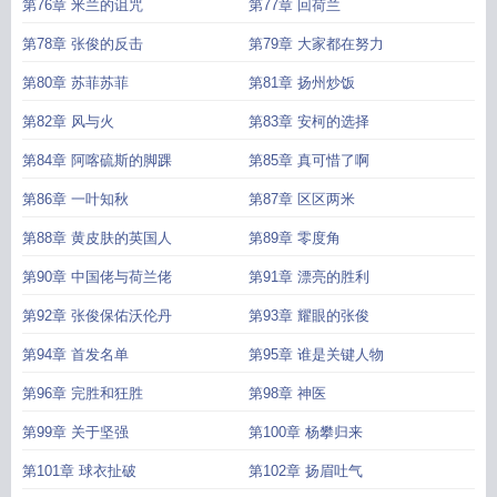
第76章 米兰的诅咒
第77章 回荷兰
第78章 张俊的反击
第79章 大家都在努力
第80章 苏菲苏菲
第81章 扬州炒饭
第82章 风与火
第83章 安柯的选择
第84章 阿喀硫斯的脚踝
第85章 真可惜了啊
第86章 一叶知秋
第87章 区区两米
第88章 黄皮肤的英国人
第89章 零度角
第90章 中国佬与荷兰佬
第91章 漂亮的胜利
第92章 张俊保佑沃伦丹
第93章 耀眼的张俊
第94章 首发名单
第95章 谁是关键人物
第96章 完胜和狂胜
第98章 神医
第99章 关于坚强
第100章 杨攀归来
第101章 球衣扯破
第102章 扬眉吐气