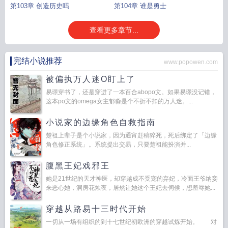
第103章 创造历史吗
第104章 谁是勇士
查看更多章节...
完结小说推荐
www.popowen.com
被偏执万人迷O盯上了
易璟穿书了，还是穿进了一本百合abopo文。如果易璟没记错，
这本po文的omega女主郁淼是个不折不扣的万人迷。...
小说家的边缘角色自救指南
楚祖上辈子是个小说家，因为通宵赶稿猝死，死后绑定了「边缘
角色修正系统」。系统提出交易，只要楚祖能扮演并...
腹黑王妃戏邪王
她是21世纪的天才神医，却穿越成不受宠的弃妃，冷面王爷纳妾
来恶心她，洞房花烛夜，居然让她这个王妃去伺候，想羞辱她...
穿越从路易十三时代开始
一切从一场有组织的到十七世纪初欧洲的穿越试炼开始。 对