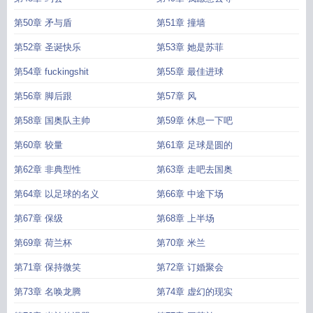
第50章 矛与盾
第51章 撞墙
第52章 圣诞快乐
第53章 她是苏菲
第54章 fuckingshit
第55章 最佳进球
第56章 脚后跟
第57章 风
第58章 国奥队主帅
第59章 休息一下吧
第60章 较量
第61章 足球是圆的
第62章 非典型性
第63章 走吧去国奥
第64章 以足球的名义
第66章 中途下场
第67章 保级
第68章 上半场
第69章 荷兰杯
第70章 米兰
第71章 保持微笑
第72章 订婚聚会
第73章 名唤龙腾
第74章 虚幻的现实