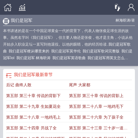
我们是冠军
林海听涛
/著
本书讲述的是在一个中国足球黄金一代的背景下，代表人物张俊足球生涯的故
事。虽然名字叫《我们是冠军》，但主要人物还是张俊，他才是主角，小说从他
开始步入职业足坛一直写到他退役。以他的眼睛，他的经历给读..
我们是冠军歌
曲
我们是冠军梗从哪里来的
我们是冠军莫华伦
我们是冠军歌词完整版
我们是
冠军lol
我们是冠军 林海听涛
我们是冠军英语歌曲
我们是冠军用英文怎么
说
1994世界杯主题曲我们是冠军
我们是冠军皇后乐队
我们是冠军电影
我们是
冠军翻译成英文
我们是冠军英语翻译
足球歌曲我们是冠军
我们是冠军教案
我
我们是冠军
最新章节
们是冠军用英语怎么说
我们是冠军的英文
我们是冠军足球球迷之歌
我们是冠军
后记 曲终人散
尾声 大家都
简谱
我们是冠军英文歌
我们是冠军是哪届世界杯
我们是冠军翻译
我们是冠军
百度百科
我们是冠军图片
我们是冠军林海听涛
我们是冠军表情包
皇后乐队我
第五部 第三十章 传说的背影下
第五部 第三十章 传说的背影上
们是冠军
我们是冠军英文翻译
第五部 第二十九章 生如夏花全
第五部 第二十八章 一地鸡毛下
第五部 第二十八章 一地鸡毛上
第五部 第二十六章 为了孩子全
第五部 第二十四章 开战了全
第五部 第二十三章 三十岁一道坎
全