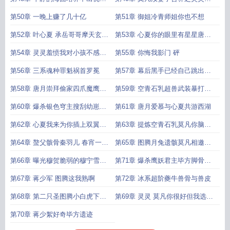
的水手家族
心夏是我
第50章 一晚上赚了几十亿
第51章 御姐冷青师姐你也不想
第52章 叶心夏 承岳哥哥摩天玄蛇
第53章 心夏你的眼里有星星唐月
旭岛螯
求见
第54章 灵灵羞愤我对小孩不感兴
第55章 你悔我影门 砰
趣
第56章 三系魂种罪魁祸首罗冕
第57章 幕后黑手已经自己跳出来
了灵灵崇拜
第58章 唐月崇拜偷家四爪魔鹰精
第59章 空青石乳超兽武装暴打银
魄
色穹主
第60章 爆杀银色穹主搜刮幼崽跟
第61章 唐月爱慕与心夏共游西湖
蛋
第62章 心夏我来为你插上双翼莫
第63章 提炼空青石乳莫凡你脑袋
凡 心夏
怎么绿绿
第64章 螯父骸骨秦羽儿 春宵一刻
第65章 图腾月兔遗骸莫凡相邀灼
值千金
原不感兴
第66章 曝光穆贺脆弱的穆宁雪好
第71章 爆杀鹰妖君主毕方脚骨突
好的疼爱
破超阶
第67章 蒋少军 图腾这我熟啊
第72章 冰系超阶夔牛兽骨与兽皮
第68章 第二只圣图腾小白虎下位
第69章 灵灵 莫凡你很好但我选择
图腾的踪迹
赵承岳
第70章 蒋少絮好奇毕方遗迹