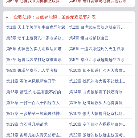
第62章 心夏我来为你插上双翼莫
第61章 唐月爱慕与心夏共游西湖
白虎
全职法师之白龙耀世
全职法师凶兽
全职法师白虎和穆宁雪契约
全职法师
之白龙皇
全职法师之虎啸龙吟
全职法师白虎异能锁圣兽无双免费
全职法师之白
凡 心夏
龙耀世笔趣阁
全职法师：白虎异能锁，圣兽无双
章节列表
第1章 天山闭关两年半白虎异能锁
第2章 白虎武装雪肤冰肌秦羽儿
第3章 动车上遇莫凡一家老弟赵满
第4章 坦白老爹赵凌云
延
第5章 虎啸兽的实力明珠法师塔高
第6章 一连四系迟到的天生双系赵
阶觉醒
氏族会
第7章 超兽武装暴打赵京求追读
第8章 秦羽儿冰系超阶超然力冰凤
凰
第9章 饥渴的秦羽儿入学考核
第10章 知不知道什么叫天痕白虎
啊被秀了一
第11章 召唤冰凤凰新生开学
第12章 找死的海大富不让我上我
偏要
第13章 萧院长 心里有股不好的预
第14章 白虎被禁赛了我还有冰凤
感斗兽大
凰
第15章 一打一百六十四躲在人群
第16章 赵满延收买人心将资源换
后面放爆浪
成三步塔修
第17章 三步塔第三境巅峰精神力
第18章 修为大幅提升赵京找到神
求催更
鹿之角
第19章 念石莫凡的请求
第20章 空间律动赤裸裸的白婷婷
求打卡
第21章 秦羽儿加入青天猎所主校
第22章 傲娇的牧奴娇主校区考核