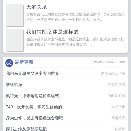
无解关系
曾用名百亿合约男友文案有改但剧情还是原剧情］言初怎么也想
不到，一贫如洗的她，会和一个陌生男人，莫名...
我们纯阴之体是这样的
韶音穿进男频后宫小说里。她是退婚男主，被打脸踩成渣整个门
派被连根拔起所在宗族灰飞烟灭的女配。...
最新更新
www.popowen.com
我用马克思主义改变大明世界
樱花动画工作室
孽缘欲海
弹剑吟诗啸
奥特曼：原来这边是简单模式
假面反着戴
749：没开玩笑，实习生修仙的
火点飞扬
身为虫修，灵虫有亿点强合理吧
风起长安
穿书之炮灰原配摆烂记
林棠锦