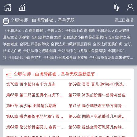
全职法师：白虎异能锁，圣兽无双
霸王已逝
/著
《全职法师：白虎异能锁，圣兽无双》
全职法师白虎图腾
全职法师之白龙耀世
最新章节 无弹窗
全职法师之白龙耀
全职法师小白虎是圣图腾吗
全职法师之召
唤兽老虎
全职法师兽的等级
全职法师白藏锋百度百科
全职法师图腾白虎
全职
法师之白虎
全职法师之虎啸剑魂
全职法师之白龙耀世免费阅读
全职法师白
狼
全职法师小白虎实力
全职法师召唤双兽白泽饕餮
全职法师青龙白虎朱雀玄
武
全职法师白虎是谁的
全职法师之异兽传说
全职法师白虎异能锁
全职法师小
白虎什么时候回来
全职法师白虎异能锁圣兽无双
全职法师之白龙
全职法师之从
全职法师：白虎异能锁，圣兽无双
最新章节
获得白虎吊坠开始陆君觉醒了什么系
全职法师白虎吊坠笔趣阁TXT
全职法师白
第70章 蒋少絮好奇毕方遗迹
第69章 灵灵 莫凡你很好但我选择
凡cp
全职法师白凡
圣兽无双作者霸王已逝
全职法师白虎重生和朱雀昆仑结
婚
全职法师白虎重生和朱雀结婚
全职法师之虎啸剑
全职法师小白虎
全职法师
赵承岳
第68章 第二只圣图腾小白虎下位
第72章 冰系超阶夔牛兽骨与兽皮
之白龙曜世
全职法师从白虎吊坠开始TXT精校版全文
全职法师白虎吊坠免费阅
读
图腾的踪迹
全职法师天山小白虎
全职法师异兽等级
全职法师四圣兽
全职法师白虎实
第67章 蒋少军 图腾这我熟啊
第71章 爆杀鹰妖君主毕方脚骨突
力
圣兽无双免费阅读
全职法师白虎吊坠
全职法师之虎啸
全职法师之白龙要
破超阶
第66章 曝光穆贺脆弱的穆宁雪好
第65章 图腾月兔遗骸莫凡相邀灼
是
全职法师图腾兽白虎
全职法师白凡CP
全职法师四大圣兽
全职法师之白龙耀
世百度百科
全职法师中召唤兽
全职法师之从白虎吊坠开始男主觉醒了什么系
全
好的疼爱
原不感兴
第64章 螯父骸骨秦羽儿 春宵一刻
第63章 提炼空青石乳莫凡你脑袋
职法师白虎吊坠笔趣阁
全职法师圣兽都有什么
全职法师四神兽
全职法师圣图腾
值千金
怎么绿绿