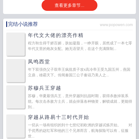
查看更多章节...
完结小说推荐
www.popowen.com
年代文大佬的漂亮作精
程方秋生得千娇百媚，肤如凝脂，一睁开眼，居然成了一本七零
年代文里的炮灰女配。她无语望天，在这个充满限制...
凤鸣西堂
年下双强伪父子双帝王疯批质子攻x高冷帝王受九国五州，燕国
立鼎，雄霸天下。传闻秦国三公子秦诏乃美人之...
苏穆兵王穿越
苏穆，华夏最强兵王，意外穿越到抗战时期，获得杀敌掉装系
统。每次击杀敌方士兵，就会掉落各种物资，解锁成就，更能得
到...
穿越从路易十三时代开始
一切从一场有组织的到十七世纪初欧洲的穿越试炼开始。 对
于优秀的赵红军和他的三个兄弟而言，航海探险可以有，征服
世...