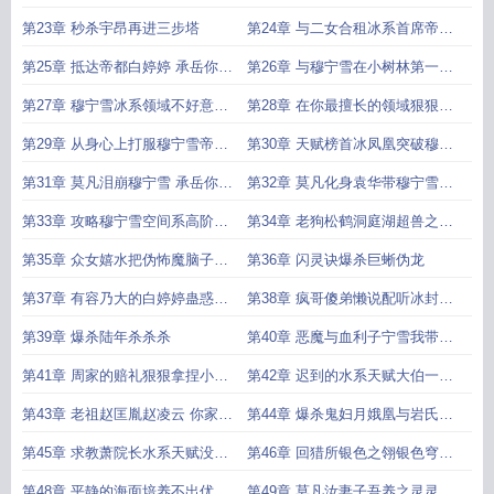
区考核
开始
第23章 秒杀宇昂再进三步塔
第24章 与二女合租冰系首席帝都
交换生
第25章 抵达帝都白婷婷 承岳你睡
第26章 与穆宁雪在小树林第一学
了吗
府之争
第27章 穆宁雪冰系领域不好意思
第28章 在你最擅长的领域狠狠将
这样的领
你碾压我为
第29章 从身心上打服穆宁雪帝都
第30章 天赋榜首冰凤凰突破穆宁
认输
雪主动打
第31章 莫凡泪崩穆宁雪 承岳你能
第32章 莫凡化身袁华带穆宁雪来
不能帮
酒店开房
第33章 攻略穆宁雪空间系高阶故
第34章 老狗松鹤洞庭湖超兽之后
宫庭争吵
依旧被追
第35章 众女嬉水把伪怖魔脑子都
第36章 闪灵诀爆杀巨蜥伪龙
打爆了
第37章 有容乃大的白婷婷蛊惑魔
第38章 疯哥傻弟懒说配听冰封灵
蛛的精神诱
柩
第39章 爆杀陆年杀杀杀
第40章 恶魔与血利子宁雪我带你
去周家问
第41章 周家的赔礼狠狠拿捏小雪
第42章 迟到的水系天赋大伯一家
雪的心庞
的恩怨情仇
第43章 老祖赵匡胤赵凌云 你家里
第44章 爆杀鬼妇月娥凰与岩氏赵
养了鬼你
氏机会
第45章 求教萧院长水系天赋没人
第46章 回猎所银色之翎银色穹主
比我更懂泡
我避它
第48章 平静的海面培养不出优秀
第49章 莫凡汝妻子吾养之灵灵和