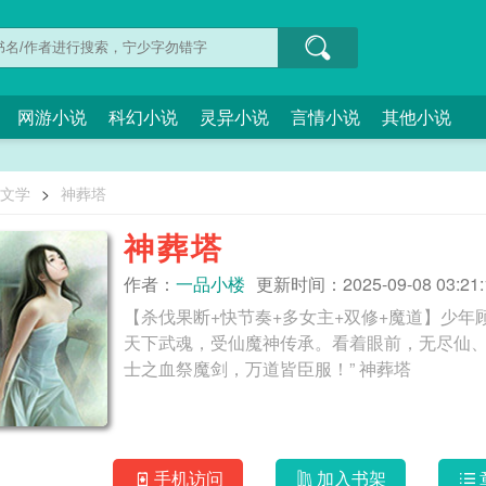
网游小说
科幻小说
灵异小说
言情小说
其他小说
O文学
>
神葬塔
神葬塔
作者：
一品小楼
更新时间：2025-09-08 03:21:
【杀伐果断+快节奏+多女主+双修+魔道】少
天下武魂，受仙魔神传承。看着眼前，无尽仙、
士之血祭魔剑，万道皆臣服！” 神葬塔
手机访问
加入书架