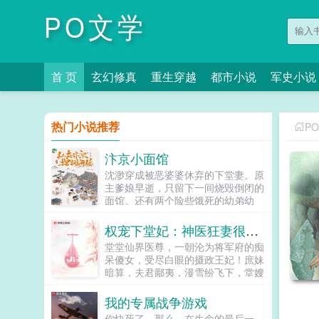
PO文学
首 页
玄幻修真
重生穿越
都市小说
军史小说
热门小说推荐
P
汴京小面馆
沈渺穿成被恶婆婆休弃的下堂妻。原
主爹娘早逝，只留下一间烧毁倒闭的
面馆。还有两个险些饿死的幼弟幼
妹。人人皆道她可怜命苦。前夫一家
更是想看她笑话。而上辈子祖孙三代
权宠下堂妃：神医狂妻很嚣张
都是厨子的...
堂堂仙界医尊，一朝沦为将军府的痴
呆傻女，受尽白眼的摄政王妃！庶妹
暗算，夫君鄙夷，漫雪纷飞下，堂嫂
更是害她一尸三命！重生归来，她记
忆全复，一双素手，医死人肉白骨。
我的专属战争游戏
两袖轻挥，整个京城为之颤抖。誓要
你快死了…那么，在生命的最后一