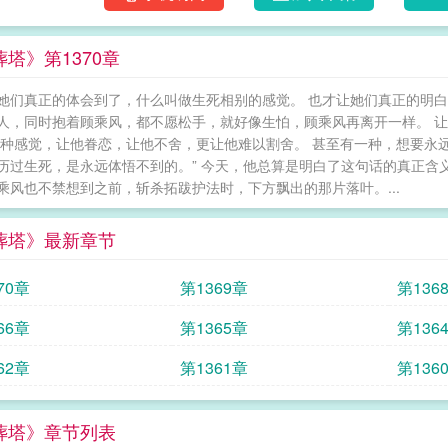
塔》第1370章
她们真正的体会到了，什么叫做生死相别的感觉。 也才让她们真正的明白
人，同时抱着顾乘风，都不愿松手，就好像生怕，顾乘风再离开一样。 
这种感觉，让他眷恋，让他不舍，更让他难以割舍。 甚至有一种，想要永
历过生死，是永远体悟不到的。” 今天，他总算是明白了这句话的真正含
乘风也不禁想到之前，斩杀拓跋护法时，下方飘出的那片落叶。...
葬塔》最新章节
70章
第1369章
第136
66章
第1365章
第136
62章
第1361章
第136
葬塔》章节列表