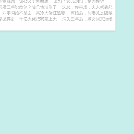
种带娃跑，偏心父子悔断肠
玄幻：女儿别怕，爹为你斩
闪婚三年说散伙？陆总他泪崩了
沈总，你再虐，夫人就要死
八零闪婚不见面，高冷大佬狂追妻
离婚后，前妻竟是隐藏
家抛弃后，千亿大佬把我宠上天
消失三年后，嫡女回京冠绝