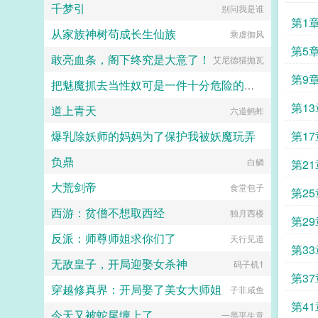
千梦引
社恐啊社恐
别问我是谁
第1
从家族神树苟成长生仙族
乘虚御风
第5
敢亮血条，阁下终究是大意了！
艾尼德猫抛瓦
第9
把魅魔抓去当性奴可是一件十分危险的事情呢~
第13
道上青天
飞鱼丸子喵
六道蚂蚱
爆乳除妖师的妈妈为了保护我被妖魔玩弄
第17
负鼎
心心念念
白鳞
第21
大荒剑帝
食堂包子
第25
西游：贫僧不想取西经
独月西楼
第29
反派：师尊师姐求你们了
天行见道
第33
无敌皇子，开局迎娶女杀神
码子机1
第37
穿越修真界：开局娶了美女大师姐
子非咸鱼
第41
今天又被蛇尾缠上了
一墨平生意