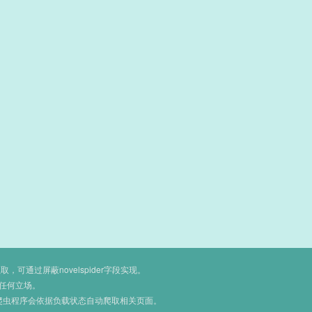
通过屏蔽novelspider字段实现。
任何立场。
爬虫程序会依据负载状态自动爬取相关页面。