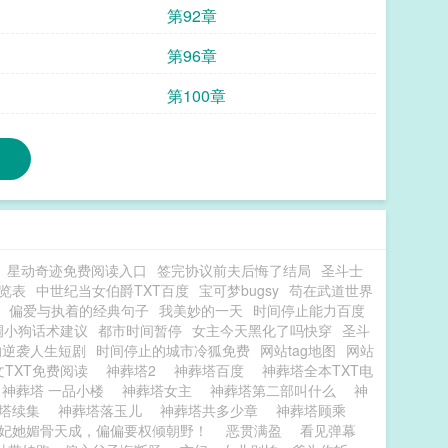
第92章
第96章
第100章
星动奇迹免费阅读入口
签完协议前夫后悔了结局
圣斗士
览表
中世纪当女伯爵TXT百度
宝可梦bugsy
苟在武道世界
偏爱与执着的经典句子
我美妙的一天
时间停止能力百度
调小狗话术建议
都市时间暂停
女主今天黑化了吗快穿
圣斗
的逆袭人生短剧
时间停止的城市冷狐免费
网站tag地图
网站
文TXT免费阅读
神葬塔2
神葬塔百度
神葬塔全本TXT电
神葬塔 一品小楼
神葬塔女主
神葬塔第二部叫什么
神
葬塔续集
神葬塔落玉儿
神葬塔共多少章
神葬塔顾乘
妃她媚骨天成，偏偏要权倾朝野！
恶贯满盈
看见弹幕