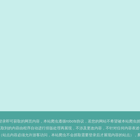
即可获取的网页内容，本站爬虫遵循robots协议，若您的网站不希望被本站爬虫抓取，可
抓取到的内容由程序自动进行排版处理再展现，不涉及更改内容，不针对任何内容表述
（站点内容必须允许游客访问，本站爬虫不会抓取需要登录后才展现内容的站点），