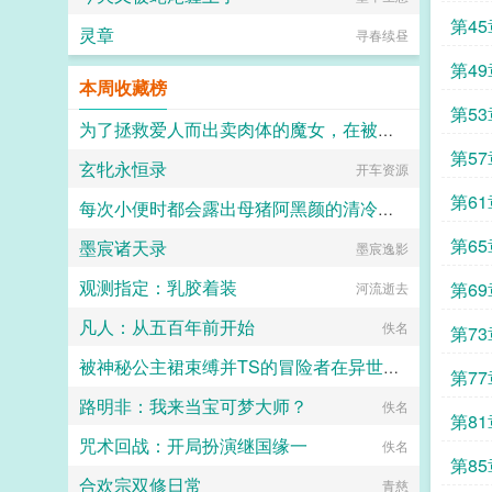
第45
灵章
寻春续昼
第49
本周收藏榜
第53
为了拯救爱人而出卖肉体的魔女，在被种下淫纹后越发地渴求做爱而最终屈服在肉棒之下
第57
玄牝永恒录
开车资源
阿E
第61
每次小便时都会露出母猪阿黑颜的清冷仙母
第65
墨宸诸天录
小鹿斑比
墨宸逸影
观测指定：乳胶着装
第69
河流逝去
凡人：从五百年前开始
佚名
第73
被神秘公主裙束缚并TS的冒险者在异世界的色色奇遇故事
第77
路明非：我来当宝可梦大师？
代号穿山甲
佚名
第81
咒术回战：开局扮演继国缘一
佚名
第85
合欢宗双修日常
青慈