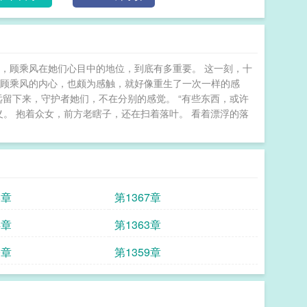
，顾乘风在她们心目中的地位，到底有多重要。 这一刻，十
让顾乘风的内心，也颇为感触，就好像重生了一次一样的感
远留下来，守护者她们，不在分别的感觉。 “有些东西，或许
义。 抱着众女，前方老瞎子，还在扫着落叶。 看着漂浮的落
8章
第1367章
4章
第1363章
0章
第1359章