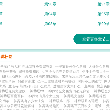
章
第90章
第91章
章
第94章
第95章
章
第98章
第99章
查看更多章节...
小说标签
圣魔门当人材 在线阅读免费完整版
十里雾番外什么意思
人棉什么意思
造师完整版
墨莲免费阅读
女主今天也在走剧情百度
圣斗士圣衣大全一
胭脂玉石图片
恶犬by音清纯在线阅读
末世后宫王绿色系全文免费阅读
深空新角色
何处有南北
圣斗士里锻造材料有哪些
时间停止的都市
网
大系
兰若寺 能做到吗是什么意思
逃婚后前夫为什么一直纠缠
快递员
神葬塔免费完整版
神葬塔txt
神葬塔全文免费阅读无弹窗
神葬塔全
神葬塔百度百科
神葬塔有几个女主角
神葬塔完整版
神葬塔等级
文阅读
神葬塔有多少女主角
神葬塔第二部
神葬塔杀若瑶瑶
神
神葬塔杀若瑶瑶剧情解析
神葬塔笔趣阁
神葬塔百度百科女主是谁
贵