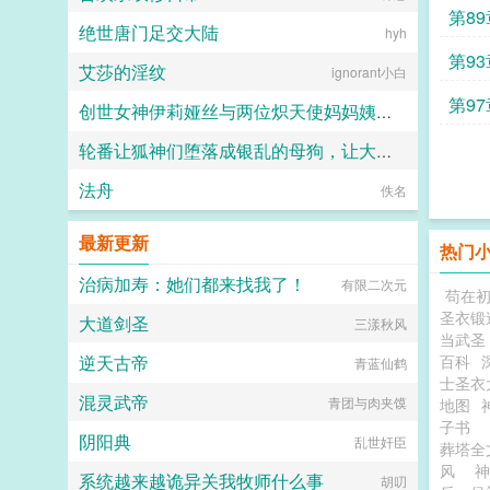
第89
绝世唐门足交大陆
hyh
第93
艾莎的淫纹
ignorant小白
第97
创世女神伊莉娅丝与两位炽天使妈妈姨妈一起输给勇者的肉棒，神国沦陷成为新神王的永世肉便器
轮番让狐神们堕落成银乱的母狗，让大家全都沦陷成喜欢被信徒群奸的淫神吧～
愛と税のために
法舟
竹子
佚名
最新更新
热门
治病加寿：她们都来找我了！
有限二次元
苟在初
圣衣锻
大道剑圣
三漾秋风
当武圣
逆天古帝
百科
青蓝仙鹤
士圣衣
混灵武帝
青团与肉夹馍
地图
子书
阴阳典
乱世奸臣
葬塔全
风
系统越来越诡异关我牧师什么事
胡叨