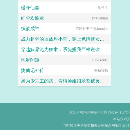
暖绿仙妻
觅长生
红尘欢愉录
zhelishian
织欲成神
牢耐封王空条Joestar
战力超弱的血族雌小鬼，穿上色情修女服潜入教会后，轻易白给，惨遭触手捕获寄生沦为榨取血脉的杂鱼肉便器
穿越妖界沦为奴隶，系统赐我巨根逆袭
西琳
地府问道
10674887
lzymyyear
擒仙记外传
垂杨紫陌
身为少宗主的我，青梅师姐娘亲都被黄毛牛走了
江南大刀2012
本站所有内容来源于互联网公开且无需登录
本站仅对
同时您可手动提交相关目标站点网址给我们