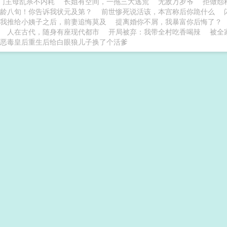
门主母乱杀不内耗
长姐有空间，一拖三大逃荒
无敌万岁爷
拒做怨
龄八旬！你告诉我状元及第？
前世惨死说活该，本宫称后你跪什么
我推给小姨子之后，前妻追悔莫及
提离婚你不屑，我暴富你后悔了？
人在古代，随身有座现代都市
开局被弃：我带全村吃香喝辣
被全
恶毒皇后重生后给白眼狼儿子换了个活爹