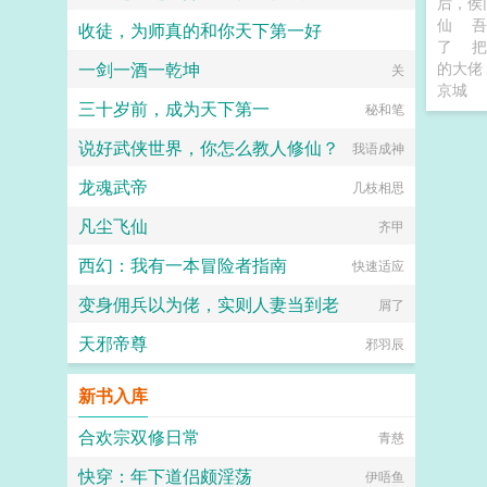
后，侯
仙
吾
收徒，为师真的和你天下第一好
了
把
一剑一酒一乾坤
的大佬
长涂山的黄金兽
关
京城
三十岁前，成为天下第一
秘和笔
说好武侠世界，你怎么教人修仙？
我语成神
龙魂武帝
几枝相思
凡尘飞仙
齐甲
西幻：我有一本冒险者指南
快速适应
变身佣兵以为佬，实则人妻当到老
屑了
天邪帝尊
邪羽辰
新书入库
合欢宗双修日常
青慈
快穿：年下道侣颇淫荡
伊唔鱼