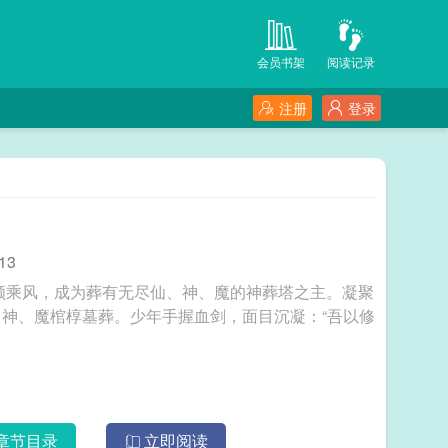
会员书架
阅读记录
注册
登录
13
年顾乘风，成为葬有无尽仙、神、魔的神葬塔之主。凝聚
神、魔棺椁墓葬。少年手握血剑，面目沉凝：“吾以修
章节目录
立即阅读