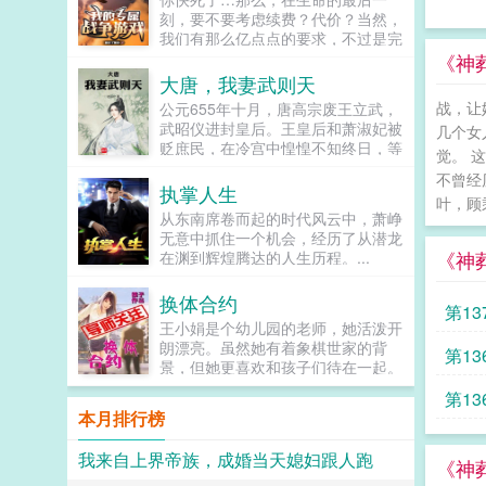
让欺她辱她之人，付出惨痛代价！传
刻，要不要考虑续费？代价？当然，
说，她嫁给摄政王，是她八辈子修来
我们有那么亿点点的要求，不过是完
的福气，殊不知人间我玩腻了，休书
成些小副本和任务罢了。放心，我们
《神葬
一封，从此我们再无瓜葛，我走我的
有充分考虑到玩家的立场，不会要求
大唐，我妻武则天
阳光道，你只能走独木桥，要是越
你做很过分的事啦。比如在敦刻尔克
线，休怪我不客气！摄政王赶紧扶着
战，让
公元655年十月，唐高宗废王立武，
的海滩上存活一周。或者海狮行动大
自家的娇妻乖，别闹，小心动了胎
武昭仪进封皇后。王皇后和萧淑妃被
几个女
空战中击落十几架敌机。当然，干掉
气...
贬庶民，在冷宫中惶惶不知终日，等
联合舰队的一艘航母也可以。瞧瞧，
觉。 
待她们的是与人彘齐名的骨醉刑罚。
听上去并没有多么困难，不是么？...
不曾经
长孙无忌退居幕后，仍不死心，与关
执掌人生
叶，顾
陇贵族们暗中筹谋，寻求废掉武则天
从东南席卷而起的时代风云中，萧峥
皇后之位。许敬宗李义府等拥武派官
无意中抓住一个机会，经历了从潜龙
员摩拳擦掌，准备凭拥立皇后之功，
《神
在渊到辉煌腾达的人生历程。...
入阁宰事，封侯拜相。一场突如其来
的头疾，让唐高宗李治陷入昏迷，当
换体合约
他重新醒来时，大唐所有人的命运，
第13
都将发生改变。...
王小娟是个幼儿园的老师，她活泼开
朗漂亮。虽然她有着象棋世家的背
第13
景，但她更喜欢和孩子们待在一起。
可是在她上班的第一天，就遇到了一
第13
位猥亵的大叔一个小孩...
本月排行榜
我来自上界帝族，成婚当天媳妇跟人跑
《神