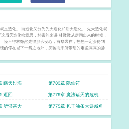
就是造化。 而造化又分为先天造化和后天造化。 先天造化就
于这后天造化啥意思，朴素的来讲 林微微从房间出来的时候，
。 怪不得林微然走得那么安心，有华裳在，热热一定会得到
缓缓的停在城下一箭之地外，疾驰而来所带动的烟尘高高的扬
章 瞒天过海
第783章 隐仙符
章 返回
第779章 魔法诸天的危机
章 所谋甚大
第775章 包子油条大饼咸鱼