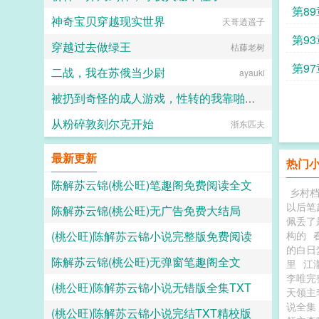
第8
神奇宝贝穿越现实世界
半日奔波半日闲
天哥逍遥子
第9
穿越过去做绿王
枯藤老树
第9
二战，我在苏俄当少尉
ayauki
被扔到奇怪的成人游戏，性转的我靠啪啪拯救世界！？
从粉碎敦刻尔克开始
songsong
浙东匹夫
最新更新
热门
陈解苏云锦(桃公旺)笔趣阁免费阅读全文
乡村
以后笔
陈解苏云锦(桃公旺)无广告免费大结局
桃公旺
佩丢了
(桃公旺)陈解苏云锦小说完整版免费阅读
构的
桃公旺
的白日
陈解苏云锦(桃公旺)无弹窗笔趣阁全文
桃公旺
里
江
李唯完整
(桃公旺)陈解苏云锦小说无错版全集TXT
桃公旺
天领主
说全集
(桃公旺)陈解苏云锦小说完结TXT精校版
桃公旺