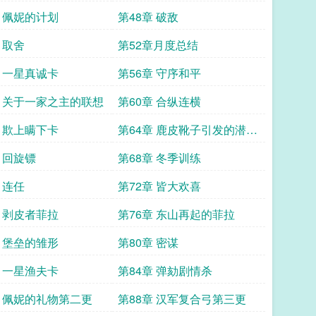
章 佩妮的计划
第48章 破敌
 取舍
第52章月度总结
章 一星真诚卡
第56章 守序和平
章 关于一家之主的联想
第60章 合纵连横
章 欺上瞒下卡
第64章 鹿皮靴子引发的潜在
危机
 回旋镖
第68章 冬季训练
 连任
第72章 皆大欢喜
章 剥皮者菲拉
第76章 东山再起的菲拉
章 堡垒的雏形
第80章 密谋
章 一星渔夫卡
第84章 弹劾剧情杀
章 佩妮的礼物第二更
第88章 汉军复合弓第三更