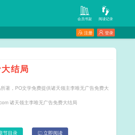
会员书架
阅读记录
注册
登录
费大结局
所著，PO文学免费提供诸天领主李唯无广告免费大
三秒记住本站：PO文学 网址：www.popowen.com 诸天领主李唯无广告免费大结局
章节目录
立即阅读