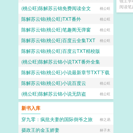
领主李
阅读笔
(桃公旺)陈解苏云锦免费阅读全文
桃公旺
桃公旺
陈解苏云锦(桃公旺)TXT番外
桃公旺
陈解苏云锦(桃公旺)笔趣阁无弹窗
桃公旺
陈解苏云锦(桃公旺)百度云全集TXT
桃公旺
陈解苏云锦(桃公旺)百度云TXT精校版
(桃公旺)陈解苏云锦小说TXT番外全集
桃公旺
陈解苏云锦(桃公旺)小说最新章节TXT下载
桃公旺
陈解苏云锦(桃公旺)小说百度云
桃公旺
桃公旺
(桃公旺)陈解苏云锦小说无防盗
桃公旺
新书入库
穿九零：疯批夫妻的国际倒爷之旅
柳之易
摄政王的金玉娇妻
林子木