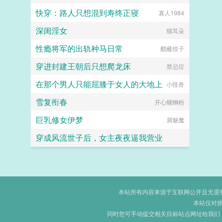
快穿：路人只想混到寿终正寝
寡人1984
深闺淫女
猫耳朵
性瘾将军的出轨种马日常
醋蘸饺子
穿进封建王朝后只想爬龙床
禁忌症
在那个男人只能屈膝于女人的大地上
小怪兽
雪复衔春
开心螺蛳粉
巨乳修女伊梦
屑魅魔
穿成风流世子后，女主夜夜逼我营业
键盘练习生
本站所有内容来源于互联网公开且无需登录
本站仅对
同时您可手动提交相关目标站点网址给我们