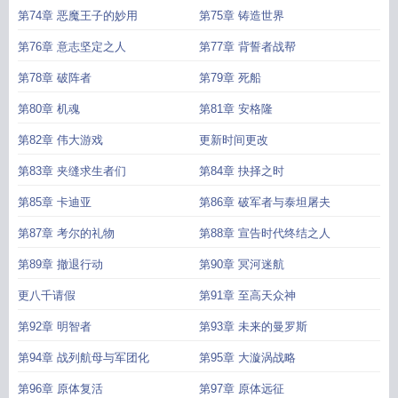
第74章 恶魔王子的妙用
第75章 铸造世界
第76章 意志坚定之人
第77章 背誓者战帮
第78章 破阵者
第79章 死船
第80章 机魂
第81章 安格隆
第82章 伟大游戏
更新时间更改
第83章 夹缝求生者们
第84章 抉择之时
第85章 卡迪亚
第86章 破军者与泰坦屠夫
第87章 考尔的礼物
第88章 宣告时代终结之人
第89章 撤退行动
第90章 冥河迷航
更八千请假
第91章 至高天众神
第92章 明智者
第93章 未来的曼罗斯
第94章 战列航母与军团化
第95章 大漩涡战略
第96章 原体复活
第97章 原体远征