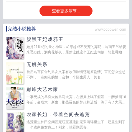
查看更多章节...
完结小说推荐
www.popowen.com
腹黑王妃戏邪王
她是21世纪的天才神医，却穿越成不受宠的弃妃，冷面王爷纳妾
来恶心她，洞房花烛夜，居然让她这个王妃去伺候，想羞辱她...
无解关系
曾用名百亿合约男友文案有改但剧情还是原剧情］言初怎么也想
不到，一贫如洗的她，会和一个陌生男人，莫名...
巅峰大艺术家
一事无成的单身大龄男马大宽，在饭局上喝了假酒，一醉梦回16
年前，变成大一新生，那些褪色的梦想和遗憾，终于有了大展...
农家长姐：带着空间去逃荒
逃荒重生种田空间团宠萌宝基建甜宠宋清瑶重生了，还重生到了
一个农家傻女身上！刚来，就看到恶毒...