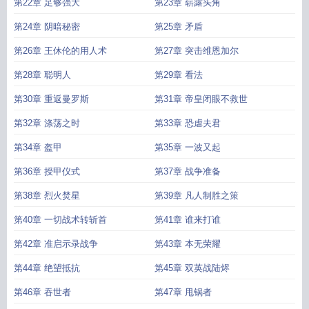
第22章 足够强大
第23章 崭露头角
第24章 阴暗秘密
第25章 矛盾
第26章 王休伦的用人术
第27章 突击维恩加尔
第28章 聪明人
第29章 看法
第30章 重返曼罗斯
第31章 帝皇闭眼不救世
第32章 涤荡之时
第33章 恐虐夫君
第34章 盔甲
第35章 一波又起
第36章 授甲仪式
第37章 战争准备
第38章 烈火焚星
第39章 凡人制胜之策
第40章 一切战术转斩首
第41章 谁来打谁
第42章 准启示录战争
第43章 本无荣耀
第44章 绝望抵抗
第45章 双英战陆烬
第46章 吞世者
第47章 甩锅者