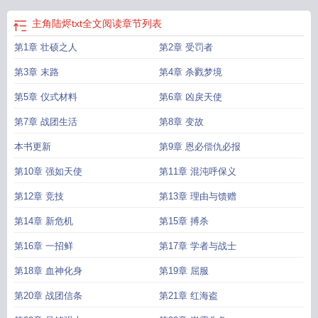
主角陆烬txt全文阅读
章节列表
第1章 壮硕之人
第2章 受罚者
第3章 末路
第4章 杀戮梦境
第5章 仪式材料
第6章 凶戾天使
第7章 战团生活
第8章 变故
本书更新
第9章 恩必偿仇必报
第10章 强如天使
第11章 混沌呼保义
第12章 竞技
第13章 理由与馈赠
第14章 新危机
第15章 搏杀
第16章 一招鲜
第17章 学者与战士
第18章 血神化身
第19章 屈服
第20章 战团信条
第21章 红海盗