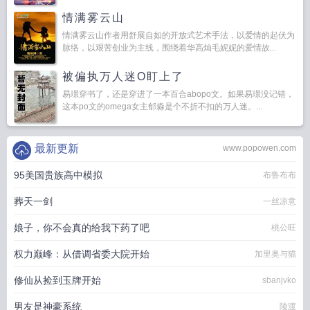
情满雾云山
情满雾云山作者用舒展自如的开放式艺术手法，以爱情的起伏为
脉络，以艰苦创业为主线，围绕着华高灿毛妮妮的爱情故...
被偏执万人迷O盯上了
易璟穿书了，还是穿进了一本百合abopo文。如果易璟没记错，
这本po文的omega女主郁淼是个不折不扣的万人迷。...
最新更新
www.popowen.com
95美国贵族高中模拟
布鲁布布
葬天一剑
一丝凉意
娘子，你不会真的给我下药了吧
桃公旺
权力巅峰：从借调省委大院开始
加里奥与猫
修仙从捡到玉牌开始
sbanjvko
男友是神豪系统
陵渡