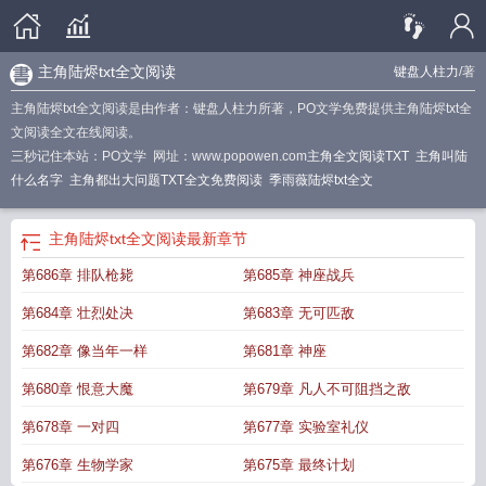
主角陆烬txt全文阅读
键盘人柱力
/著
主角陆烬txt全文阅读是由作者：键盘人柱力所著，PO文学免费提供主角陆烬txt全
文阅读全文在线阅读。
三秒记住本站：PO文学 网址：www.popowen.com
主角全文阅读TXT
主角叫陆
什么名字
主角都出大问题TXT全文免费阅读
季雨薇陆烬txt全文
主角陆烬txt全文阅读
最新章节
第686章 排队枪毙
第685章 神座战兵
第684章 壮烈处决
第683章 无可匹敌
第682章 像当年一样
第681章 神座
第680章 恨意大魔
第679章 凡人不可阻挡之敌
第678章 一对四
第677章 实验室礼仪
第676章 生物学家
第675章 最终计划