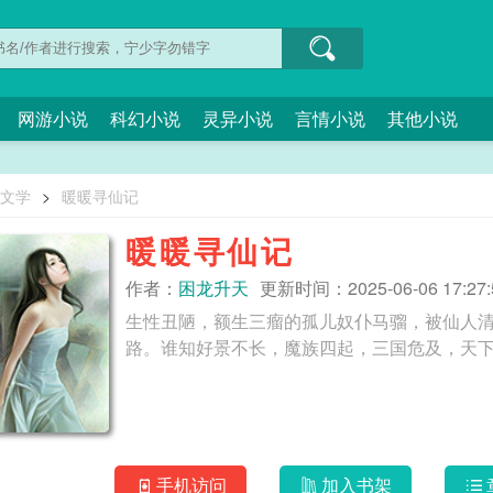
网游小说
科幻小说
灵异小说
言情小说
其他小说
O文学
>
暖暖寻仙记
暖暖寻仙记
作者：
困龙升天
更新时间：2025-06-06 17:27:
生性丑陋，额生三瘤的孤儿奴仆马骝，被仙人
手机访问
加入书架