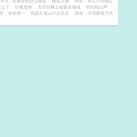
1979，带着全村赶山致富
降临灾难
快穿：男主只想独占
缠上了
日夜想你
无尽分解之制霸全领域
听到我心声
学，全校第一
我是孔雀山庄少庄主
西游：开局获得万倍