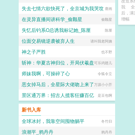
改造系
我
全
失去七情六欲快死了，全京城为我哭坟
鹿画
后，满
在灵异直播间讲科学_偷颗星
增幅
偷颗星
失忆后钓系O总诱我标记她_陈厘
陈厘
位面交易镜逆袭被弃人生
请叫我老阿姨
神之子严胜
也不野
斩神：华夏古神归位，开局伏羲盘
可乐鸡翅儿
师妹我啊，可操碎了心
令狐令立
恶女掉马后，全星际大佬吻上来了
万源小小芥
景区通万界：招古人揽客狂赚百亿
是豆包啊
新书入库
全球冰封，我靠空间囤物躺平
冬竹归
浪潮平_鸦丹丹
鸦丹丹