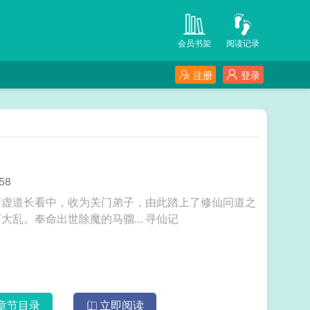
会员书架
阅读记录
注册
登录
58
清虚道长看中，收为关门弟子，由此踏上了修仙问道之
路。谁知好景不长，魔族四起，三国危及，天下大乱。奉命出世除魔的马骝... 寻仙记
章节目录
立即阅读