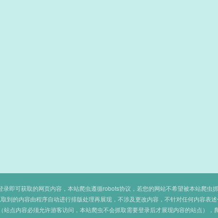
即可获取的网页内容，本站爬虫遵循robots协议，若您的网站不希望被本站爬虫抓取，可
抓取到的内容由程序自动进行排版处理再展现，不涉及更改内容，不针对任何内容表述
（站点内容必须允许游客访问，本站爬虫不会抓取需要登录后才展现内容的站点），