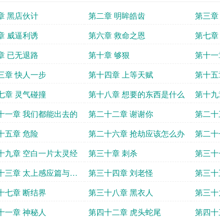
章 黑店伙计
第二章 明眸皓齿
第三章
章 威逼利诱
第六章 救命之恩
第七章
章 已无退路
第十章 够狠
第十一
三章 快人一步
第十四章 上等天赋
第十五
七章 灵气碰撞
第十八章 想要的东西是什么
第十九
十一章 我们都能出去的
第二十二章 谢谢你
第二十
十五章 危险
第二十六章 抢劫应该怎么办
第二十
十九章 空白一片太灵经
第三十章 刺杀
第三十
十三章 太上感应篇与地
第三十四章 刘老怪
第三十
灵篇
十七章 断结界
第三十八章 黑衣人
第三十
十一章 神秘人
第四十二章 虎头蛇尾
第四十