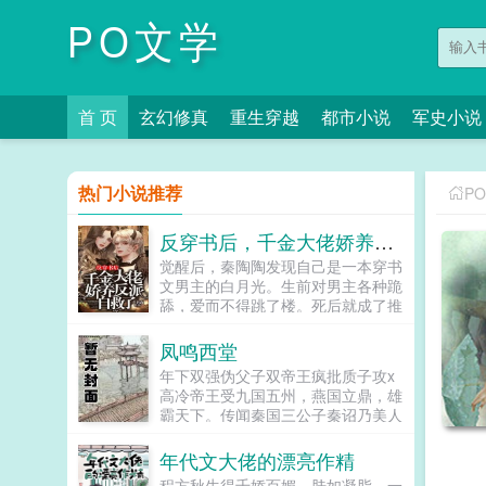
PO文学
首 页
玄幻修真
重生穿越
都市小说
军史小说
热门小说推荐
P
反穿书后，千金大佬娇养反派自救了
觉醒后，秦陶陶发现自己是一本穿书
文男主的白月光。生前对男主各种跪
舔，爱而不得跳了楼。死后就成了推
动男女主感情戏工具人，被频频鞭
尸。秦家大小姐不干了！马上开启
凤鸣西堂
王...
年下双强伪父子双帝王疯批质子攻x
高冷帝王受九国五州，燕国立鼎，雄
霸天下。传闻秦国三公子秦诏乃美人
之子，最不得宠。秦国式微，为表忠
心，便将他送去燕国作质子。几渡春
年代文大佬的漂亮作精
秋，万里霜寒。秦诏乖顺，颇得燕王
程方秋生得千娇百媚，肤如凝脂，一