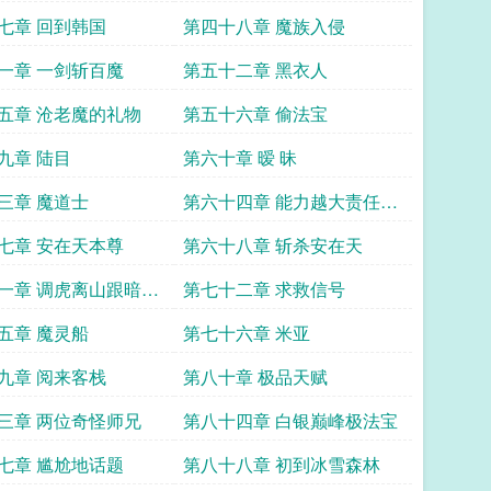
七章 回到韩国
第四十八章 魔族入侵
一章 一剑斩百魔
第五十二章 黑衣人
五章 沧老魔的礼物
第五十六章 偷法宝
九章 陆目
第六十章 暧 昧
三章 魔道士
第六十四章 能力越大责任越
大
七章 安在天本尊
第六十八章 斩杀安在天
一章 调虎离山跟暗度
第七十二章 求救信号
五章 魔灵船
第七十六章 米亚
九章 阅来客栈
第八十章 极品天赋
三章 两位奇怪师兄
第八十四章 白银巅峰极法宝
七章 尴尬地话题
第八十八章 初到冰雪森林