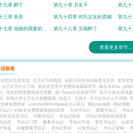
十九章 醉了
第九十章 丑女子
第九十
十三章 杀意
第九十四章 何氏父女的震撼
第九十
十七章 他娘的我要的人
第九十八章 又喝醉了
第九十
查看更多章节...
小说标签
夫郎txt百度资源
太子妃为何跑路
全职法师开局召唤黑龙天的
姜舒意
太子妃为什么下跪
姜舒意贺景舟免费阅读最新章节
嫡女承欢by
gl纯
台
纯皇剧情免费阅读无弹窗
酒厂boss在追漫画TXT
圣斗士星矢圣域篇
绍
军阀大帅义子全文免费阅读
他是王
七海才
太子妃为什么不侍寝
瑶贺峥免费阅读
unlimited和limitless有什么区别
网站tag地图
网站地图
寻仙记1-40集全免费观看电视剧高清
九州寻仙记
暖暖寻仙记
寻仙
林夜游实景演出
河图寻仙记
寻仙记游戏
寻仙记电视剧在线观看
的品牌
寻仙记门票
桑桑寻仙记
寻仙记手游
梦里寻仙记
仙居
宁海县
闪耀暖暖寻仙记
寻仙记奶茶
山海寻仙记
寻仙记攻略