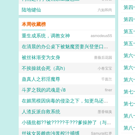
第四
陆地键仙
六如和尚
第四
本周收藏榜
第五
重生成系统，调教女神
asmodeus55
第五
在清晨的办公桌下被魅魔贤妻兴登堡口交，夜晚在宴会厅角落的鞋交
第六
被丝袜渐变为女身
蔷薇后花园
火锅气候
第六
不挨操就会死（高h）
小卷宝宝
疯狂
蛊真人之邪淫魔尊
第六
千面兰
斗罗之我的武魂是√8
finer
第七
在媚黑模因病毒的侵染之下，知更鸟还是恶堕成了黑爹的媚黑母猪
第七
人渣反派自救系统
人头木321
墨香铜臭
第八
小骚批都??被?????干???爹操肿了（与狼共枕）
我
第八
丝袜女装雌肉浊浆榨汁捕缚
Samurai红枣
百无禁忌