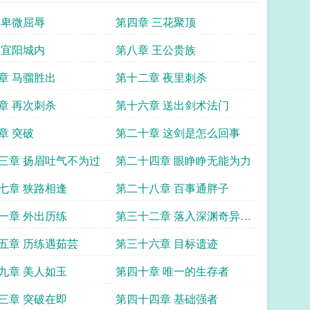
 卑微屈辱
第四章 三花聚顶
 宜阳城内
第八章 王公贵族
章 马骝胜出
第十二章 夜里刺杀
章 再次刺杀
第十六章 送出剑术法门
章 突破
第二十章 这剑是怎么回事
三章 扬眉吐气不为过
第二十四章 眼睁睁无能为力
七章 狭路相逢
第二十八章 百事通胖子
一章 外出历练
第三十二章 落入深渊奇异洞
府
五章 历练遇茹芸
第三十六章 目标遗迹
九章 美人如玉
第四十章 唯一的生存者
三章 突破在即
第四十四章 基础强者