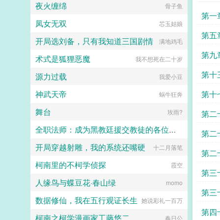
了，看到无敌阳光开朗大狗狗了，哪
相爱相杀年龄差7岁年下强强身心
夜火缠绵
骨子鱼
抢，你特么能不能看我一眼？...
里能领养，阿祖！我也要养阿祖！！
1v1欢迎收藏作者鞠躬jpg其他预收
第一
第三本读者C作者生活这么不如意，
（作者广告位3啵啵）■古耽戎马踏
凤女无双
芯玉姑娘
一定要搞这么五毒俱全的角色？写不
秋棠心狠手辣权臣攻x老谋深算谋士
第五
出来东西找个班上吧。还是读者
受权臣技能之伺候娇生惯养的公子哥
开局选刘备，只有我知道三国剧情
满地鸡毛
CMD，祖神，我可真该死啊！第四
儿。■古耽照我满怀冰雪忠犬糙汉暗
第九
本第五本第六本楚祖怎么样，虽然演
卫攻x狠戾变态王爷受被王爷一个巴
术式是狐狸恶魔
我不想死在二十岁
的一般，但我改得还行吧？系统你知
掌扇爽了。■古耽误我秦楼约高冷闷
道什么叫边缘角色吗？人气大爆角色
第十
骚大将军x骄扬富贵小少爷被老婆倒
源力过载
我爱小豆
算什么边缘角色啊！！！TIPS12100
追又放弃，将军等会，小祖宗哎！■
存稿箱吐章节，偶尔抽空改错字2警
东幻众神审判日疯批大佬x高冷之花
神武天帝
第十
蜗牛狂奔
惕祖哥感情牌，他是个狠人3wb短不
为神清路的蓝星5s指挥长军官权昼，
拉揪，随机掉落祖哥CG4论坛都会标
遇到一个顶级疯批罪犯。想杀我？试
舞台
玫雨?
第二
注发言时间，精确到秒，有用5是想
试接吻吗？■现耽第13个治疗师狂躁
简单尝试各种题材的产物，专栏预收
失眠的霸总，被手段高超的pua心理
全职法师：成为黑教廷援交教徒的各位婊子
第二
有各个题材，收收菜呗w...
治疗师狠狠拿捏。老婆把我的精神病
治成了恋爱脑...
开局穿越射雕，我的系统还嘴硬
十二月落笔
小磊子
第二
柯南里的不柯学侦探
霞空
第三
人缘鸟与蝶豆花·春山绿
momo
原行
第三
数据修仙，我在五行观证长生
她说彩礼一百万
第四
柯南之柯学漫画家工藤悠二
春日公