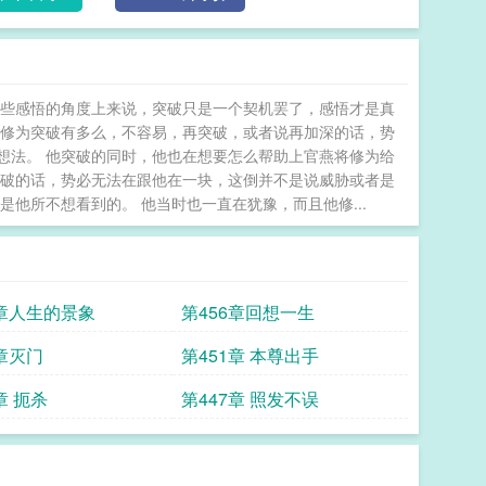
一些感悟的角度上来说，突破只是一个契机罢了，感悟才是真
，修为突破有多么，不容易，再突破，或者说再加深的话，势
想法。 他突破的同时，他也在想要怎么帮助上官燕将修为给
突破的话，势必无法在跟他在一块，这倒并不是说威胁或者是
他所不想看到的。 他当时也一直在犹豫，而且他修...
7章人生的景象
第456章回想一生
2章灭门
第451章 本尊出手
章 扼杀
第447章 照发不误