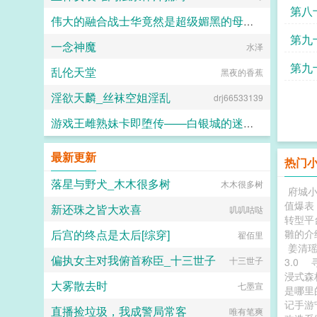
第八
伟大的融合战士华竟然是超级媚黑的母猪便器这件事
第九
一念神魔
嘿嘿嘿
水泽
第九
乱伦天堂
黑夜的香蕉
呢
淫欲天麟_丝袜空姐淫乱
drj66533139
游戏王雌熟妹卡即堕传——白银城的迷宫主?拉比丽斯篇
丁骨
最新更新
热门
落星与野犬_木木很多树
木木很多树
府城小
值爆表
新还珠之皆大欢喜
叽叽咕哒
转型平
后宫的终点是太后[综穿]
雛的介
翟佰里
姜清
偏执女主对我俯首称臣_十三世子
十三世子
3.0
浸式森
大雾散去时
七墨宣
是哪里
记手游
直播捡垃圾，我成警局常客
唯有笔爽