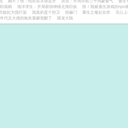
统
婚不了情：纯良前夫请走开
洪荒：开局夺取三千鸿蒙紫气
重生
职戏精
海洋求生：开局获得神级北海巨妖
惊！我被逃生游戏的npc
宫嫔妃为我打架
我真的是个控卫
煊赫门
重生之毒妃在世
无心上
年代文大佬的炮灰寡嫂觉醒了
困龙大陆