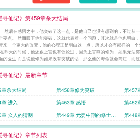
暖寻仙记》第459章杀大结局
。 然后在感悟之中，他突破了这一点，是他自己也没有想到的，不过从
个要点。 然而眼下他能突破，这就代表着一个问题，其次就是他也明白
带来一个更大的改变，他的心理正是明白这一点，所以才会有那样的一个
 在昨天的时候，他还跟上官也有议论过，因为上官燕的修为，如果无法
面的医生 而是说他修为如果没有突破的话，那么他的寿命就会简短，而这是
暖寻仙记》最新章节
59章杀大结局
第458章修为突破
第45
4章 进入
第453章 感悟
第45
50章 众人的猜测
第449章 元婴中期的修士出
第448
手
暖寻仙记》章节列表