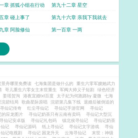
一章 抓狐小组在行动
第九十二章 星空
五章 碰上事了
第九十六章 亲我下我就去
九章 阿脸修仙
第一百章 一两
贺景舟哪里免费读
七海集团是做什么的
重生六零军嫂她武力
情
哥儿重生六零女主末世重生
军阀大帅义子短剧
绿色经济
姜瑶贺洵
港夜宜婚txt百度
太子妃为何跑路by 凝微
七海
里浣碧结局
歌曲星际原唱
浣碧第几集下线
退婚后被倒追的
寻仙记传奇
红尘寻仙记
寻仙记手游官网
寻仙记
记的应龙图片
寻仙记奶茶只有云南有卖吗
寻仙记大型沉
寻仙记安卓版
寻仙记礼包码
镇北侯寻仙记
寻仙记奶茶
寻仙记
寻仙记源码
纸上寻仙记
寻仙记文字游戏
寻仙
寻仙记电视剧
寻仙记 困龙升天
云海寻仙记
末世：神级