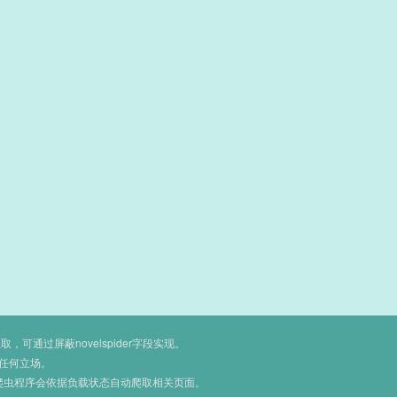
通过屏蔽novelspider字段实现。
任何立场。
爬虫程序会依据负载状态自动爬取相关页面。