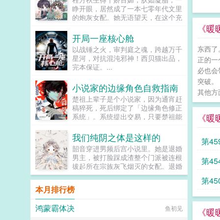
宠溺，于及冠年放他归去。哪知三个
睁开眼，居然成了一本七零年代文里
月后，他竟扫平障碍，弑父即位。自
的炮灰女配。她无语望天，在这个充
此后狼子野心，昭然若揭三载风云变
满限制的时代，她只想当条咸鱼，拿
《暖
幻，他荡平七国，强灭五州，将河山
着便宜老公的丰厚工资买买买，顺便
开局一座核心舱
归化为一，却将精兵对准燕国。强破
再好好享受宽肩窄腰，冷峻帅气...
宫门之日，未杀一名俘虏，未夺半只
东西了
以战锤之火，审判庭之魂，跨越万千
鸡犬。燕王端坐，临视睥睨，不怒而
星河，对抗混沌邪神！西贝猫出品，
正的一
自威。二人对上视线，促狭中带着几
完本保证。...
必也会
分挑衅，金阶玉殿便生了寒。那凤目
突破。
微眯，仍循着旧日称呼，质问声凛
小说家的边缘角色自救指南
冽，吾儿，如今可要杀了寡人？秦诏
其他方
楚祖上辈子是个小说家，因为通宵赶
俯身，骤然折膝跪了下去往日隐忍换
稿猝死，死后绑定了「边缘角色修正
作桀骜，锋锐眉眼经年淬炼，越发显
《暖
系统」。系统提出交易，只要楚祖能
得狠厉，但唇角柔情却化作了一抹
扮演并修正那些被读者讨厌的边缘角
笑，未免舍不得。哦？宫城十里，凤
色，他就能重获新生。楚祖改人设是
冠霞帔，金银珠玉贯满箱，另有玺印
我们纯阴之体是这样的
第4
吧？老擅长了！第一本读者A你可以
一枚，权作信礼。儿臣秦诏笑的璀
韶音穿进男频后宫小说里。她是退婚
让反派降智，但你最好不要做梦觉得
璨，忽又改了口，朕，是来迎娶您回
男主，被打脸踩成渣整个门派被连根
第45
读者也会降智，很难懂吗？还是读者
家的。前期日常卖惨求宠博取父王怜
拔起所在宗族灰飞烟灭的女配。退婚
A靠靠靠！早说是大佬的局中局中局
爱的质子攻x每天外冷内热宠溺带娃
有什么大不了的？退婚后，他就是清
啊！！祖爹！对不起！是我说话太大
的后爹受后期装乖假寐豺狼帝王攻x
第4
清白白的好汉一条，前程光明，未来
声了！！第二本读者B狗塑适可而
本月排行榜
高冷美强囚凤帝王受食用注意■时代
无限。但既然他这么记恨N多年后。
止，就算你重复强调五百次他是可爱
架春秋平行时期，称呼及势力地图有
龙傲天男主我知道是我配不上你，但
狗狗，但我只看到了一只舔狗，还是
私设。双方无任何亲缘关系，质子到
鸿蒙霸体决
鱼初见
我在你身边鞍前马后了五百年，饭给
《暖
不会汪汪叫的那种。还是读者B起猛
他国后，称国君为父王。■端水互宠
你做，衣服给你买，天材地宝为你