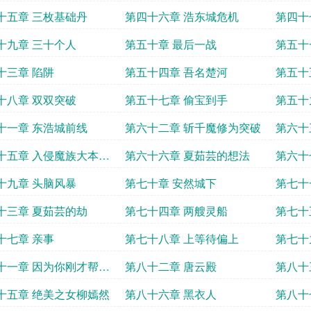
十五章 三枚基础丹
第四十六章 浩东城危机
第四十
十九章 三十个人
第五十章 最后一战
第五十
十三章 陷阱
第五十四章 吾名楚河
第五十
十八章 双双突破
第五十七章 偷宝到手
第五十
十一章 东浩城前线
第六十二章 斩千魔修为突破
第六十
十五章 入侵魔族大本营
第六十六章 夏茹芸的想法
第六十
一战
十九章 头脑风暴
第七十章 安然城下
第七十
陈仓
十三章 夏茹芸的劫
第七十四章 两艘灵船
第七十
十七章 亲事
第七十八章 上等待偏上
第七十
十一章 因为你刚才帮了
第八十二章 唐云殿
第八十
十五章 绝美之女柳嫣然
第八十六章 黑衣人
第八十