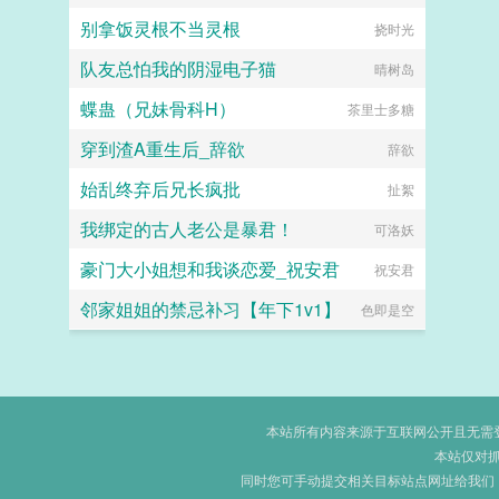
别拿饭灵根不当灵根
挠时光
队友总怕我的阴湿电子猫
晴树岛
蝶蛊（兄妹骨科H）
茶里士多糖
穿到渣A重生后_辞欲
辞欲
始乱终弃后兄长疯批
扯絮
我绑定的古人老公是暴君！
可洛妖
豪门大小姐想和我谈恋爱_祝安君
祝安君
邻家姐姐的禁忌补习【年下1v1】
色即是空
本站所有内容来源于互联网公开且无需登录
本站仅对
同时您可手动提交相关目标站点网址给我们