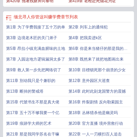
第420章 拖著残躯奔向黎明
第419章 老枪赴死烟花为证
缅北寻人你管这叫赚学费
章节列表
第1章 为了学费我接了五十万的单
第2章 列车上的通缉犯
第3章 边境老木匠的关门弟子
第4章 把我卖进k区
第5章 昂拉小镇充满血腥味的土地
第6章 你是来当猪仔的那是我的偽
装
第7章 入园这地方逻辑漏洞太多了
第8章 既然来了就把地图画出来
第9章 救人第一步先把网络切了
第10章 目標锁死那个崩溃的少女
第11章 別动我只是个兼职的
第12章 意外园区大巡查
第13章 断掉的警戒塔
第14章 此时此刻龙国警方的震撼
第15章 代號书生不那是真大佬
第16章 炸裂剧情 反向勒索园主
第17章 五十万不够我要一个亿
第18章 丛林猎杀他是幽灵吗
第19章 痕跡学大师的艺术
第20章 官方直播 境外营救行动
第21章 那是我同学苏名在干嘛
第22章 一人一刃横扫百人追击