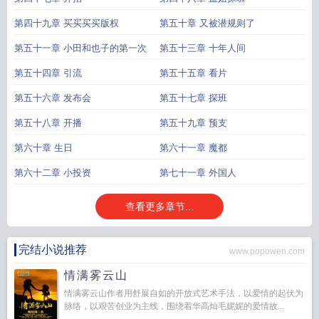
第四十九章 买买买买版权
第五十章 又被潜规则了
第五十一章 小田和也子的第一次
第五十三章 十年人间
第五十四章 引流
第五十五章 看片
第五十六章 发布会
第五十七章 探班
第五十八章 开播
第五十九章 预支
第六十章 生日
第六十一章 魔都
第六十二章 小投资
第七十一章 外国人
查看更多章节...
完结小说推荐
www.popowen.com
情满雾云山
情满雾云山作者用舒展自如的开放式艺术手法，以爱情的起伏为
脉络，以艰苦创业为主线，围绕着华高灿毛妮妮的爱情故...