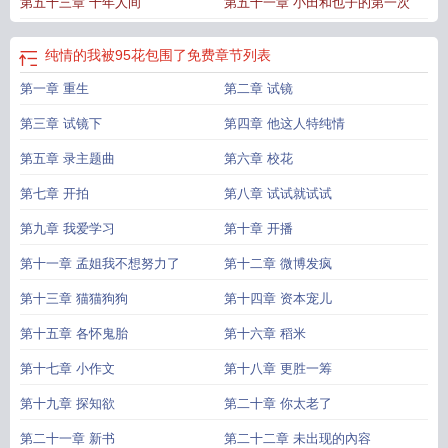
第五十三章 十年人间
第五十一章 小田和也子的第一次
纯情的我被95花包围了免费
章节列表
第一章 重生
第二章 试镜
第三章 试镜下
第四章 他这人特纯情
第五章 录主题曲
第六章 校花
第七章 开拍
第八章 试试就试试
第九章 我爱学习
第十章 开播
第十一章 孟姐我不想努力了
第十二章 微博发疯
第十三章 猫猫狗狗
第十四章 资本宠儿
第十五章 各怀鬼胎
第十六章 稻米
第十七章 小作文
第十八章 更胜一筹
第十九章 探知欲
第二十章 你太老了
第二十一章 新书
第二十二章 未出现的內容