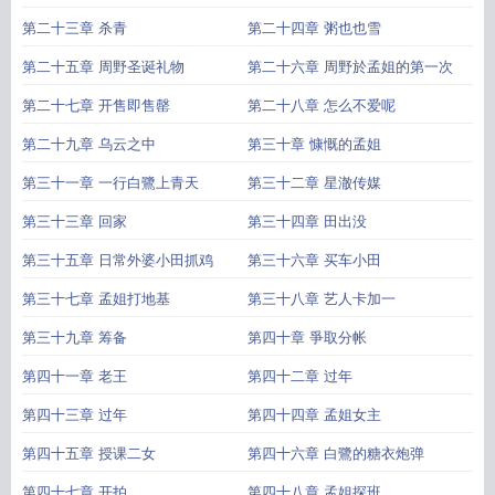
第二十三章 杀青
第二十四章 粥也也雪
第二十五章 周野圣诞礼物
第二十六章 周野於孟姐的第一次
第二十七章 开售即售罄
第二十八章 怎么不爱呢
第二十九章 乌云之中
第三十章 慷慨的孟姐
第三十一章 一行白鷺上青天
第三十二章 星澈传媒
第三十三章 回家
第三十四章 田出没
第三十五章 日常外婆小田抓鸡
第三十六章 买车小田
第三十七章 孟姐打地基
第三十八章 艺人卡加一
第三十九章 筹备
第四十章 爭取分帐
第四十一章 老王
第四十二章 过年
第四十三章 过年
第四十四章 孟姐女主
第四十五章 授课二女
第四十六章 白鷺的糖衣炮弹
第四十七章 开拍
第四十八章 孟姐探班