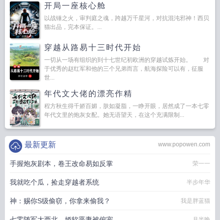
开局一座核心舱
以战锤之火，审判庭之魂，跨越万千星河，对抗混沌邪神！西贝
猫出品，完本保证。...
穿越从路易十三时代开始
一切从一场有组织的到十七世纪初欧洲的穿越试炼开始。 对
于优秀的赵红军和他的三个兄弟而言，航海探险可以有，征服
世...
年代文大佬的漂亮作精
程方秋生得千娇百媚，肤如凝脂，一睁开眼，居然成了一本七零
年代文里的炮灰女配。她无语望天，在这个充满限制...
最新更新
www.popowen.com
手握炮灰剧本，卷王改命易如反掌
荣一一
我就吃个瓜，捡走穿越者系统
半步年华
神：赐你S级偷窃，你拿来偷我？
我是胖蓝猫
七零随军大西北，娇软恶妻被偏宠
月半晚