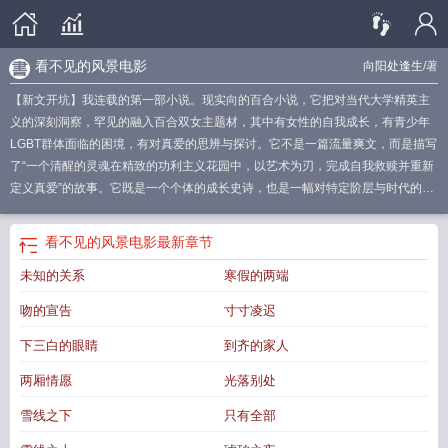
看不见的风景电影
向阳处逢生
/著
【新文开坑】我连载的第一部小说。现实向的百合小说，它把对当代大学精英主
义的深刻洞察，罕见的融入百合双女主题材，其中有女性的自我成长，有青少年
LGBT群体面临的困境，有对真爱的思辨与探讨。它不是一篇流量爽文，而是描写
了“一个清醒的灵魂在精致的功利主义花园中，以艺术为刃，完成自我救赎并重新
定义真爱”的故事。它既是一个个体的成长史诗，也是一幅对特定阶层与时代的画
像。【文案】热爱美术的顾未晞在家人的安排下，从南方小城“水城”考入北京顶尖
理工学府“镜海学院”，带着一身洗得发白的衣裳和一本不敢示人的素描本，踏入了
看不见的风景电影
最新章节
一个全然陌生的世界。。“镜海学院”——国家最高权力机构“定国台”唯一创办的院
未知的关系
寒假的两端
校，也是毕业后入职“定国台”的唯一通道。人人皆知：从这里毕业，半只脚已踏入
顶级权力场。所以大一新生就懂得——进学生会，是为了搭上老师的资源桥梁；
吻的宣告
寸寸凌迟
进团总支，是为了提前接触“定国台”的领导；恋爱，是为了在最年轻的年纪，完成
最精准的利益绑定。她遇见了许清浅——那个有着初恋般干净脸庞、会在深夜和
下三白的眼睛
到齐的家人
她聊梵高与《卡罗尔》的女孩。顾未晞曾以为这是命运馈赠给自己的灵魂相遇，
两厢情愿
光落别处
她发誓，要付出自己所有的爱，换许清浅给自己爱。她遇见了谢之洲——那个永
远穿着熨帖衬衫、微笑弧度恰到好处的大二学长。他会在人群散去后，冷静低沉
雪线之下
只有全部
地说：“顾未晞，既然你不懂镜海的游戏规则，那么我来教你。”直到钟晏旎对她伸