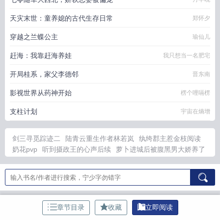
天灾末世：童养媳的古代生存日常
郑怀夕
穿越之兰蝶公主
瑜仙儿
赶海：我靠赶海养娃
我只想当一名肥宅
开局桂系，家父李德邻
晋东南
影视世界从药神开始
楞个哩嗝楞
支柱计划
宇宙在熵增
剑三寻觅踪迹二
陆青云重生作者林若岚
纨绔郡主惹金枝阅读
奶花pvp
听到摄政王的心声后续
萝卜进城后被腹黑男大娇养了
晋江是年上吗
叶枫苏嫣然精彩章节
收徒万倍返还徒弟筑基我成
仙短剧
撩得美人心gl番外免费阅读全文最新章节
剑三寻觅踪迹
二什么时候刷新事件
收徒万法宗
纨绔郡主哪家强
重生陆青云林
若岚顶点
赛博修行
废柴Tv
妹妹粘人怎么办
收徒万倍返还古
河
寻侠游戏攻略
完结版收徒增寿炼气飞升
顾澜亭石韫玉番外资
章节目录
收藏
立即阅读
源148到150
雪尽春迟
《绯色的邀请函
不期而逾
与你疯狂