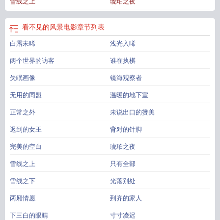
雪线之上
琥珀之夜
出手——那个五官明媚大气、高挑出众的传奇学姐，那个家族能为镜海捐楼、大
一就作为学生代表参访“定国台”的权贵之女，那个总是能成为所有人目光焦点的校
园风云人物。人人都说钟晏旎玩世不恭，情人更迭更是如同四季轮转。但只有离
看不见的风景电影
章节列表
得够近的人才看得清——她唇角永远噙着的那点笑意，不是欢愉，是厌倦。她在
白露未晞
浅光入晞
那场仪式上，在人群中央，在所有人的注视下，指尖拂过顾未晞的下巴：“吻我。
从此以后，镜海没人敢再说你半个字。”那是一个交易：钟晏旎给顾未晞庇护、资
两个世界的访客
谁在执棋
源、通向艺术世界的门票。顾未晞要做的，是扮演“女王的新宠”，成为这盘棋局里
最光洁的棋子。“要么学会游戏规则，要么彻底离开游戏。”钟晏旎这样告诉她。可
失眠画像
镜海观察者
当顾未晞终于看清这座花园里每朵花都在表演绽放，每片叶子都在计算阳光时
无用的同盟
温暖的地下室
——她拿起画笔，画下了第一道裂缝。「你要屋檐下的安全，还是暴雨里的自
由？」「我要画下所有看不见的风。」——#她最终没有成为任何人，她成为了她
正常之外
未说出口的赞美
自己#爱不是荷尔蒙的滤镜，也不是救赎，是看清残缺与不完美后的理解与共生
看
迟到的女王
背对的针脚
不见的风险就是最大的风险
看不见的风景教育警示片
看不见的风景微电影在线
观看
看不见的风景简谱
看不见的风景电视剧
看不见的风景
看不见的风景微电
完美的空白
琥珀之夜
影观后感
看不见的风景是什么意思
看不见的风景歌词是什么意思
看不见的风景
雪线之上
只有全部
电影
看不见的风景许嵩
看不见的风景吉他谱
看不见的风景微电影
看不见的风
景决定了看得见的风景
看不见的风景许嵩无损
看不见的风险
看不见的风在
雪线之下
光落别处
吹
看不见的风景观后感
看不见的风景作文600字
看不见的风怎么画
看不见的
风景歌词
看不见的风景电影在线观看
看不见的风雪是什么歌
两厢情愿
到齐的家人
下三白的眼睛
寸寸凌迟