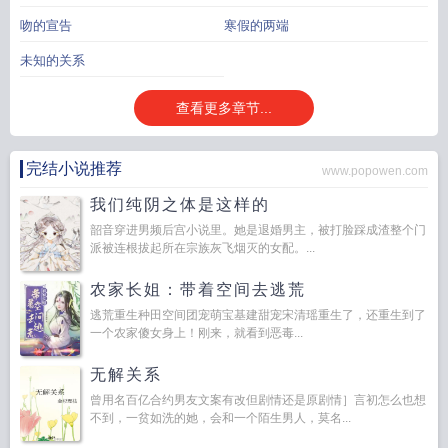
吻的宣告
寒假的两端
未知的关系
查看更多章节...
完结小说推荐
www.popowen.com
我们纯阴之体是这样的
韶音穿进男频后宫小说里。她是退婚男主，被打脸踩成渣整个门
派被连根拔起所在宗族灰飞烟灭的女配。...
农家长姐：带着空间去逃荒
逃荒重生种田空间团宠萌宝基建甜宠宋清瑶重生了，还重生到了
一个农家傻女身上！刚来，就看到恶毒...
无解关系
曾用名百亿合约男友文案有改但剧情还是原剧情］言初怎么也想
不到，一贫如洗的她，会和一个陌生男人，莫名...