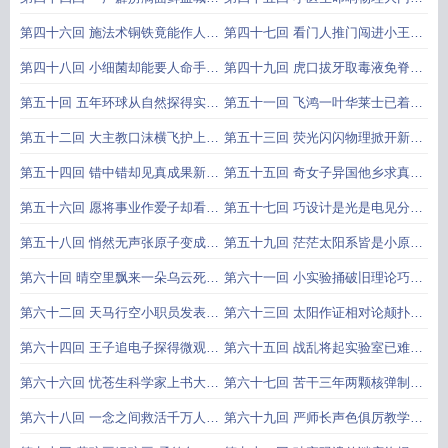
体的发现
素周期律的发现
利万贯资财留作基金励后人强力安
酒匠发现科学新理能量守恒和转化
第四十六回 施法术铜铁竟能作人语
第四十七回 看门人推门闯进小王国
全炸药的发明
定律的发现
用心机棉线也会放光明电灯的发明
磨镜翁窥镜发现微生物微生物的发
第四十八回 小细菌却能要人命手术
第四十九回 虎口拔牙取毒液免脊烧
现
刀竟是杀人刀微生物学的开创
炼制疫苗狂犬病的根治
第五十回 五年环球从自然探得实际
第五十一回 飞鸿一叶华莱士已着先
六个便士向爸爸买点时间进化论的
鞭掷笔三叹达尔文欲弃前功进化论
第五十二回 大主教口沫横飞护上帝
第五十三回 荧光闪闪物理掀开新篇
创立
的发表
小斗犬伶牙利爪捍新论进化论的传
白骨森森美人惊魂落泪X射线的发
第五十四回 错中错却见真成果新发
第五十五回 奇女子异国他乡求真知
播
现
现又有新牺牲天然放射性的发现
好伴侣濡沫相依攻难关镭的发现上
第五十六回 愿将事业作爱子却看名
第五十七回 巧设计是光是电见分晓
利如浮云镭的发现下
细测算质量电量全找到电子的发现
第五十八回 悄然无声张原子变成李
第五十九回 茫茫太阳系皆是小原子
原子喜报忽至化学奖却送物理人原
小小原子内却是太阳系原子核的发
第六十回 晴空里飘来一朵乌云死水
第六十一回 小实验捅破旧理论巧裁
子衰变的发现
现
上吹起一阵清风量子论的产生
缝难补百衲衣以太说的被否定
第六十二回 天马行空小职员发表高
第六十三回 太阳作证相对论颠扑不
论价值连城短论文装备大军狭义相
破纳粹逞凶科学家流亡异国广义相
第六十四回 王子追电子探得微观新
第六十五回 战乱将起实验室已难平
对论的创立
对论的创立
奥秘数学加物理辟出力学新体系量
静为渊驱鱼科学家云集美国原子核
第六十六回 忧苍生科学家上书大总
第六十七回 苦干三年两颗核弹制成
子力学的创立
裂变的发现
统传佳音航海者登上新大陆第一个
功悔恨万分一纸建议致惨祸原子弹
第六十八回 一念之间救活千万人十
第六十九回 严师长声色俱厉教学子
原子反应堆的诞生
的爆炸