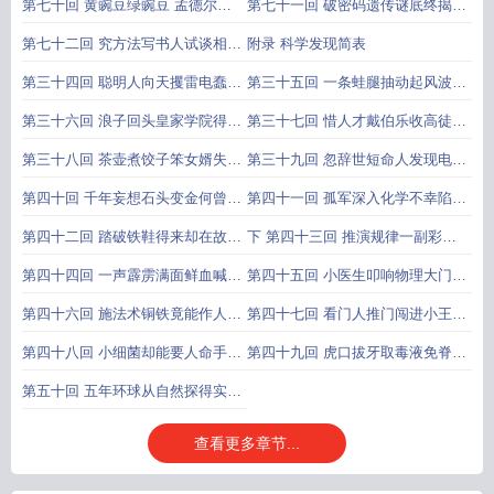
年接力功到自然成抗菌素的发现
慈老翁语重心长勉后人条件反射学
第七十回 黄豌豆绿豌豆 孟德尔详
第七十一回 破密码遗传谜底终揭晓
说的创立
察父和子红果蝇白果蝇 摩尔根细究
大融合科学深处无疆界生命科学的
第七十二回 究方法写书人试谈相似
附录 科学发现简表
雌与雄遗传学说的创立
发展
论论精神有志者不屈事竟成结束语
第三十四回 聪明人向天攫雷电蠢国
第三十五回 一条蛙腿抽动起风波两
王要改避雷针电的本质的发现
位能人斗法显神通电压的发现
第三十六回 浪子回头皇家学院得奇
第三十七回 惜人才戴伯乐收高徒妒
士功夫到处元素家族添新丁钾钠等
新秀法拉第遭白眼电磁感应的发现
第三十八回 茶壶煮饺子笨女婿失去
第三十九回 忽辞世短命人发现电磁
新元素的发现
讲座实验加方程物理学登上高峰电
波见讣告有志者发明无线电电磁波
第四十回 千年妄想石头变金何曾见
第四十一回 孤军深入化学不幸陷困
磁理论的创立
的发现和使用
一朝点破物质本性各不同原子论的
境天降奇兵物理仗义助其功光谱分
第四十二回 踏破铁鞋得来却在故纸
下 第四十三回 推演规律一副彩牌
创立
析法的创立
堆种瓜得豆辛苦总会有收成惰性气
定乾坤预言未知十种元素都找到元
第四十四回 一声霹雳满面鲜血喊胜
第四十五回 小医生叩响物理大门啤
体的发现
素周期律的发现
利万贯资财留作基金励后人强力安
酒匠发现科学新理能量守恒和转化
第四十六回 施法术铜铁竟能作人语
第四十七回 看门人推门闯进小王国
全炸药的发明
定律的发现
用心机棉线也会放光明电灯的发明
磨镜翁窥镜发现微生物微生物的发
第四十八回 小细菌却能要人命手术
第四十九回 虎口拔牙取毒液免脊烧
现
刀竟是杀人刀微生物学的开创
炼制疫苗狂犬病的根治
第五十回 五年环球从自然探得实际
六个便士向爸爸买点时间进化论的
查看更多章节...
创立