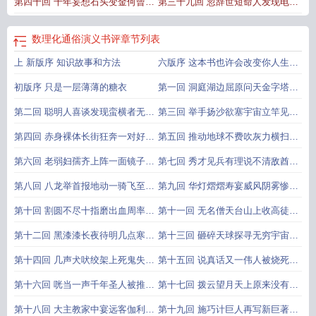
第四十回 千年妄想石头变金何曾见
第三十九回 忽辞世短命人发现电磁
演义值得买吗
数理化通俗演义第一回概括
体的发现
析法的创立
一朝点破物质本性各不同原子论的
波见讣告有志者发明无线电电磁波
数理化通俗演义书评
章节列表
创立
的发现和使用
上 新版序 知识故事和方法
六版序 这本书也许会改变你人生的
方向
初版序 只是一层薄薄的糖衣
第一回 洞庭湖边屈原问天金字塔下
泰氏说地世界是什么
第二回 聪明人喜谈发现蛮横者无理
第三回 举手扬沙欲塞宇宙立竿见影
杀人无理数的发现
可测地周人类第一次测量地球
第四回 赤身裸体长街狂奔一对好友
第五回 推动地球不费吹灰力横扫劲
海边争论比重与浮力的发现
敌才知科学威杠杆原理的发现
第六回 老弱妇孺齐上阵一面镜子退
第七回 秀才见兵有理说不清敌酋来
千军凹面镜的聚光作用
访芳草掩哲人一个科学家的墓碑
第八回 八龙举首报地动一骑飞至判
第九回 华灯熠熠寿宴威风阴雾惨惨
真伪世界上第一台地动仪的诞生
群愚受惊关于月食的一次测报
第十回 割圆不尽十指磨出血周率可
第十一回 无名僧天台山上收高徒智
限青史标美名圆周率是怎样算出来
和尚一把尺子量北斗世界上第一次
第十二回 黑漆漆长夜待明几点寒星
第十三回 砸碎天球探寻无穷宇宙以
的
实测子午线
怯生生新说初出一位巨人日心说的
身燃火照亮后人道路一位科学家的
第十四回 几声犬吠绞架上死鬼失踪
第十五回 说真话又一伟人被烧死摆
创立
殉难
一豆青灯地窖内活人无声第一部人
事实生理科学终问世血液循环的发
第十六回 咣当一声千年圣人被推翻
第十七回 拨云望月天上原来没有天
体解剖书的出版
现
寥寥数语满座论敌皆无言自由落体
衣锦还乡明人也会做蠢事望远镜的
第十八回 大主教家中宴远客伽利略
第十九回 施巧计巨人再写新巨著弄