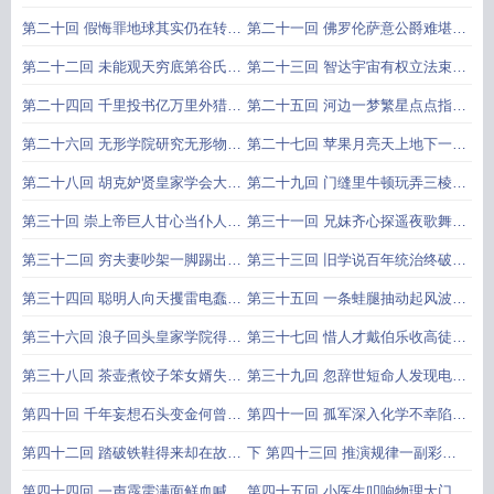
定律的发现
发明
罗马上大当日心说又一次遭禁止
是非主教又出坏主意力学天文学巨
第二十回 假悔罪地球其实仍在转真
第二十一回 佛罗伦萨意公爵难堪马
著对话的问世
宣判冤狱一定三百年科学史上最大
德堡外德皇帝受惊大气压力的发现
第二十二回 未能观天穷底第谷氏临
第二十三回 智达宇宙有权立法束众
的一起迫害案
终相托盯住火星不放开普勒出奇制
星贫病一身无钱糊口死他乡开普勒
第二十四回 千里投书亿万里外猎新
第二十五回 河边一梦繁星点点指坐
胜开普勒第一第二定律的发现
第三定律的发现
星百年假说一夜之间变成真海王星
标船上一觉几个数字缚海盗直角坐
第二十六回 无形学院研究无形物科
第二十七回 苹果月亮天上地下一个
的发现
标系的创立
坛新人脚下有新路波义耳定律与化
样痴女傻男你东我西难成双万有引
第二十八回 胡克妒贤皇家学会大失
第二十九回 门缝里牛顿玩弄三棱镜
学科学的确立
力定律的发现
策哈雷识货又当伯乐又赚钱万有引
小旅店歌德细看少女郎颜色本质的
第三十回 崇上帝巨人甘心当仆人入
第三十一回 兄妹齐心探遥夜歌舞妙
力的公布
第一次突破
歧途半生聪明半生愚神是第一推动
手撷新星天王星的发现
第三十二回 穷夫妻吵架一脚踢出新
第三十三回 旧学说百年统治终破产
的妄说
纺车智瓦特发愤廿年造成蒸汽机引
新原理一时沉埋永放光质量守恒定
第三十四回 聪明人向天攫雷电蠢国
第三十五回 一条蛙腿抽动起风波两
起世界工业革命的两项大发明
律的发现
王要改避雷针电的本质的发现
位能人斗法显神通电压的发现
第三十六回 浪子回头皇家学院得奇
第三十七回 惜人才戴伯乐收高徒妒
士功夫到处元素家族添新丁钾钠等
新秀法拉第遭白眼电磁感应的发现
第三十八回 茶壶煮饺子笨女婿失去
第三十九回 忽辞世短命人发现电磁
新元素的发现
讲座实验加方程物理学登上高峰电
波见讣告有志者发明无线电电磁波
第四十回 千年妄想石头变金何曾见
第四十一回 孤军深入化学不幸陷困
磁理论的创立
的发现和使用
一朝点破物质本性各不同原子论的
境天降奇兵物理仗义助其功光谱分
第四十二回 踏破铁鞋得来却在故纸
下 第四十三回 推演规律一副彩牌
创立
析法的创立
堆种瓜得豆辛苦总会有收成惰性气
定乾坤预言未知十种元素都找到元
第四十四回 一声霹雳满面鲜血喊胜
第四十五回 小医生叩响物理大门啤