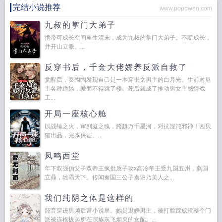
完结小说推荐
www.popowen.com
九叔的掌门大弟子
携带可成长空间重生清末，成为九叔的掌门大弟子。不断成长，
并开山立派。...
反穿书后，千金大佬娇养反派自救了
觉醒后，秦陶陶发现自己是一本穿书文男主的白月光。生前对男
主各种跪舔，爱而不得跳了楼。死后就成了推动男女主感情戏
工...
开局一座核心舱
以战锤之火，审判庭之魂，跨越万千星河，对抗混沌邪神！西贝
猫出品，完本保证。...
凤鸣西堂
年下双强伪父子双帝王疯批质子攻x高冷帝王受九国五州，燕国
立鼎，雄霸天下。传闻秦国三公子秦诏乃美人之...
我们纯阴之体是这样的
韶音穿进男频后宫小说里。她是退婚男主，被打脸踩成渣整个门
派被连根拔起所在宗族灰飞烟灭的女配。...