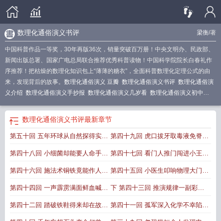
数理化通俗演义书评
梁衡
/著
中国科普作品一等奖，30年再版36次，销量突破百万册！中央文明办、民政部、
新闻出版总署、国家广电总局联合推荐优秀科普读物！中国科学院院长白春礼作
序推荐！把枯燥的数理化知识包上“薄薄的糖衣”，全面科普数理化定理公式的由
来，发现背后的故事。
数理化通俗演义 豆瓣
数理化通俗演义书评
数理化通俗演
义介绍
数理化通俗演义手抄报
数理化通俗演义几岁看
数理化通俗演义初中
版
数理化通俗演义 梁衡
数理化通俗演义的手抄报
数理化通俗演义作者
数理化
通俗演义每回概括
数理化通俗演义目录
数理化通俗演义读书小报
数理化通俗演
数理化通俗演义书评
最新章节
义读后感
数理化通俗演义哪个出版社的好
数理化通俗演义读后感500字
数理化
第五十回 五年环球从自然探得实际
第四十九回 虎口拔牙取毒液免脊烧
通俗演义买哪个版本好
数理化通俗演义怎么样
数理化通俗演义好书推荐
数理化
通俗演义读后感600字
数理化通俗演义 播客
数理化通俗演义豆瓣
数理化通俗演
六个便士向爸爸买点时间进化论的
炼制疫苗狂犬病的根治
第四十八回 小细菌却能要人命手术
第四十七回 看门人推门闯进小王国
义 百度
梁衡数理化通俗演义
数理化通俗演义哪个版本好些
数理化通俗演义摘
创立
抄
刀竟是杀人刀微生物学的开创
数理化通俗演义pdf
数理化通俗演义推荐语
磨镜翁窥镜发现微生物微生物的发
数理化通俗演义小报
数理化通俗
第四十六回 施法术铜铁竟能作人语
第四十五回 小医生叩响物理大门啤
演义图片
数理化通俗演义有用吗
数理化通俗演义读书笔记800字
数理化通俗演
现
用心机棉线也会放光明电灯的发明
酒匠发现科学新理能量守恒和转化
第四十四回 一声霹雳满面鲜血喊胜
下 第四十三回 推演规律一副彩牌
义作者简介
数理化通俗演义的弊端
数理化通俗演义内容简介
数理化通俗演义三
个版本哪个好
数理化通俗演义手抄报图片
数理化通俗演义手抄报简单又漂亮
数
定律的发现
利万贯资财留作基金励后人强力安
定乾坤预言未知十种元素都找到元
第四十二回 踏破铁鞋得来却在故纸
第四十一回 孤军深入化学不幸陷困
理化通俗演义初中生读哪个版本
数理化通俗演义读后感600字左右
数理化通俗
全炸药的发明
素周期律的发现
堆种瓜得豆辛苦总会有收成惰性气
境天降奇兵物理仗义助其功光谱分