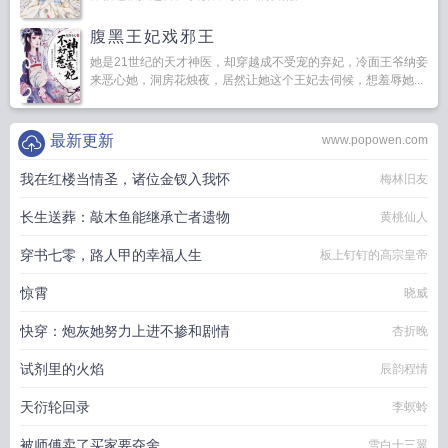
腹黑王妃戏邪王
她是21世纪的天才神医，却穿越成不受宠的弃妃，冷面王爷纳妾
来恶心她，洞房花烛夜，居然让她这个王妃去伺候，想羞辱她...
最新更新
www.popowen.com
我在红楼当情圣，诸位金钗入我怀
梅林旧友
长生送葬：敲木鱼能继承亡者遗物
黄桃仙人
穿书七零，路人甲的幸福人生
板上钉钉的高宗皇帝
惊霄
晓威
快穿：炮灰她努力上进不掺和剧情
杏折晚
试剂里的火焰
辰韵程情
天衍轮回录
李螟蛉
被师傅卖了买家要夺舍
雪白十三翼