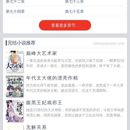
第七十二章
第七十三章
第七十四章
第七十五章
查看更多章节...
完结小说推荐
www.popowen.com
巅峰大艺术家
一事无成的单身大龄男马大宽，在饭局上喝了假酒，一醉梦回16
年前，变成大一新生，那些褪色的梦想和遗憾，终于有了大展...
年代文大佬的漂亮作精
程方秋生得千娇百媚，肤如凝脂，一睁开眼，居然成了一本七零
年代文里的炮灰女配。她无语望天，在这个充满限制...
腹黑王妃戏邪王
她是21世纪的天才神医，却穿越成不受宠的弃妃，冷面王爷纳妾
来恶心她，洞房花烛夜，居然让她这个王妃去伺候，想羞辱她...
无解关系