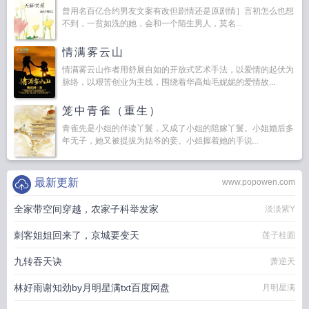
曾用名百亿合约男友文案有改但剧情还是原剧情］言初怎么也想
不到，一贫如洗的她，会和一个陌生男人，莫名...
情满雾云山
情满雾云山作者用舒展自如的开放式艺术手法，以爱情的起伏为
脉络，以艰苦创业为主线，围绕着华高灿毛妮妮的爱情故...
笼中青雀（重生）
青雀先是小姐的伴读丫鬟，又成了小姐的陪嫁丫鬟。小姐婚后多
年无子，她又被提拔为姑爷的妾。小姐握着她的手说...
最新更新
www.popowen.com
全家带空间穿越，农家子科举发家
淡淡紫Y
刺客姐姐回来了，京城要变天
莲子桂圆
九转吞天诀
萧逆天
林好雨谢知劲by月明星满txt百度网盘
月明星满