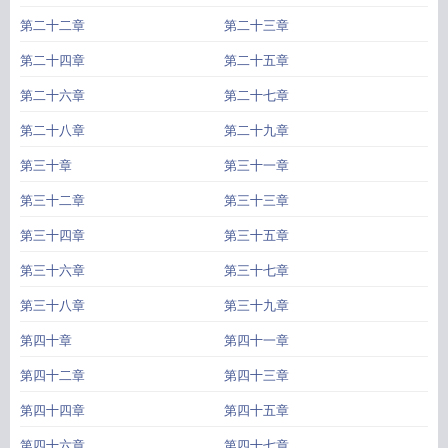
第二十二章
第二十三章
第二十四章
第二十五章
第二十六章
第二十七章
第二十八章
第二十九章
第三十章
第三十一章
第三十二章
第三十三章
第三十四章
第三十五章
第三十六章
第三十七章
第三十八章
第三十九章
第四十章
第四十一章
第四十二章
第四十三章
第四十四章
第四十五章
第四十六章
第四十七章