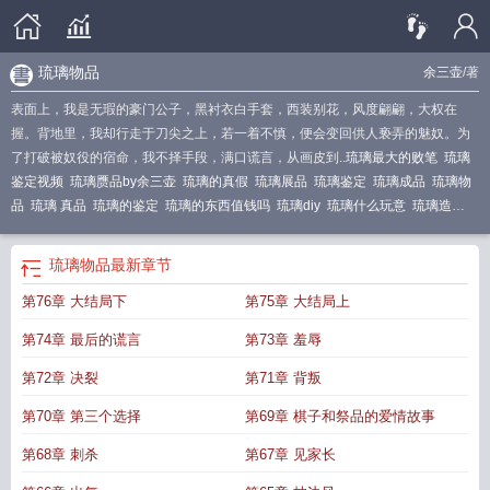
琉璃物品
余三壶
/著
表面上，我是无瑕的豪门公子，黑衬衣白手套，西装别花，风度翩翩，大权在
握。背地里，我却行走于刀尖之上，若一着不慎，便会变回供人亵弄的魅奴。为
了打破被奴役的宿命，我不择手段，满口谎言，从画皮到..
琉璃最大的败笔
琉璃
鉴定视频
琉璃赝品by余三壶
琉璃的真假
琉璃展品
琉璃鉴定
琉璃成品
琉璃物
品
琉璃 真品
琉璃的鉴定
琉璃的东西值钱吗
琉璃diy
琉璃什么玩意
琉璃造
假
琉璃鉴赏
琉璃物品
最新章节
第76章 大结局下
第75章 大结局上
第74章 最后的谎言
第73章 羞辱
第72章 决裂
第71章 背叛
第70章 第三个选择
第69章 棋子和祭品的爱情故事
第68章 刺杀
第67章 见家长