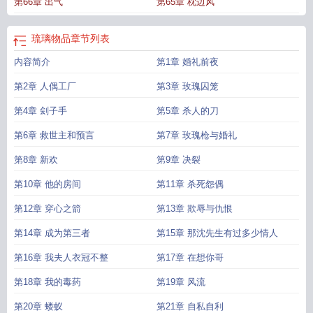
第66章 出气
第65章 枕边风
琉璃物品
章节列表
内容简介
第1章 婚礼前夜
第2章 人偶工厂
第3章 玫瑰囚笼
第4章 刽子手
第5章 杀人的刀
第6章 救世主和预言
第7章 玫瑰枪与婚礼
第8章 新欢
第9章 决裂
第10章 他的房间
第11章 杀死怨偶
第12章 穿心之箭
第13章 欺辱与仇恨
第14章 成为第三者
第15章 那沈先生有过多少情人
第16章 我夫人衣冠不整
第17章 在想你哥
第18章 我的毒药
第19章 风流
第20章 蝼蚁
第21章 自私自利