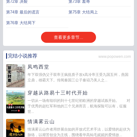
第72章 决裂
第73章 羞辱
第74章 最后的谎言
第75章 大结局上
第76章 大结局下
查看更多章节...
完结小说推荐
www.popowen.com
凤鸣西堂
年下双强伪父子双帝王疯批质子攻x高冷帝王受九国五州，燕国
立鼎，雄霸天下。传闻秦国三公子秦诏乃美人之...
穿越从路易十三时代开始
一切从一场有组织的到十七世纪初欧洲的穿越试炼开始。 对
于优秀的赵红军和他的三个兄弟而言，航海探险可以有，征服
世...
情满雾云山
情满雾云山作者用舒展自如的开放式艺术手法，以爱情的起伏为
脉络，以艰苦创业为主线，围绕着华高灿毛妮妮的爱情故...