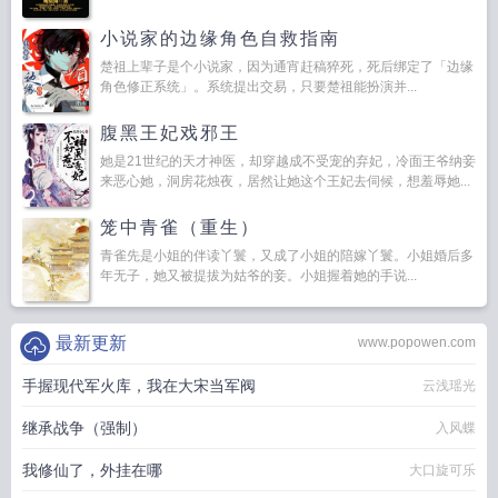
小说家的边缘角色自救指南
楚祖上辈子是个小说家，因为通宵赶稿猝死，死后绑定了「边缘
角色修正系统」。系统提出交易，只要楚祖能扮演并...
腹黑王妃戏邪王
她是21世纪的天才神医，却穿越成不受宠的弃妃，冷面王爷纳妾
来恶心她，洞房花烛夜，居然让她这个王妃去伺候，想羞辱她...
笼中青雀（重生）
青雀先是小姐的伴读丫鬟，又成了小姐的陪嫁丫鬟。小姐婚后多
年无子，她又被提拔为姑爷的妾。小姐握着她的手说...
最新更新
www.popowen.com
手握现代军火库，我在大宋当军阀
云浅瑶光
继承战争（强制）
入风蝶
我修仙了，外挂在哪
大口旋可乐