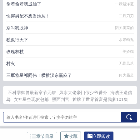
偷着偷着我成仙了
一颗紫洋葱
快穿男配不想当炮灰！
二月刀刀
别叫我股神
阳关卖菜的
独孤行天下
水果药丸
玫瑰权杖
美娇娥
村火
无骨凤爪
三军将星祁同伟！横推汉东赢麻了
何为霸道
不科学御兽最新章节无错
风水大佬豪门假少爷番外
海贼王送信
鸟
女神星空现货包邮
黑面判官
摊牌了世界首富是我爹101集
修仙大佬归来儿孙满堂
我的精神家园PDF
二嫁简介
法脉黑判
官在线阅读
千夜同人笔趣阁
掉头发是啥原因
法脉黑判官百科
火影忍者白发人物有谁
海贼王鸟人叫什么意思
露水情缘的文案
简短
离婚后绝美妻子叶尘
爹说他是重生TXT
法脉黑判官免费观
看
露水情书 昭斓 宋伯清
如风有信
霸总白月光回国，替身他不
章节目录
收藏
立即阅读