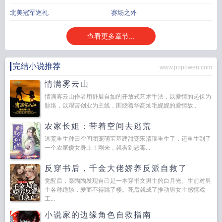
北美冠军巡礼
赛场之外
查看更多章节...
完结小说推荐
www.popowen.com
情满雾云山
情满雾云山作者用舒展自如的开放式艺术手法，以爱情的起伏为
脉络，以艰苦创业为主线，围绕着华高灿毛妮妮的爱情故...
农家长姐：带着空间去逃荒
逃荒重生种田空间团宠萌宝基建甜宠宋清瑶重生了，还重生到了
一个农家傻女身上！刚来，就看到恶毒...
反穿书后，千金大佬娇养反派自救了
觉醒后，秦陶陶发现自己是一本穿书文男主的白月光。生前对男
主各种跪舔，爱而不得跳了楼。死后就成了推动男女主感情戏
工...
小说家的边缘角色自救指南