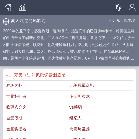
夏天吹过的风歌词
小舟永不靠岸
/著
2003年的亚平宁，盛夏热烈，晚风绵长。远道而来的巴西少年卡卡，给费德里科
的生活带来了崭新的变化。二人在AC米兰携手并进。首秀之夜，一次破门，少年
相拥于绿茵荣光。顺境时，他为他输送利刃；逆境时，他为他守住退路。从并肩
破局，到共扛深渊，二人坦然认清心意，彼此支撑携手前行。红黑战袍起落之
间，是两个少年跨越迷惘、互为救赎的长久羁绊。CP:卡卡×费德里科自割腿肉，
为爱发电，如果有足球相关竞技问题欢迎指出。作者是卡子人蜜，一切为剧情服
务，会魔改部分赛事（提前致歉）
夏天吹过的风歌词
夏风吹过的地方
风吹夏
夏天吹过的风歌词
最新章节
天
夏风歌词风吹过
夏天吹过的风
夏风吹过的诗
风吹过夏天
夏风吹过的地方怎
赛场之外
北美冠军巡礼
么样了
盛夏吹过的风
夏日的风吹过
夏风吹的感觉的句子
夏风吹过的说说
夏风
一吹歌曲
夏风吹过来的感觉
吹过夏天的风下一句
夏天风吹过
世界杯征召
伊斯坦布尔
欧冠八分之一
vs莱切
金童假期
经纪人
金童奖提名
比赛与圣诞