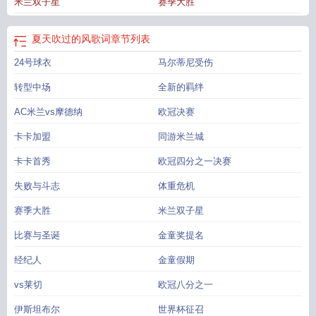
米兰双子星
赛季大胜
夏天吹过的风歌词
章节列表
24号球衣
马尔蒂尼受伤
转型中场
全新的羁绊
AC米兰vs摩德纳
欧冠决赛
卡卡加盟
同游米兰城
卡卡首秀
欧冠四分之一决赛
失败与斗志
体重危机
赛季大胜
米兰双子星
比赛与圣诞
金童奖提名
经纪人
金童假期
vs莱切
欧冠八分之一
伊斯坦布尔
世界杯征召