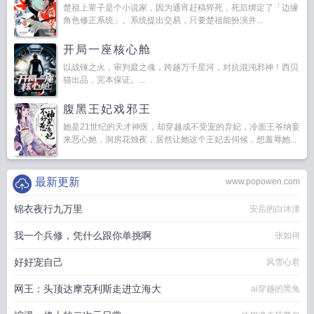
楚祖上辈子是个小说家，因为通宵赶稿猝死，死后绑定了「边缘
角色修正系统」。系统提出交易，只要楚祖能扮演并...
开局一座核心舱
以战锤之火，审判庭之魂，跨越万千星河，对抗混沌邪神！西贝
猫出品，完本保证。...
腹黑王妃戏邪王
她是21世纪的天才神医，却穿越成不受宠的弃妃，冷面王爷纳妾
来恶心她，洞房花烛夜，居然让她这个王妃去伺候，想羞辱她...
最新更新
www.popowen.com
锦衣夜行九万里
安岳的白沐潼
我一个兵修，凭什么跟你单挑啊
张如何
好好宠自己
风雪心君
网王：头顶达摩克利斯走进立海大
ai穿越的黑兔