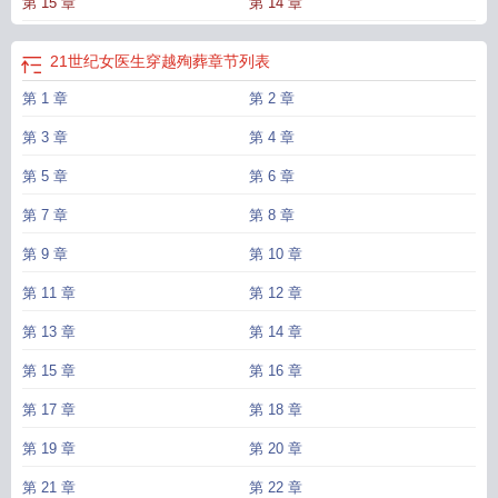
第 15 章
第 14 章
字
女医生穿越排行
23世纪女医生穿越的书
女医生穿越经典文
穿越18世纪女医
生十荒人
女医生穿越的有哪些
21世纪女医生穿越剧
医生穿越19世纪英国的
穿
越18世纪女医生的
21世纪女医生穿越到70年代
21世纪女医穿越古代
穿越女医
21世纪女医生穿越殉葬
章节列表
生的免费
21世纪女医学生穿越古代
穿越女医生
穿越18世纪女医生TXT
21世纪
第 1 章
第 2 章
外科女医生穿越回古代
穿越十八世纪英国
穿越女医生的
现代女医生穿越
第 3 章
第 4 章
第 5 章
第 6 章
第 7 章
第 8 章
第 9 章
第 10 章
第 11 章
第 12 章
第 13 章
第 14 章
第 15 章
第 16 章
第 17 章
第 18 章
第 19 章
第 20 章
第 21 章
第 22 章