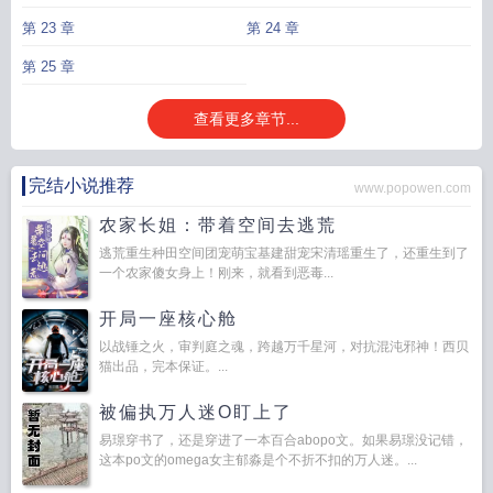
第 23 章
第 24 章
第 25 章
查看更多章节...
完结小说推荐
www.popowen.com
农家长姐：带着空间去逃荒
逃荒重生种田空间团宠萌宝基建甜宠宋清瑶重生了，还重生到了
一个农家傻女身上！刚来，就看到恶毒...
开局一座核心舱
以战锤之火，审判庭之魂，跨越万千星河，对抗混沌邪神！西贝
猫出品，完本保证。...
被偏执万人迷O盯上了
易璟穿书了，还是穿进了一本百合abopo文。如果易璟没记错，
这本po文的omega女主郁淼是个不折不扣的万人迷。...