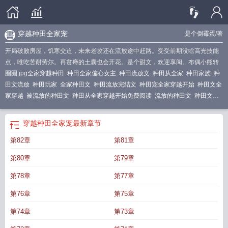
穿越种田全家宠
是个倒霉蛋
/著
开局破败房屋，饥寒交迫，未来老攻还在流放途中赶路。受受前期没啥高光技能
点，唯吃苦耐劳尔。再贫瘠的土囊也会开花。是个甜文，欢迎享阅。布偶小熊转
圈圈.jpg
全家穿越种田
种田全家偏心女主
种田流放文
种田从全家
种田家族
种
田文流放
种田玩家
全家种田文
种田流放完结文
种田宠全家穿越开始
种田文全
家穿越
被流放的种田文
种田从全家穿越开始免费阅读
流放的种田文
种田文带
领全家致富
全家宠儿
种田甜文
种田文全家宠女主
种田从全家穿越
种田np女主
家被陷害流放
种田流放怀孕生.包子
种田文女主被全家人宠
种田文我全家都是
穿越种田全家宠
最新章节
穿来的
穿越种田全家宠
种田家族文
种田流玩家
种田文带着全家发家致富
种田
第82章
第81章
文全家宠
种田流放
种田回家
全家穿越去种田
第80章
第79章
第78章
第77章
第76章
第75章
第74章
第73章