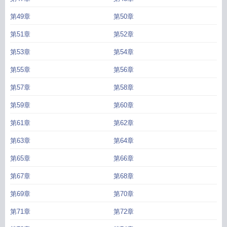
第49章
第50章
第51章
第52章
第53章
第54章
第55章
第56章
第57章
第58章
第59章
第60章
第61章
第62章
第63章
第64章
第65章
第66章
第67章
第68章
第69章
第70章
第71章
第72章