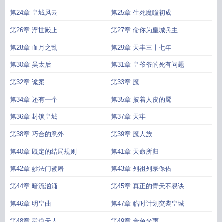
第24章 皇城风云
第25章 生死魔瞳初成
第26章 浮世殿上
第27章 命你为皇城兵主
第28章 血月之乱
第29章 天丰三十七年
第30章 吴太后
第31章 皇爷爷的死有问题
第32章 诡案
第33章 魇
第34章 还有一个
第35章 披着人皮的魇
第36章 封锁皇城
第37章 天牢
第38章 巧合的意外
第39章 魇人族
第40章 既定的结局规则
第41章 天命所归
第42章 妙法门被屠
第43章 列祖列宗保佑
第44章 暗流汹涌
第45章 真正的青天不易诀
第46章 明皇曲
第47章 临时计划突袭皇城
第48章 武道天人
第49章 金色光雨