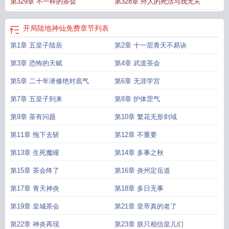
第329章 不一样的茶会
第328章 外人的死活与我无关
开局陆地神仙免费
章节列表
第1章 五皇子陆辰
第2章 十一层青天不易诀
第3章 恐怖的天赋
第4章 武道茶会
第5章 二十年潜修绝对底气
第6章 无涯学宫
第7章 五皇子到来
第8章 护体罡气
第9章 茶有问题
第10章 繁花无形剑域
第11章 拖下去斩
第12章 不重要
第13章 生死魔瞳
第14章 多事之秋
第15章 茶会终了
第16章 炎州定岳道
第17章 青天神炎
第18章 多日无事
第19章 皇城茶会
第21章 皇帝真的老了
第22章 神炎再现
第23章 朕只相信皇儿们