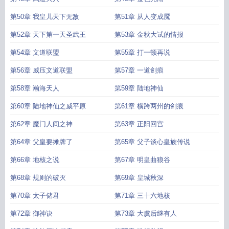
第50章 我皇儿天下无敌
第51章 从人变成魇
第52章 天下第一天圣武王
第53章 金秋大试的情报
第54章 文道联盟
第55章 打一顿再说
第56章 威压文道联盟
第57章 一道剑痕
第58章 瀚海天人
第59章 陆地神仙
第60章 陆地神仙之威平原
第61章 横跨两州的剑痕
第62章 魔门人间之神
第63章 正阳回宫
第64章 父皇要摊牌了
第65章 父子谈心皇族传说
第66章 地核之说
第67章 明皇曲狼谷
第68章 规则的破灭
第69章 皇城秋深
第70章 太子储君
第71章 三十六地核
第72章 御神诀
第73章 大虞后继有人