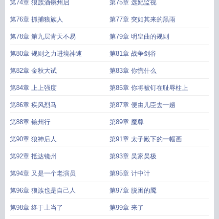
第74章 狼族酒镜州启
第75章 选妃监视
第76章 抓捕狼族人
第77章 突如其来的黑雨
第78章 第九层青天不易
第79章 明皇曲的规则
第80章 规则之力进境神速
第81章 战争剑谷
第82章 金秋大试
第83章 你慌什么
第84章 上上强度
第85章 你将被钉在耻辱柱上
第86章 疾风烈马
第87章 便由儿臣去一趟
第88章 镜州行
第89章 魔尊
第90章 狼神后人
第91章 太子殿下的一幅画
第92章 抵达镜州
第93章 吴家吴极
第94章 又是一个老演员
第95章 计中计
第96章 狼族也是自己人
第97章 脱困的魇
第98章 终于上当了
第99章 来了