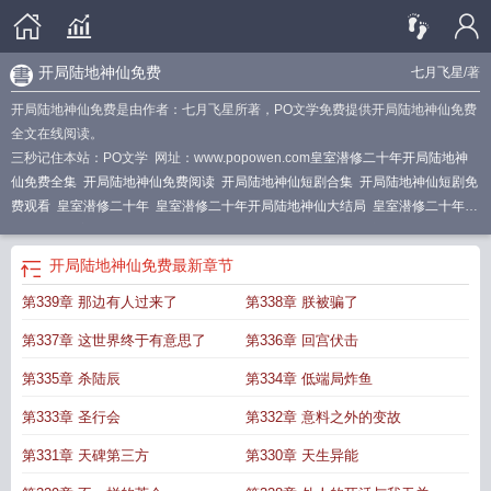
开局陆地神仙免费
七月飞星
/著
开局陆地神仙免费是由作者：七月飞星所著，PO文学免费提供开局陆地神仙免费
全文在线阅读。
三秒记住本站：PO文学 网址：www.popowen.com
皇室潜修二十年开局陆地神
仙免费全集
开局陆地神仙免费阅读
开局陆地神仙短剧合集
开局陆地神仙短剧免
费观看
皇室潜修二十年
皇室潜修二十年开局陆地神仙大结局
皇室潜修二十年开
局陆地神仙完整版
开局陆地神仙短剧在线观看
开局陆地神仙演员表
开局陆地神
仙 短剧
开局陆地神仙陆辰动漫
皇室潜修二十年开局陆地神仙视频
开局陆地神
开局陆地神仙免费
最新章节
仙免费观看
开局陆地神仙主演
开局陆地神仙演员
开局陆地神仙
皇室潜修二十
第339章 那边有人过来了
第338章 朕被骗了
年开局陆地神仙
皇室潜修二十年开局陆地神仙在线观看
开局陆地神仙番茄
开局
陆地神仙短剧
开局陆地神仙大结局
开局陆地神仙陆辰
开局陆地神仙短剧免
第337章 这世界终于有意思了
第336章 回宫伏击
费
开局陆地神仙陆辰笔趣阁
皇室潜修二十年开局陆地神仙陆辰
开局陆地神仙短
剧全集
皇室潜修二十年开局陆地神仙免费观看
开局陆地神仙最
皇室潜修二十年
第335章 杀陆辰
第334章 低端局炸鱼
开局陆地神仙短剧
开局陆地神仙七月飞星
开局陆地神仙在线观看
皇室潜修二十
第333章 圣行会
第332章 意料之外的变故
年开局陆地神仙短剧在线播放
开局陆地神仙爆火短剧
开局陆地神仙短视频
开局
陆地神仙免费
开局陆地神仙笔趣阁
开局陆地神仙最新
开局陆地神仙陆辰短
第331章 天碑第三方
第330章 天生异能
剧
开局陆地神仙百度百科