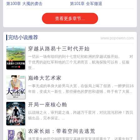
第100章 大魇的袭击
第101章 全军撤退
查看更多章节...
完结小说推荐
www.popowen.com
穿越从路易十三时代开始
一切从一场有组织的到十七世纪初欧洲的穿越试炼开始。 对
于优秀的赵红军和他的三个兄弟而言，航海探险可以有，征服
世...
巅峰大艺术家
一事无成的单身大龄男马大宽，在饭局上喝了假酒，一醉梦回16
年前，变成大一新生，那些褪色的梦想和遗憾，终于有了大展...
开局一座核心舱
以战锤之火，审判庭之魂，跨越万千星河，对抗混沌邪神！西贝
猫出品，完本保证。...
农家长姐：带着空间去逃荒
逃荒重生种田空间团宠萌宝基建甜宠宋清瑶重生了，还重生到了