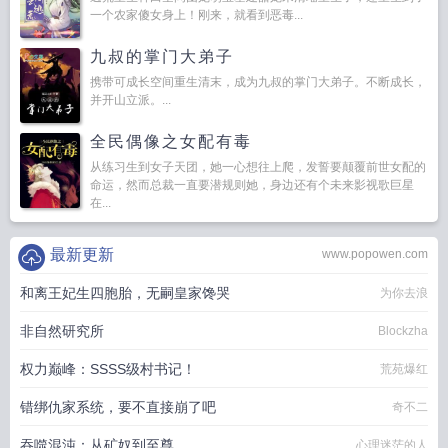
一个农家傻女身上！刚来，就看到恶毒...
九叔的掌门大弟子
携带可成长空间重生清末，成为九叔的掌门大弟子。不断成长，
并开山立派。...
全民偶像之女配有毒
从练习生到女子天团，她一心想往上爬，发誓要颠覆前世女配的
命运，然而总裁一直要潜规则她，身边还有个未来影视歌巨星
在...
最新更新
www.popowen.com
和离王妃生四胞胎，无嗣皇家馋哭
为你去浪
非自然研究所
Blockzha
权力巅峰：SSSS级村书记！
荒苑爆红
错绑仇家系统，要不直接崩了吧
奇不二
吞噬混沌：从矿奴到至尊
心理迷茫的人