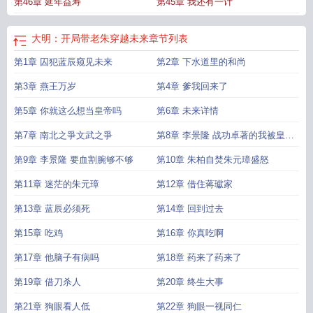
第46章 延年益寿
第45章 我还有一计
大明：开局带老朱穿越未来
章节列表
第1章 囚犯蓝辰窥见未来
第2章 下水道里的和尚
第3章 燕王万岁
第4章 爹我回来了
第5章 你就这么想当皇帝吗
第6章 未来详情
第7章 南北之爭文武之爭
第8章 李景隆 战功卓著的我被皇帝
忌惮了
第9章 李景隆 要血割腕够不够
第10章 朱柏自焚朱元璋盛怒
第11章 迷茫的朱元璋
第12章 借住蒋瓛家
第13章 蓝辰必须死
第14章 回到过去
第15章 吃鸡
第16章 你真吃啊
第17章 他脑子有病吗
第18章 药来了药来了
第19章 借刀杀人
第20章 终生大事
第21章 狗眼看人低
第22章 狗眼一视同仁