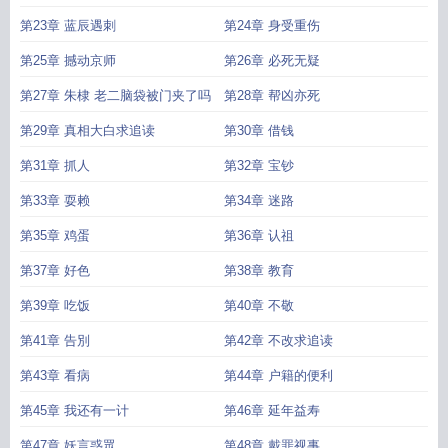
第23章 蓝辰遇刺
第24章 身受重伤
第25章 撼动京师
第26章 必死无疑
第27章 朱棣 老二脑袋被门夹了吗
第28章 帮凶亦死
第29章 真相大白求追读
第30章 借钱
第31章 抓人
第32章 宝钞
第33章 耍赖
第34章 迷路
第35章 鸡蛋
第36章 认祖
第37章 好色
第38章 教育
第39章 吃饭
第40章 不敬
第41章 告別
第42章 不改求追读
第43章 看病
第44章 户籍的便利
第45章 我还有一计
第46章 延年益寿
第47章 妖言惑眾
第48章 戴罪视事