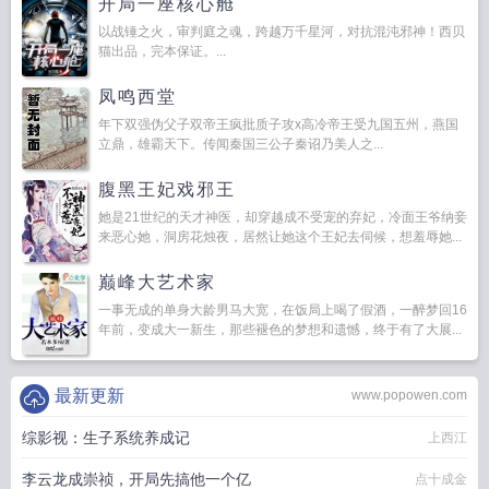
开局一座核心舱
以战锤之火，审判庭之魂，跨越万千星河，对抗混沌邪神！西贝
猫出品，完本保证。...
凤鸣西堂
年下双强伪父子双帝王疯批质子攻x高冷帝王受九国五州，燕国
立鼎，雄霸天下。传闻秦国三公子秦诏乃美人之...
腹黑王妃戏邪王
她是21世纪的天才神医，却穿越成不受宠的弃妃，冷面王爷纳妾
来恶心她，洞房花烛夜，居然让她这个王妃去伺候，想羞辱她...
巅峰大艺术家
一事无成的单身大龄男马大宽，在饭局上喝了假酒，一醉梦回16
年前，变成大一新生，那些褪色的梦想和遗憾，终于有了大展...
最新更新
www.popowen.com
综影视：生子系统养成记
上西江
李云龙成崇祯，开局先搞他一个亿
点十成金