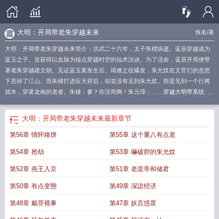
大明：开局带老朱穿越未来
佚名
/著
大明：开局带老朱穿越未来简介：洪武二十六年，太子朱標病逝。蓝辰穿越成为
蓝玉之子。並获得以血脉为锚点穿越时空的仙术法诀。为了活命，蓝辰开局便带
著老朱穿越建文朝。见证蓝玉案发生后。靖难之役爆发，朱允炆在文官们的忽悠
下丟掉了江山。而朱棣打进应天府后，却並没有见到朱允炆。而是见到一个行將
就木，穿著龙袍的老者。朱棣：爹？你没死啊！朱元璋：……
穿越大明带系统
大
明开局就登机
穿越第一章来到大明
穿越大明我带老朱刷副本合集
主角大明带着
系统的
大明开局带老朱穿越未来
穿越到大明带系统的
大明开局带老朱穿越未来
大明：开局带老朱穿越未来
最新章节
的
穿大明的
开局带老朱看大明风华
大明开局带老朱穿越未来免费阅读
第56章 情怀烙饼
第55章 这个重八有点老
第54章 抢劫
第53章 嚇破胆的朱允炆
第52章 燕王入京
第51章 老皇帝和储君
第50章 有点变態
第49章 深諳经济
第48章 戴罪视事
第47章 妖言惑眾