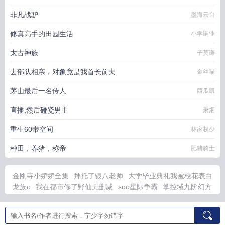
非凡战驴
墨海云台
修真高手的田园生活
小学嗣业
太古神族
子莫谦
去部队相亲，对象竟是我首长前夫
金丝喵
茅山最后一名传人
西瓜瓤
直播,然后碰瓷男主
秉烟
重生60带空间
林家权少
种田，养猪，称帝
肥猪骑士
金刚寺小娇娇全集
拜托了银八老师
大学毕业典礼我被校花表白
龙族o
我在都市修了野仙无删减
soo星际争霸
掌控域九阶幻方
晋江
掌控域九阶幻方番外
星际争霸1玩家扮演的角色
天下第一
青梅竹马女主有几个
嫁给高门的男人在线阅读
侯府真千金她不
装了
空间之山村悠闲免费
失格勇者动漫
穿成超稀有雌性 被大