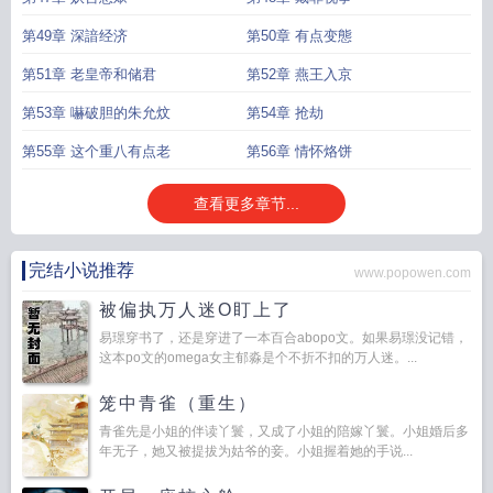
第49章 深諳经济
第50章 有点变態
第51章 老皇帝和储君
第52章 燕王入京
第53章 嚇破胆的朱允炆
第54章 抢劫
第55章 这个重八有点老
第56章 情怀烙饼
查看更多章节...
完结小说推荐
www.popowen.com
被偏执万人迷O盯上了
易璟穿书了，还是穿进了一本百合abopo文。如果易璟没记错，
这本po文的omega女主郁淼是个不折不扣的万人迷。...
笼中青雀（重生）
青雀先是小姐的伴读丫鬟，又成了小姐的陪嫁丫鬟。小姐婚后多
年无子，她又被提拔为姑爷的妾。小姐握着她的手说...