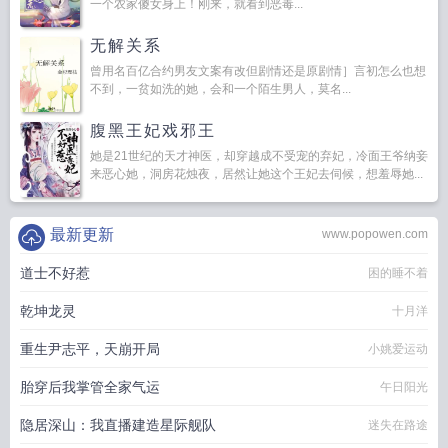
一个农家傻女身上！刚来，就看到恶毒...
无解关系
曾用名百亿合约男友文案有改但剧情还是原剧情］言初怎么也想
不到，一贫如洗的她，会和一个陌生男人，莫名...
腹黑王妃戏邪王
她是21世纪的天才神医，却穿越成不受宠的弃妃，冷面王爷纳妾
来恶心她，洞房花烛夜，居然让她这个王妃去伺候，想羞辱她...
最新更新
www.popowen.com
道士不好惹
困的睡不着
乾坤龙灵
十月洋
重生尹志平，天崩开局
小姚爱运动
胎穿后我掌管全家气运
午日阳光
隐居深山：我直播建造星际舰队
迷失在路途