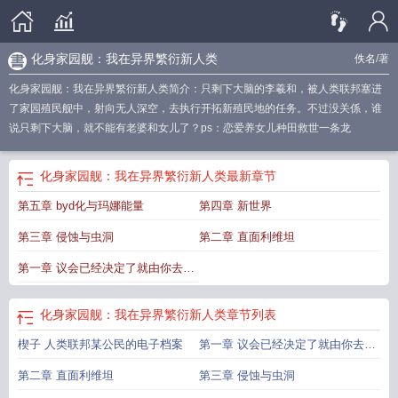
化身家园舰：我在异界繁衍新人类
佚名
/著
化身家园舰：我在异界繁衍新人类简介：只剩下大脑的李羲和，被人类联邦塞进
了家园殖民舰中，射向无人深空，去执行开拓新殖民地的任务。不过没关係，谁
说只剩下大脑，就不能有老婆和女儿了？ps：恋爱养女儿种田救世一条龙
化身家园舰：我在异界繁衍新人类
最新章节
第五章 byd化与玛娜能量
第四章 新世界
第三章 侵蚀与虫洞
第二章 直面利维坦
第一章 议会已经决定了就由你去殖
民
化身家园舰：我在异界繁衍新人类
章节列表
楔子 人类联邦某公民的电子档案
第一章 议会已经决定了就由你去殖
民
第二章 直面利维坦
第三章 侵蚀与虫洞