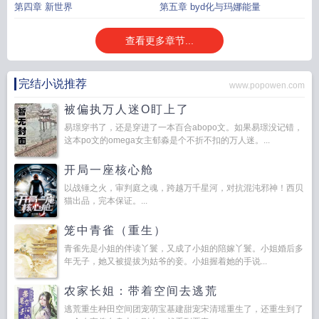
第四章 新世界
第五章 byd化与玛娜能量
查看更多章节...
完结小说推荐
www.popowen.com
被偏执万人迷O盯上了
易璟穿书了，还是穿进了一本百合abopo文。如果易璟没记错，
这本po文的omega女主郁淼是个不折不扣的万人迷。...
开局一座核心舱
以战锤之火，审判庭之魂，跨越万千星河，对抗混沌邪神！西贝
猫出品，完本保证。...
笼中青雀（重生）
青雀先是小姐的伴读丫鬟，又成了小姐的陪嫁丫鬟。小姐婚后多
年无子，她又被提拔为姑爷的妾。小姐握着她的手说...
农家长姐：带着空间去逃荒
逃荒重生种田空间团宠萌宝基建甜宠宋清瑶重生了，还重生到了