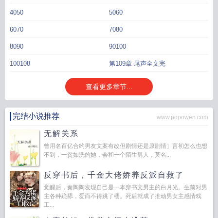
4050
5060
6070
7080
8090
90100
100108
第109章 尾声全文完
查看更多章节...
完结小说推荐
www.popowen.com
无解关系
曾用名百亿合约男友文案有改但剧情还是原剧情］言初怎么也想
不到，一贫如洗的她，会和一个陌生男人，莫名...
反穿书后，千金大佬娇养反派自救了
觉醒后，秦陶陶发现自己是一本穿书文男主的白月光。生前对男
主各种跪舔，爱而不得跳了楼。死后就成了推动男女主感情戏
工...