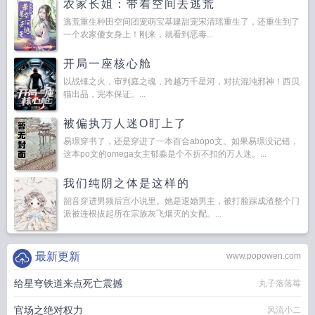
农家长姐：带着空间去逃荒
逃荒重生种田空间团宠萌宝基建甜宠宋清瑶重生了，还重生到了
一个农家傻女身上！刚来，就看到恶毒...
开局一座核心舱
以战锤之火，审判庭之魂，跨越万千星河，对抗混沌邪神！西贝
猫出品，完本保证。...
被偏执万人迷O盯上了
易璟穿书了，还是穿进了一本百合abopo文。如果易璟没记错，
这本po文的omega女主郁淼是个不折不扣的万人迷。...
我们纯阴之体是这样的
韶音穿进男频后宫小说里。她是退婚男主，被打脸踩成渣整个门
派被连根拔起所在宗族灰飞烟灭的女配。...
最新更新
www.popowen.com
给星穹铁道来点死亡震撼
丸子落落莓
官场之绝对权力
风流小二