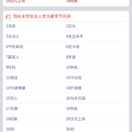
20仪式之前
19回家
我在末世给全人类当爹
章节列表
1演讲
2石头
3冷冻人
4变态杀手
5平民泰坦
6尼卡基
7蒙面人
8矛盾
9玮玮
10争执
11黑娃
12讨论组
13卡捷琳娜
14烂尾楼
15骂人
16乌木庄园
17马脚
18争执
19回家
20仪式之前
2030
3040