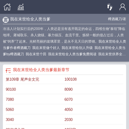
我在末世给全人类当爹
樽酒藏刀
/著
冷冻人计划实行后的200年，人类还是没有逃开既定的命运，四维生物“泰坦”降临
地球。屠城取乐、杀人烧镇、暴力镇压、血流千里。炼狱一般的侵占过后，人类
被“饲养”了起来。光鲜亮丽的玻璃罩里，是永不见天日的禁锢。
我在末世给全人类
当爹作者樽酒藏刀
我在末世做个好人
我在末世给别人升级
我在末世给全人类当
爹by樽酒藏刀
我在末世个田
我在末世给全人类当爹免费阅读
我在末世供养全人
类
我在末世给全人类当爹 樽酒藏刀
我将末世献给全人类
我在末世给全人类当爹
最新章节
第109章 尾声全文完
100108
90100
8090
7080
6070
5060
4050
3040
2030