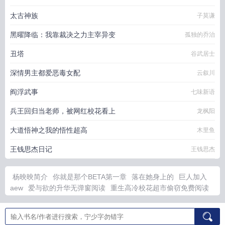
太古神族
子莫谦
黑曜降临：我靠裁决之力主宰异变
孤独的乔治
丑塔
谷武居士
深情男主都爱恶毒女配
云叙川
阎浮武事
七味新语
兵王回归当老师，被网红校花看上
龙枫阳
大道悟神之我的悟性超高
木里鱼
王钱思杰日记
王钱思杰
杨映映简介
你就是那个BETA第一章
落在她身上的
巨人加入
aew
爱与欲的升华无弹窗阅读
重生高冷校花超市偷窃免费阅读
全文
开局和天仙领证的日常生活
小河淌水古筝弹奏视频
伪装深
情免费阅读完整版
重生高冷校花偷窃
高冷校花重生后疯狂倒追
我沙雕动画一口气看完
巨人乙女文
六界之歌
不是你不怕我欺负