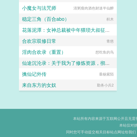
小魔女与法咒师
清粥瘦肉酒色财迷半仙醉
稳定三角（百合abo）
枳木
花落泥潭：女神总裁被中年猥琐大叔征服沦为母狗孕妻
合欢宗双修日常
暖海
青慈
淫肉合欢录（重置）
想吃鱼的鸟
仙途沉沦录：关于我为了修炼资源，彻底恶堕成仙门母畜这件事
擒仙记外传
垂杨紫陌
画眉桃
来自东方的女奴
勤务小兵2
本站所有内容来源于互联网公开且无需登录
本站仅对
同时您可手动提交相关目标站点网址给我们