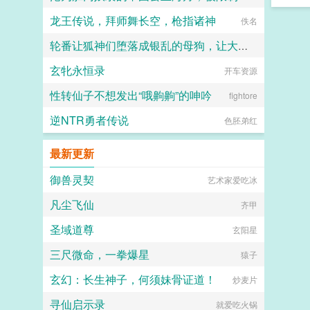
龙王传说，拜师舞长空，枪指诸神
旅人1969
佚名
轮番让狐神们堕落成银乱的母狗，让大家全都沦陷成喜欢被信徒群奸的淫神吧～
玄牝永恒录
开车资源
竹子
性转仙子不想发出“哦齁齁”的呻吟
fightore
逆NTR勇者传说
色胚弟红
最新更新
御兽灵契
艺术家爱吃冰
凡尘飞仙
齐甲
圣域道尊
玄阳星
三尺微命，一拳爆星
猿子
玄幻：长生神子，何须妹骨证道！
炒麦片
寻仙启示录
就爱吃火锅