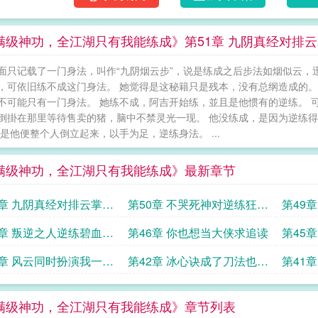
满级神功，全江湖只有我能练成》第51章 九阴真经对排
面只记载了一门身法，叫作“九阴烟云步”，说是练成之后步法如烟似云，
，可依旧练不成这门身法。 她觉得是这秘籍只是残本，没有总纲造成的。
不可能只有一门身法。 她练不成，阿吉开始练，並且是他惯有的逆练。 
倒掛在那里等待售卖的猪，脑中不禁灵光一现。 他没练成，是因为逆练得
於是他便整个人倒立起来，以手为足，逆练身法。 ...
满级神功，全江湖只有我能练成》最新章节
1章 九阴真经对排云掌优
第50章 不哭死神对逆练狂魔
第49
我求追读
今日既分高下也分大小
武神
7章 叛逆之人逆练碧血龟
第46章 你也想当大侠求追读
第45
利
3章 风云同时扮演我一人
第42章 冰心诀成了刀法也成
第41
风云求追读
了都成了求追读
说疯就
满级神功，全江湖只有我能练成》章节列表