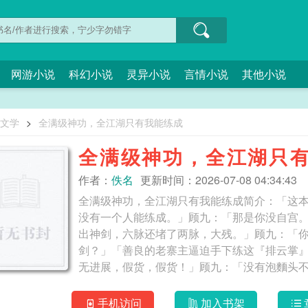
网游小说
科幻小说
灵异小说
言情小说
其他小说
O文学
>
全满级神功，全江湖只有我能练成
全满级神功，全江湖只
作者：
佚名
更新时间：2026-07-08 04:34:43
全满级神功，全江湖只有我能练成简介：「这
没有一个人能练成。」顾九：「那是你没自宫
出神剑，六脉还堵了两脉，大残。」顾九：「
剑？」「善良的老寨主逼迫手下练这『排云掌
无进展，假货，假货！」顾九：「没有泡麵头不说
级神功，全江湖只有我能练成
手机访问
加入书架