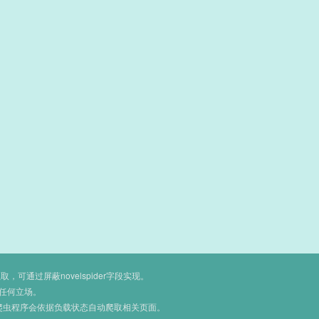
通过屏蔽novelspider字段实现。
任何立场。
爬虫程序会依据负载状态自动爬取相关页面。