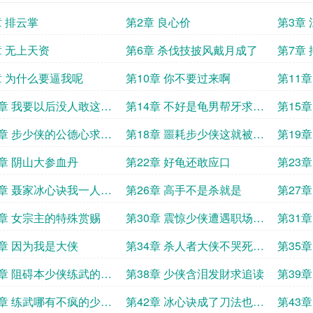
章 排云掌
第2章 良心价
第3章
章 无上天资
第6章 杀伐技披风戴月成了
第7章
章 为什么要逼我呢
第10章 你不要过来啊
第11
3章 我要以后没人敢这么
第14章 不好是龟男帮牙求追
第15
说话求追读
读
道之姿
7章 步少侠的公德心求追
第18章 噩耗步少侠这就被悬
第19
赏了
1章 阴山大参血丹
第22章 好龟还敢应口
第23
追读
5章 聂家冰心诀我一人也
第26章 高手不是杀就是
第27
云合体
9章 女宗主的特殊赏赐
第30章 震惊少侠遭遇职场x
第31
骚扰就是要干牙
3章 因为我是大侠
第34章 杀人者大侠不哭死神
第35
也
7章 阻碍本少侠练武的都
第38章 少侠含泪发財求追读
第39
灭求追读
寒六诀
1章 练武哪有不疯的少侠
第42章 冰心诀成了刀法也成
第43