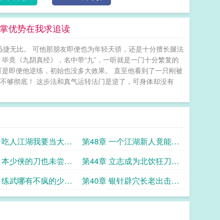
云掌优势在我求追读
迅捷无比。 可他那朋友即便也为年轻天骄，还是十分擅长腿法
 毕竟《九阴真经》，名中带“九”，一听就是一门十分繁复的
可是即便他逆练，初始也没多大效果。 直至他看到了一只刚被
不够彻底！ 这步法和真气运转法门是逆了，可身体却没有
章 吃人江湖我要当大侠
第48章 一个江湖新人竟能像
云像雨又像风
章 本少侠的刀也未尝不
第44章 立志成为北饮狂刀的
男人
章 练武哪有不疯的少侠
第40章 银针辟穴长老出击求
疯
追读