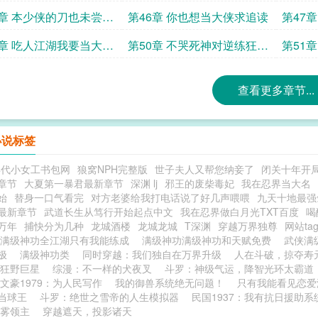
就疯
了都成了求追读
即是风
5章 本少侠的刀也未尝不
第46章 你也想当大侠求追读
第47
拳经
9章 吃人江湖我要当大侠
第50章 不哭死神对逆练狂魔
第51
今日既分高下也分大小
势在我
查看更多章节...
小说标签
年代小女工书包网
狼窝NPH完整版
世子夫人又帮您纳妾了
闭关十年开
章节
大夏第一暴君最新章节
深渊 lj
邪王的废柴毒妃
我在忍界当大名
始
替身一口气看完
对方老婆给我打电话说了好几声喂喂
九天十地最强
最新章节
武道长生从笃行开始起点中文
我在忍界做白月光TXT百度
喝
万年
捕快分为几种
龙城酒楼
龙城龙城
T深渊
穿越万界独尊
网站ta
全满级神功全江湖只有我能练成
满级神功满级神功和天赋免费
武侠满
无极
满级神功类
同时穿越：我们独自在万界升级
人在斗破，掠夺寿
狂野巨星
综漫：不一样的犬夜叉
斗罗：神级气运，降智光环太霸道
文豪1979：为人民写作
我的御兽系统绝无问题！
只有我能看见恋爱
当球王
斗罗：绝世之雪帝的人生模拟器
民国1937：我有抗日援助系
雾领主
穿越遮天，投影诸天