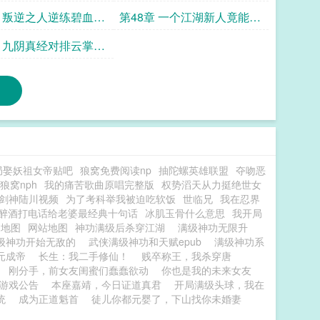
云求追读
男人
章 叛逆之人逆练碧血龟
第48章 一个江湖新人竟能像
云像雨又像风
章 九阴真经对排云掌优
求追读
局娶妖祖女帝贴吧
狼窝免费阅读np
抽陀螺英雄联盟
夺吻恶
狼窝nph
我的痛苦歌曲原唱完整版
权势滔天从力挺绝世女
剑神陆川视频
为了考科举我被迫吃软饭
世临兄
我在忍界
醉酒打电话给老婆最经典十句话
冰肌玉骨什么意思
我开局
g地图
网站地图
神功满级后杀穿江湖
满级神功无限升
级神功开始无敌的
武侠满级神功和天赋epub
满级神功系
元成帝
长生：我二手修仙！
贱卒称王，我杀穿唐
刚分手，前女友闺蜜们蠢蠢欲动
你也是我的未来女友
游戏公告
本座嘉靖，今日证道真君
开局满级头球，我在
统
成为正道魁首
徒儿你都元婴了，下山找你未婚妻