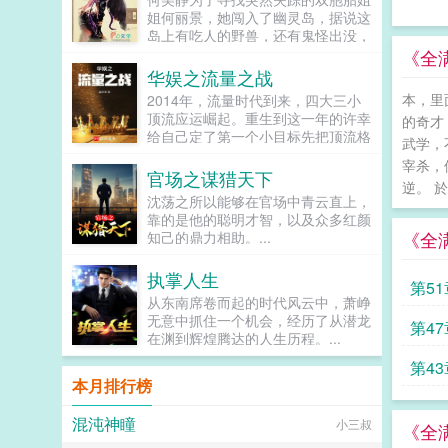
疯一样的飙车赶到，红着眼求我和他
姐何丽景，她闯入了幽灵岛，据说这
一起私奔。傅斯珩一脚踹开他，搂着
岛上有吃人的野兽，还有鬼怪出没，
我的腰，一字一顿道陆寒州，不想死
但为了自己的亲姐，她拼了。直到他
《全
就给我滚！...
们进了一个神秘的洞穴之中，才知道
华娱之流量之战
有一种让人变异的病毒，而这时候，
本，里
2014年，流量时代到来，四大三小
他...
顶流应运崛起。重生到这一年的许幸
的奇才
给自己定了第一个小目标先把顶流格
武学，
局改写为一大七小。都从南韩解约，
宰杀，
都有好姐姐，还有灵活的上进心，通
官场之谋猎天下
逆。 
过努力奋斗，一打七不难吧！奋斗什
沈荡之所以能够在官场中青云直上，
么？早就给你安排好了。不是，我不
靠的是他的聪明才智，以及众多红颜
能躺平，让我起来撕！本书又名一开
《全
知己的鼎力相助。...
始我是想奋斗的我确实奋斗了我的剑
也未尝不锋利...
执掌人生
第5
从东南席卷而起的时代风云中，萧峥
无意中抓住一个机会，经历了从潜龙
势在
第4
在渊到辉煌腾达的人生历程。...
拳经
第4
本月排行榜
即是
混沌神瞳
小三叔
《全