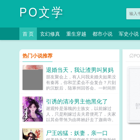
PO文学
首 页
玄幻修真
重生穿越
都市小说
军史小说
热门小说推荐
P
退婚当天，我让渣男叫舅妈
朋友聚会上，有人问我未婚夫如果没
有秦苒，你和芷柔会不会复合？片刻
的沉默后，陆寒州回答会。一时间所
有人的目光都落在我身上，他们以为
我会吃醋闹腾，却不想我带头鼓掌，
引诱的清冷男主他黑化了
献上祝福。既然忘不了，我退出成全
谢观怜是落魄的士族女，以前嫁过
你们，你们要不要再亲一个庆祝下？
人，只是刚嫁过去夫君便死了，夫家
我坚定的取消婚约，头也不回的离
以其命带煞为由将她赶去了迦南寺。
开。陆寒州却以为我在闹脾气，笃定
她在迦南寺晨昏暮晓，每日都会凭栏
了我爱他爱的不可自拔，不可能放弃
而望，表现得十分凄惨，只为了吸引
尸王凶猛：妖妻，亲一口
陆夫人的宝座。后来，我和陆寒州那
自幼就喜欢的禁欲佛子。为了...
禁欲的律师小舅舅的婚礼现场。他发
何美静为了寻找突然失踪的双胞胎姐