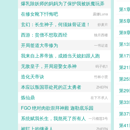
爆乳除妖师的妈妈为了保护我被妖魔玩弄
第1
在修女靴下忏悔吧
露娜Luna
心心念念
第5
玄幻：长生神子，何须妹骨证道！
炒麦片
第9
西游：贫僧不想取西经
独月西楼
第1
开局签道大帝修为
一书证道
和我
我来自上界帝族，成婚当天媳妇跟人跑
第1
无敌皇子，开局迎娶女杀神
读
社恐啊社恐
码子机1
第2
造化天帝诀
竹林小贤
第2
本应以叛国罪处死的正太勇者
ZHEFN
能风
第2
炼仙鼎
在下不求人
第3
FGO 绝对肉欲崇拜神殿 迦勒底乐园
第3
系统赋我长生，我熬死了所有人
为了爱与正义
一只榴莲3号
將毁
第4
被盯上的继承人
ZHEFN