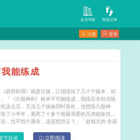
会员书架
阅读记录
注册
登录
有我能练成
本《辟邪剑谱》就是垃圾，江湖流传了几十个版本，却
。」「《六脉神剑》根本不可能练成，我练后非但没练
你长这么丑，又没几个妹妹同时喜欢，也想练六脉神
』练了小半年，累死了十多个他最亲爱的兄弟姐妹也毫
，也不找个瀑布，这还想排云？」「赵城主的 全满
章节目录
立即阅读