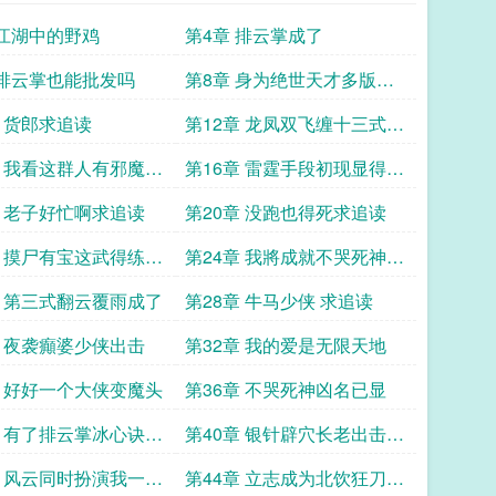
 江湖中的野鸡
第4章 排云掌成了
 排云掌也能批发吗
第8章 身为绝世天才多版本
修炼很正常
章 货郎求追读
第12章 龙凤双飞缠十三式求
追读
章 我看这群人有邪魔外
第16章 雷霆手段初现显得本
少侠跟反派一样
章 老子好忙啊求追读
第20章 没跑也得死求追读
章 摸尸有宝这武得练求
第24章 我將成就不哭死神威
名求追读
章 第三式翻云覆雨成了
第28章 牛马少侠 求追读
章 夜袭癲婆少侠出击
第32章 我的爱是无限天地
章 好好一个大侠变魔头
第36章 不哭死神凶名已显
章 有了排云掌冰心诀傲
第40章 银针辟穴长老出击求
全有了求追读
追读
章 风云同时扮演我一人
第44章 立志成为北饮狂刀的