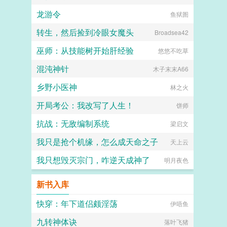
龙游令
鱼狱圄
转生，然后捡到冷眼女魔头
Broadsea42
巫师：从技能树开始肝经验
悠悠不吃草
混沌神针
木子末末A66
乡野小医神
林之火
开局考公：我改写了人生！
饼师
抗战：无敌编制系统
梁启文
我只是抢个机缘，怎么成天命之子
天上云
我只想毁灭宗门，咋逆天成神了
明月夜色
新书入库
快穿：年下道侣颇淫荡
伊唔鱼
九转神体诀
落叶飞猪