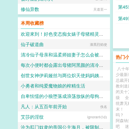
说疯
第4
修仙异数
天道至一
利
第4
本周收藏榜
武神
欢迎來到！好色变态痴女婊子母猪精灵的森林
仙子破道曲
indainoyakou
漆黑烈焰使
清冷仙子母亲和温柔师姐妻子怎么会被养马的妖族杂种肏的只会“齁哦哦”的母马肉便器
热门
每次小便时都会露出母猪阿黑颜的清冷仙母
山山月339
八十
少最新
创世女神伊莉娅丝与两位炽天使妈妈姨妈一起输给勇者的肉棒，神国沦陷成为新神王的永世肉便器
小鹿斑比
总裁开
小勇者和纯爱魔物娘的榨精生活
教剑道
愛と税のために
闭关十
自卑怯懦的小狼堕落成浪荡放纵的母狗一共需要多久？用快感洗刷掉一切自我和人格吧～
用户7843743880
级
统萧
凡人：从五百年前开始
竹子
佚名
末！
吗？
艾莎的淫纹
ignorant小白
阿森纳
吧
迷
沦为肛门奴隶的帝国公主海月，被限制高潮后终于爱上性交被调教成性爱母狗还要被带出门？