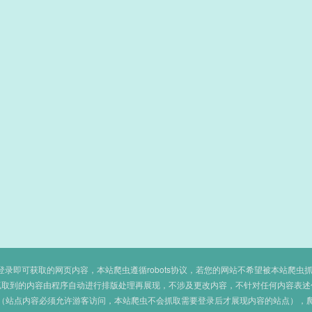
即可获取的网页内容，本站爬虫遵循robots协议，若您的网站不希望被本站爬虫抓取，可
抓取到的内容由程序自动进行排版处理再展现，不涉及更改内容，不针对任何内容表述
（站点内容必须允许游客访问，本站爬虫不会抓取需要登录后才展现内容的站点），