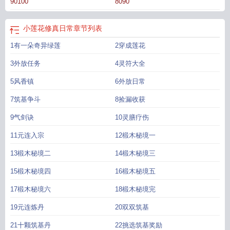
90100
8090
修真莲花宗
小莲花修真日常晋江
小莲花修真日常by爱
小莲花修真日常txt
小莲
花图解是什么意思
小莲花修真日常TXT
小莲花香图片
小莲花车
想不想修真莲
花
小莲花修真日常by爱喝甜酒
小莲花是什么意思?
小莲花修真免费版
小莲花图
小莲花修真日常
章节列表
片
莲花拂尘修真
小莲花的修真日常
想不想修真莲花怎么获得
小莲花阿修罗
小
1有一朵奇异绿莲
2穿成莲花
莲花修真日常作者爱喝甜酒
小莲花修真日常爱喝甜酒
小莲花修真日常番外
小莲
花人
小莲花修真日常by爱喝甜酒免费阅读
主角修炼莲花的
3外放任务
4灵符大全
5风香镇
6外放日常
7筑基争斗
8捡漏收获
9气剑诀
10灵膳疗伤
11元连入宗
12椴木秘境一
13椴木秘境二
14椴木秘境三
15椴木秘境四
16椴木秘境五
17椴木秘境六
18椴木秘境完
19元连炼丹
20双双筑基
21十颗筑基丹
22挑选筑基奖励