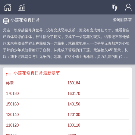
小莲花修真日常
爱喝甜酒
/著
元连一朝穿越至修真世界，没有变成恶毒反派，更没有变成修仙奇才。他看着自
己通体碧绿的本体，被迫接受了现实，变成了一朵莲花的现实。结果还不等他畅
想未来在修仙界称王称霸成为一方霸主，就被此地主人一位平平无奇却意外心狠
手辣的少年威胁着签订了血契，从此成了苦逼的打工莲。元连抬头45°望天，长
叹：我不过就是朵与世无争的小莲花。在这个修士满地跑，灵力乱窜的时代，人
人都想拔尖修仙以求长生不老。而本体作为莲花的元连正计划着晒足日光浴，等
待舒展枝叶早日开花。而他的躺平计划却被陈检打破，眼瞧着陈检夜夜习剑，日
小莲花修真日常
最新章节
日修炼，争着要当修真界最内卷的修士，作为打工莲也被督促一起内卷。元连再
终章
180184
度抬头仰望天空45°，长叹：救命啊，我真的只是一朵想要咸鱼摆烂的小莲花啊。
然而躺平的机会总是来得这般巧妙，果然他还是深受上天眷顾的小莲花，老天爷
170180
160170
也不想让他多吃修炼的苦头。再说了，有这样一位内卷的老板在，迟早能站到修
真界巅峰位置，抱紧其大腿也是件极好的事呀，躺平目标指日可待。长篇剧情流
150160
140150
文，撒娇卖萌可可爱爱莲花受×平平无奇努力奋斗起点攻。最后挂个预收：被迫成
130140
120130
为修真界第一卷王沈黎，现代社会资深牛马，平平无奇打工人，结果被一道雷劈
到了修真界依旧要勤勤恳恳给系统打工。沈黎:“如果我有罪，请让法律制裁我。”
110120
100110
系统:“我们的目标是站在修真界的巅峰，踏破虚空羽化登仙！”能当神仙？
想不想