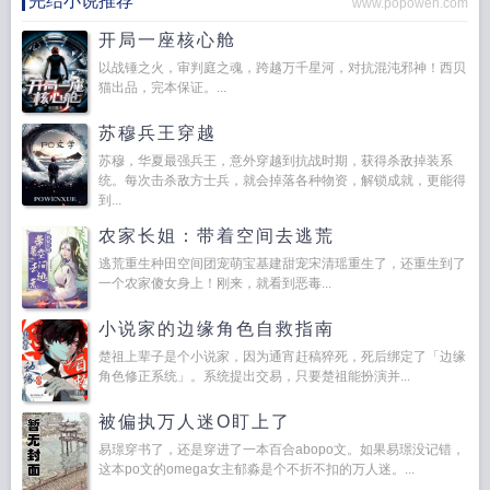
完结小说推荐
www.popowen.com
开局一座核心舱
以战锤之火，审判庭之魂，跨越万千星河，对抗混沌邪神！西贝
猫出品，完本保证。...
苏穆兵王穿越
苏穆，华夏最强兵王，意外穿越到抗战时期，获得杀敌掉装系
统。每次击杀敌方士兵，就会掉落各种物资，解锁成就，更能得
到...
农家长姐：带着空间去逃荒
逃荒重生种田空间团宠萌宝基建甜宠宋清瑶重生了，还重生到了
一个农家傻女身上！刚来，就看到恶毒...
小说家的边缘角色自救指南
楚祖上辈子是个小说家，因为通宵赶稿猝死，死后绑定了「边缘
角色修正系统」。系统提出交易，只要楚祖能扮演并...
被偏执万人迷O盯上了
易璟穿书了，还是穿进了一本百合abopo文。如果易璟没记错，
这本po文的omega女主郁淼是个不折不扣的万人迷。...