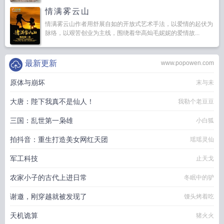
情满雾云山
情满雾云山作者用舒展自如的开放式艺术手法，以爱情的起伏为
脉络，以艰苦创业为主线，围绕着华高灿毛妮妮的爱情故...
最新更新
www.popowen.com
原体与崩坏
末与未
大唐：陛下我真不是仙人！
我勒个老豆豆
三国：乱世第一枭雄
小白狐
拍抖音：重生打造美女网红天团
瑶瑶灵仙
军工科技
止天戈
农家小子的古代上进日常
冬眠中的驴
谢邀，刚穿越就被发现了
馒头烤着吃
天机诡算
猪火火