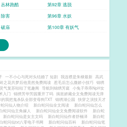
章 丛林跑酷
第92章 逃脱
 除害
第96章 水妖
 破庙
第100章 有妖气
子
一不小心与死对头结婚了 短剧
我连襟是朱棣最新
高武
岭之花共梦后他竟然免费阅读
惹毛后怎么撒娇小技巧
锦绣
灵气复苏咕咕了笔趣阁
导航到锦绣芳庭
小兔子乖乖NpH女
术入门
锦绣芳华芳园重开了吗
揣崽娇藏全文免费阅读无弹
惨的我把鬼杀队全部变母狗TXT
锦绣湖公园
快穿之演技天才
白蛇问仙人物介绍
新白蛇问仙全文阅读
新白蛇问仙怎么
白蛇问仙主角嫁人
新白蛇问仙全文免费阅读软件
新白蛇
片
新白蛇问仙是女主文吗
新白蛇问仙作者舒楠泽
新白蛇
白蛇问仙txt八零电子书网
新白蛇问仙百科
新白蛇问仙笔