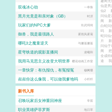
趣阁无
仙是
双魂冰心劫
一串珠
仙2
黑月光竟是和亲对象（GB）
问仙是
时冴
阁
玩家们的NPC大爹
玖武珥绮
白蛇问
吗
御兽，我是最强路人
雾雨风雾霭
蛇问仙
片
哪吒3之魔童逆天
与邂逅邂逅
问仙于
阁
把
星穹铁道的观影直播间
凌曦和
全成特
我用马克思主义改变大明世界
途
我
樱花动画工作室
一章快穿：有仇报仇，有冤报冤
穆阑珊
叔叔你这么像我，可以做我爹地吗
小纤纤
新书入库
召唤玩家后女神重回神座
辛宸
职业英雄萨菲罗斯
地日草