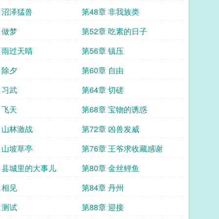
章 沼泽猛兽
第48章 非我族类
 做梦
第52章 吃素的日子
章 雨过天晴
第56章 镇压
 除夕
第60章 自由
 习武
第64章 切磋
 飞天
第68章 宝物的诱惑
章 山林激战
第72章 凶兽发威
章 山坡草亭
第76章 王爷求收藏感谢
章 县城里的大事儿
第80章 金丝鲤鱼
 相见
第84章 丹州
 测试
第88章 迎接