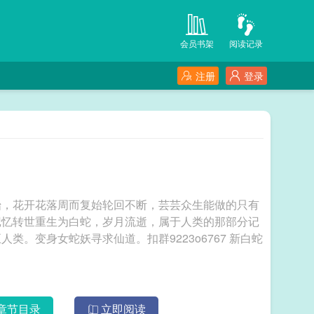
会员书架
阅读记录
注册
登录
始，花开花落周而复始轮回不断，芸芸众生能做的只有
记忆转世重生为白蛇，岁月流逝，属于人类的那部分记
变身女蛇妖寻求仙道。扣群9223o6767 新白蛇
章节目录
立即阅读