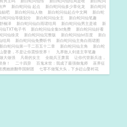
仙有男主吗
新白蛇问仙传
新白蛇问仙结局是啥
新白蛇问
有声
新白蛇问仙 起点
新白蛇问仙多少章化龙
新白蛇问
仙贴吧
新白蛇问仙人物
新白蛇问仙起点中文网
新白蛇
白蛇问仙等级划分
新白蛇问仙女主
新白蛇问仙笔趣
仙舒楠泽
新白蛇问仙白雨珺结局
新白蛇问仙男主是谁
新
问仙TXT电子书
新白蛇问仙全集txt免费
新白蛇问仙好看
蛇问仙徐灵
新白蛇问仙完整版
新白蛇问仙txt百度
新白
仙结局
新白蛇问仙免费听书
新白蛇问仙主角白雨珺图
新白蛇问仙第一千二百五十二章
新白蛇问仙主角
新白蛇
山娶妻，不是让你震惊世界！
九界散人剑道主宰笔趣
做大做强
凡骨的女主
全能兵王萧晨
让你代管新兵连，
替身！
二十四异
百鬼末世：我成了最强御鬼师
巫界征
崽携她掀翻帝国财团
七零不做冤大头，下乡赶山娶村花