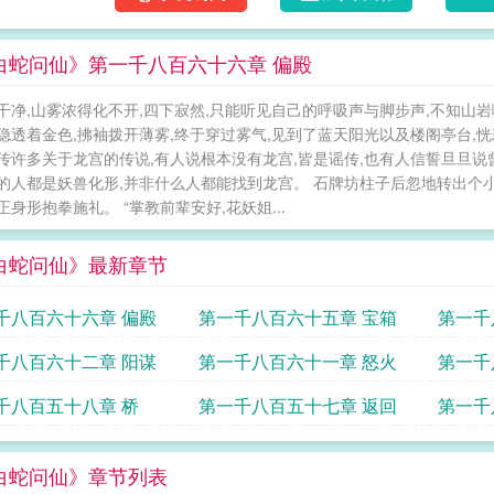
白蛇问仙》第一千八百六十六章 偏殿
干净,山雾浓得化不开,四下寂然,只能听见自己的呼吸声与脚步声,不知山岩
隐透着金色,拂袖拨开薄雾,终于穿过雾气,见到了蓝天阳光以及楼阁亭台,恍若天上
传许多关于龙宫的传说,有人说根本没有龙宫,皆是谣传,也有人信誓旦旦说
的人都是妖兽化形,并非什么人都能找到龙宫。 石牌坊柱子后忽地转出个
正身形抱拳施礼。 “掌教前辈安好,花妖姐...
白蛇问仙》最新章节
千八百六十六章 偏殿
第一千八百六十五章 宝箱
第一千
千八百六十二章 阳谋
第一千八百六十一章 怒火
第一千
千八百五十八章 桥
第一千八百五十七章 返回
第一千
白蛇问仙》章节列表