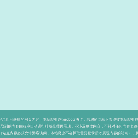
即可获取的网页内容，本站爬虫遵循robots协议，若您的网站不希望被本站爬虫抓取，可
抓取到的内容由程序自动进行排版处理再展现，不涉及更改内容，不针对任何内容表述
（站点内容必须允许游客访问，本站爬虫不会抓取需要登录后才展现内容的站点），