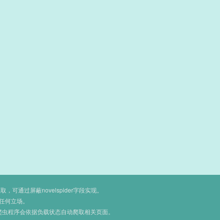
通过屏蔽novelspider字段实现。
任何立场。
爬虫程序会依据负载状态自动爬取相关页面。