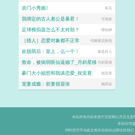
农门小秀娘》
朱玉
我绑定的古人老公是暴君！
可洛妖
足球模拟器怎么不太对劲？
锂化砷
［猎人］恋爱对象都不正常
代糖葱花面包
欢脱萌后：皇上，么一个！
孤是好人
救命，被病弱医仙逼婚了_月斜星移
月斜星移
豪门大小姐想和我谈恋爱_祝安君
祝安君
宠妻成瘾：前妻很嚣张
疯阿朵
本站所有内容来源于互联网公开且无需登录
本站仅对
同时您可手动提交相关目标站点网址给我们