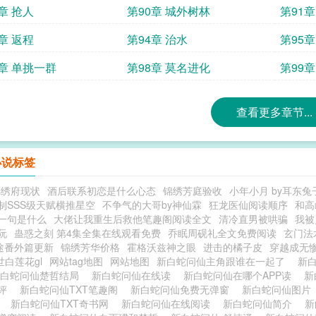
章 抢人
第90章 城外树林
第91
章 返程
第94章 治水
第95章
7章 单挑一群
第98章 莫名进化
第99章
查看更多章节...
小说标签
锦绣府现状
酒后联系初恋是什么心态
锦绣芳庭验收
小年小月 by耳东兔
制SSS级天赋横推星空
不争气的大哥by神仙霖
狂龙医仙阅读顺序
和高
一句是什么
大佬让我重生后救他笔趣阁阅读全文
清冷直男被哄骗
我被
阮
蛊惑之刻 第4集全集在线观看免费
乔眠周砚礼全文免费阅读
玄门法
途番外篇更新
锦绣芳华价格
霍格沃兹神之眼
进击的橘子皮
穿越成无
世白莲花gl
网站tag地图
网站地图
新白蛇问仙主角跟谁在一起了
新
新白蛇问仙楚哲结局
新白蛇问仙在线读
新白蛇问仙在哪个APP读
新
书评
新白蛇问仙TXT笔趣阁
新白蛇问仙免费无弹窗
新白蛇问仙图
t
新白蛇问仙TXT奇书网
新白蛇问仙在线阅读
新白蛇问仙简介
新