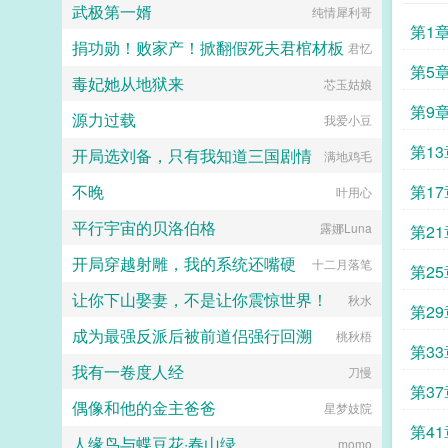
武极第一婿
拔）女a男o。男主顶级恋爱脑，爱
纯情犀利哥
上以后超级黏人恨不得挂女主身上女
第1
捐功勋！败家产！掀翻假死夫君棺材板
主微万人迷，情绪超级稳定的大直
君忆
女。世界背景私设巨多，众多知识胡
第5
毒妃她从地狱来
编乱造，脸滚键盘没有逻辑，不喜欢
芯玉姑娘
的宝宝直接点叉，还请手下留情qaq
第9
源力过载
预收文撅了反派以后［快穿gb］求
我爱小豆
收藏～文案如下古以来，男主有女主
第1
开局选刘备，只有我知道三国剧情
爱，男二有读者爱，反派是没人爱的
满地鸡毛
小白菜。他们变态又疯狂，他们扭曲
不晚
第1
又阴暗，他们蛇蝎美丽，他们睚疵必
叶用心
报，还致力于毁灭世界。于是感化反
平行宇宙的贝洛伯格
派系统013上线，绑定号称星际第一
露娜Luna
第21
小白花圣母omega。013你要感化他
开局穿越射雕，我的系统还嘴硬
们，让爱女主的反派爱上你，让嫉恨
十二月落笔
第2
男主的反派开阔胸怀，让毁灭世界的
让你下山娶妻，不是让你震惊世界！
反派知道人间有爱，这样他就不会搞
秋水
第2
事啦！上吧！小o！被绑定的苏妙容
成为最强反派后被前道侣强行回溯
听完系统的一通忽悠，愣住了。可是
桃秋梧
第3
我是女alpha，你是不是绑错人了。
我有一卷度人经
013听完苏妙容的话也愣住了，应该
刀慢
都一样吧。完了，它没能量换绑。苏
第3
偶像和他的金主爸爸
妙容一脸热忱，那好！你放心吧，既
星梦妓院
然你如此相信我，这点小事我一定搞
第41
人缘鸟与蝶豆花·春山绿
定！爱吗，要深刻才有，等她先撅了
momo