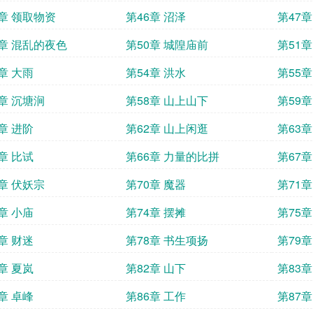
5章 领取物资
第46章 沼泽
第47
9章 混乱的夜色
第50章 城隍庙前
第51章
章 大雨
第54章 洪水
第55
7章 沉塘涧
第58章 山上山下
第59章
章 进阶
第62章 山上闲逛
第63章
章 比试
第66章 力量的比拼
第67章
9章 伏妖宗
第70章 魔器
第71
章 小庙
第74章 摆摊
第75
章 财迷
第78章 书生项扬
第79
章 夏岚
第82章 山下
第83章
章 卓峰
第86章 工作
第87章