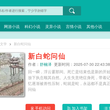
网游小说
科幻小说
灵异小说
言情小说
其他小说
O文学
>
新白蛇问仙
新白蛇问仙
作者：
舒楠泽
更新时间：2025-07-30 22:43:38
回一瞬，浮云霎那间。死亡是结束也是新的开
放下执念顺其自然。人生失意绝症身死，带着
忆逐渐被兽性压制，蛇就是蛇，永远都不是真正人类。
问仙
手机访问
加入书架