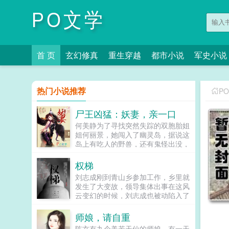
PO文学
首 页
玄幻修真
重生穿越
都市小说
军史小说
热门小说推荐
P
尸王凶猛：妖妻，亲一口
何美静为了寻找突然失踪的双胞胎姐
姐何丽景，她闯入了幽灵岛，据说这
岛上有吃人的野兽，还有鬼怪出没，
但为了自己的亲姐，她拼了。直到他
们进了一个神秘的洞穴之中，才知道
权梯
有一种让人变异的病毒，而这时候，
刘志成刚到青山乡参加工作，乡里就
他...
发生了大变故，领导集体出事在这风
云变幻的时候，刘志成也被动陷入了
一场场激烈斗争的环境中，险象环
生，稍有不慎，尸骨无存为官一任，
师娘，请自重
造福一方，坚持本心，方为正道！...
陈玄有九个美若天仙的师娘，有一天