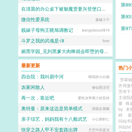
第89
在清晨的办公桌下被魅魔贤妻兴登堡口交，夜晚在宴会厅角落的鞋交
第93
微信性爱系统
火锅气候
森破小子
第9
贱婊子母狗王晓旭调教记
wangxiaoxu0819
斗罗之我的武魂是√8
finer
媚黑学园_见到黑爹大肉棒就会即堕的母猪教师和婊子学生
佚名
最新更新
热门
四合院：我叫易中河
晴瑶的小白猫
芳翠
开局复
农家闲散人
修仙呢没空
芳华下
再一次，靠近吧
主涂阮
爱吃冰苹果汁的瓦特
窗
殊
奥特曼：原来这边是简单模式
假面反着戴
by
末
样
亲子综艺，妈妈我有十八般武艺
小心胖虾仁
问仙
问仙tx
快穿之路人甲不安套路出牌
天空中的蓝光