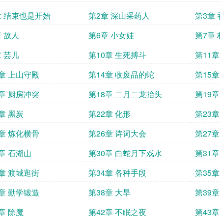
章 结束也是开始
第2章 深山采药人
第3章
章 故人
第6章 小女娃
第7章
章 芸儿
第10章 生死搏斗
第11章
3章 上山守殿
第14章 收废品的蛇
第15
7章 厨房冲突
第18章 二月二龙抬头
第19章
章 黑炭
第22章 化形
第23
5章 炼化横骨
第26章 诗词大会
第27章
9章 石湖山
第30章 白蛇月下戏水
第31章
3章 渡城逛街
第34章 各种手段
第35
7章 勤学锻造
第38章 大旱
第39
章 除魔
第42章 不眠之夜
第43章