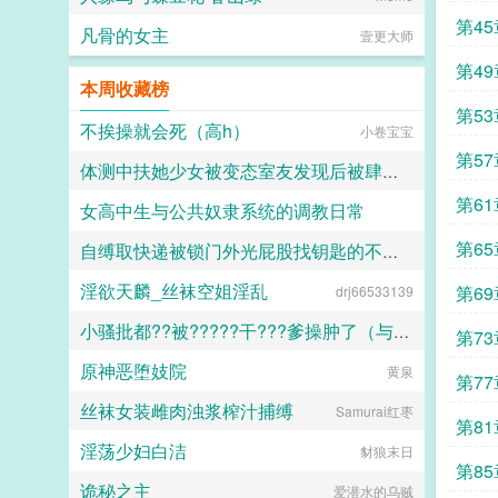
反派再说。—苏妙容面容美丽心思恶
第4
凡骨的女主
毒，几乎所有反派都知道，可是他们
壹更大师
却控制不住自己，心甘情愿低下头祈
第4
求对方那微薄的爱意。哪怕少女明媚
本周收藏榜
鲜妍的面容吐露出令人难堪的话语，
第53
践踏他们的自尊，踩碎他们的脊梁。
不挨操就会死（高h）
小卷宝宝
可爱意，依旧生生不息。面容美美心
狠狠女alphax各种阴暗大反派...
第5
体测中扶她少女被变态室友发现后被肆意玩弄
第61
女高中生与公共奴隶系统的调教日常
愿璀璨的北极光永远闪耀
第65
自缚取快递被锁门外光屁股找钥匙的不良妹妹
喵不可言
淫欲天麟_丝袜空姐淫乱
第6
drj66533139
黑翼君
小骚批都??被?????干???爹操肿了（与狼共枕）
第73
原神恶堕妓院
百无禁忌
黄泉
第77
丝袜女装雌肉浊浆榨汁捕缚
Samurai红枣
第81
淫荡少妇白洁
豺狼末日
第85
诡秘之主
爱潜水的乌贼