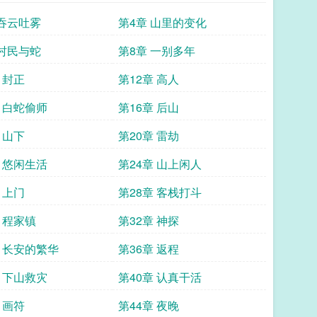
 吞云吐雾
第4章 山里的变化
 村民与蛇
第8章 一别多年
 封正
第12章 高人
章 白蛇偷师
第16章 后山
 山下
第20章 雷劫
章 悠闲生活
第24章 山上闲人
 上门
第28章 客栈打斗
 程家镇
第32章 神探
章 长安的繁华
第36章 返程
章 下山救灾
第40章 认真干活
 画符
第44章 夜晚