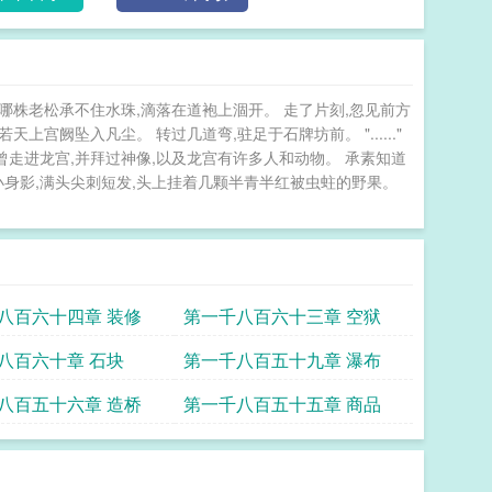
哪株老松承不住水珠,滴落在道袍上涸开。 走了片刻,忽见前方
宫阙坠入凡尘。 转过几道弯,驻足于石牌坊前。 "......"
曾走进龙宫,并拜过神像,以及龙宫有许多人和动物。 承素知道
小身影,满头尖刺短发,头上挂着几颗半青半红被虫蛀的野果。
八百六十四章 装修
第一千八百六十三章 空狱
八百六十章 石块
第一千八百五十九章 瀑布
八百五十六章 造桥
第一千八百五十五章 商品