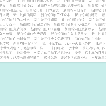
弹窗阅读
新白蛇问仙白雨珺和楚哲
新白蛇问仙 舒楠泽
新白蛇问
男是女
新白蛇问仙顶点
新白蛇问仙在线阅读免费完整版
新白蛇问仙
新白蛇问仙起点
新白蛇问仙一口气看完
新白蛇问仙听书
新白蛇问
百合吗
新白蛇问仙漫画
新白蛇问仙TXT全本
新白蛇问仙断更
新
新白蛇问仙讲的是什么
新白蛇问仙剧情
新白蛇问仙吾读
新白蛇问
仙百度百科
新白蛇问仙完结了吗
新白蛇问仙各个人物结局
新白蛇
新白蛇问仙免费阅读
新白蛇问仙TXT百度
新白蛇问仙最新章节
新白
全文免费
新白蛇问仙免费观看
新白蛇问仙主角是男是女
新白蛇问
新白蛇问仙白雨珺母亲
新白蛇问仙全文免费阅读
新白蛇问仙白雨珺
蓉结局
新白蛇问仙5200
埋尸种诡求生，我只种灭世大恐怖
让你下
李世民说急了，他想跟我一换一
末日绝途
李沐尘
从红海行动开始
种部队了
神武天帝
纯阳之体的我不想吃软饭
快穿：宿主真的只是
离开后，绝美总裁悔哭惨了
横推武道：开局罗汉伏魔神功
六年后三