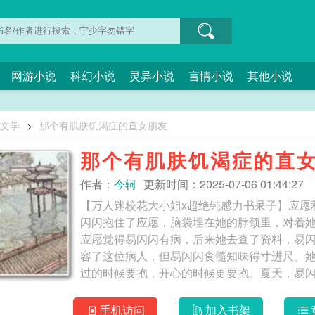
网游小说
科幻小说
灵异小说
言情小说
其他小说
O文学
>
那个有肌肤饥渴症的直女朋友
那个有肌肤饥渴症的直
作者：
今轲
更新时间：2025-07-06 01:44:27
【万人迷校花大小姐x超绝钝感力书呆子】应愿
闪闪抱住了应愿，脑袋埋在她的脖颈里，对着
应愿觉得易闪闪有病，后来她去查了资料，易
容了这位病人，但易闪闪食髓知味得寸进尺。
过的时候要抱，开心的时候更要抱。夏天，易
外套和口罩，拥抱热得像个烧沸的火炉。这是
有一天，有人当着易闪闪的面，替应愿出了柜。q
手机访问
加入书架