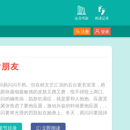
会员书架
阅读记录
注册
登录
女朋友
和易闪闪不熟。但在校文艺汇演的后台更衣室里，易
她那块最细最敏感的皮肤又蹭又磨，恨不得咬上两口。
闪闪的确有病，肌肤饥渴症，就是爱和人抱抱。应愿宽
她紧张焦虑了要抱应愿，激动兴奋的时候要抱应愿，难
闪闪要将光滑的四肢贴在她身上。冬天，易闪闪要脱掉
她们不为人知的秘密，给应愿造成了极大的困扰。直到
uot;喂，你不知道吗？我们应愿可是个小姬崽。她喜
章节目录
立即阅读