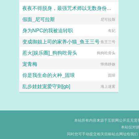
夜夜不得脱身，最强咒术师以无数身份向我靠近
假面_尼可拉斯
尼可拉斯
烤橙
身为NPC的我被迫转职
有妃
变成御姐上司的家养小猫_鱼王三号
鱼王三号
惹火[娱乐圈]_狗狗吃骨头
狗狗吃骨头
宠青梅
怿炜静姝
你是我生命的火种_固琅
固琅
乱步娃娃宠爱守则[gb]
海上迷雾
本站所有内容来源于互联网公开且无需登录
本站仅对
同时您可手动提交相关目标站点网址给我们