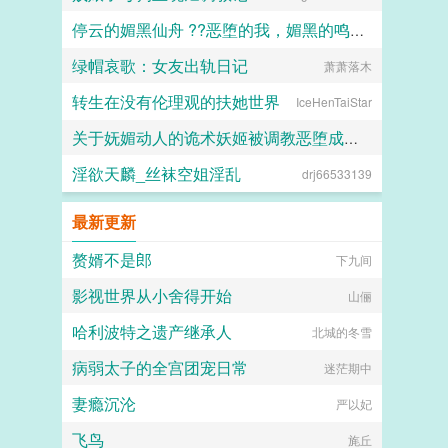
停云的媚黑仙舟 ??恶堕的我，媚黑的鸣火首席以及仙舟??
绿帽哀歌：女友出轨日记
萧萧落木
露露
转生在没有伦理观的扶她世界
IceHenTaiStar
关于妩媚动人的诡术妖姬被调教恶堕成媚黑母猪乐芙兰的这档子事
淫欲天麟_丝袜空姐淫乱
drj66533139
F心R
最新更新
赘婿不是郎
下九间
影视世界从小舍得开始
山俪
哈利波特之遗产继承人
北城的冬雪
病弱太子的全宫团宠日常
迷茫期中
妻瘾沉沦
严以妃
飞鸟
旄丘