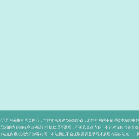
即可获取的网页内容，本站爬虫遵循robots协议，若您的网站不希望被本站爬虫抓取，可
抓取到的内容由程序自动进行排版处理再展现，不涉及更改内容，不针对任何内容表述
（站点内容必须允许游客访问，本站爬虫不会抓取需要登录后才展现内容的站点），