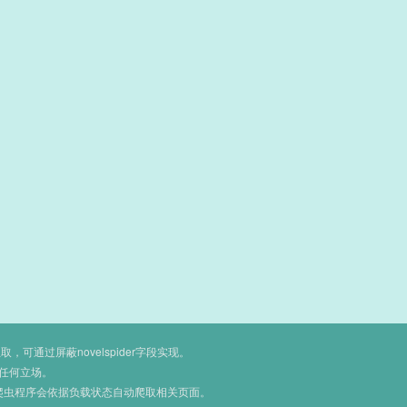
通过屏蔽novelspider字段实现。
任何立场。
爬虫程序会依据负载状态自动爬取相关页面。