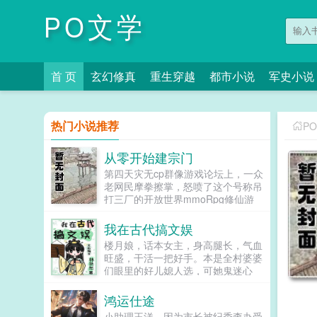
PO文学
首 页
玄幻修真
重生穿越
都市小说
军史小说
热门小说推荐
P
从零开始建宗门
第四天灾无cp群像游戏论坛上，一众
老网民摩拳擦掌，怒喷了这个号称吊
打三厂的开放世界mmoRpg修仙游
戏十洲记数日，哪知开服一看三厂和
它比起来还真特么是弟弟！那波澜壮
我在古代搞文娱
阔的异世天地，海内十洲海外三岛，
楼月娘，话本女主，身高腿长，气血
宏大到令人头晕目眩的地图。瑰丽的
旺盛，干活一把好手。本是全村婆婆
仙侠神话，神仙鬼怪异兽妖魔还有一
们眼里的好儿媳人选，可她鬼迷心
个饱含无数玩家心血从零建立起来的
窍，就迷上了村口会读书的小白脸。
天下第一修仙宗门师父师父，咱们宗
辛苦挖野菜，供养小白脸，可小白脸
鸿运仕途
门为什么号称天下第一修仙宗门啊？
上岸第一剑，先斩供养人。楼欣月，
可能因为人多？重开二周目的方羡鱼
小助理王洋，因为市长被纪委查办受