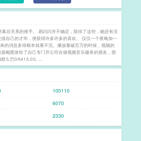
着人，走路上连挽个胳膊都不可以。quot;易闪闪看
淬了冰一样的冷意。应愿低下了头，心想，这样也好，
骂她占了她的便宜。总不会再纠缠着她了。可转过一个
住了应愿，她恶狠狠地问她：quot;不敢碰别人是怕
些幕后关系的推手。 易闪闪并不确定，除掉了这些，她还有没
uot;……quot;易闪闪：quot;别人是有可能发展成
凭借自己的才华，便获得许多许多的喜欢。 仅仅一个夜晚加一
？quot;应愿：quot;……quot;应愿叹了口气。
进来的消息多得根本就看不完。播放量破百万的时候，视频的
收《高冷姐怎么又脸红了》全女恋综，cp大乱炖，感
数据截图发给了自己专门开公司在做视频音乐服务的朋友，朋
1v1小甜饼，不会写太长2，互攻3，双方都没谈过，
/641⒌0⒌ ...
0
100110
6070
2330