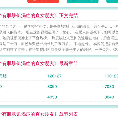
欢女孩子，但她非常地洁身自好，平时换衣服要避
了过来，细长漂亮的眼睛像狐狸，眼里又含着
个有肌肤饥渴症的直女朋友》正文完结
知道她喜欢女生，易闪闪得怕她，恨她，暗暗
拐角，在繁茂的紫藤花洒下的阴影里，易闪闪又抱
闪”的名号之下，是学校的宣传，是去参加热门活动的流量，甚至是……一
别人误会，随便我碰怎么不怕我误会？quot;应愿：q
吸引人的资本。 现在这条视频证明了，她有。 在爱人的凝视下，她可以
恋爱关系的对象，我是丝毫激不起你感觉的普通朋友咯
，她的视频便冲上了平台热榜。 热度以让人恐怖的速度在增加，后台涌
敏感又迟钝，大胆又好胜，真是麻烦的直女。预
高达二十万，而粉丝数已经增长到了五万多。 平地起号。 易闪闪把后台
兴趣的可以点进专栏收藏一下~本文小贴士：1，
话立刻打了过来，在得知易闪闪就是这个账号主人的时候，一声尖叫。QQ群⒌巴0
只谈对方 那个有肌肤饥渴症的直女朋友
个有肌肤饥渴症的直女朋友》最新章节
完结
120127
11012
0
8090
7080
4050
3040
个有肌肤饥渴症的直女朋友》章节列表