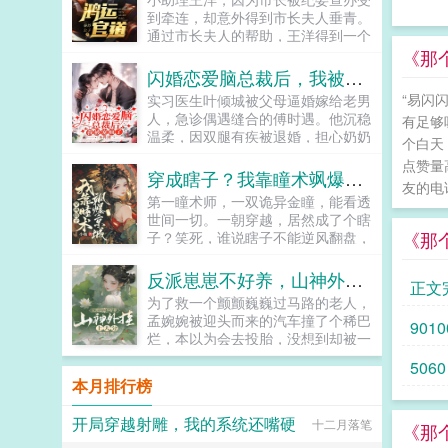
刚失业的文娱小编，提桶回老家，本
面带慈祥地看着一众自我pua能力良
到牵连，却意外得到市长夫人垂青。
打算大展身手搞副业。谁知穿成了话
好的韭菜（划掉）玩家，心满意足，
通过市长夫人的帮助，王洋得到一个
本里挖野菜养小白脸的苦情女！诶，
决定带着玩家在修仙界开始乱杀。小
u盘，里面记载了众多不为人知的秘
《那
来都来了，野菜是拒绝的，事业它不
萌新看了眼实时在线人数5oo万，迷
密。从此，王洋官运亨通，红颜不
闪婚恋爱脑总裁后，我被宠疯了
香吗！嘿嘿，一不留神，搞大了凡有
茫地挠了挠头。你管一个至少五百万
断，从小助理一路扶摇而上，直入云
井水处，皆知欣月大魏野史...
“易闪
实习医生叶倾城被父母逼婚嫁给老男
人的组织叫修仙宗门？书友群
霄！...
人，急诊偶遇缝合的傅时遇。他沉稳
974199522（群里有角色表可以填
有足够
温柔，因双腿有疾被退婚，担心奶奶
欢迎大家来玩哦）...
个白天
伤心，急寻一位合约妻子，叶倾城勇
点赞量
敢说她可以。闪婚后，看似郁郁寡欢
穿成瞎子？我靠瞳术飒爆京城
友的电
的傅先生实则是位宠妻达人。发烧摔
第一瞳术师，一双诡异金瞳，能看透
倒时，助理傅先生，我抱吧。傅时遇
世间一切。一朝穿越，居然成了个瞎
我抱。被病人骚扰时，助理傅先生，
《那
子？笑死，谁说瞎子不能逆风翻盘，
做点什么吗？傅时遇黑巷伺候。被暗
别人瞎是真的瞎，她瞎是扮猪吃虎。
恋学长示好时，助理傅先生，你不将
看她翻手为云覆手为雨，不论是抛弃
反派崽崽不好养，山神外挂上大分
叶小姐结婚的消息告诉他吗？傅时遇
正文
原主的未婚夫，还是弄瞎原主双眼的
我不阻止她奔向更好的人，因为她值
为了救一个颤颤巍巍过马路的老人，
渣男，通通不是她的对手！沈清瞳神
得。叶倾城大叔，可我喜欢得人是
孟婉婉被迎头而来的汽车撞了个稀巴
9010
挡杀神，佛挡杀佛。本以为与永安王
你。双向奔赴双向救赎的先婚后爱
烂，本以为会去投胎，没想到却被一
之间的婚事不过是一场互利互惠的交
文。...
本山神手册救下，只要完成山神手册
易，却不想，传闻中，冷漠不近人情
5060
的委托，她就能再活第二次！看着眼
的王爷，却对她一往情深沈清瞳想做
本月排行榜
前三个瘦骨伶仃的崽子，再想到他们
我夫君，三从四德了解一下？顾清之
的结局，孟婉婉握拳干了！...
为了夫人，立刻去进修男德！...
开局穿越射雕，我的系统还嘴硬
十二月落笔
《那