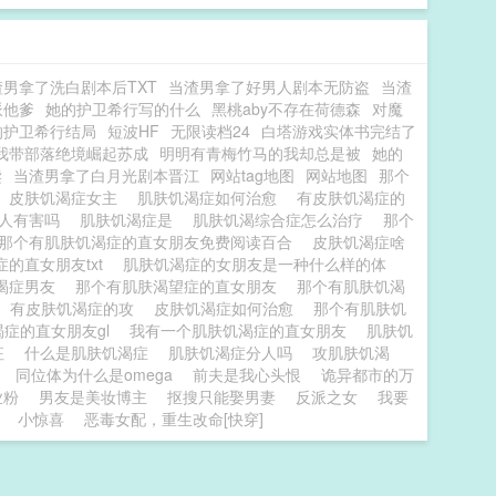
渣男拿了洗白剧本后TXT
当渣男拿了好男人剧本无防盗
当渣
派他爹
她的护卫希行写的什么
黑桃aby不存在荷德森
对魔
的护卫希行结局
短波HF
无限读档24
白塔游戏实体书完结了
我带部落绝境崛起苏成
明明有青梅竹马的我却总是被
她的
读
当渣男拿了白月光剧本晋江
网站tag地图
网站地图
那个
皮肤饥渴症女主
肌肤饥渴症如何治愈
有皮肤饥渴症的
对人有害吗
肌肤饥渴症是
肌肤饥渴综合症怎么治疗
那个
那个有肌肤饥渴症的直女朋友免费阅读百合
皮肤饥渴症啥
的直女朋友txt
肌肤饥渴症的女朋友是一种什么样的体
渴症男友
那个有肌肤渴望症的直女朋友
那个有肌肤饥渴
有皮肤饥渴症的攻
皮肤饥渴症如何治愈
那个有肌肤饥
症的直女朋友gl
我有一个肌肤饥渴症的直女朋友
肌肤饥
征
什么是肌肤饥渴症
肌肤饥渴症分人吗
攻肌肤饥渴
同位体为什么是omega
前夫是我心头恨
诡异都市的万
业粉
男友是美妆博主
抠搜只能娶男妻
反派之女
我要
小惊喜
恶毒女配，重生改命[快穿]