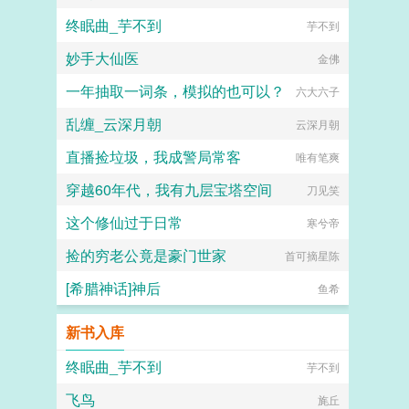
终眠曲_芋不到
芋不到
妙手大仙医
金佛
一年抽取一词条，模拟的也可以？
六大六子
乱缠_云深月朝
云深月朝
直播捡垃圾，我成警局常客
唯有笔爽
穿越60年代，我有九层宝塔空间
刀见笑
这个修仙过于日常
寒兮帝
捡的穷老公竟是豪门世家
首可摘星陈
[希腊神话]神后
鱼希
新书入库
终眠曲_芋不到
芋不到
飞鸟
旄丘