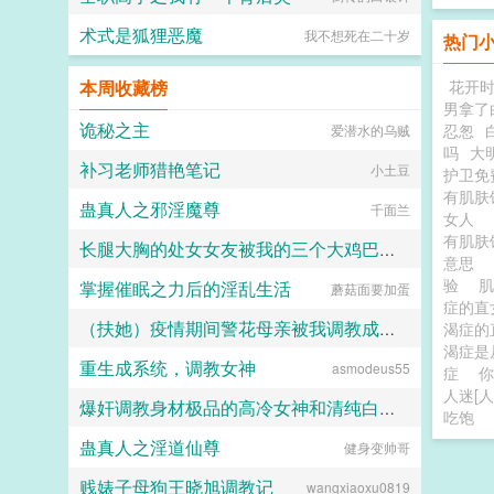
术式是狐狸恶魔
我不想死在二十岁
热门
本周收藏榜
花开
男拿了
诡秘之主
忍怱
爱潜水的乌贼
吗
大
补习老师猎艳笔记
小土豆
护卫免
有肌肤
蛊真人之邪淫魔尊
千面兰
女人
有肌肤
长腿大胸的处女女友被我的三个大鸡巴室友轮番调教，狠狠灌精直到怀孕
意思
验
掌握催眠之力后的淫乱生活
蘑菇面要加蛋
158330
症的直
（扶她）疫情期间警花母亲被我调教成三洞全开的肉便器母狗
渴症的
渴症是
重生成系统，调教女神
asmodeus55
霜染official
症
你
人迷[人
爆奸调教身材极品的高冷女神和清纯白袜甜妹留学生，射满她们的鞋柜里的高跟鞋和小皮鞋
吃饱
蛊真人之淫道仙尊
健身变帅哥
ni1l
贱婊子母狗王晓旭调教记
wangxiaoxu0819