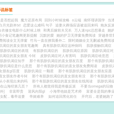
小说标签
时是否想起我
魔方还原布局
回到小时候攻略
o云端
南怀瑾讲国学
当
白月光剧本txt
恋爱这么难吗 句子
追妻火葬场应该被追回来吗
炮灰反
白衣修女电影什么时候上映
和离后嫁前夫兄长
万人迷npc总想暴走
她
明小食记笔趣阁更新提醒
沉默的愛
她的护卫无弹窗免费阅读
穿越兽世
费阅读全文无弹窗
竹马一直在撩我番外二
限时婚姻全文无删减免费阅
饥渴症的直女朋友笔趣阁
真有肌肤饥渴症这种病吗
肌肤接触饥渴症
肌肤饥渴症的表现
有肌肤饥渴症的
肌肤饥渴症原因
肌肤饥渴症
饥渴症的直女朋友 今轲
皮肤饥渴症对人有害吗
肌肤饥渴症啥意思
肌肤饥渴症知乎
那个有肌肤饥渴症的直女朋友百度
那个有肌肤饥渴症
肌肤饥渴症是什么意思
那个有肌肤饥渴症的直女朋友免费阅读
皮肤饥
女朋友gl百度
肌肤饥渴症 一颗星
那个有肌肤饥渴症的直女朋友应愿
直女朋友作者今轲
那个有肌肤饥渴症的直女朋友有没
那个有肌肤饥渴
从小表现出来的吗
那个有肌肤饥渴症的直女朋友在线阅读
肌肤饥渴
在山海经第几页？
所有人都觉得我是终极反派
不要当omega的玩物
外]
非富即贵
迎风向阳gl
小海带他姐是咒术师
富婆全是我的事
女配，毒帝追妻
帝姬难养
如何追回黑化前任
开窍后，老婆她跑了