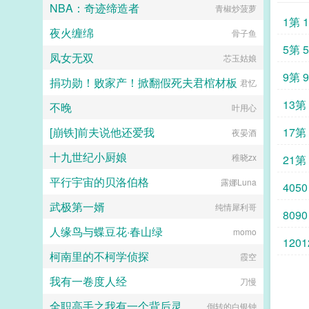
NBA：奇迹缔造者
青椒炒菠萝
1第 
夜火缠绵
骨子鱼
5第 
凤女无双
芯玉姑娘
9第 
捐功勋！败家产！掀翻假死夫君棺材板
君忆
13第 
不晚
叶用心
[崩铁]前夫说他还爱我
17第 
夜晏酒
十九世纪小厨娘
稚晓zx
21第 
平行宇宙的贝洛伯格
露娜Luna
4050
武极第一婿
纯情犀利哥
8090
人缘鸟与蝶豆花·春山绿
momo
1201
柯南里的不柯学侦探
霞空
我有一卷度人经
刀慢
全职高手之我有一个背后灵
倒转的白银钟