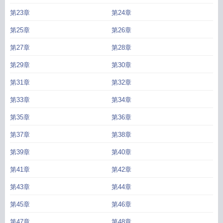
第23章
第24章
第25章
第26章
第27章
第28章
第29章
第30章
第31章
第32章
第33章
第34章
第35章
第36章
第37章
第38章
第39章
第40章
第41章
第42章
第43章
第44章
第45章
第46章
第47章
第48章