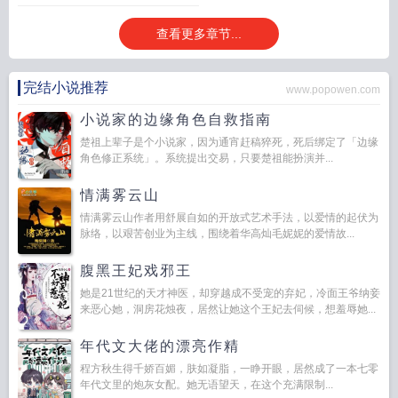
吱全文免费阅读最新章节
新婚陷落 晴空岚
新婚陷落by晴空岚
新婚陷落by晴空
查看更多章节...
岚txt
新婚陷落晴空岚txt
新婚陷落by晴空岚TXT
新婚陷落txt晴空岚
新婚陷落by
晴空岚免费阅读全文最新章
新婚陷落全文免费阅读
新婚陷落全文免费阅读鹿
新
婚陷落晴空岚TXT百度
新婚陷落晴空岚最新章节全文阅读
新婚陷落晴空岚晋
完结小说推荐
www.popowen.com
江
新婚陷落全文免费阅读无弹窗
新婚陷落作者晴空岚
新婚陷落全文
新婚陷落
TXT
新婚陷落贺临西免费阅读
新婚陷落晴空岚
小说家的边缘角色自救指南
楚祖上辈子是个小说家，因为通宵赶稿猝死，死后绑定了「边缘
角色修正系统」。系统提出交易，只要楚祖能扮演并...
情满雾云山
情满雾云山作者用舒展自如的开放式艺术手法，以爱情的起伏为
脉络，以艰苦创业为主线，围绕着华高灿毛妮妮的爱情故...
腹黑王妃戏邪王
她是21世纪的天才神医，却穿越成不受宠的弃妃，冷面王爷纳妾
来恶心她，洞房花烛夜，居然让她这个王妃去伺候，想羞辱她...
年代文大佬的漂亮作精
程方秋生得千娇百媚，肤如凝脂，一睁开眼，居然成了一本七零
年代文里的炮灰女配。她无语望天，在这个充满限制...