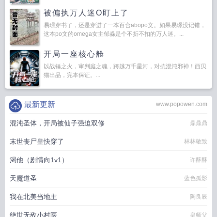
被偏执万人迷O盯上了
易璟穿书了，还是穿进了一本百合abopo文。如果易璟没记错，
这本po文的omega女主郁淼是个不折不扣的万人迷。...
开局一座核心舱
以战锤之火，审判庭之魂，跨越万千星河，对抗混沌邪神！西贝
猫出品，完本保证。...
最新更新
www.popowen.com
混沌圣体，开局被仙子强迫双修
鼎鼎鼎
末世丧尸皇快穿了
林林敬致
渴他（剧情向1v1）
许酥酥
天魔道圣
蓝色孤影
我在北美当地主
陶良辰
绝世无敌小村医
皇师父