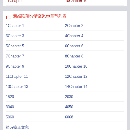
11Chapter 11
10Chapter 10
初恋。【阅读提醒】1.双洁he，乖萌大小姐vs腹黑太子爷，天降上位，竹马追妻
火葬场追不上2.女主视角先婚后爱，男主视角暗恋成真——下本待开《竹马失忆
后》——李乐盈的竹马傅斯延，堪称别人家的孩子典范——成绩好、性格稳、长
新婚陷落by晴空岚txt
章节列表
得帅，是众多女生的爱慕对象。厌倦了女生借她来和他套近乎，李乐盈上大学
1Chapter 1
2Chapter 2
后，开始假装不认识他。清净了没两个月，傅斯延忽然出了车祸。李乐盈匆忙赶
去医院，看他床前围了一堆朋友，人也没什么大碍，她默默松了口气。正准备悄
3Chapter 3
4Chapter 4
无声息地退出病房，却被傅斯延从身后叫住。看着大家的目光齐刷刷看向了她，
李乐盈心里一咯噔，试图装傻：“同学，你认识我？”傅斯延皱了皱眉：“你不是我
5Chapter 5
6Chapter 6
的女朋友么？”李乐盈：？？？-为了不刺激记忆错乱的傅斯延，李乐盈被迫成了他
7Chapter 7
8Chapter 8
的女友。本以为装装样子，等他恢复就行。然而，不知不觉之中，她被他哄着把
情侣之间能做的事，全都做了个遍。更糟的是，他不仅记忆出现了错乱，连性格
9Chapter 9
10Chapter 10
都变了。原本沉稳禁欲的一个人，现在侵略性强到她招架不住一点。她就这么被
11Chapter 11
12Chapter 12
他给，睡服了。眼见两人关系彻底变质，李乐盈写了一份免责声明，让傅斯延签
字。傅斯延挑了下眉：“有必要么？”李乐盈：“有啊！你失忆前那叫一个洁身自
13Chapter 13
14Chapter 14
好，刚正不阿，我怕你哪天记忆恢复了，会说是我玷污了你。”傅斯延垂眸笑了
1520
2030
声，丢掉手里声明，将她恶劣抵在了桌前：“有没有一种可能，现在的我，才是真
实的我。”李乐盈脚底一软，嗓音颤颤：“你、你什么意思？”傅斯延咬着她泛红的
3040
4050
耳垂，低沉嗓音幽幽：“意思是——”“我高中时，就想这样对你了。”李乐盈：
“？！”#奥斯卡欠我竹马一个影帝#被竹马骗了，能报警吗？我要报警！报警！
新
5060
6068
婚陷落百度
新婚陷落txt
新婚陷落晋江
新婚陷落晴空蓝
新婚陷落全文阅读
新婚
第69章正文完
陷落txt百度
新婚陷落晴空岚全文免费阅读
新婚陷落晴空岚贺临西
新婚陷落by慕