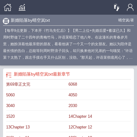
新婚陷落by晴空岚txt
晴空岚
/著
【每早9点更新，下本开《竹马失忆后》】【男二上位+先婚后爱+蓄谋已久】和
周时野做了二十四年的青梅竹马，许语茉暗恋了他八年。在这漫长的青春岁月
里，她扮演着他最亲密的朋友，看着他谈了一个又一个的女朋友。她以为陪伴是
最长情的告白，总能等到周时野浪子回头，却只换来他对兄弟的一句嗤笑：“许语
茉？太熟了，跟左手摸右手又什么区别，没劲。”那天起，许语茉彻底死心了，在
周时野面前消失了个干干净净。周时野笃定她离不开自己，甚至打赌不出一周，
她肯定又会来联系他。结果等到的却是她和京圈顶级豪门贺家联姻的消息。周时
新婚陷落by晴空岚txt
最新章节
野喝了个烂醉，红着眼拨通那个早已烂熟于心的号码，声音颤抖，带着卑微的哀
第69章正文完
6068
求：“茉茉……对不起，是我过去混蛋，没认清自己的感情……你回来，跟我结婚
好不好？”听筒里却传来了贺临西慵懒散漫的男声：“大半夜的找我太太求婚，周少
5060
4050
怕不是喝了假酒？”-和贺临西结婚只是形势所迫，许语茉对他印象不多。从前他是
高中时期的风云人物，年级第一的学神校草。追他的人能从教学楼排到操场，却
3040
2030
没有过任何绯闻。而今他一手创立矩阵科技，短短几年带公司上市，成为最年轻
1520
14Chapter 14
的科技新贵。依旧清冷矜贵，淡于情事。许语茉以为两人的婚姻只是各取所需的
一纸协议。直到某天整理家中电脑时，她无意点开一个文件夹，里面全是她高中
13Chapter 13
12Chapter 12
时期的照片。而文件夹的名字是一串程序编码：521d604b解码后只有两个字——