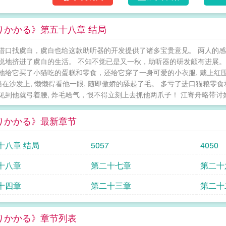
圆]
りかかる》第五十八章 结局
借口找虞白，虞白也给这款助听器的开发提供了诸多宝贵意见。 两人的感
说地挤进了虞白的生活。 不知不觉已是又一秋，助听器的研发颇有进展。 
地给它买了小猫吃的蛋糕和零食，还给它穿了一身可爱的小衣服, 戴上红围
 猫在沙发上, 懒懒得看他一眼, 随即傲娇的舔起了毛。 多亏了进口猫粮
见到他就弓着腰, 炸毛哈气，恨不得立刻上去抓他两爪子！ 江寄舟略带讨好地叫
りかかる》最新章节
十八章 结局
5057
4050
十八章
第二十七章
第二十
十四章
第二十三章
第二十
りかかる》章节列表