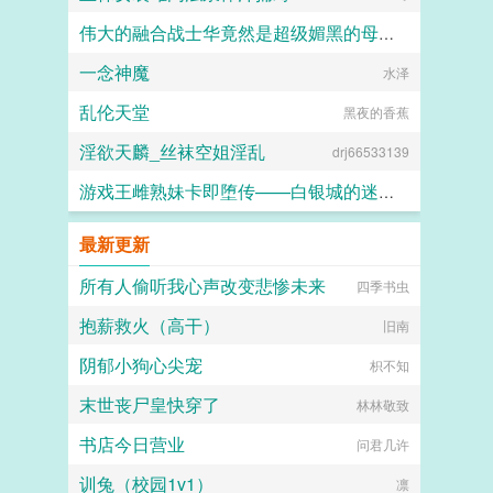
伟大的融合战士华竟然是超级媚黑的母猪便器这件事
一念神魔
嘿嘿嘿
水泽
乱伦天堂
黑夜的香蕉
淫欲天麟_丝袜空姐淫乱
drj66533139
游戏王雌熟妹卡即堕传——白银城的迷宫主?拉比丽斯篇
丁骨
最新更新
所有人偷听我心声改变悲惨未来
四季书虫
抱薪救火（高干）
旧南
阴郁小狗心尖宠
枳不知
末世丧尸皇快穿了
林林敬致
书店今日营业
问君几许
训兔（校园1v1）
凛