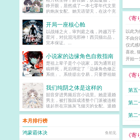
宠溺，于及冠年放他归去。哪知三个
睁开眼，居然成了一本七零年代文里
月后，他竟扫平障碍，弑父即位。自
的炮灰女配。她无语望天，在这个充
此后狼子野心，昭然若揭三载风云变
满限制的时代，她只想当条咸鱼，拿
《寄
幻，他荡平七国，强灭五州，将河山
着便宜老公的丰厚工资买买买，顺便
开局一座核心舱
归化为一，却将精兵对准燕国。强破
再好好享受宽肩窄腰，冷峻帅气...
宫门之日，未杀一名俘虏，未夺半只
以此为
以战锤之火，审判庭之魂，跨越万千
鸡犬。燕王端坐，临视睥睨，不怒而
星河，对抗混沌邪神！西贝猫出品，
不由分
自威。二人对上视线，促狭中带着几
完本保证。...
仪式感
分挑衅，金阶玉殿便生了寒。那凤目
喜欢,
微眯，仍循着旧日称呼，质问声凛
小说家的边缘角色自救指南
冽，吾儿，如今可要杀了寡人？秦诏
开始一
楚祖上辈子是个小说家，因为通宵赶
俯身，骤然折膝跪了下去往日隐忍换
稿猝死，死后绑定了「边缘角色修正
作桀骜，锋锐眉眼经年淬炼，越发显
《寄
系统」。系统提出交易，只要楚祖能
得狠厉，但唇角柔情却化作了一抹
扮演并修正那些被读者讨厌的边缘角
笑，未免舍不得。哦？宫城十里，凤
色，他就能重获新生。楚祖改人设是
冠霞帔，金银珠玉贯满箱，另有玺印
我们纯阴之体是这样的
第五
吧？老擅长了！第一本读者A你可以
一枚，权作信礼。儿臣秦诏笑的璀
韶音穿进男频后宫小说里。她是退婚
让反派降智，但你最好不要做梦觉得
璨，忽又改了口，朕，是来迎娶您回
男主，被打脸踩成渣整个门派被连根
第二
读者也会降智，很难懂吗？还是读者
家的。前期日常卖惨求宠博取父王怜
拔起所在宗族灰飞烟灭的女配。退婚
A靠靠靠！早说是大佬的局中局中局
爱的质子攻x每天外冷内热宠溺带娃
有什么大不了的？退婚后，他就是清
啊！！祖爹！对不起！是我说话太大
的后爹受后期装乖假寐豺狼帝王攻x
第二
清白白的好汉一条，前程光明，未来
声了！！第二本读者B狗塑适可而
本月排行榜
高冷美强囚凤帝王受食用注意■时代
无限。但既然他这么记恨N多年后。
止，就算你重复强调五百次他是可爱
架春秋平行时期，称呼及势力地图有
龙傲天男主我知道是我配不上你，但
狗狗，但我只看到了一只舔狗，还是
私设。双方无任何亲缘关系，质子到
鸿蒙霸体决
鱼初见
我在你身边鞍前马后了五百年，饭给
《寄
不会汪汪叫的那种。还是读者B起猛
他国后，称国君为父王。■端水互宠
你做，衣服给你买，天材地宝为你