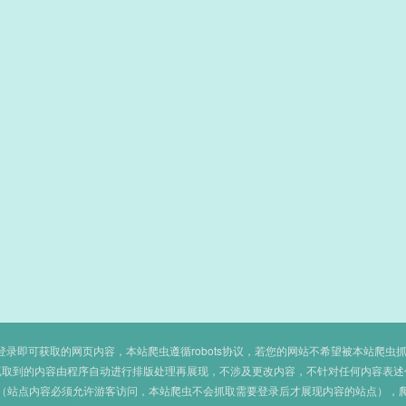
即可获取的网页内容，本站爬虫遵循robots协议，若您的网站不希望被本站爬虫抓取，可
抓取到的内容由程序自动进行排版处理再展现，不涉及更改内容，不针对任何内容表述
（站点内容必须允许游客访问，本站爬虫不会抓取需要登录后才展现内容的站点），