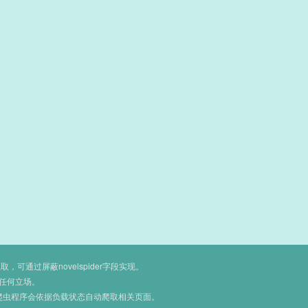
通过屏蔽novelspider字段实现。
任何立场。
爬虫程序会依据负载状态自动爬取相关页面。