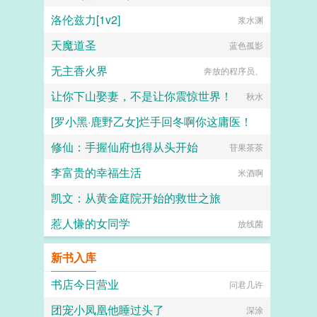
洛伦兹力[1v2]
浆水渊
天魔道圣
蓝色孤影
无主香火界
奔放的程序员、
让你下山娶妻，不是让你震惊世界！
秋水
[罗小黑·鹿野乙女]烂手回冬啊你这庸医！
修仙：手握仙府也得从头开始
天之方兮望美人
苷果茶茶
李富贵的幸福生活
米酒啊
凯文：从黄金庭院开始的救世之旅
惹人慊的女同学
无名小作者595
放线菌
新书入库
书店今日营业
问君几许
团宠小凤凰他睡过头了
深涂