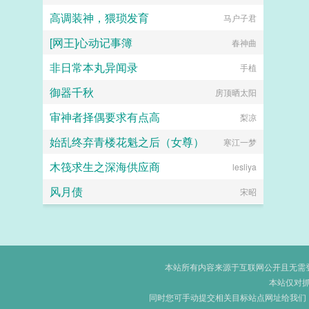
高调装神，猥琐发育
马户子君
[网王]心动记事簿
春神曲
非日常本丸异闻录
手植
御器千秋
房顶晒太阳
审神者择偶要求有点高
梨凉
始乱终弃青楼花魁之后（女尊）
寒江一梦
木筏求生之深海供应商
lesliya
风月债
宋昭
本站所有内容来源于互联网公开且无需登录
本站仅对
同时您可手动提交相关目标站点网址给我们