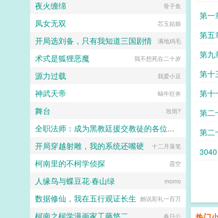
了，看到无敌阳光开朗大狗狗了，哪
相爱相杀年龄差7岁年下强强身心
夜火缠绵
骨子鱼
抢，你特么能不能看我一眼？...
里能领养，阿祖！我也要养阿祖！！
1v1欢迎收藏作者鞠躬jpg其他预收
第一
第三本读者C作者生活这么不如意，
（作者广告位3啵啵）■古耽戎马踏
凤女无双
芯玉姑娘
一定要搞这么五毒俱全的角色？写不
秋棠心狠手辣权臣攻x老谋深算谋士
第五
出来东西找个班上吧。还是读者
受权臣技能之伺候娇生惯养的公子哥
开局选刘备，只有我知道三国剧情
满地鸡毛
CMD，祖神，我可真该死啊！第四
儿。■古耽照我满怀冰雪忠犬糙汉暗
第九
本第五本第六本楚祖怎么样，虽然演
卫攻x狠戾变态王爷受被王爷一个巴
术式是狐狸恶魔
我不想死在二十岁
的一般，但我改得还行吧？系统你知
掌扇爽了。■古耽误我秦楼约高冷闷
道什么叫边缘角色吗？人气大爆角色
第十
骚大将军x骄扬富贵小少爷被老婆倒
源力过载
我爱小豆
算什么边缘角色啊！！！TIPS12100
追又放弃，将军等会，小祖宗哎！■
存稿箱吐章节，偶尔抽空改错字2警
东幻众神审判日疯批大佬x高冷之花
神武天帝
第十
蜗牛狂奔
惕祖哥感情牌，他是个狠人3wb短不
为神清路的蓝星5s指挥长军官权昼，
拉揪，随机掉落祖哥CG4论坛都会标
遇到一个顶级疯批罪犯。想杀我？试
舞台
玫雨?
第二
注发言时间，精确到秒，有用5是想
试接吻吗？■现耽第13个治疗师狂躁
简单尝试各种题材的产物，专栏预收
失眠的霸总，被手段高超的pua心理
全职法师：成为黑教廷援交教徒的各位婊子
第二
有各个题材，收收菜呗w...
治疗师狠狠拿捏。老婆把我的精神病
治成了恋爱脑...
开局穿越射雕，我的系统还嘴硬
十二月落笔
小磊子
3040
柯南里的不柯学侦探
霞空
人缘鸟与蝶豆花·春山绿
momo
数据修仙，我在五行观证长生
她说彩礼一百万
柯南之柯学漫画家工藤悠二
热门
春日公