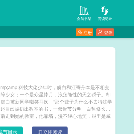
会员书架
阅读记录
注册
登录
amp;amp;科技大佬少年时，虞白和江寄舟本是不相交
听障少女；一个是众星捧月，浪荡随性的天之骄子。却
虞白被新同学嘲笑耳疾。“那个聋子为什么不去特殊学
地捡起自己被扔出教室的书，一双骨节分明，白皙修长的
随后走到她的教室，他靠墙，漫不经心地笑，眼里是威
，再看到谁欺负她的话，你可以试试。”少年像她黑夜
在心上，只敢偷偷喜欢。 寄她温柔[破镜重
章节目录
立即阅读