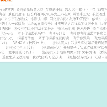
oss是前夫
奥特曼黑历史人物
梦魔的小镇
男人50一枝花下一句
我在军
良缘
梦魔的生活
国公府春闺小纪事女王不在家
神算小王妃
罪恶难逃
读
甚尔宇智波鼬文
综影视白曦
国公府春闺小韵事TXT晋江
修仙s
玄
咪陪主人一起睡觉
纨绔by欢喜公子t
被渣男送人后沈总哭红眼全集
快穿
魔的房间
国公府春闺小韵txt全文番外
网站tag地图
网站地图
寄予温
寄りかかる
寄予你温柔夜鸟txt
寄りかける
寄给你寄给温柔本身出
寄になった
温柔寄予他
寄予你温柔免费阅读
寄予你温柔
寄她温
1v1）
VENOM（校园1v1H）
（猎人同人）和揍敌客订婚后开启隐
）
月桂冠（年上 1v1）
（甄嬛传同人）开局皇子，我成胖橘掌中宝/
vip
故事细腻（1V1 ）
（综漫同人）攻略屑男人的100种方法
未晚
重生之从无敌开始
[综武侠]咱可是少侠
（红楼/清穿同人）[红楼＋