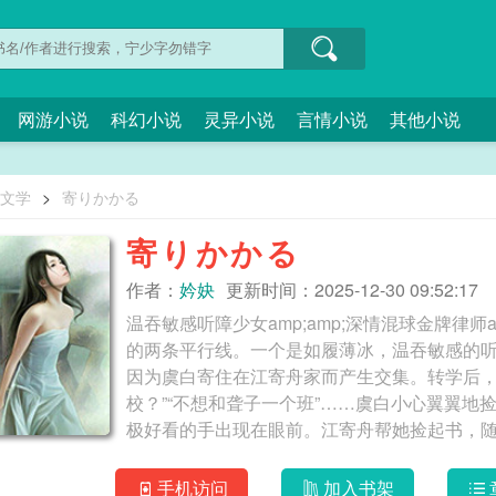
网游小说
科幻小说
灵异小说
言情小说
其他小说
O文学
>
寄りかかる
寄りかかる
作者：
妗妜
更新时间：2025-12-30 09:52:17
温吞敏感听障少女amp;amp;深情混球金牌律师
的两条平行线。一个是如履薄冰，温吞敏感的
因为虞白寄住在江寄舟家而产生交集。转学后，
校？”“不想和聋子一个班”……虞白小心翼翼
极好看的手出现在眼前。江寄舟帮她捡起书，
胁的意味，看向班里欺负她的同学，“这是我妹
里瑀瑀独行时出现的星星，明亮遥远。虞白悄悄把他记挂
手机访问
加入书架