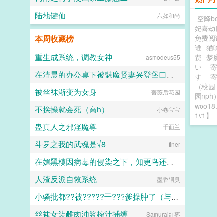
陆地键仙
六如和尚
空降b
妃喜劫
本周收藏榜
免费阅
谁
猫
重生成系统，调教女神
费
梦
asmodeus55
い
在清晨的办公桌下被魅魔贤妻兴登堡口交，夜晚在宴会厅角落的鞋交
す
（校园 
被丝袜渐变为女身
蔷薇后花园
火锅气候
园nph
woo18.
不挨操就会死（高h）
小卷宝宝
1v1】
蛊真人之邪淫魔尊
千面兰
斗罗之我的武魂是√8
finer
在媚黑模因病毒的侵染之下，知更鸟还是恶堕成了黑爹的媚黑母猪
人渣反派自救系统
人头木321
墨香铜臭
小骚批都??被?????干???爹操肿了（与狼共枕）
丝袜女装雌肉浊浆榨汁捕缚
Samurai红枣
百无禁忌