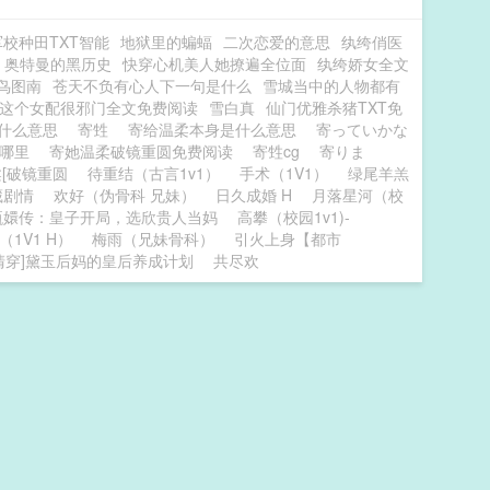
校种田TXT智能
地狱里的蝙蝠
二次恋爱的意思
纨绔俏医
奥特曼的黑历史
快穿心机美人她撩遍全位面
纨绔娇女全文
鸟图南
苍天不负有心人下一句是什么
雪城当中的人物都有
这个女配很邪门全文免费阅读
雪白真
仙门优雅杀猪TXT免
柔什么意思
寄甡
寄给温柔本身是什么意思
寄っていかな
自哪里
寄她温柔破镜重圆免费阅读
寄甡cg
寄りま
柔[破镜重圆
待重结（古言1v1）
手术（1V1）
绿尾羊羔
藏剧情
欢好（伪骨科 兄妹）
日久成婚 H
月落星河（校
甄嬛传：皇子开局，选欣贵人当妈
高攀（校园1v1)-
（1V1 H）
梅雨（兄妹骨科）
引火上身【都市
清穿]黛玉后妈的皇后养成计划
共尽欢