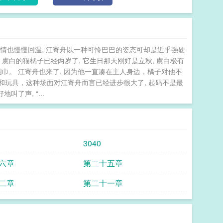
情也慢慢回温, 江寄舟以一种可怜巴巴的姿态可却是近乎强硬
虞白的猫橘子已经两岁了, 它生日那天刚好是立秋, 虞白极有
巾。 江寄舟也来了, 因为他一直凑在主人身边，橘子对他不
零食和玩具，这种场面对江寄舟而言已经进步很大了, 起码不是最
了声, “...
3040
六章
第二十五章
二章
第二十一章