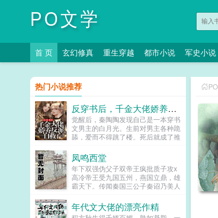
PO文学
首 页
玄幻修真
重生穿越
都市小说
军史小说
热门小说推荐
P
反穿书后，千金大佬娇养反派自救了
觉醒后，秦陶陶发现自己是一本穿书
文男主的白月光。生前对男主各种跪
舔，爱而不得跳了楼。死后就成了推
动男女主感情戏工具人，被频频鞭
尸。秦家大小姐不干了！马上开启
凤鸣西堂
王...
年下双强伪父子双帝王疯批质子攻x
高冷帝王受九国五州，燕国立鼎，雄
霸天下。传闻秦国三公子秦诏乃美人
之子，最不得宠。秦国式微，为表忠
心，便将他送去燕国作质子。几渡春
年代文大佬的漂亮作精
秋，万里霜寒。秦诏乖顺，颇得燕王
程方秋生得千娇百媚，肤如凝脂，一