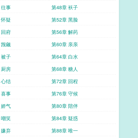
 往事
第48章 袄子
 怀疑
第52章 黑脸
 回府
第56章 解药
 觊觎
第60章 亲亲
 被子
第64章 白水
 厨房
第68章 糖人
 心结
第72章 回程
 喜事
第76章 守候
 娇气
第80章 陪伴
 嘲笑
第84章 疑惑
 嫌弃
第88章 唯一