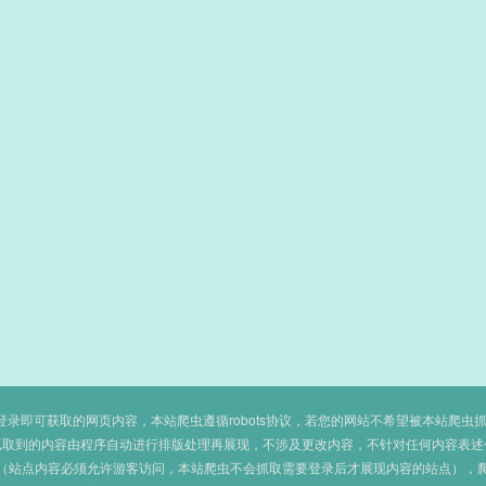
即可获取的网页内容，本站爬虫遵循robots协议，若您的网站不希望被本站爬虫抓取，可
抓取到的内容由程序自动进行排版处理再展现，不涉及更改内容，不针对任何内容表述
（站点内容必须允许游客访问，本站爬虫不会抓取需要登录后才展现内容的站点），