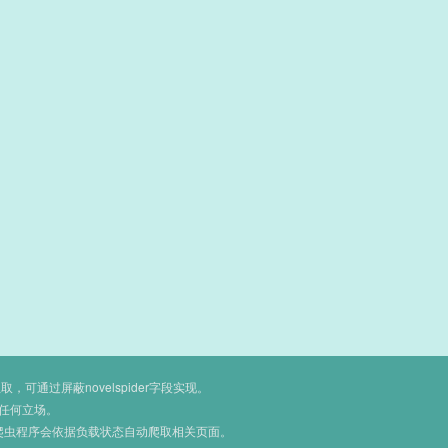
通过屏蔽novelspider字段实现。
任何立场。
爬虫程序会依据负载状态自动爬取相关页面。