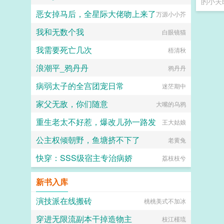
的小夫
恶女掉马后，全星际大佬吻上来了
万源小小芥
我和无数个我
白眼镜猫
我需要死亡几次
梧清秋
浪潮平_鸦丹丹
鸦丹丹
病弱太子的全宫团宠日常
迷茫期中
家父无敌，你们随意
大嘴的乌鸦
重生老太不好惹，爆改儿孙一路发
王大姑娘
公主权倾朝野，鱼塘挤不下了
老黄兔
快穿：SSS级宿主专治病娇
荔枝枝兮
新书入库
演技派在线搬砖
桃桃美式不加冰
穿进无限流副本干掉造物主
枝江槿琉