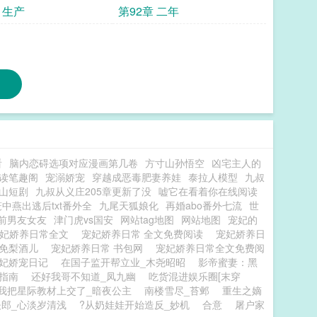
 生产
第92章 二年
看
脑内恋碍选项对应漫画第几卷
方寸山孙悟空
凶宅主人的
读笔趣阁
宠溺娇宠
穿越成恶毒肥妻养娃
泰拉人模型
九叔
山短剧
九叔从义庄205章更新了没
嘘它在看着你在线阅读
笼中燕出逃后txt番外全
九尾天狐娘化
再婚abo番外七流
世
前男友女友
津门虎vs国安
网站tag地图
网站地图
宠妃的
妃娇养日常全文
宠妃娇养日常 全文免费阅读
宠妃娇养日
全免梨酒儿
宠妃娇养日常 书包网
宠妃娇养日常全文免费阅
妃娇宠日记
在国子监开帮立业_木尧昭昭
影帝蜜妻：黑
指南
还好我哥不知道_凤九幽
吃货混进娱乐圈[末穿
我把星际教材上交了_暗夜公主
南楼雪尽_苔邺
重生之嫡
郎_心淡岁清浅
?从奶娃娃开始造反_妙机
合意
屠户家