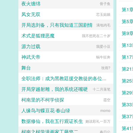
了，看到无敌阳光开朗大狗狗了，哪
相爱相杀年龄差7岁年下强强身心
夜火缠绵
骨子鱼
抢，你特么能不能看我一眼？...
里能领养，阿祖！我也要养阿祖！！
1v1欢迎收藏作者鞠躬jpg其他预收
第1
第三本读者C作者生活这么不如意，
（作者广告位3啵啵）■古耽戎马踏
凤女无双
芯玉姑娘
一定要搞这么五毒俱全的角色？写不
秋棠心狠手辣权臣攻x老谋深算谋士
第5
出来东西找个班上吧。还是读者
受权臣技能之伺候娇生惯养的公子哥
开局选刘备，只有我知道三国剧情
满地鸡毛
CMD，祖神，我可真该死啊！第四
儿。■古耽照我满怀冰雪忠犬糙汉暗
第9
本第五本第六本楚祖怎么样，虽然演
卫攻x狠戾变态王爷受被王爷一个巴
术式是狐狸恶魔
我不想死在二十岁
的一般，但我改得还行吧？系统你知
掌扇爽了。■古耽误我秦楼约高冷闷
道什么叫边缘角色吗？人气大爆角色
第13
骚大将军x骄扬富贵小少爷被老婆倒
源力过载
我爱小豆
算什么边缘角色啊！！！TIPS12100
追又放弃，将军等会，小祖宗哎！■
存稿箱吐章节，偶尔抽空改错字2警
东幻众神审判日疯批大佬x高冷之花
神武天帝
第17
蜗牛狂奔
惕祖哥感情牌，他是个狠人3wb短不
为神清路的蓝星5s指挥长军官权昼，
拉揪，随机掉落祖哥CG4论坛都会标
遇到一个顶级疯批罪犯。想杀我？试
舞台
玫雨?
第21
注发言时间，精确到秒，有用5是想
试接吻吗？■现耽第13个治疗师狂躁
简单尝试各种题材的产物，专栏预收
失眠的霸总，被手段高超的pua心理
全职法师：成为黑教廷援交教徒的各位婊子
第25
有各个题材，收收菜呗w...
治疗师狠狠拿捏。老婆把我的精神病
治成了恋爱脑...
开局穿越射雕，我的系统还嘴硬
十二月落笔
小磊子
第29
柯南里的不柯学侦探
霞空
第33
人缘鸟与蝶豆花·春山绿
momo
第37
数据修仙，我在五行观证长生
她说彩礼一百万
第41
柯南之柯学漫画家工藤悠二
春日公