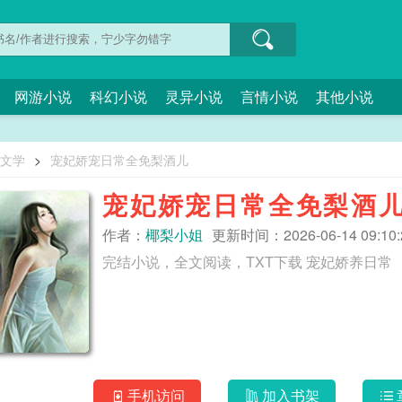
网游小说
科幻小说
灵异小说
言情小说
其他小说
O文学
>
宠妃娇宠日常全免梨酒儿
宠妃娇宠日常全免梨酒
作者：
椰梨小姐
更新时间：2026-06-14 09:10:
完结小说，全文阅读，TXT下载 宠妃娇养日常
手机访问
加入书架