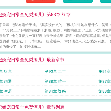
妃娇宠日常全免梨酒儿》第93章 终章
手呈着, 把锦布递给予袖。 “其实没什么的。”樱桃知道她在想什么，笑道：
” “其实......”予袖拿锦布润了润脸, 抿唇，同樱桃说道：“上回, 宋熙他要我
察觉了, 他之前便是一直找理由来予袖这里, 表面上说的都冠冕堂皇, 但
说的话, 她就先开口，和他提一提这桩事。 幸好他这人, 还没糊涂到底。
讪的奇怪了，她接过锦布,...
妃娇宠日常全免梨酒儿》最新章节
章 终章
第92章 二年
第91章
章 想通
第88章 唯一
第87章
章 生辰
第84章 疑惑
第83章
妃娇宠日常全免梨酒儿》章节列表