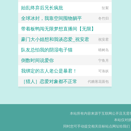
始乱终弃后兄长疯批
扯絮
全球冰封，我靠空间囤物躺平
冬竹归
带着板鸭闯无限梦想直播间【无限】
豪门大小姐想和我谈恋爱_祝安君
梦露快跑
祝安君
队友总怕我的阴湿电子猫
晴树岛
倒数时间说爱你
宁鱼月
我绑定的古人老公是暴君！
可洛妖
［猎人］恋爱对象都不正常
代糖葱花面包
本站所有内容来源于互联网公开且无需登录
本站仅对
同时您可手动提交相关目标站点网址给我们