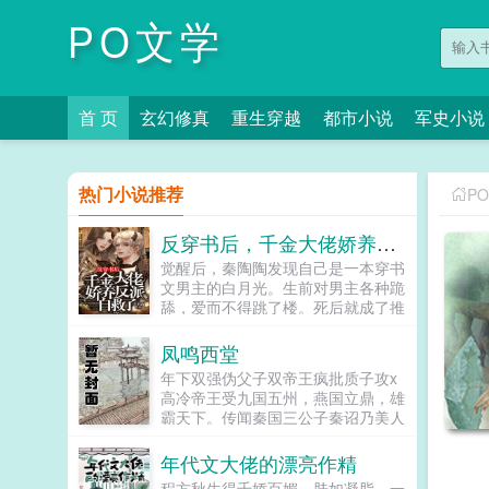
PO文学
首 页
玄幻修真
重生穿越
都市小说
军史小说
热门小说推荐
P
反穿书后，千金大佬娇养反派自救了
觉醒后，秦陶陶发现自己是一本穿书
文男主的白月光。生前对男主各种跪
舔，爱而不得跳了楼。死后就成了推
动男女主感情戏工具人，被频频鞭
尸。秦家大小姐不干了！马上开启
凤鸣西堂
王...
年下双强伪父子双帝王疯批质子攻x
高冷帝王受九国五州，燕国立鼎，雄
霸天下。传闻秦国三公子秦诏乃美人
之子，最不得宠。秦国式微，为表忠
心，便将他送去燕国作质子。几渡春
年代文大佬的漂亮作精
秋，万里霜寒。秦诏乖顺，颇得燕王
程方秋生得千娇百媚，肤如凝脂，一