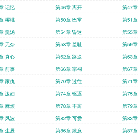
章 记忆
第46章 离开
第47章
章 樱桃
第50章 巴掌
第51章
章 羹汤
第54章 昏迷
第55章
章 无奈
第58章 羞耻
第59章
章 真心
第62章 路途
第63章
章 前事
第66章 宗祠
第67章
章 家仇
第70章 过往
第71章
章 泼妇
第74章 驱逐
第75章
章 麻烦
第78章 不离
第79章
章 风波
第82章 可爱
第83章
章 生辰
第86章 歉意
第87章