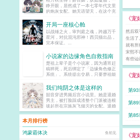
宠溺，于及冠年放他归去。哪知三个
睁开眼，居然成了一本七零年代文里
月后，他竟扫平障碍，弑父即位。自
的炮灰女配。她无语望天，在这个充
此后狼子野心，昭然若揭三载风云变
满限制的时代，她只想当条咸鱼，拿
《宠
幻，他荡平七国，强灭五州，将河山
着便宜老公的丰厚工资买买买，顺便
开局一座核心舱
归化为一，却将精兵对准燕国。强破
再好好享受宽肩窄腰，冷峻帅气...
宫门之日，未杀一名俘虏，未夺半只
然后双
以战锤之火，审判庭之魂，跨越万千
鸡犬。燕王端坐，临视睥睨，不怒而
星河，对抗混沌邪神！西贝猫出品，
生活了。
自威。二人对上视线，促狭中带着几
完本保证。...
就有所
分挑衅，金阶玉殿便生了寒。那凤目
宋熙不
微眯，仍循着旧日称呼，质问声凛
小说家的边缘角色自救指南
冽，吾儿，如今可要杀了寡人？秦诏
有些讪
楚祖上辈子是个小说家，因为通宵赶
俯身，骤然折膝跪了下去往日隐忍换
稿猝死，死后绑定了「边缘角色修正
作桀骜，锋锐眉眼经年淬炼，越发显
《宠
系统」。系统提出交易，只要楚祖能
得狠厉，但唇角柔情却化作了一抹
扮演并修正那些被读者讨厌的边缘角
笑，未免舍不得。哦？宫城十里，凤
色，他就能重获新生。楚祖改人设是
冠霞帔，金银珠玉贯满箱，另有玺印
我们纯阴之体是这样的
第93
吧？老擅长了！第一本读者A你可以
一枚，权作信礼。儿臣秦诏笑的璀
韶音穿进男频后宫小说里。她是退婚
让反派降智，但你最好不要做梦觉得
璨，忽又改了口，朕，是来迎娶您回
男主，被打脸踩成渣整个门派被连根
第89
读者也会降智，很难懂吗？还是读者
家的。前期日常卖惨求宠博取父王怜
拔起所在宗族灰飞烟灭的女配。退婚
A靠靠靠！早说是大佬的局中局中局
爱的质子攻x每天外冷内热宠溺带娃
有什么大不了的？退婚后，他就是清
啊！！祖爹！对不起！是我说话太大
的后爹受后期装乖假寐豺狼帝王攻x
第85
清白白的好汉一条，前程光明，未来
声了！！第二本读者B狗塑适可而
本月排行榜
高冷美强囚凤帝王受食用注意■时代
无限。但既然他这么记恨N多年后。
止，就算你重复强调五百次他是可爱
架春秋平行时期，称呼及势力地图有
龙傲天男主我知道是我配不上你，但
狗狗，但我只看到了一只舔狗，还是
私设。双方无任何亲缘关系，质子到
鸿蒙霸体决
鱼初见
我在你身边鞍前马后了五百年，饭给
《宠
不会汪汪叫的那种。还是读者B起猛
他国后，称国君为父王。■端水互宠
你做，衣服给你买，天材地宝为你