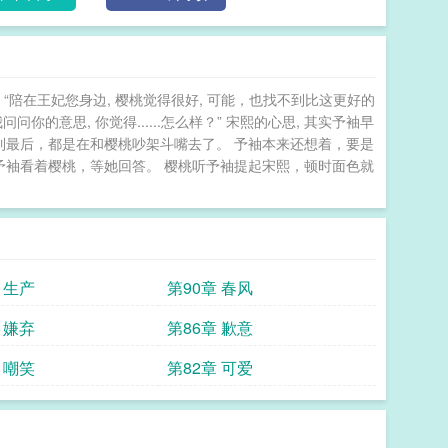
“陪在王妃您身边, 樱桃觉得很好, 可能，也找不到比这更好的
问问你的意思, 你觉得......怎么样？” 宋熙的心思, 其实予袖早
是到最后，都是在和樱桃吵架斗嘴去了。 予袖本来还想着，要是
 予袖看着樱桃，等她回答。 樱桃听予袖提起宋熙，顿时面色就
 生产
第90章 春风
 嫌弃
第86章 歉意
 嘲笑
第82章 可爱