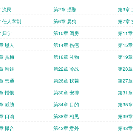
章 流民
第2章 强娶
第3章
章 任人宰割
第6章 属狗
第7章
章 归宁
第10章 闺房
第11章
章 恩人
第14章 伤疤
第15章
章 赏梅
第18章 礼物
第19章
章 蜜饯
第22章 冷战
第23章
章 想通
第26章 找茬
第27章
章 憎恨
第30章 安排
第31章
章 威胁
第34章 目的
第35章
章 口谕
第38章 相见
第39章
章 撮合
第42章 意外
第43章