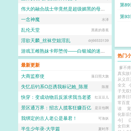
第89
伟大的融合战士华竟然是超级媚黑的母猪便器这件事
第93
一念神魔
嘿嘿嘿
水泽
乱伦天堂
黑夜的香蕉
淫欲天麟_丝袜空姐淫乱
drj66533139
游戏王雌熟妹卡即堕传——白银城的迷宫主?拉比丽斯篇
热门
丁骨
最新更新
爹不
真实故
大商监察使
落日照大旗
从义庄
全文
失忆后钓系O总诱我标记她_陈厘
陈厘
子无双
快穿：变成动物后反派求我当老婆
娇养
红豆豆儿
常百
景区通万界：招古人揽客狂赚百亿
是豆包啊
读
化影后
我绑定的古人老公是暴君！
可洛妖
今]
女归来
半生少年录-大学篇
夏时序