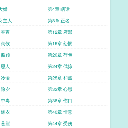
 大婚
第4章 瞎话
 女主人
第8章 正名
 春宵
第12章 府邸
 伺候
第16章 怨恨
 照顾
第20章 荷包
 恩人
第24章 伐掠
 冷语
第28章 和熙
 除夕
第32章 心思
 中毒
第36章 伤口
 嫁衣
第40章 情意
 悬崖
第44章 受伤