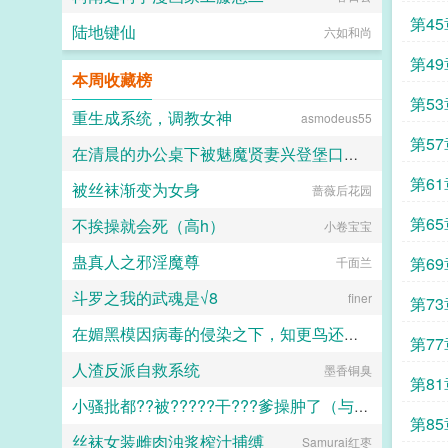
第45
陆地键仙
六如和尚
第49
本周收藏榜
第53
重生成系统，调教女神
asmodeus55
第57
在清晨的办公桌下被魅魔贤妻兴登堡口交，夜晚在宴会厅角落的鞋交
第61
被丝袜渐变为女身
蔷薇后花园
火锅气候
第65
不挨操就会死（高h）
小卷宝宝
蛊真人之邪淫魔尊
第69
千面兰
斗罗之我的武魂是√8
finer
第73
在媚黑模因病毒的侵染之下，知更鸟还是恶堕成了黑爹的媚黑母猪
第77
人渣反派自救系统
人头木321
墨香铜臭
第81
小骚批都??被?????干???爹操肿了（与狼共枕）
第85
丝袜女装雌肉浊浆榨汁捕缚
Samurai红枣
百无禁忌