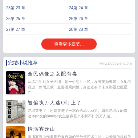
节更新时间
丞相有罪
丞相下面的职位是哪些
朕在下免费阅读全文
丞相在上
丞
23第 23 章
24第 24 章
相并非天下第一
丞相在下
他是丞相之子
丞相之下是什么官职
丞相之下的官
25第 25 章
26第 26 章
职
丞相他以下犯上GB晋江
丞相下面是什么官职
丞相他以下犯上GB免费阅读全
文
丞相他以下犯上晋江
言卿瑶
丞相往下的官职是什么
丞相下面是什么官
丞相
27第 27 章
28第 28 章
他以下犯上笔趣阁最新章节更新
丞相之下的官职有什么列举一些
丞相下面的职
位
丞相他以下犯上免费阅读
丞相他以下犯上绛紫儿
丞相的下一级
丞相在下皇
查看更多章节...
上在上
丞相他一心想谋反全文免费阅读
丞相下一个等级是什么官
丞相他一心想
谋反
丞相他以下犯上
丞相他以下犯上 百度
丞相之上是什么
丞相他以下犯上女
尊
完结小说推荐
www.popowen.com
全民偶像之女配有毒
从练习生到女子天团，她一心想往上爬，发誓要颠覆前世女配的
命运，然而总裁一直要潜规则她，身边还有个未来影视歌巨星
在...
被偏执万人迷O盯上了
易璟穿书了，还是穿进了一本百合abopo文。如果易璟没记错，
这本po文的omega女主郁淼是个不折不扣的万人迷。...
情满雾云山
情满雾云山作者用舒展自如的开放式艺术手法，以爱情的起伏为