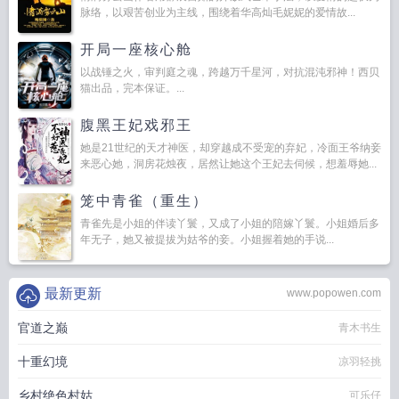
脉络，以艰苦创业为主线，围绕着华高灿毛妮妮的爱情故...
开局一座核心舱
以战锤之火，审判庭之魂，跨越万千星河，对抗混沌邪神！西贝
猫出品，完本保证。...
腹黑王妃戏邪王
她是21世纪的天才神医，却穿越成不受宠的弃妃，冷面王爷纳妾
来恶心她，洞房花烛夜，居然让她这个王妃去伺候，想羞辱她...
笼中青雀（重生）
青雀先是小姐的伴读丫鬟，又成了小姐的陪嫁丫鬟。小姐婚后多
年无子，她又被提拔为姑爷的妾。小姐握着她的手说...
最新更新
www.popowen.com
官道之巅
青木书生
十重幻境
凉羽轻挑
乡村绝色村姑
可乐仔