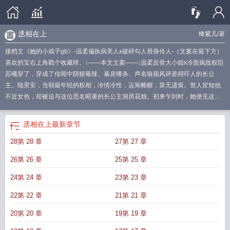
丞相在上
绛紫儿
/著
接档文《她的小戏子gb》-温柔偏执病美人x破碎勾人替身伶人-（文案在最下方）
喜欢的宝右上角戳个收藏呀。↓——本文文案——↓温柔反骨大小姐x冷面疯批权臣
苏曦穿了，穿成了传闻中阴狠毒辣、暴戾嗜杀、声名狼藉风评差得吓人的长公
主。陆景安，当朝最年轻的权相，冷情冷性，运筹帷幄，算无遗策。世人皆知他
不近女色，却被迫与这位恶名昭著的长公主洞房花烛。初来乍到时，她便见这位
丞相一身破损婚衣跪在地上，腰杆挺直如柳，狼狈至此也未损他半分风华气度。
生得一副好皮相，可骨子里尽是猜忌多疑。为免被怀疑，她硬着头皮又甩落一
丞相在上
最新章节
鞭，不料甩碎油灯燃了裙摆。他利落抬脚踢壶灭火，动作漂亮得像画中人，可眸
28第 28 章
27第 27 章
光却静如寒潭：“殿下，鞭子可要——拿稳了。”苏曦：危！！！*陆景安原以为自
己此生注定充满阴谋和复仇。他厌恨长公主，不只因她狠戾恶毒，更因那折辱之
26第 26 章
25第 25 章
恨。岂料新婚夜骤变，此后种种更是屡屡失控。药丸被强塞入喉时，他掐紧她手
腕冷笑：“殿下若想要弑夫，不必如此。”却不知那是治胃脘痛的药。雪夜冷得彻
24第 24 章
23第 23 章
骨，向来滴酒不沾的他醉倒在庭院石桌边死死攥住她的衣袖，茫然呢喃：“殿
22第 22 章
21第 21 章
下……究竟想从臣这儿得到什么？”原来，不是别有所图，是她本就温暖。当她的
目光再次转向别处，向来冷静自持的他嫉妒得发狂。深夜闯入她屋内，抓过她的
20第 20 章
19第 19 章
手按在陈年旧疤上，恶狠狠却眼尾通红：“本相这副身子……够换殿下几分真心？”