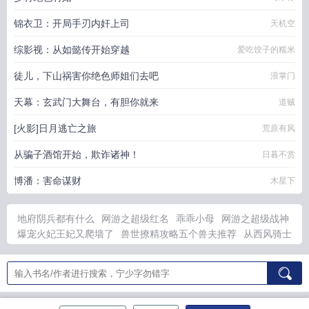
锦衣卫：开局手刃内奸上司
天机空
综影视：从如懿传开始穿越
爱吃饺子的糯米
徒儿，下山祸害你绝色师姐们去吧
浪掌门
天幕：玄武门大舞台，有胆你就来
道贼
[火影]日月逃亡之旅
荒原有风
从骗子酒馆开始，欺诈诸神！
日暮不赏
博潘：害命谋财
木星下
地府阴兵都有什么
网游之超级红名
乖乖小母
网游之超级战神
爆宠火妃王妃又爬墙了
兽世撩精攻略五个兽夫推荐
从西风骑士
团开始的后gong调的
梦想美食街无限金币
尾巴给我一摸沐枫T
半岛我的女团是战场全文
进地府好还是阴间好
网游之超级强者
地府阴差有哪些
背主番外完整版
风云开局喝凤血
泥泞的月光
半岛我的女团是战场文心智体
美强师尊的惨小狗哪个平台
太子