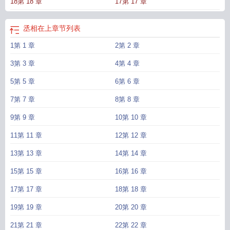
18第 18 章
17第 17 章
下一刻他却卑微跪地，双眸浸透水汽，压低的嗓音里满是哭音。“殿下，求您看看
臣……”“好不好？”那向来深谋远虑的棋手，最终折了脊梁，主动化作她掌中最温
顺的棋子。【阅读指南】1.gb，先婚后爱，双c，双初恋，he。2.男女主均正常性
丞相在上
章节列表
别身体结构，女攻男，不互攻。3.救赎向。4.日更。↓——预收文案——↓接档预收
1第 1 章
2第 2 章
文：《她的小戏子gb》【温柔偏执病美人x破碎勾人替身伶人】虞晚是虞国最受宠
的小公主，却是个缠绵病榻的药罐子。支撑她活下去的，唯有对失踪的侯府小少
3第 3 章
4第 4 章
爷的执念。京城梨园来了个绝美的戏子，尤其那双上挑的丹凤眼，干净得让人想
亲手弄脏。后台初见，少年正被人逼着画押。她懒得管这闲事，无非是多个攀附
5第 5 章
6第 6 章
权贵的伶人罢了。她未瞧见那戏子拼着破相也要反抗，那双惯会撩人的眼，此刻
7第 7 章
8第 8 章
只剩玉石俱焚的狠绝。*苏子衿有记忆以来就在戏班。班主说他天生贱骨头，偏生
了张能伺候人的脸。他不讨厌唱戏，只恨透了这句话。这日开戏前，班主下了最
9第 9 章
10第 10 章
后通牒。他强撑着唱完，听见二楼雅座传来一声：“那名戏子，本宫要了。”虞晚于
11第 11 章
12第 12 章
他，不过是又一个冷眼旁观者。可偏偏是她，带他离了这阎王殿。她虽锦衣玉食
待他极好，却总爱用最温柔的音调说着最残忍的话。“知道为何选你么？”“就凭这
13第 13 章
14第 14 章
张像他的脸。”原来，公主府是比戏班子更奢贵的牢笼。他一遍遍唱着她喜欢的
15第 15 章
16第 16 章
戏，唱到嗓音都哑了，喉咙都痛了。越是模仿得像，她看他的眼神就越温柔。他
不由自主地沉溺其中，将模仿变为本能。甚至活成与自己毫无干系的模样，他也
17第 17 章
18第 18 章
甘之如饴。直到这天，他无意打碎她的匣子，看见那九岁小青蛇的画像与戏票。
荒唐……这滋味……比班主的鞭子疼多了。他拼命模仿的，竟是自己年少时的模
19第 19 章
20第 20 章
样……*
丞相以下的官
丞相的手下
丞相下面的官职是什么
丞相的下属
丞相他以
21第 21 章
22第 22 章
下犯上by绛紫儿
丞相以下的职位
丞相下级是什么
丞相他以下犯上笔趣阁最新章