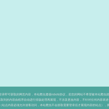
即可获取的网页内容，本站爬虫遵循robots协议，若您的网站不希望被本站爬虫抓取，可
抓取到的内容由程序自动进行排版处理再展现，不涉及更改内容，不针对任何内容表述
（站点内容必须允许游客访问，本站爬虫不会抓取需要登录后才展现内容的站点），