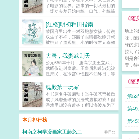
有兴趣，剧情也总会拐到那个方向，
了电影的世界。故事的一切从最初的
而且每隔两三章会就换一批alpha，
一场功夫梦开始内练一口气，外练筋
刺激得不行。穿到一切开始之前，易
骨皮。我叫宋仁，杀身成仁说的正是
《随
璟见到了还没有经历过任何情节的郁
在下。没错，我是一个好人，反正我
[红楼]明初种田指南
淼。青灰亚麻色的分层长卷发，神态
是这么觉得的。...
有些病弱，眼波迷蒙猫一样慵懒仿佛
地上的
荣国府里出生一对双胞胎女孩，传说
含着水似的，远远一眼望过来就能令
双生子不祥，郑麟子眼睛都没睁开就
味，酝
人神魂颠倒。看着郁淼靠在窗边，衬
被扔到了道观里。小的时候贾元春如
绿的凉
衫领口微张表情淡漠地用淡色的唇瓣
盆中牡丹，郑麟子如路边狗尾巴草。
拉到了
吞吐烟雾，易璟缓缓向写出郁淼的作
长大后贾元春进入深宫从此战战兢
大唐，我妻武则天
者献上膝盖。难怪文中那些alpha要
则是舍
兢，日夜为家族父母机关算尽。郑麟
公元655年十月，唐高宗废王立武，
发疯，她看了也忍不住想喊姐姐请让
子开始一点点经营自己的小日子，倒
置，待
武昭仪进封皇后。王皇后和萧淑妃被
我贴一下啊！郁淼有一个秘密。她知
也过得有滋有味。因为养牛让牛痘提
贬庶民，在冷宫中惶惶不知终日，等
道未来会发生的所有事。那期间每一
前出现，因为种棉，引导大家改用飞
待她们的是与人彘齐名的骨醉刑罚。
个alpha的样子她都记得。易璟到来
《随
梭日子日新月异，但是荣国府却突然
长孙无忌退居幕后，仍不死心，与关
之前，郁淼每天都在数着日子等着复
魂殿第一玩家
凑上来了。麟子别来沾边，你们姓贾
陇贵族们暗中筹谋，寻求废掉武则天
仇，因此她清楚的知道易璟不是这个
我姓郑，咱们不是一家人。以下是预
本书原名斗破启动！当斗破苍穹被做
第5
皇后之位。许敬宗李义府等拥武派官
世界的人。但是易璟太可爱了。她是
收在始皇帝面前打败李二凤李二凤这
成了风靡全球的沉浸式虚拟游戏！但
员摩拳擦掌，准备凭拥立皇后之功，
她世界里唯一的正常人，不会忽然发
位靠玄武门继承法上位的千古一帝在
游戏里却没有萧炎！所以海波东为了
入阁宰事，封侯拜相。一场突如其来
疯对她强取豪夺，也不会利用信息素
第4
驾崩的时候有人问他愿不愿意去给秦
破除封印，不得不将希望寄托在玩家
的头疾，让唐高宗李治陷入昏迷，当
在各种地方侮辱一样地占有，还会默
始皇当太子，如果愿意，就让长孙皇
身上，从而一跃成为斗破里最大的天
他重新醒来时，大唐所有人的命运，
本月排行榜
不作声地带她绕开所有的剧情点。因
后跟着一起去。李世民大喜，摩拳擦
第4
使投资人！没有婚约束缚和三年之
都将发生改变。...
为易璟，上辈子那些恶心的alpha没
掌准备去做秦二世，还厚脸皮想把贞
约，纳兰嫣然却成为了许多玩家想要
有一个能来到她的面前。郁淼爱易
柯南之柯学漫画家工藤悠二
观朝的群臣带上。子央，因为经常出
春日公
打脸的目标！云韵现云岚宗多了许多
璟。只是易璟总是不开窍，每次亲近
车祸得到外号子央的考古系倒霉蛋大
弟子，头上不知道为什么，居然顶着