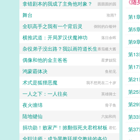
《随
她到最后都会弹开，即使她说她愿
拿错剧本的我成了主角他对象？
学生。她再次遇到了车祸后，在生死
圆圆圆的园
冲师逆徒的称号。蛇人族多了数之不
意。于是在情热期那天，郁淼提前丢
一瞬间有人问她愿不愿意去给秦始皇
清的玩家，保护美杜莎女王成功蜕
掉了抑制剂，处理掉了一直在烦她的
舞台
当孩子，只要得到始皇帝一句子央，
玫雨?
变。还有更多玩家，想要收服青莲地
第1
alpha，脆弱的靠进了易璟怀里璟
吾家麒麟女的评价就能在现实世界中
心火，亦或者蜕变后的七彩吞天蟒。
璟，我难受。帮帮我1始终1v12超听
全职高手之我有一个背后灵
避开这次死亡。子央当然愿意啊！觉
倒转的白银钟
可是药老怎么办？兄弟们，走！进黑
第5
话小狗攻amp主人级别涩涩的诱受3
得这是天上掉馅饼的好事，哄着秦始
角域，杀韩枫，救药老！海心焰是我
女a无挂件2023725文案已截图备
横推武道：开局罗汉伏魔神功
皇夸自己一句没难度，有嘴就能办。
落日余晖
的！要不要顺道去迦南学院看一看萧
第9
份。...
可是等她到了咸阳发现这事儿还真不
薰儿的盛世美颜？每一位玩家，都可
杂役弟子没出路？我以画符道长生
好办，因为李世民版本的扶苏简直是
番茄蘸大酱
以是萧炎！杨善萧炎？谁愿意当谁
第1
始皇帝的梦中太子。有了他，所有的
当，反正我不当！众玩家你不当萧炎
偶像和他的金主爸爸
王子公主都是草，只有太子才是宝！
星梦妓院
你抢什么三千焱炎火？杨善左手三千
子央咋办？这地狱难度啊，我身体还
第1
焱炎火，右手北落七星雷这个啊，我
鸿蒙霸体决
在抢救，急需始皇帝夸我一句啊！子
鱼初见
拿来玩载的！桀桀桀...
央快急死了，但是李二凤也太优秀
第2
术式是狐狸恶魔
了。子央李二凤我和你拼了！...
我不想死在二十岁
第2
一人之下：一人往矣
英雄骑士
第2
夜火缠绵
骨子鱼
陆地键仙
第3
六如和尚
捐功勋！败家产！掀翻假死夫君棺材板
君忆
第3
全职法师：成为黑教廷援交教徒的各位婊子