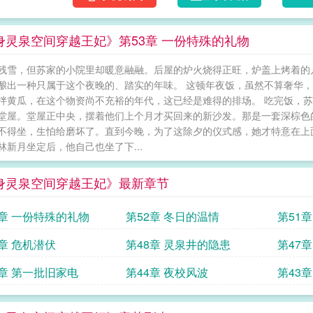
身灵泉空间穿越王妃》第53章 一份特殊的礼物
残雪，但苏家的小院里却暖意融融。后屋的炉火烧得正旺，炉盖上烤着的
酿出一种只属于这个夜晚的、踏实的年味。 这顿年夜饭，虽然不算奢华
拌黄瓜，在这个物资尚不充裕的年代，这已经是难得的排场。 吃完饭，
堂屋。堂屋正中央，摆着他们上个月才买回来的新沙发。那是一套深棕色
不得坐，生怕给磨坏了。直到今晚，为了这除夕的仪式感，她才特意在上面
林新月坐定后，他自己也坐了下...
身灵泉空间穿越王妃》最新章节
3章 一份特殊的礼物
第52章 冬日的温情
第51
9章 危机潜伏
第48章 灵泉井的隐患
第47
5章 第一批旧家电
第44章 夜校风波
第43