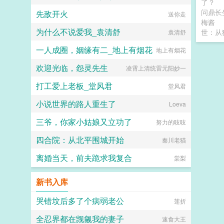
了？
问鼎长
先敌开火
送你走
梅酱
为什么不说爱我_袁清舒
世：从
袁清舒
一人成圈，姻缘有二_地上有烟花
地上有烟花
欢迎光临，怨灵先生
凌霄上清统雷元阳妙一
打工爱上老板_堂风君
堂风君
小说世界的路人重生了
Loeva
三爷，你家小姑娘又立功了
努力的吱吱
四合院：从北平围城开始
秦川老猫
离婚当天，前夫跪求我复合
棠梨
新书入库
哭错坟后多了个病弱老公
莲折
全忍界都在觊觎我的妻子
速食大王