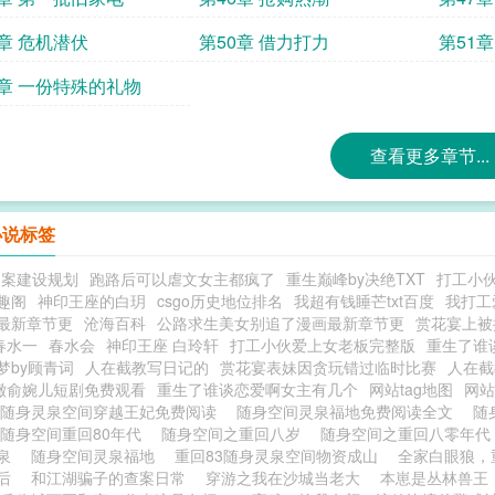
9章 危机潜伏
第50章 借力打力
第51
3章 一份特殊的礼物
查看更多章节...
小说标签
档案建设规划
跑路后可以虐文女主都疯了
重生巅峰by决绝TXT
打工小
趣阁
神印王座的白玥
csgo历史地位排名
我超有钱睡芒txt百度
我打工
最新章节更
沧海百科
公路求生美女别追了漫画最新章节更
赏花宴上被
春水一
春水会
神印王座 白玲轩
打工小伙爱上女老板完整版
重生了谁
梦by顾青词
人在截教写日记的
赏花宴表妹因贪玩错过临时比赛
人在截
澈俞婉儿短剧免费观看
重生了谁谈恋爱啊女主有几个
网站tag地图
网站
随身灵泉空间穿越王妃免费阅读
随身空间灵泉福地免费阅读全文
随
随身空间重回80年代
随身空间之重回八岁
随身空间之重回八零年
灵泉
随身空间灵泉福地
重回83随身灵泉空间物资成山
全家白眼狼，
后
和江湖骗子的查案日常
穿游之我在沙城当老大
本崽是丛林兽王