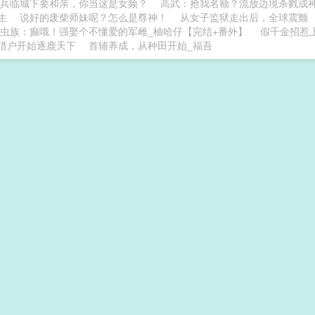
兵临城下要和亲，你当这是女频？
高武：抢我名额？流放边境杀戮成
生
说好的废柴师妹呢？怎么是尊神！
从女子监狱走出后，全球震颤
虫族：癫哦！强娶个不懂爱的军雌_柚哈仔【完结+番外】
假千金招惹
猎户开始逐鹿天下
首辅养成，从种田开始_福吾