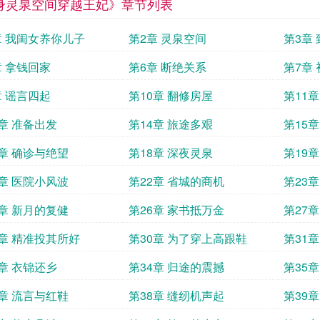
身灵泉空间穿越王妃》章节列表
章 我闺女养你儿子
第2章 灵泉空间
第3章
章 拿钱回家
第6章 断绝关系
第7章
章 谣言四起
第10章 翻修房屋
第11
3章 准备出发
第14章 旅途多艰
第15
7章 确诊与绝望
第18章 深夜灵泉
第19
1章 医院小风波
第22章 省城的商机
第23
5章 新月的复健
第26章 家书抵万金
第27
9章 精准投其所好
第30章 为了穿上高跟鞋
第31
3章 衣锦还乡
第34章 归途的震撼
第35
7章 流言与红鞋
第38章 缝纫机声起
第39