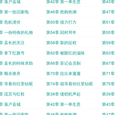
1章 落户县城
第42章 第一单生意
第43
5章 第一批旧家电
第46章 抢购热潮
第47
9章 危机潜伏
第50章 借力打力
第51
3章 一份特殊的礼物
第54章 回村拜年
第55
7章 县长的关注
第58章 新的征程
第59
1章 拿下红旗号
第62章 被眼红的滋味
第63
5章 县长的特殊求助
第66章 苏记会员制
第67
9章 顺水推舟
第70章 拉出来遛遛
第71
3章 等着你往里钻呢
第74章 就等着你往里钻呢
第75
7章 流言与红鞋
第38章 缝纫机声起
第39
1章 落户县城
第42章 第一单生意
第43
5章 第一批旧家电
第46章 抢购热潮
第47