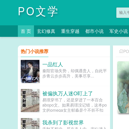
PO文学
首 页
玄幻修真
重生穿越
都市小说
军史小说
热门小说推荐
P
一品红人
秦阳官场失势，却偶遇贵人，自此平
步青云步步高升，美事尽享...
被偏执万人迷O盯上了
易璟穿书了，还是穿进了一本百合
abopo文。如果易璟没记错，这本po
文的omega女主郁淼是个不折不扣
的万人迷。所有见过郁淼的alpha都
无法克制对郁淼强取豪夺的冲动，即
我杀到了影视世界
使郁淼自己性格冷淡对那种事完全没
千秋不朽业，尽在杀人中。宋仁进入