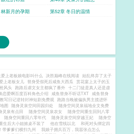
章 林新月的孕期
第52章 冬日的温情
伙爱上老板娘电影叫什么
决胜巅峰在线阅读
始乱终弃了太子
爱上老板女儿
替身受假死后咸鱼大西瓜
赏花宴上太子的玉
抢风头
跑路后虐文女主都疯了番外
十二门徒是真人还是虚
谈恋爱啊百度百科角色介绍
咸鱼替身不听话TXT
咸鱼替身
教写日记逆转封神短剧免费观
跑路当晚被偏执男主揽进怀
地图
随身灵泉空间田园归处
随身空间灵泉福地全文免费
身灵泉有点田
随身空间灵泉农女
随身空间重生回到八零
代
随身空间重回八零年代
随身灵泉空间穿越王妃
随身空
重生后大小姐掀桌不装了
他在雪线以北
和死对头绑定四
！带爹爹们横扫九州
我娘子拥兵百万，我嚣张点怎么