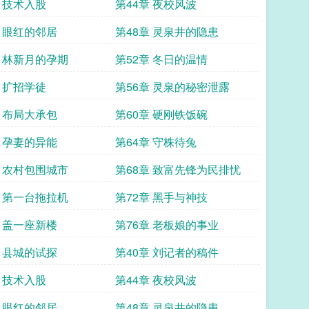
章 技术入股
第44章 夜校风波
章 眼红的邻居
第48章 灵泉井的隐患
章 林新月的孕期
第52章 冬日的温情
章 扩招学徒
第56章 灵泉的秘密泄露
章 布局大承包
第60章 硬刚铁饭碗
章 孕妻的异能
第64章 守株待兔
章 农村包围城市
第68章 致富先锋为民排忧
章 第一台拖拉机
第72章 黑手与神技
章 盖一座新楼
第76章 老板娘的事业
章 县城的试探
第40章 刘记者的稿件
章 技术入股
第44章 夜校风波
章 眼红的邻居
第48章 灵泉井的隐患