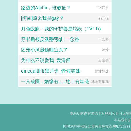
路边的Alpha，谁敢捡？
二X四京
[柯南]原来我是gay？
sanna
月色皎皎：我的守护兽是蛇妖（1V1 h）
穿书后被反派掰弯gl_一念路
暗黑猫妖
一念路
团宠小凤凰他睡过头了
深涂
为什么不说爱我_袁清舒
袁清舒
omega驯服黑月光_怿炜静姝
怿炜静姝
一人成圈，姻缘有二_地上有烟花
地上有烟花
本站所有内容来源于互联网公开且无需登录
本站仅对
同时您可手动提交相关目标站点网址给我们