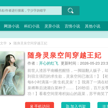
网游小说
科幻小说
灵异小说
言情小说
其他小说
O文学
>
随身灵泉空间穿越王妃
随身灵泉空间穿越王妃
作者：
开心的红飞
更新时间：2026-05-23 23:3
前世人渣苏平南幡然醒悟，一脚踹翻人贩子，
到宿主强烈的求生欲，灵泉空间已激活！】【初
每8小时滴落一滴‘生机灵泉’！】我滴了一滴
泉稀释后浇灌白菜种子……【20秒后，百斤反
功！】看着空间里堆积如山的蔬菜，苏平南笑
想让我卖女儿养他们儿子？苏平南冷笑：“从今天起，我家的
空间物资成山！
手机访问
加入书架