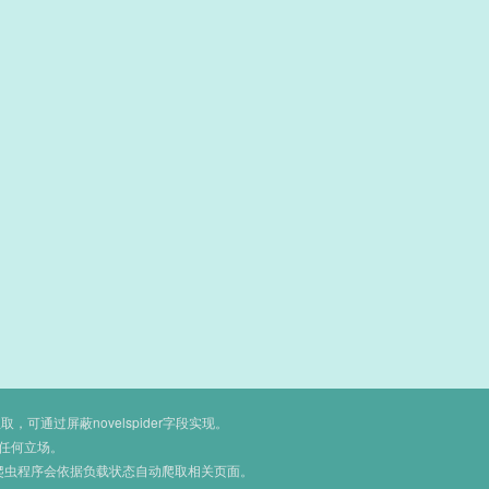
通过屏蔽novelspider字段实现。
任何立场。
爬虫程序会依据负载状态自动爬取相关页面。