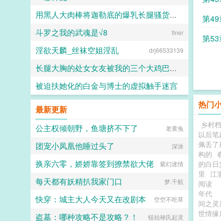
用黑人大肉棒将迦勒底的爆乳长腿骚货英灵一个个的全都调教成发情媚黑母猪贱婊吧
第4
斗罗之我的武魂是√8
克图格亚改二
finer
第5
淫欲天麟_丝袜空姐淫乱
drj66533139
长腿大胸的处女女友被我的三个大鸡巴室友轮番调教，狠狠灌精直到怀孕
被迫扶她化的白金与博士的虚拟触手迷宫
158330
热门
白虚
最新更新
乡村
公主权倾朝野，鱼塘挤不下了
老黄兔
以后笔
佩丢了
团宠小凤凰他睡过头了
深涂
构的
换亲六零，娇娇靠签到撩禁欲大佬
的白日
紫幻迷情
里
江
每天都有妖精扒我家门口
梦.千航
阅读
年代
快穿：城主大人今天又在改剧本
空空不吃草
间之
世情缘
盗墓：哪种攻略不是攻略？！
钮祜禄氏起灵