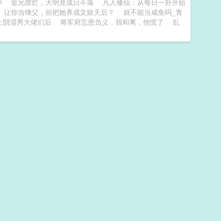
神
皇兄摆烂，大明竟成日不落
凡人修仙：从每日一卦开始
让你当继父，你把她养成文娱天后？
就不能当咸鱼吗_青
上阴湿男大佬们后
将军府忘恩负义，我和离，他慌了
乱