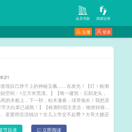
会员书架
阅读记录
注册
登录
8:21
却发现自己脖子上的神秘玉佩……在发光！【叮！检测
始空间：1立方米荒漠。】【唯一建筑：石刻龙头，
在枯死的木桩上，下一秒，枯木逢春，绿芽疯长！我把灵
季节大白菜已成熟！】【检测到宿主意念：物资转移成
了。老婆癌症没钱治？女儿上学交不起费？大哥大嫂还
狗吃的都比你们好！” 重回83，随身灵泉
章节目录
立即阅读