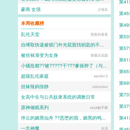
第4
豪商·女强
小磊子
少地瓜
第4
本周收藏榜
第4
乱伦天堂
黑夜的香蕉
第5
自缚取快递被锁门外光屁股找钥匙的不良妹妹
第5
被丝袜渐变为女身
蔷薇后花园
黑翼君
第6
小骚批都??被?????干???爹操肿了（与狼共枕）
第6
超级乱伦家庭
百无禁忌
ken9413
第6
丝袜辣妈张静
xiaoxubur
第7
女高中生与公共奴隶系统的调教日常
第3
原神催眠系列
saya触手酱
喵不可言
第4
停云的媚黑仙舟 ??恶堕的我，媚黑的鸣火首席以及仙舟??
一念神魔
露露
水泽
第4