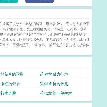
几瓣橘子皮散发出淡淡的清香，混合着空气中尚未散去的饺子
，却吃得格外舒坦。桌上摆着红烧肉、清炖鱼，还有那一盘翠
苏平南并没有像往年那样早早收拾，而是神神秘秘地把林新月
的真皮沙发，刚搬回来那会儿，宝儿喜欢在上面打滚，林新月
铺了一层绣花垫子。 “坐这儿。”苏平南拍了拍身边的沙发位
章 林新月的孕期
第50章 借力打力
章 眼红的邻居
第46章 抢购热潮
章 技术入股
第42章 第一单生意