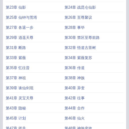
第23章 仙影
第24章 战昆仑仙影
第25章 仙钟与荒塔
第26章 至尊聚议
第27章 各退一步
第28章 事毕
第29章 逍遥天尊
第30章 禁区至尊前路
第31章 断路
第32章 悟道古茶树
第33章 紫薇
第34章 紫薇复苏
第35章 忆往昔
第36章 传道
第37章 神祖
第38章 神族
第39章 诛仙剑现
第40章 异变
第41章 灵宝天尊
第42章 往事
第43章 隐秘
第44章 合作
第45章 计划
第46章 仙火
第47章 闭关
第48章 神族变故