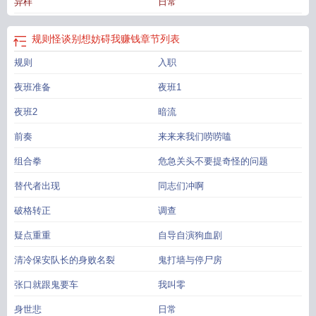
异样
日常
上传网站
规则怪谈别想妨碍我赚钱
章节列表
规则
入职
夜班准备
夜班1
夜班2
暗流
前奏
来来来我们唠唠嗑
组合拳
危急关头不要提奇怪的问题
替代者出现
同志们冲啊
破格转正
调查
疑点重重
自导自演狗血剧
清冷保安队长的身败名裂
鬼打墙与停尸房
张口就跟鬼要车
我叫零
身世悲
日常