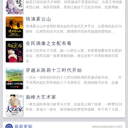
她是21世纪的天才神医，却穿越成不受宠的弃妃，冷面王爷纳妾
来恶心她，洞房花烛夜，居然让她这个王妃去伺候，想羞辱她...
情满雾云山
情满雾云山作者用舒展自如的开放式艺术手法，以爱情的起伏为
脉络，以艰苦创业为主线，围绕着华高灿毛妮妮的爱情故...
全民偶像之女配有毒
从练习生到女子天团，她一心想往上爬，发誓要颠覆前世女配的
命运，然而总裁一直要潜规则她，身边还有个未来影视歌巨星
在...
穿越从路易十三时代开始
一切从一场有组织的到十七世纪初欧洲的穿越试炼开始。 对
于优秀的赵红军和他的三个兄弟而言，航海探险可以有，征服
世...
巅峰大艺术家
一事无成的单身大龄男马大宽，在饭局上喝了假酒，一醉梦回16
年前，变成大一新生，那些褪色的梦想和遗憾，终于有了大展...
最新更新
www.popowen.com