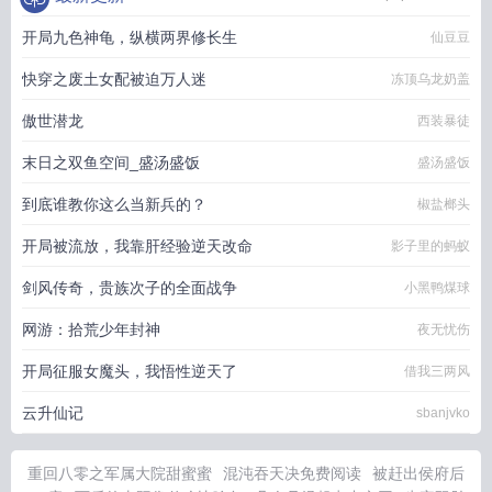
开局九色神龟，纵横两界修长生
仙豆豆
快穿之废土女配被迫万人迷
冻顶乌龙奶盖
傲世潜龙
西装暴徒
末日之双鱼空间_盛汤盛饭
盛汤盛饭
到底谁教你这么当新兵的？
椒盐榔头
开局被流放，我靠肝经验逆天改命
影子里的蚂蚁
剑风传奇，贵族次子的全面战争
小黑鸭煤球
网游：拾荒少年封神
夜无忧伤
开局征服女魔头，我悟性逆天了
借我三两风
云升仙记
sbanjvko
重回八零之军属大院甜蜜蜜
混沌吞天决免费阅读
被赶出侯府后