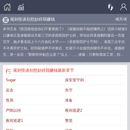
规则怪谈别想妨碍我赚钱
眠夭
/著
本书又名《情况很危急你们不要再闹了》《凌薇你能不能把嘴闭上》话痨小财迷X
口嫌体正直凌薇面试月薪三万的圣慈医院护士岗，劳动合同直接翻到最后一页签
完字，她才看见纸上十八行血红大字——《圣慈医院护士守则》。凌晨三点半后
不许离开护士站、听到敲墙声不许靠近、红裙子小女孩找你聊天不许信。凌薇听
完，第一反应："那夜班补贴怎么算？"众人：……凌薇：只要给我发工资，别
说"它"了，"它们"都行！一起来啊，谁怕谁！生死关头，找到驱散厉鬼的太阳光珠
子。谢十九心里感慨先人的智慧。结果凌薇来了句："封了十年居然还有电。""它
规则怪谈别想妨碍我赚钱
最新章节
不是电池——""我知道我知道，魔法太阳能嘛。这要是能量产，充电宝行业得全军
Sugar
保安室守则
覆没。"谢十九差点吐了口老血。凌薇可以跟人人唯恐避之不及的替代者畅聊："你
要替代我，对吧？但你得先搞明白一件事——替代掉我之后你要干嘛。"她掰着手
反击
失守
指开始数。"替我上夜班。三班倒。一周五个。每班十二小时。月底做护理记录汇
总。季度考核。年度述职。应付院感检查。整理试剂库存。跟护士长汇报病历
危局
准备
——"秦护士长：……如果不是亲眼所见那是万万不能相信的凌薇一摊手：“看吧，
严阵以待
夜间巡逻2
人人都不想工作。哪像我，三万元一声令下，我老奴当牛做马！”
规则怪谈你
规
则怪谈请勿违规
规则怪谈让我们一起发癫
我想听规则怪谈
规则怪谈别再夜里和
夜间巡逻1
警觉
她说话
规则怪谈别在夜里和她说话叫什么名字
规则怪谈别慌诡异会保护我原版