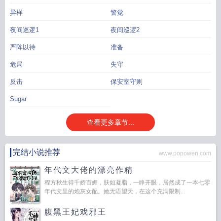
异样
警觉
夜间巡逻1
夜间巡逻2
严阵以待
准备
危局
失守
反击
保安室守则
Sugar
查看更多章节...
完结小说推荐
www.popowen.com
年代文大佬的漂亮作精
程方秋生得千娇百媚，肤如凝脂，一睁开眼，居然成了一本七零
年代文里的炮灰女配。她无语望天，在这个充满限制...
腹黑王妃戏邪王